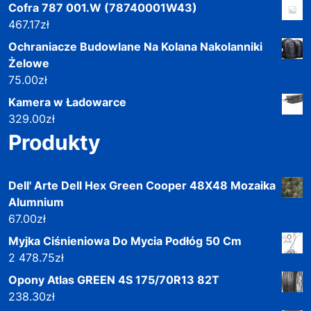
Cofra 787 001.W (78740001W43)
467.17
zł
Ochraniacze Budowlane Na Kolana Nakolanniki
Żelowe
75.00
zł
Kamera w Ładowarce
329.00
zł
Produkty
Dell' Arte Dell Hex Green Cooper 48X48 Mozaika
Alumnium
67.00
zł
Myjka Ciśnieniowa Do Mycia Podłóg 50 Cm
2 478.75
zł
Opony Atlas GREEN 4S 175/70R13 82T
238.30
zł