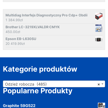
Multidiag Interfejs Diagnostyczny Pro Cdp+ Obdii
1 384.99
zł
Brother LC-3219XLVALDR CMYK
450.00
zł
Epson EB-L630SU
20 419.99
zł
Kategorie produktów
Odzież robocza (485)
×
Popularne Produkty
Graphite 59G522