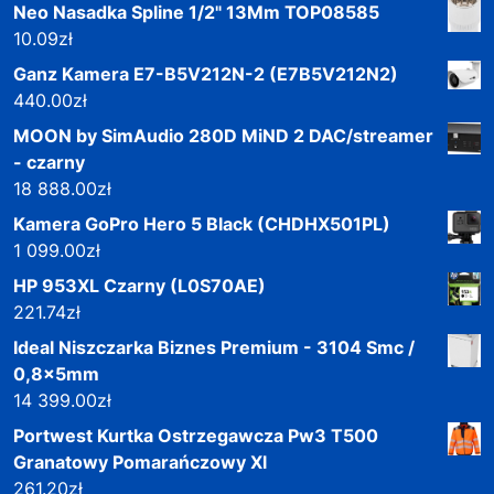
Neo Nasadka Spline 1/2" 13Mm TOP08585
10.09
zł
Ganz Kamera E7-B5V212N-2 (E7B5V212N2)
440.00
zł
MOON by SimAudio 280D MiND 2 DAC/streamer
- czarny
18 888.00
zł
Kamera GoPro Hero 5 Black (CHDHX501PL)
1 099.00
zł
HP 953XL Czarny (L0S70AE)
221.74
zł
Ideal Niszczarka Biznes Premium - 3104 Smc /
0,8x5mm
14 399.00
zł
Portwest Kurtka Ostrzegawcza Pw3 T500
Granatowy Pomarańczowy Xl
261.20
zł