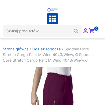
Skip
to
content
Szukaj:
0
Strona główna
/
Odzież robocza
/ Spodnie Core
Stretch Cargo Pant M Wino 4043/Winw/Xl Spodnie
Core Stretch Cargo Pant M Wino 4043/Winw/Xl