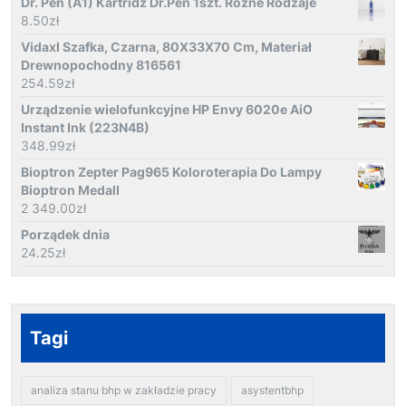
Dr. Pen (A1) Kartridż Dr.Pen 1szt. Różne Rodzaje
8.50
zł
Vidaxl Szafka, Czarna, 80X33X70 Cm, Materiał
Drewnopochodny 816561
254.59
zł
Urządzenie wielofunkcyjne HP Envy 6020e AiO
Instant Ink (223N4B)
348.99
zł
Bioptron Zepter Pag965 Koloroterapia Do Lampy
Bioptron Medall
2 349.00
zł
Porządek dnia
24.25
zł
Tagi
analiza stanu bhp w zakładzie pracy
asystentbhp