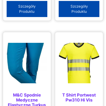
Czarnym/Antracytowym
Szara/Czarna
Szczegóły
Szczegóły
Produktu
Produktu
M&C Spodnie
T Shirt Portwest
Medyczne
Pw310 Hi Vis
Elastyczne Turkus