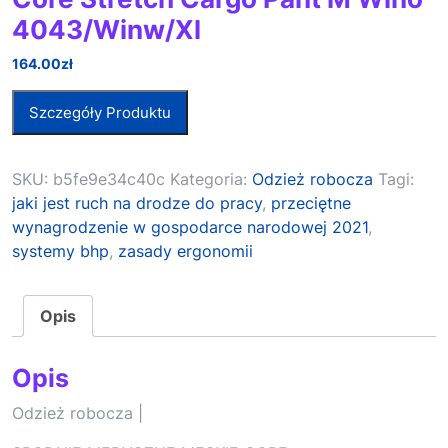
4043/Winw/Xl
164.00
zł
Szczegóły Produktu
SKU:
b5fe9e34c40c
Kategoria:
Odzież robocza
Tagi:
jaki jest ruch na drodze do pracy
,
przeciętne
wynagrodzenie w gospodarce narodowej 2021
,
systemy bhp
,
zasady ergonomii
Opis
Opis
Odzież robocza |