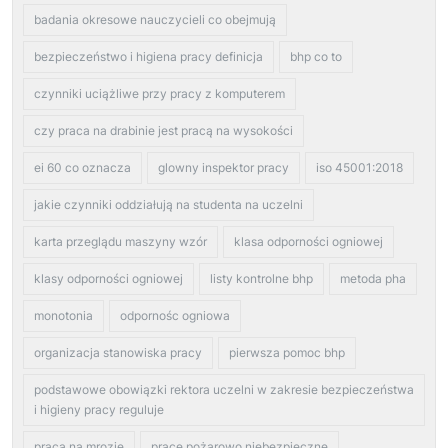
badania okresowe nauczycieli co obejmują
bezpieczeństwo i higiena pracy definicja
bhp co to
czynniki uciążliwe przy pracy z komputerem
czy praca na drabinie jest pracą na wysokości
ei 60 co oznacza
glowny inspektor pracy
iso 45001:2018
jakie czynniki oddziałują na studenta na uczelni
karta przeglądu maszyny wzór
klasa odporności ogniowej
klasy odporności ogniowej
listy kontrolne bhp
metoda pha
monotonia
odpornośc ogniowa
organizacja stanowiska pracy
pierwsza pomoc bhp
podstawowe obowiązki rektora uczelni w zakresie bezpieczeństwa
i higieny pracy reguluje
praca na mrozie
prace pożarowo niebezpieczne