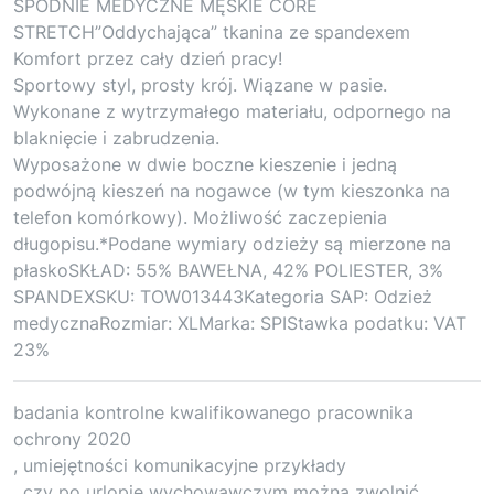
SPODNIE MEDYCZNE MĘSKIE CORE
STRETCH”Oddychająca” tkanina ze spandexem
Komfort przez cały dzień pracy!
Sportowy styl, prosty krój. Wiązane w pasie.
Wykonane z wytrzymałego materiału, odpornego na
blaknięcie i zabrudzenia.
Wyposażone w dwie boczne kieszenie i jedną
podwójną kieszeń na nogawce (w tym kieszonka na
telefon komórkowy). Możliwość zaczepienia
długopisu.*Podane wymiary odzieży są mierzone na
płaskoSKŁAD: 55% BAWEŁNA, 42% POLIESTER, 3%
SPANDEXSKU: TOW013443Kategoria SAP: Odzież
medycznaRozmiar: XLMarka: SPIStawka podatku: VAT
23%
badania kontrolne kwalifikowanego pracownika
ochrony 2020
, umiejętności komunikacyjne przykłady
, czy po urlopie wychowawczym można zwolnić