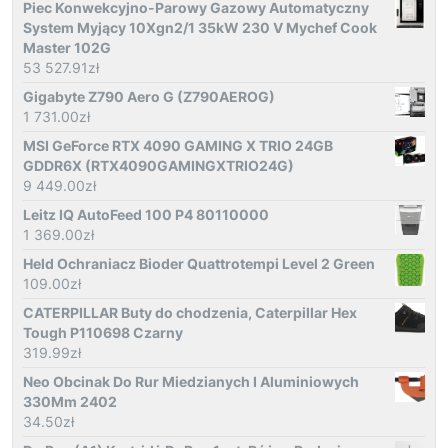
Piec Konwekcyjno-Parowy Gazowy Automatyczny
System Myjący 10Xgn2/1 35kW 230 V Mychef Cook
Master 102G
53 527.91
zł
Gigabyte Z790 Aero G (Z790AEROG)
1 731.00
zł
MSI GeForce RTX 4090 GAMING X TRIO 24GB
GDDR6X (RTX4090GAMINGXTRIO24G)
9 449.00
zł
Leitz IQ AutoFeed 100 P4 80110000
1 369.00
zł
Held Ochraniacz Bioder Quattrotempi Level 2 Green
109.00
zł
CATERPILLAR Buty do chodzenia, Caterpillar Hex
Tough P110698 Czarny
319.99
zł
Neo Obcinak Do Rur Miedzianych I Aluminiowych
330Mm 2402
34.50
zł