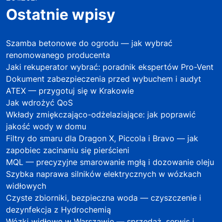
Ostatnie wpisy
Szamba betonowe do ogrodu — jak wybrać
renomowanego producenta
Jaki rekuperator wybrać: poradnik ekspertów Pro-Vent
Dokument zabezpieczenia przed wybuchem i audyt
ATEX — przygotuj się w Krakowie
Jak wdrożyć QoS
Wkłady zmiękczająco-odżelaziające: jak poprawić
jakość wody w domu
Filtry do smaru dla Dragon X, Piccola i Bravo — jak
zapobiec zacinaniu się pierścieni
MQL — precyzyjne smarowanie mgłą i dozowanie oleju
Szybka naprawa silników elektrycznych w wózkach
widłowych
Czyste zbiorniki, bezpieczna woda — czyszczenie i
dezynfekcja z Hydrochemią
Wózki widłowe w Warszawie — sprzedaż, serwis i