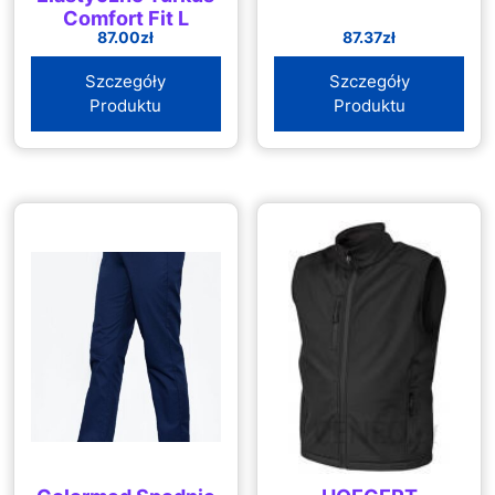
Comfort Fit L
87.00
zł
87.37
zł
Szczegóły
Szczegóły
Produktu
Produktu