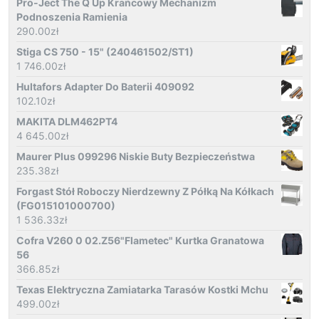
Pro-Ject The Q Up Krańcowy Mechanizm
Podnoszenia Ramienia
290.00
zł
Stiga CS 750 - 15" (240461502/ST1)
1 746.00
zł
Hultafors Adapter Do Baterii 409092
102.10
zł
MAKITA DLM462PT4
4 645.00
zł
Maurer Plus 099296 Niskie Buty Bezpieczeństwa
235.38
zł
Forgast Stół Roboczy Nierdzewny Z Półką Na Kółkach
(FG015101000700)
1 536.33
zł
Cofra V260 0 02.Z56"Flametec" Kurtka Granatowa
56
366.85
zł
Texas Elektryczna Zamiatarka Tarasów Kostki Mchu
499.00
zł