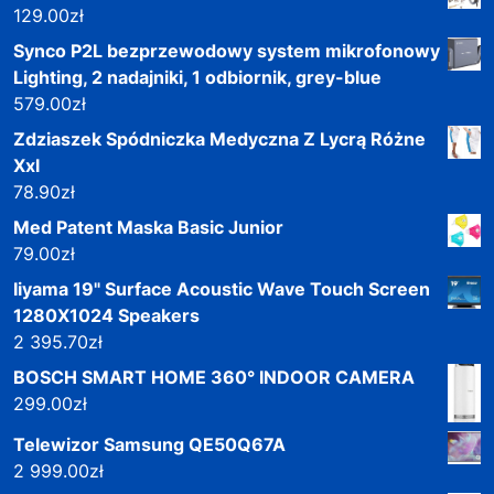
129.00
zł
Synco P2L bezprzewodowy system mikrofonowy
Lighting, 2 nadajniki, 1 odbiornik, grey-blue
579.00
zł
Zdziaszek Spódniczka Medyczna Z Lycrą Różne
Xxl
78.90
zł
Med Patent Maska Basic Junior
79.00
zł
Iiyama 19" Surface Acoustic Wave Touch Screen
1280X1024 Speakers
2 395.70
zł
BOSCH SMART HOME 360° INDOOR CAMERA
299.00
zł
Telewizor Samsung QE50Q67A
2 999.00
zł