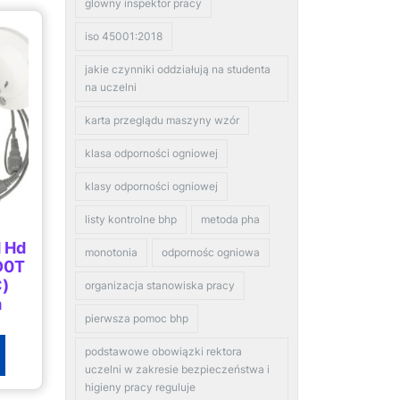
glowny inspektor pracy
iso 45001:2018
jakie czynniki oddziałują na studenta
na uczelni
karta przeglądu maszyny wzór
klasa odporności ogniowej
klasy odporności ogniowej
listy kontrolne bhp
metoda pha
d Hd
monotonia
odpornośc ogniowa
9D0T
C)
organizacja stanowiska pracy
m
pierwsza pomoc bhp
F2)
podstawowe obowiązki rektora
uczelni w zakresie bezpieczeństwa i
higieny pracy reguluje