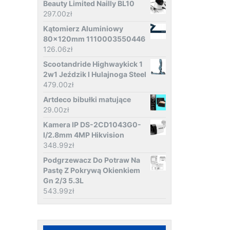
Beauty Limited Nailly BL10
297.00
zł
Kątomierz Aluminiowy
80x120mm 1110003550446
126.06
zł
Scootandride Highwaykick 1
2w1 Jeździk I Hulajnoga Steel
479.00
zł
Artdeco bibułki matujące
29.00
zł
Kamera IP DS-2CD1043G0-
I/2.8mm 4MP Hikvision
348.99
zł
Podgrzewacz Do Potraw Na
Pastę Z Pokrywą Okienkiem
Gn 2/3 5.3L
543.99
zł