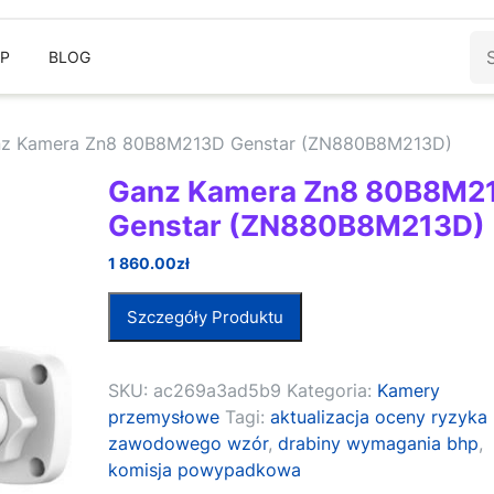
Sz
EP
BLOG
nz Kamera Zn8 80B8M213D Genstar (ZN880B8M213D)
Ganz Kamera Zn8 80B8M2
Genstar (ZN880B8M213D)
1 860.00
zł
Szczegóły Produktu
SKU:
ac269a3ad5b9
Kategoria:
Kamery
przemysłowe
Tagi:
aktualizacja oceny ryzyka
zawodowego wzór
,
drabiny wymagania bhp
,
komisja powypadkowa