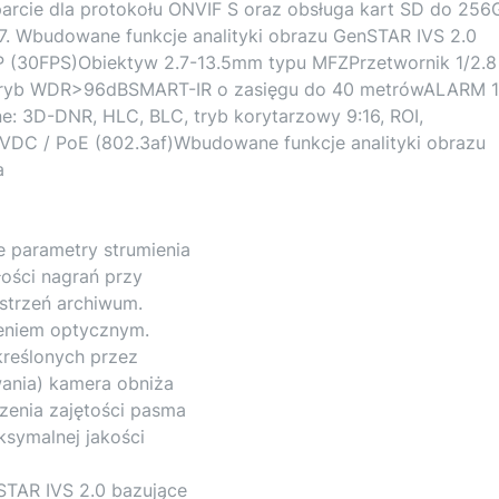
arcie dla protokołu ONVIF S oraz obsługa kart SD do 256
7. Wbudowane funkcje analityki obrazu GenSTAR IVS 2.0
MP (30FPS)Obiektyw 2.7-13.5mm typu MFZPrzetwornik 1/2.8
Tryb WDR>96dBSMART-IR o zasięgu do 40 metrówALARM 1
e: 3D-DNR, HLC, BLC, tryb korytarzowy 9:16, ROI,
DC / PoE (802.3af)Wbudowane funkcje analityki obrazu
a
 parametry strumienia
łości nagrań przy
strzeń archiwum.
żeniem optycznym.
kreślonych przez
wania) kamera obniża
zenia zajętości pasma
symalnej jakości
STAR IVS 2.0 bazujące