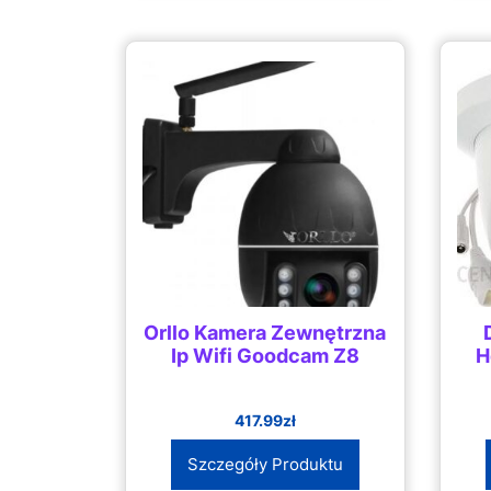
Orllo Kamera Zewnętrzna
Ip Wifi Goodcam Z8
H
417.99
zł
Szczegóły Produktu