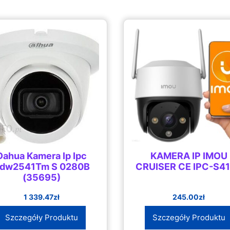
Dahua Kamera Ip Ipc
KAMERA IP IMOU
dw2541Tm S 0280B
CRUISER CE IPC-S4
(35695)
1 339.47
zł
245.00
zł
Szczegóły Produktu
Szczegóły Produktu