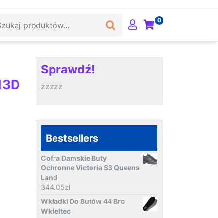
ukaj:
0
Sprawdź!
13D
zzzzz
Bestsellers
Cofra Damskie Buty
Ochronne Victoria S3 Queens
Land
344.05
zł
Wkładki Do Butów 44 Brc
Wkfeltec