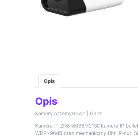
Opis
Opis
Kamery przemysłowe | Ganz
Kamera IP ZN8-80B8M213DKamera IP bullet
WDR>96dB oraz mechaniczny filtr IR-cut. 