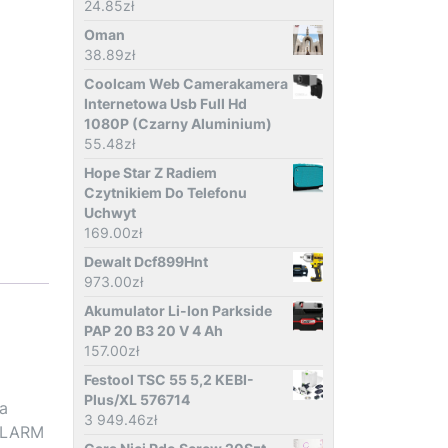
24.85
zł
Oman
38.89
zł
Coolcam Web Camerakamera
Internetowa Usb Full Hd
1080P (Czarny Aluminium)
55.48
zł
Hope Star Z Radiem
Czytnikiem Do Telefonu
Uchwyt
169.00
zł
Dewalt Dcf899Hnt
973.00
zł
Akumulator Li-Ion Parkside
PAP 20 B3 20 V 4 Ah
157.00
zł
Festool TSC 55 5,2 KEBI-
Plus/XL 576714
a
3 949.46
zł
 ALARM