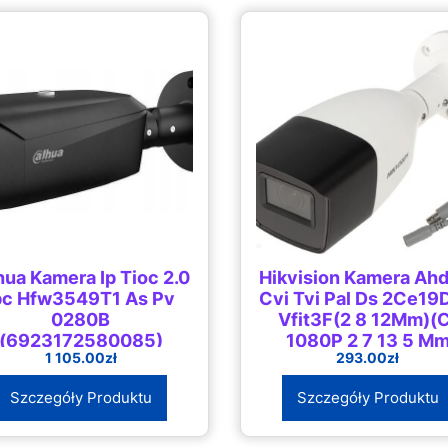
ua Kamera Ip Tioc 2.0
Hikvision Kamera Ah
pc Hfw3549T1 As Pv
Cvi Tvi Pal Ds 2Ce1
0280B
Vfit3F(2 8 12Mm)(
(6923172580085)
1080P 2 7 13 5 M
1 105.00
zł
293.00
zł
(DS2CE19D0TVFIT3
Szczegóły Produktu
Szczegóły Produktu