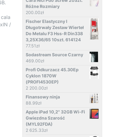
Cara Nici Pdo Screw 20Szt.
GB.
Różne Rozmiary
200.00
zł
 cala
Fischer Elastyczny I
xIN /
Długotrwały Zestaw Wierteł
Do Metalu F3 Hss-R Din338
3,25X36/65 10szt. 614124
77.51
zł
Sodastream Source Czarny
469.00
zł
Profi Odkurzacz 45.30Ep
Cyklon 1870W
(PROFI4530EP)
2 200.00
zł
Finansowy ninja
88.99
zł
Apple iPad 10,2" 32GB Wi-Fi
Gwiezdna Szarość
(MYL92FDA)
2 625.33
zł