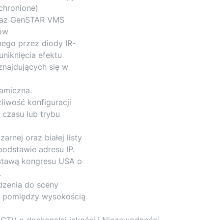
 chronione)
oraz GenSTAR VMS
ów
nego przez diody IR-
niknięcia efektu
znajdujących się w
amiczna.
iwość konfiguracji
 czasu lub trybu
arnej oraz białej listy
odstawie adresu IP.
stawą kongresu USA o
.
dzenia do sceny
ją pomiędzy wysokością
TV o doskonałej jakości i Niezawodności.