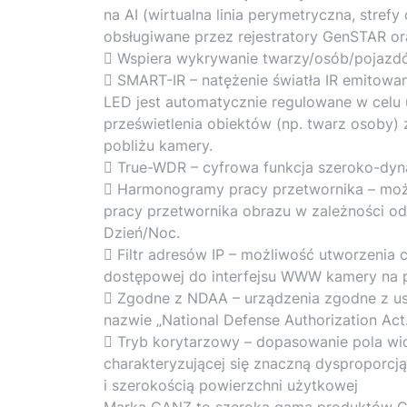
na AI (wirtualna linia perymetryczna, strefy
obsługiwane przez rejestratory GenSTAR 
 Wspiera wykrywanie twarzy/osób/pojazd
 SMART-IR – natężenie światła IR emitowa
LED jest automatycznie regulowane w celu u
prześwietlenia obiektów (np. twarz osoby) 
pobliżu kamery.
 True-WDR – cyfrowa funkcja szeroko-dyn
 Harmonogramy pracy przetwornika – możl
pracy przetwornika obrazu w zależności od
Dzień/Noc.
 Filtr adresów IP – możliwość utworzenia cz
dostępowej do interfejsu WWW kamery na p
 Zgodne z NDAA – urządzenia zgodne z u
nazwie „National Defense Authorization Act
 Tryb korytarzowy – dopasowanie pola wi
charakteryzującej się znaczną dysproporc
i szerokością powierzchni użytkowej
Marka GANZ to szeroka gama produktów CC