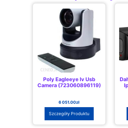
Poly Eagleeye Iv Usb
Dah
Camera (723060896119)
I
6 051.00
zł
Szczegóły Produktu