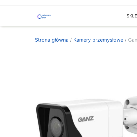
Skip
to
SKL
content
Strona główna
/
Kamery przemysłowe
/ Ga