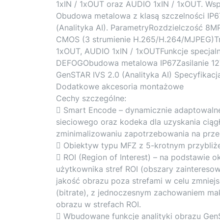
1xIN / 1xOUT oraz AUDIO 1xIN / 1xOUT. Wsp
Obudowa metalowa z klasą szczelności IP6
(Analityka AI). ParametryRozdzielczość 8
CMOS (3 strumienie H.265/H.264/MJPEG)
1xOUT, AUDIO 1xIN / 1xOUTFunkcje specjaln
DEFOGObudowa metalowa IP67Zasilanie 12V
GenSTAR IVS 2.0 (Analityka AI) Specyfikacj
Dodatkowe akcesoria montażowe
Cechy szczególne:
 Smart Encode – dynamicznie adaptowalne
sieciowego oraz kodeka dla uzyskania ciąg
zminimalizowaniu zapotrzebowania na prze
 Obiektyw typu MFZ z 5-krotnym przybli
 ROI (Region of Interest) – na podstawie o
użytkownika stref ROI (obszary zaintereso
jakość obrazu poza strefami w celu zmniejs
(bitrate), z jednoczesnym zachowaniem mak
obrazu w strefach ROI.
 Wbudowane funkcje analityki obrazu Gen