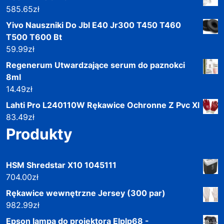
585.65
zł
Yivo Nauszniki Do Jbl E40 Jr300 T450 T460
T500 T600 Bt
59.99
zł
Regenerum Utwardzające serum do paznokci
8ml
14.49
zł
Lahti Pro L240110W Rękawice Ochronne Z Pvc Xl
83.49
zł
Produkty
HSM Shredstar X10 1045111
704.00
zł
Rękawice wewnętrzne Jersey (300 par)
982.99
zł
Epson lampa do projektora Elplp68 -