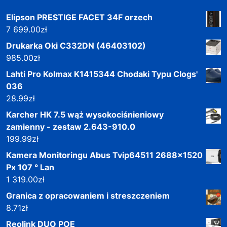
Elipson PRESTIGE FACET 34F orzech
7 699.00
zł
Drukarka Oki C332DN (46403102)
985.00
zł
Lahti Pro Kolmax K1415344 Chodaki Typu Clogs'
036
28.99
zł
Karcher HK 7.5 wąż wysokociśnieniowy
zamienny - zestaw 2.643-910.0
199.99
zł
Kamera Monitoringu Abus Tvip64511 2688x1520
Px 107 ° Lan
1 319.00
zł
Granica z opracowaniem i streszczeniem
8.71
zł
Reolink DUO POE