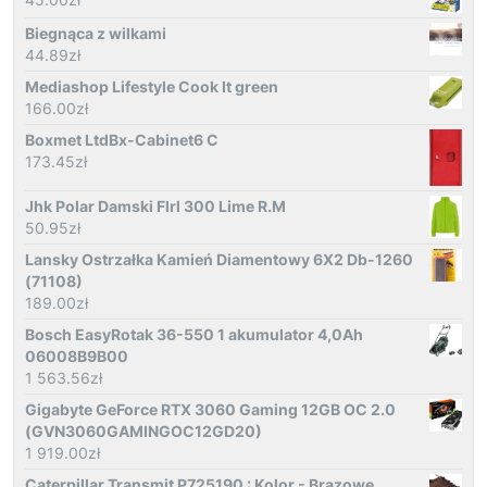
Biegnąca z wilkami
44.89
zł
Mediashop Lifestyle Cook It green
166.00
zł
Boxmet LtdBx-Cabinet6 C
173.45
zł
Jhk Polar Damski Flrl 300 Lime R.M
50.95
zł
Lansky Ostrzałka Kamień Diamentowy 6X2 Db-1260
(71108)
189.00
zł
Bosch EasyRotak 36-550 1 akumulator 4,0Ah
06008B9B00
1 563.56
zł
Gigabyte GeForce RTX 3060 Gaming 12GB OC 2.0
(GVN3060GAMINGOC12GD20)
1 919.00
zł
Caterpillar Transmit P725190 : Kolor - Brązowe,