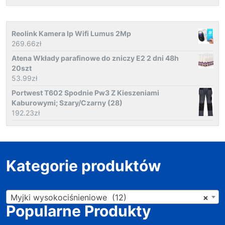
Reolink Kamera Ip Wifi Lumus 2Mp
269.66
zł
Atena Wkłady parafinowe do zniczy E2 2 dni 48h
20szt
53.99
zł
Portwest T602 Spodnie Pw3 Z Kieszeniami
Kaburowymi; Szary/Czarny (28)
192.23
zł
Kategorie produktów
Myjki wysokociśnieniowe (12)
×
Popularne Produkty