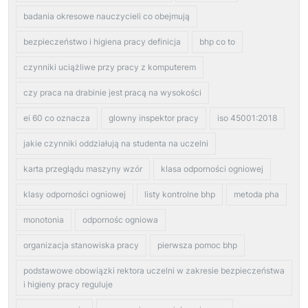
badania okresowe nauczycieli co obejmują
bezpieczeństwo i higiena pracy definicja
bhp co to
czynniki uciążliwe przy pracy z komputerem
czy praca na drabinie jest pracą na wysokości
ei 60 co oznacza
glowny inspektor pracy
iso 45001:2018
jakie czynniki oddziałują na studenta na uczelni
karta przeglądu maszyny wzór
klasa odporności ogniowej
klasy odporności ogniowej
listy kontrolne bhp
metoda pha
monotonia
odpornośc ogniowa
organizacja stanowiska pracy
pierwsza pomoc bhp
podstawowe obowiązki rektora uczelni w zakresie bezpieczeństwa
i higieny pracy reguluje