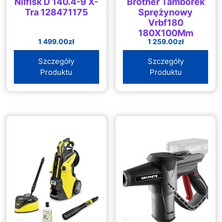
Nilfisk D 140.4-9 X-
Brother Tamborek
Tra 128471175
Sprężynowy
Vrbf180
180X100Mm
1 499.00
zł
1 259.00
zł
(Brother Vr)
Szczegóły
Szczegóły
Produktu
Produktu