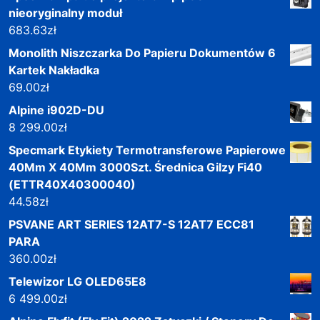
nieoryginalny moduł
683.63
zł
Monolith Niszczarka Do Papieru Dokumentów 6
Kartek Nakładka
69.00
zł
Alpine i902D-DU
8 299.00
zł
Specmark Etykiety Termotransferowe Papierowe
40Mm X 40Mm 3000Szt. Średnica Gilzy Fi40
(ETTR40X40300040)
44.58
zł
PSVANE ART SERIES 12AT7-S 12AT7 ECC81
PARA
360.00
zł
Telewizor LG OLED65E8
6 499.00
zł