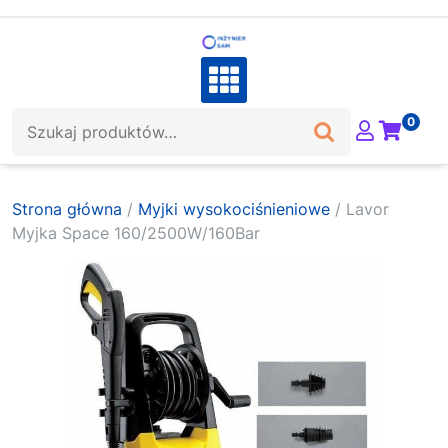
Skip
to
content
Szukaj:
0
Strona główna
/
Myjki wysokociśnieniowe
/ Lavor
Myjka Space 160/2500W/160Bar