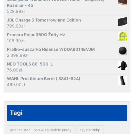
Rozmiar - 45
529.99
zł
JBL Charge 5 Tomorrowland Edition
799.00
zł
Procera Polar 350G Żółty Hv
108.99
zł
Pralko-suszarka Hisense WDQA8014EVJM
2 399.99
zł
NEO TOOLS 80-500-L
76.00
zł
WAHL ProLithium Beret ( 8841-624)
469.00
zł
Tagi
analiza stanu bhp w zakładzie pracy
asystentbhp