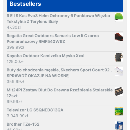
Bestsellers
R E I S Kas Evo3 Hełm Ochronny 6 Punktowa Więźba
Tekstylna Z Terylenu Biały
47.30
zł
Regatta Great Outdoors Samaris Low Ii Czarno
Pomarańczowy RMF540W6Z
399.99
zł
Kayoba Outdoor Kamizelka Męska Xxxl
129.00
zł
Buty do chodzenia męskie, Skechers Sport Court 92 ,
SPRAWDŹ OKAZJE NA WIOSNĘ
359.99
zł
Mit24Pl Zestaw Dłut Do Drewna Rzeźbienia Stolarskie
12szt.
99.99
zł
Telewizor LG 65QNED813QA
3 949.99
zł
Brother TZe-152
45.00
zł