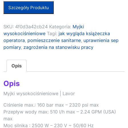
Szczegóły Produktu
SKU:
4f0d3a42cb24
Kategoria:
Myjki
wysokociśnieniowe
Tagi:
jak wygląda książeczka
operatora
,
pomieszczenie sanitarne
,
uprawnienia sep
pomiary
,
zagrożenia na stanowisku pracy
Opis
Opis
Myjki wysokociśnieniowe | Lavor
Ciśnienie max.: 160 bar max – 2320 psi max
Przepływ wody max: 510 l/h max – 2.24 GPM (USA)
max
Moc silnika : 2500 W – 230 V ~ 50/60 Hz