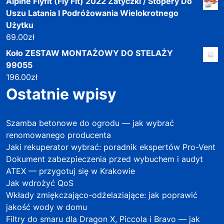
Alpine Flyfit (Fly Fit) 2022 Zatyczki / Stopery Do
Uszu Latania I Podróżowania Wielokrotnego
Użytku
69.00
zł
Koło ZESTAW MONTAŻOWY DO STELAŻY
99055
196.00
zł
Ostatnie wpisy
Szamba betonowe do ogrodu — jak wybrać
renomowanego producenta
Jaki rekuperator wybrać: poradnik ekspertów Pro-Vent
Dokument zabezpieczenia przed wybuchem i audyt
ATEX — przygotuj się w Krakowie
Jak wdrożyć QoS
Wkłady zmiękczająco-odżelaziające: jak poprawić
jakość wody w domu
Filtry do smaru dla Dragon X, Piccola i Bravo — jak