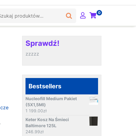
ukaj:
0
Sprawdź!
zzzzz
Bestsellers
Nucleofill Medium Pakiet
(5X1,5Ml)
ocze
1 199.00
zł
Keter Kosz Na Śmieci
,
Baltimore 125L
246.99
zł