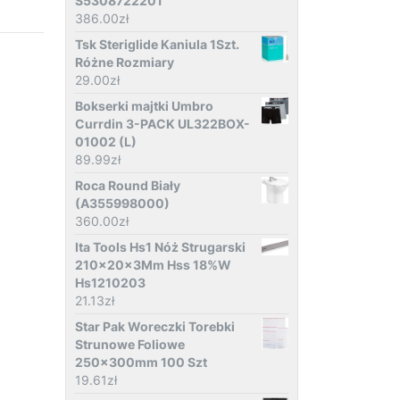
S5308722201
386.00
zł
Tsk Steriglide Kaniula 1Szt.
Różne Rozmiary
29.00
zł
Bokserki majtki Umbro
Currdin 3-PACK UL322BOX-
01002 (L)
89.99
zł
Roca Round Biały
(A355998000)
360.00
zł
Ita Tools Hs1 Nóż Strugarski
210x20x3Mm Hss 18%W
Hs1210203
21.13
zł
Star Pak Woreczki Torebki
Strunowe Foliowe
250x300mm 100 Szt
19.61
zł