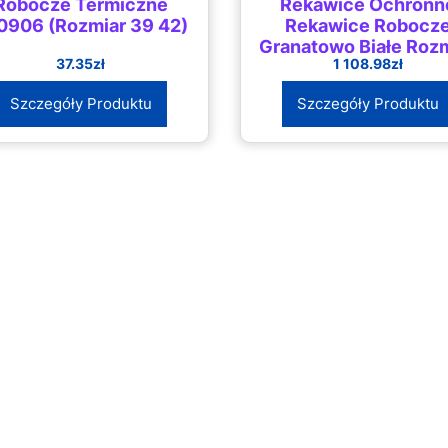
Robocze Termiczne
Rekawice Ochronn
0906 (Rozmiar 39 42)
Rekawice Robocz
Granatowo Białe Roz
37.35
zł
1 108.98
zł
10 72 Pary
Szczegóły Produktu
Szczegóły Produktu