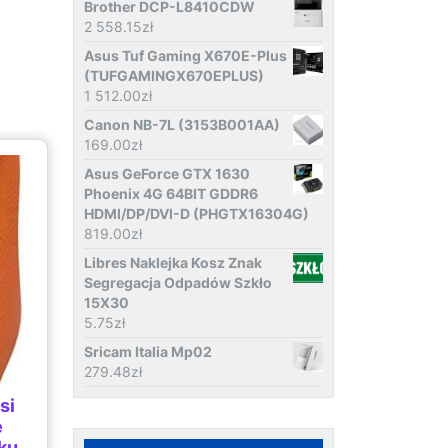
Brother DCP-L8410CDW
2 558.15
zł
Asus Tuf Gaming X670E-Plus
(TUFGAMINGX670EPLUS)
1 512.00
zł
Canon NB-7L (3153B001AA)
169.00
zł
Asus GeForce GTX 1630
Phoenix 4G 64BIT GDDR6
HDMI/DP/DVI-D (PHGTX16304G)
819.00
zł
Libres Naklejka Kosz Znak
Segregacja Odpadów Szkło
15X30
5.75
zł
Sricam Italia Mp02
279.48
zł
si
e
ku