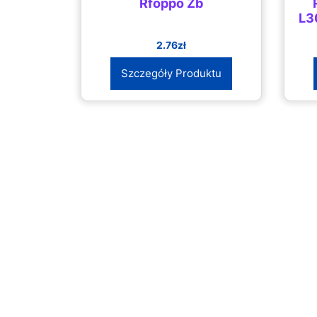
Rfoppo Zb
L3
2.76
zł
Szczegóły Produktu