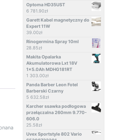
Optoma HD35UST
6 781.90
zł
Garett Kabel magnetyczny do
Expert 11W
39.00
zł
Rinogermina Spray 10ml
28.85
zł
Makita Opalarka
Akumulatorowa Lxt 18V
1x5.0Ah MDHG181RT
1 303.00
zł
Panda Barber Leon Fotel
Barberski Czarny
5 632.58
zł
Karcher ssawka podłogowa
przełączalna 260mm 9.770-
606.0
25.58
zł
konana
Uvex Sportstyle 802 Vario