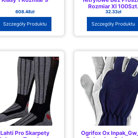
Rozmiar Xl 100Szt
608.48
zł
32.33
zł
Szczegóły Produktu
Szczegóły Produktu
Lahti Pro Skarpety
Ogrifox Ox Inpak_Gw