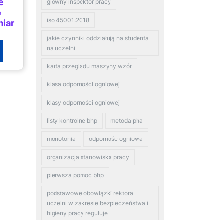
e
glowny inspektor pracy
e
iso 45001:2018
miar
jakie czynniki oddziałują na studenta
na uczelni
karta przeglądu maszyny wzór
klasa odporności ogniowej
klasy odporności ogniowej
listy kontrolne bhp
metoda pha
monotonia
odpornośc ogniowa
organizacja stanowiska pracy
pierwsza pomoc bhp
podstawowe obowiązki rektora
uczelni w zakresie bezpieczeństwa i
higieny pracy reguluje