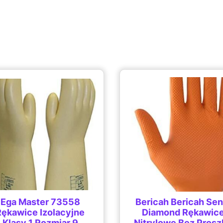
Ega Master 73558
Bericah Bericah Sen
Rękawice Izolacyjne
Diamond Rękawic
Klasy 1 Rozmiar 9
Nitrylowe Bez Prosz