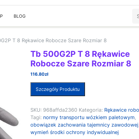
Sz
EP
BLOG
0G2P T 8 Rękawice Robocze Szare Rozmiar 8
Tb 500G2P T 8 Rękawice
Robocze Szare Rozmiar 8
116.80
zł
Szczegóły Produktu
SKU:
968affda2360
Kategoria:
Rękawice rob
Tagi:
normy transportu wózkiem paletowym
,
obowiązek zachowania tajemnicy zawodowej
wymień środki ochrony indywidualnej