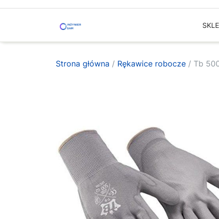
Skip
to
SKL
content
Strona główna
/
Rękawice robocze
/ Tb 50