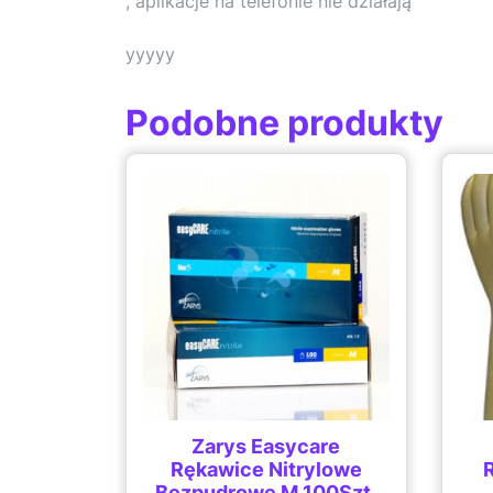
, aplikacje na telefonie nie działają
yyyyy
Podobne produkty
Zarys Easycare
Rękawice Nitrylowe
Bezpudrowe M 100Szt.