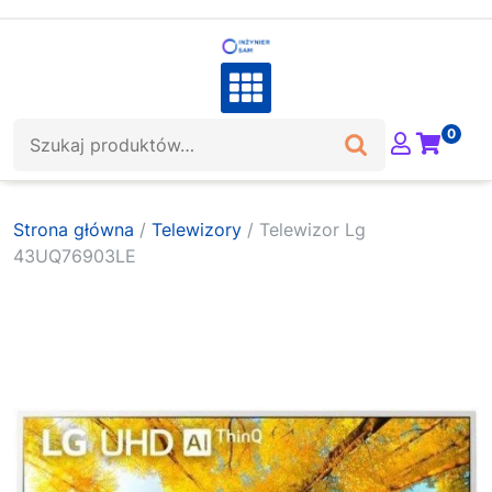
Skip
to
content
Szukaj:
0
Strona główna
/
Telewizory
/ Telewizor Lg
43UQ76903LE