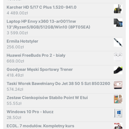
Karcher HD 5/17 C Plus 1.520-941.0
4 489.00
zł
Laptop HP Envy x360 13-ar0011nw
13"/Ryzen5/8GB/512GB/Win10 (8PT05EA)
3 599.00
zł
Ermila Hotstyler
256.00
zł
Huawei FreeBuds Pro 2 - biały
669.00
zł
Goodyear Męski Sportowy Trener
418.49
zł
Taski Worek Bawełniany Do Jet 38 50 5 Szt 8503260
574.24
zł
Zestaw Cienkopisów Stabilo Point W Etui
55.55
zł
Windows 10 Pro - klucz
28.50
zł
ECDL. 7 modułów. Kompletny kurs