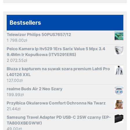
Bestsellers
Telewizor Philips 50PUS7657/12
1 799.00
zł
Pelco Kamera Ip Itv529 1Ers Sarix Value 5 Mpx 3.4
9.4Mm Ir Kopułkowa (ITV5291ERS)
2 072.55
zł
Bluza z kapturem na suwak szara premium Lahti Pro
L40126 XXL
127.00
zł
realme Buds Air 2 Neo Szary
199.99
zł
Przyłbica Okularowa Comfort Ochronna Na Twarz
21.44
zł
Samsung Travel Adapter PD USB-C 25W czarny (EP-
TA800XBEGWW)
49.00
zł