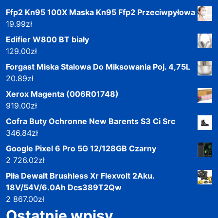
Ffp2 Kn95 100X Maska Kn95 Ffp2 Przeciwpyłowa
19.99
zł
Edifier W800 BT biały
129.00
zł
Forgast Miska Stalowa Do Miksowania Poj. 4,75L
20.89
zł
Xerox Magenta (006R01748)
919.00
zł
Cofra Buty Ochronne New Barents S3 Ci Src
346.84
zł
Google Pixel 6 Pro 5G 12/128GB Czarny
2 726.02
zł
Piła Dewalt Brushless Xr Flexvolt 2Aku.
18V/54V/6.0Ah Dcs389T2Qw
2 867.00
zł
Ostatnie wpisy