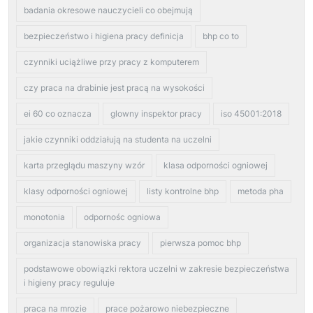
badania okresowe nauczycieli co obejmują
bezpieczeństwo i higiena pracy definicja
bhp co to
czynniki uciążliwe przy pracy z komputerem
czy praca na drabinie jest pracą na wysokości
ei 60 co oznacza
glowny inspektor pracy
iso 45001:2018
jakie czynniki oddziałują na studenta na uczelni
karta przeglądu maszyny wzór
klasa odporności ogniowej
klasy odporności ogniowej
listy kontrolne bhp
metoda pha
monotonia
odpornośc ogniowa
organizacja stanowiska pracy
pierwsza pomoc bhp
podstawowe obowiązki rektora uczelni w zakresie bezpieczeństwa
i higieny pracy reguluje
praca na mrozie
prace pożarowo niebezpieczne