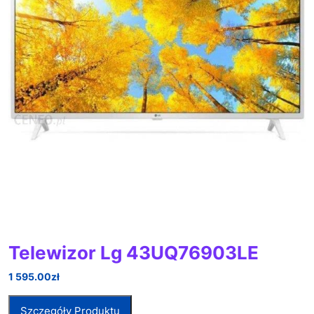
Telewizor Lg 43UQ76903LE
1 595.00
zł
Szczegóły Produktu