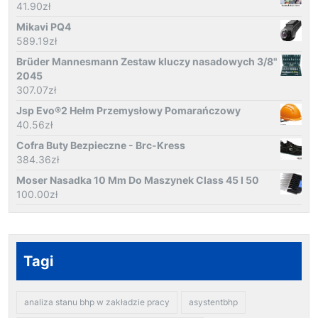
41.90
zł
Mikavi PQ4
589.19
zł
Brüder Mannesmann Zestaw kluczy nasadowych 3/8"
2045
307.07
zł
Jsp Evo®2 Hełm Przemysłowy Pomarańczowy
40.56
zł
Cofra Buty Bezpieczne - Brc-Kress
384.36
zł
Moser Nasadka 10 Mm Do Maszynek Class 45 I 50
100.00
zł
Tagi
analiza stanu bhp w zakładzie pracy
asystentbhp