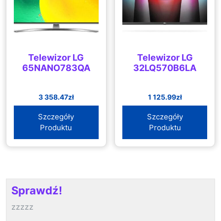
Telewizor LG
Telewizor LG
65NANO783QA
32LQ570B6LA
3 358.47
zł
1 125.99
zł
Szczegóły
Szczegóły
Produktu
Produktu
Sprawdź!
zzzzz