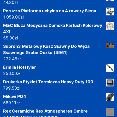
44.80
zł
Peruzzo Platforma uchylna na 4 rowery Siena
1 059.00
zł
M&C Bluza Medyczna Damska Fartuch Kolorowy
4Xl
55.00
zł
Supron3 Metalowy Kosz Ssawny Do Węża
Ssawnego Grube Oczko (4961)
232.46
zł
Ermila Hotstyler
256.00
zł
Drukarka Etykiet Termiczna Heavy Duty 100
799.50
zł
Mikavi PQ4
589.19
zł
Rex Ceramiche Rex Atmospheres Ombre