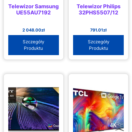
Telewizor Samsung
Telewizor Philips
UE55AU7192
32PHS5507/12
2 048.00
zł
791.01
zł
Szczegóły
Szczegóły
Produktu
Produktu