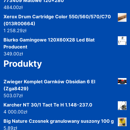
773409 Matowe 120x280
484.00
zł
Xerox Drum Cartridge Color 550/560/570/C70
(013R00664)
1 258.29
zł
Biurko Gamingowe 120X60X28 Led Blat
Producent
349.00
zł
Produkty
Zwieger Komplet Garnków Obsidian 6 El
(Zga8429)
503.07
zł
Karcher NT 30/1 Tact Te H 1.148-237.0
4 000.00
zł
Big Nature Czosnek granulowany suszony 100 g
5.89
zł