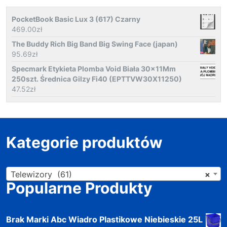
PocketBook Basic Lux 3 (617) Czarny
469.00
zł
The Buddy Rich Big Band Big Swing Face (japan)
95.69
zł
Specmark Etykieta Plomba Void Biała 30x11Mm
250szt. Średnica Gilzy Fi40 (EPTTVW30X11250)
47.52
zł
Kategorie produktów
Telewizory (61)
×
Popularne Produkty
Brak Marki Abc Wiadro Plastikowe Niebieskie 25L