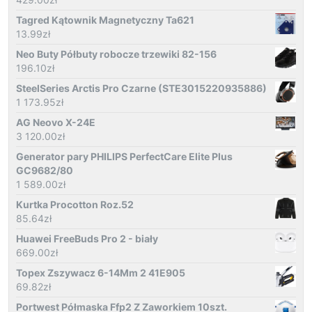
Tagred Kątownik Magnetyczny Ta621
13.99
zł
Neo Buty Półbuty robocze trzewiki 82-156
196.10
zł
SteelSeries Arctis Pro Czarne (STE3015220935886)
1 173.95
zł
AG Neovo X-24E
3 120.00
zł
Generator pary PHILIPS PerfectCare Elite Plus
GC9682/80
1 589.00
zł
Kurtka Procotton Roz.52
85.64
zł
Huawei FreeBuds Pro 2 - biały
669.00
zł
Topex Zszywacz 6-14Mm 2 41E905
69.82
zł
Portwest Półmaska Ffp2 Z Zaworkiem 10szt.