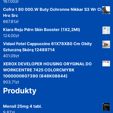
167.00
zł
Cofra 1 80 000.W Buty Ochronne Nikkar S3 Wr Ci
Hro Src
667.81
zł
Kiara Reju Pdrn Skin Booster (1X2,2Ml)
124.00
zł
Vidaxl Fotel Cappuccino 61X78X80 Cm Obity
Sztuczną Skórą 12489714
401.09
zł
XEROX DEVELOPER HOUSING ORYGINAŁ DO
WORKCENTRE 7425 COLORCMYBK
1000000607390 (848K08844)
903.71
zł
Produkty
Mensil 25mg 4 tabl.
9.87
zł