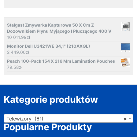
Stalgast Zmywarka Kapturowa 50 X Cm Z
Dozownikiem Płynu Myjącego I Płuczącego 400 V
10 011.99
zł
Monitor Dell U3421WE 34,1" (210AXQL)
2 449.00
zł
Peach 100-Pack 154 X 216 Mm Lamination Pouches
79.58
zł
Kategorie produktów
Telewizory (61)
×
Popularne Produkty