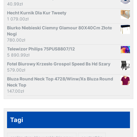
40.99
zł
Hecht Kurnik Dla Kur Tweety
1 079.00
zł
Biurko Niebieski Ciemny Glamour 80X40Cm Złote
Nogi
780.00
zł
Telewizor Philips 75PUS8807/12
5 890.99
zł
Fotel Biurowy Krzesło Grospol Speed Bs Hd Szary
579.00
zł
Bluza Round Neck Top 4728/Winw/Xs Bluza Round
Neck Top
147.00
zł
Tagi