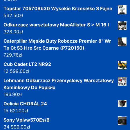
Topstar 70570Bb30 Wysokie Krzesełko S Fajne
562.50
zł
Odkurzacz warsztatowy MacAllister S > M 16 l
328.00
zł
Caterpillar Męskie Buty Robocze Premier 8" Wr
Tx Ct S3 Hro Src Czarne (P720150)
729.76
zł
Cub Cadet LT2 NR92
12 599.00
zł
Lehmann Odkurzacz Przemysłowy Warsztatowy
Kominkowy Do Popiołu
196.90
zł
Delicia CHORÁL 24
15 621.00
zł
Sony Vplvw570Es/B
34 999.00
zł