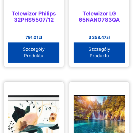
Telewizor Philips
Telewizor LG
32PHS5507/12
65NANO783QA
791.01
zł
3 358.47
zł
Szczegóły
Szczegóły
Produktu
Produktu