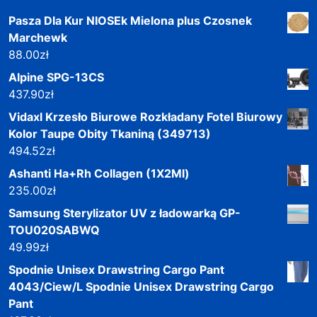
Pasza Dla Kur NIOSEk Mielona plus Czosnek
Marchewk
88.00
zł
Alpine SPG-13CS
437.90
zł
Vidaxl Krzesło Biurowe Rozkładany Fotel Biurowy
Kolor Taupe Obity Tkaniną (349713)
494.52
zł
Ashanti Ha+Rh Collagen (1X2Ml)
235.00
zł
Samsung Sterylizator UV z ładowarką GP-
TOU020SABWQ
49.99
zł
Spodnie Unisex Drawstring Cargo Pant
4043/Ciew/L Spodnie Unisex Drawstring Cargo
Pant