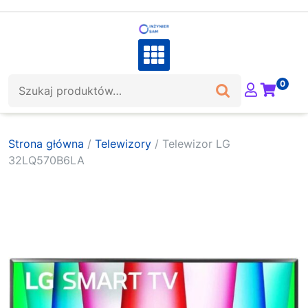
Skip
to
content
Szukaj:
0
Strona główna
/
Telewizory
/ Telewizor LG
32LQ570B6LA