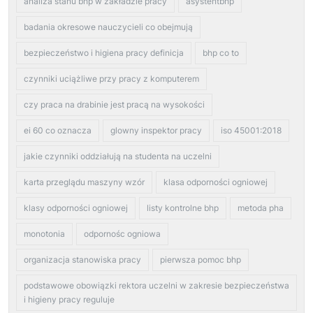
analiza stanu bhp w zakładzie pracy
asystentbhp
badania okresowe nauczycieli co obejmują
bezpieczeństwo i higiena pracy definicja
bhp co to
czynniki uciążliwe przy pracy z komputerem
czy praca na drabinie jest pracą na wysokości
ei 60 co oznacza
glowny inspektor pracy
iso 45001:2018
jakie czynniki oddziałują na studenta na uczelni
karta przeglądu maszyny wzór
klasa odporności ogniowej
klasy odporności ogniowej
listy kontrolne bhp
metoda pha
monotonia
odpornośc ogniowa
organizacja stanowiska pracy
pierwsza pomoc bhp
podstawowe obowiązki rektora uczelni w zakresie bezpieczeństwa
i higieny pracy reguluje