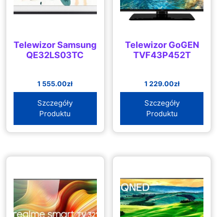
Telewizor Samsung
Telewizor GoGEN
QE32LS03TC
TVF43P452T
1 555.00
zł
1 229.00
zł
Szczegóły
Szczegóły
Produktu
Produktu