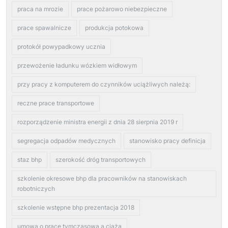
praca na mrozie
prace pożarowo niebezpieczne
prace spawalnicze
produkcja potokowa
protokół powypadkowy ucznia
przewożenie ładunku wózkiem widłowym
przy pracy z komputerem do czynników uciążliwych należą:
reczne prace transportowe
rozporządzenie ministra energii z dnia 28 sierpnia 2019 r
segregacja odpadów medycznych
stanowisko pracy definicja
staz bhp
szerokość dróg transportowych
szkolenie okresowe bhp dla pracowników na stanowiskach
robotniczych
szkolenie wstępne bhp prezentacja 2018
umowa o pracę tymczasową a ciąża