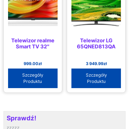
Telewizor realme
Telewizor LG
Smart TV 32″
65QNED813QA
999.00
zł
3 949.99
zł
Szczegóły
Szczegóły
Produktu
Produktu
Sprawdź!
zzzzz