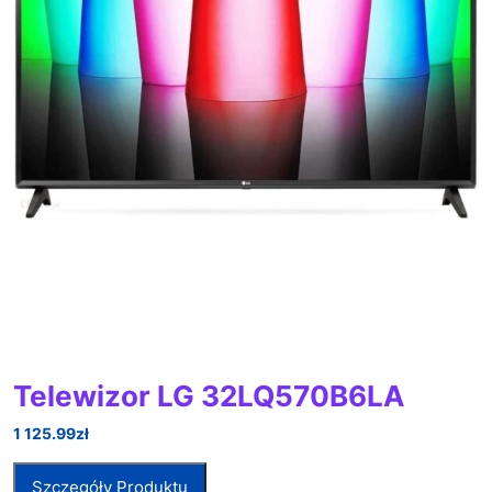
Telewizor LG 32LQ570B6LA
1 125.99
zł
Szczegóły Produktu