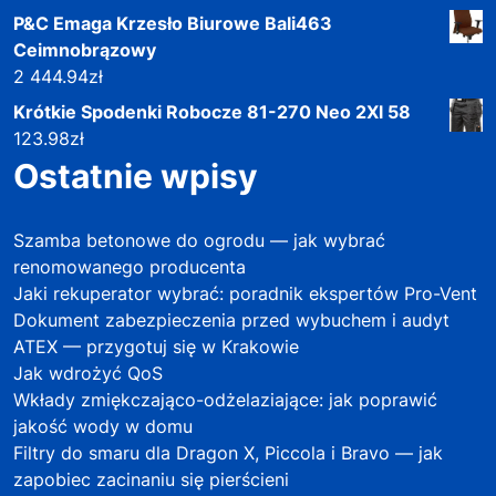
P&C Emaga Krzesło Biurowe Bali463
Ceimnobrązowy
2 444.94
zł
Krótkie Spodenki Robocze 81-270 Neo 2Xl 58
123.98
zł
Ostatnie wpisy
Szamba betonowe do ogrodu — jak wybrać
renomowanego producenta
Jaki rekuperator wybrać: poradnik ekspertów Pro-Vent
Dokument zabezpieczenia przed wybuchem i audyt
ATEX — przygotuj się w Krakowie
Jak wdrożyć QoS
Wkłady zmiękczająco-odżelaziające: jak poprawić
jakość wody w domu
Filtry do smaru dla Dragon X, Piccola i Bravo — jak
zapobiec zacinaniu się pierścieni