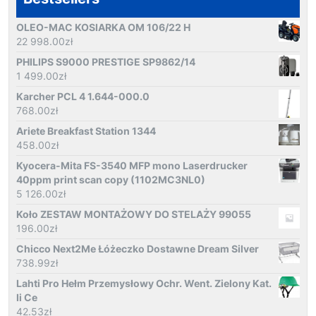
OLEO-MAC KOSIARKA OM 106/22 H
22 998.00
zł
PHILIPS S9000 PRESTIGE SP9862/14
1 499.00
zł
Karcher PCL 4 1.644-000.0
768.00
zł
Ariete Breakfast Station 1344
458.00
zł
Kyocera-Mita FS-3540 MFP mono Laserdrucker
40ppm print scan copy (1102MC3NL0)
5 126.00
zł
Koło ZESTAW MONTAŻOWY DO STELAŻY 99055
196.00
zł
Chicco Next2Me Łóżeczko Dostawne Dream Silver
738.99
zł
Lahti Pro Hełm Przemysłowy Ochr. Went. Zielony Kat.
Ii Ce
42.53
zł