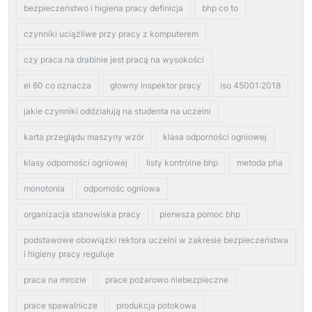
bezpieczeństwo i higiena pracy definicja
bhp co to
czynniki uciążliwe przy pracy z komputerem
czy praca na drabinie jest pracą na wysokości
ei 60 co oznacza
glowny inspektor pracy
iso 45001:2018
jakie czynniki oddziałują na studenta na uczelni
karta przeglądu maszyny wzór
klasa odporności ogniowej
klasy odporności ogniowej
listy kontrolne bhp
metoda pha
monotonia
odpornośc ogniowa
organizacja stanowiska pracy
pierwsza pomoc bhp
podstawowe obowiązki rektora uczelni w zakresie bezpieczeństwa
i higieny pracy reguluje
praca na mrozie
prace pożarowo niebezpieczne
prace spawalnicze
produkcja potokowa