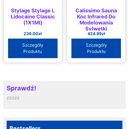
Stylage Stylage L
Calissimo Sauna
Lidocaine Classic
Koc Infrared Do
(1X1Ml)
Modelowania
Sylwetki
239.00
zł
424.99
zł
Wyszczuplający
Prek90Ko60
Szczegóły
Szczegóły
Produktu
Produktu
Sprawdź!
zzzzz
Bestsellers