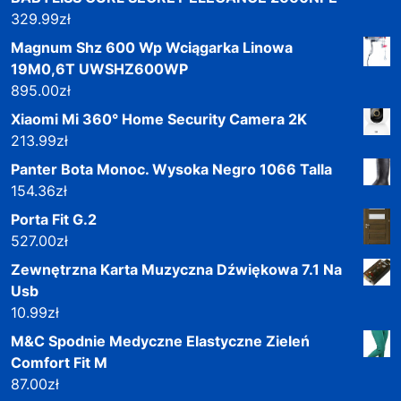
329.99
zł
Magnum Shz 600 Wp Wciągarka Linowa
19M0,6T UWSHZ600WP
895.00
zł
Xiaomi Mi 360° Home Security Camera 2K
213.99
zł
Panter Bota Monoc. Wysoka Negro 1066 Talla
154.36
zł
Porta Fit G.2
527.00
zł
Zewnętrzna Karta Muzyczna Dźwiękowa 7.1 Na
Usb
10.99
zł
M&C Spodnie Medyczne Elastyczne Zieleń
Comfort Fit M
87.00
zł