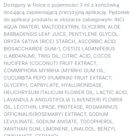
Dostępny w fiolce o pojemności 3 ml z końcówką
dozującą zapewniającą precyzyjną aplikację. Pędzelek
do aplikacji produktu w obszarze zabiegowym. INCI
AQUA (WATER), MALTODEXTRIN, GLYCERIN, ALOE
BARBADENSIS LEAF JUICE, PENTYLENE GLYCOL,
ORYZA SATIVA (RICE) STARCH, ASCORBIC ACID,
BIOSACCHARIDE GUM-1, CISTUS LADANIFERUS
(LABDANUM), TWIG OIL, CITRIC ACID, COCOS
NUCIFERA (COCONUT) FRUIT EXTRACT,
COMMIPHORA MYRRHA (MYRRH) GUM OIL,
CUCURBITA PEPO (PUMPKIN) FRUIT EXTRACT,
GLYCERYL CAPRYLATE, HYALURONIDASE,
HELICHRYSUM ITALICUM FLOWER OIL, LACTIC ACID,
LAVANDULA ANGUSTIFOLIA (LAVENDER) FLOWER
OIL, LECITHIN, LIPASE, PROTEASE, ROSMARINUS
OFFICINALIS(ROSEMARY) EXTRACT, SODIUM
LEVULINATE, SODIUM ANISATE, TOCOPHEROL,
XANTHAN GUM, LIMONENE, LINALOOL, BENZYL
CINNAMATE, GERANIOL.