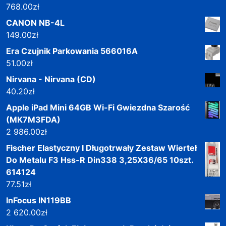
768.00
zł
CANON NB-4L
149.00
zł
Era Czujnik Parkowania 566016A
51.00
zł
Nirvana - Nirvana (CD)
40.20
zł
Apple iPad Mini 64GB Wi-Fi Gwiezdna Szarość
(MK7M3FDA)
2 986.00
zł
Fischer Elastyczny I Długotrwały Zestaw Wierteł
Do Metalu F3 Hss-R Din338 3,25X36/65 10szt.
614124
77.51
zł
InFocus IN119BB
2 620.00
zł