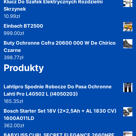
Klucz Do Szafek Elektrycznych Rozdzielni
Skrzynek
10.99
zł
Einbach BT2500
999.00
zł
Buty Ochronne Cofra 20600 000 W De Chirico
Czarne
398.77
zł
Produkty
Lahtipro Spodnie Robocze Do Pasa Ochronne
Lahti Pro L40502 L (l4050203)
165.35
zł
Bosch Starter Set 18V (2x2,5Ah + AL 1830 CV)
1600A011LD
362.00
zł
BABYLISS CURL SECRET ELEGANCE 2660NPE