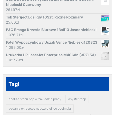
Niebieski Czerwony
261.97
zł
Tsk Steriject Lds Igły 10Szt. Różne Rozmiary
25.00
zł
P&C Emaga Krzesło Biurowe 1Bali13 Jasnoniebieski
1 076.71
zł
Fotel Wypoczynkowy Uszak Vence Niebieski120823
1 099.00
zł
Drukarka HP LaserJet Enterprise M406dn (3PZ15A)
1 427.79
zł
Tagi
analiza stanu bhp w zakładzie pracy
asystentbhp
badania okresowe nauczycieli co obejmują