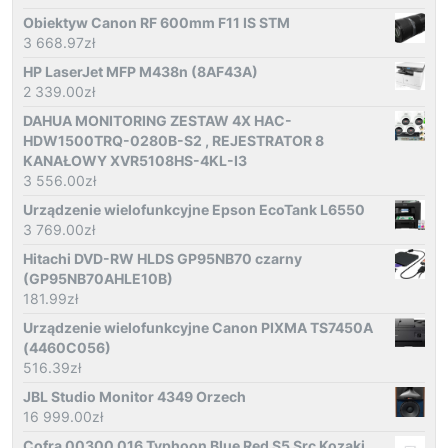
Obiektyw Canon RF 600mm F11 IS STM
3 668.97
zł
HP LaserJet MFP M438n (8AF43A)
2 339.00
zł
DAHUA MONITORING ZESTAW 4X HAC-
HDW1500TRQ-0280B-S2 , REJESTRATOR 8
KANAŁOWY XVR5108HS-4KL-I3
3 556.00
zł
Urządzenie wielofunkcyjne Epson EcoTank L6550
3 769.00
zł
Hitachi DVD-RW HLDS GP95NB70 czarny
(GP95NB70AHLE10B)
181.99
zł
Urządzenie wielofunkcyjne Canon PIXMA TS7450A
(4460C056)
516.39
zł
JBL Studio Monitor 4349 Orzech
16 999.00
zł
Cofra 00300 016 Typhoon Blue Red S5 Src Kozaki