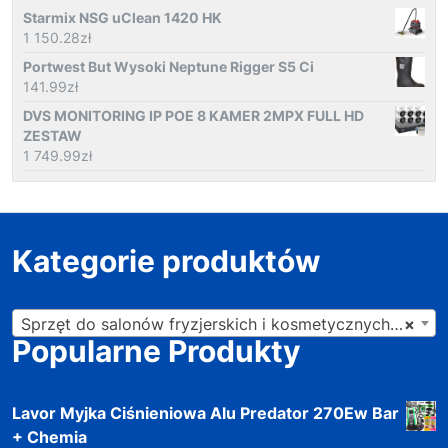
Starmix NSG uClean 1420 HK
1 150.28
zł
Portwest But Wysoki Neptune Rigger S5 Ci
141.99
zł
DVS MONITORING IP POE 8 KAMER 2MPX FULL HD
ZESTAW
1 749.99
zł
Kategorie produktów
Sprzęt do salonów fryzjerskich i kosmetycznych (201)
×
Popularne Produkty
Lavor Myjka Ciśnieniowa Alu Predator 270Ew Bar
+ Chemia