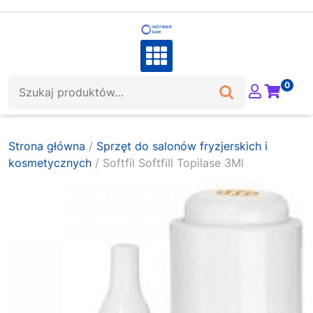
Skip
to
content
Szukaj:
0
Strona główna
/
Sprzęt do salonów fryzjerskich i
kosmetycznych
/ Softfil Softfill Topilase 3Ml