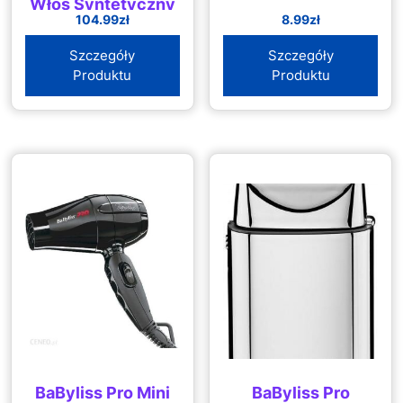
Włos Syntetyczny
104.99
zł
8.99
zł
+ Uchwyt
Fryzjerska Do
Szczegóły
Szczegóły
Czesania Głowa
Produktu
Produktu
Ćwiczeń
BaByliss Pro Mini
BaByliss Pro