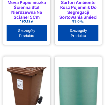
Meva Popielniczka
Sartori Ambiente
Ścienna Stal
Kosz Pojemnik Do
Nierdzewna Na
Segregacji
Ścianę15Cm
Sortowania Śmieci
190.12
zł
93.04
zł
Urba Plus 40L
Zielony
Szczegóły
Szczegóły
Produktu
Produktu