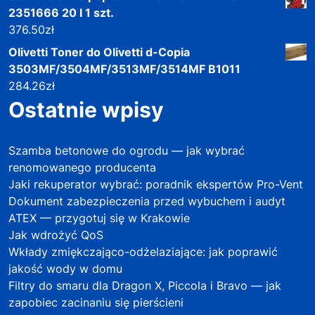
2351666 20 l 1 szt.
376.50
zł
Olivetti Toner do Olivetti d-Copia
3503MF/3504MF/3513MF/3514MF B1011
284.26
zł
Ostatnie wpisy
Szamba betonowe do ogrodu — jak wybrać
renomowanego producenta
Jaki rekuperator wybrać: poradnik ekspertów Pro-Vent
Dokument zabezpieczenia przed wybuchem i audyt
ATEX — przygotuj się w Krakowie
Jak wdrożyć QoS
Wkłady zmiękczająco-odżelaziające: jak poprawić
jakość wody w domu
Filtry do smaru dla Dragon X, Piccola i Bravo — jak
zapobiec zacinaniu się pierścieni