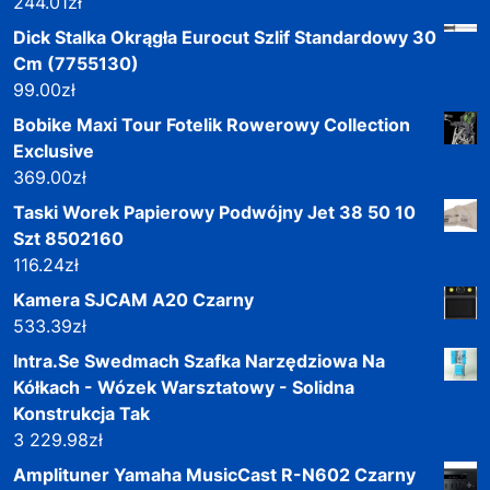
244.01
zł
Dick Stalka Okrągła Eurocut Szlif Standardowy 30
Cm (7755130)
99.00
zł
Bobike Maxi Tour Fotelik Rowerowy Collection
Exclusive
369.00
zł
Taski Worek Papierowy Podwójny Jet 38 50 10
Szt 8502160
116.24
zł
Kamera SJCAM A20 Czarny
533.39
zł
Intra.Se Swedmach Szafka Narzędziowa Na
Kółkach - Wózek Warsztatowy - Solidna
Konstrukcja Tak
3 229.98
zł
Amplituner Yamaha MusicCast R-N602 Czarny