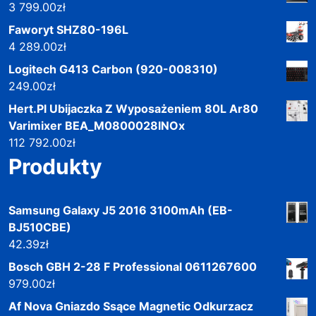
3 799.00
zł
Faworyt SHZ80-196L
4 289.00
zł
Logitech G413 Carbon (920-008310)
249.00
zł
Hert.Pl Ubijaczka Z Wyposażeniem 80L Ar80
Varimixer BEA_M0800028INOx
112 792.00
zł
Produkty
Samsung Galaxy J5 2016 3100mAh (EB-
BJ510CBE)
42.39
zł
Bosch GBH 2-28 F Professional 0611267600
979.00
zł
Af Nova Gniazdo Ssące Magnetic Odkurzacz