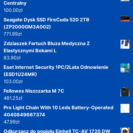
Centralny
100.00
zł
Seagate Dysk SSD FireCuda 520 2TB
(ZP2000GM3A002)
771.99
zł
Zdziaszek Fartuch Bluza Medyczna Z
Elastycznymi Bokami L
83.90
zł
Eset Internet Security 1PC/2Lata Odnowienie
(ESD1U24MR)
103.00
zł
Fellowes Niszczarka M 7C
481.25
zł
Pro Light Chain With 10 Leds Battery-Operated
4040849667374
47.99
zł
Odkurzacz do popiołu Einhell TC-AV 1720 DW