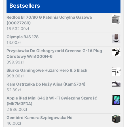
Bestsellers
Redfox Br 70/80 G Patelnia Uchylna Gazowa
(00027289)
16 532.00
zł
Olympia BJS 178
13.00
zł
Przystawka Do Glebogryzarki Greenso G-1A Pług
Obrotowy Wm1000N-6
399.99
zł
Biurko Gamingowe Huzaro Hero 8.5 Black
998.00
zł
Kam Ostrzałka Do Noży Alisa (Kam5704)
52.89
zł
Apple iPad Mini 64GB Wi-Fi Gwiezdna Szarość
(MK7M3FDA)
2 986.00
zł
Gembird Kamera Szpiegowska Hd
40.00
zł