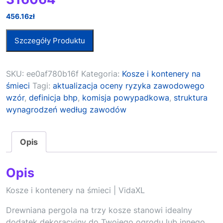
456.16
zł
Szczegóły Produktu
SKU:
ee0af780b16f
Kategoria:
Kosze i kontenery na
śmieci
Tagi:
aktualizacja oceny ryzyka zawodowego
wzór
,
definicja bhp
,
komisja powypadkowa
,
struktura
wynagrodzeń według zawodów
Opis
Opis
Kosze i kontenery na śmieci | VidaXL
Drewniana pergola na trzy kosze stanowi idealny
dodatek dekoracyjny do Twojego ogrodu lub innego