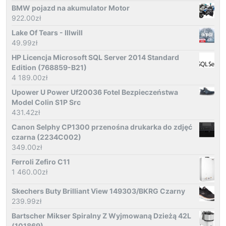
BMW pojazd na akumulator Motor
922.00
zł
Lake Of Tears - Illwill
49.99
zł
HP Licencja Microsoft SQL Server 2014 Standard
Edition (768859-B21)
4 189.00
zł
Upower U Power Uf20036 Fotel Bezpieczeństwa
Model Colin S1P Src
431.42
zł
Canon Selphy CP1300 przenośna drukarka do zdjęć
czarna (2234C002)
349.00
zł
Ferroli Zefiro C11
1 460.00
zł
Skechers Buty Brilliant View 149303/BKRG Czarny
239.99
zł
Bartscher Mikser Spiralny Z Wyjmowaną Dzieżą 42L
(101869)