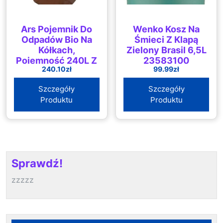
Ars Pojemnik Do
Wenko Kosz Na
Odpadów Bio Na
Śmieci Z Klapą
Kółkach,
Zielony Brasil 6,5L
Pojemność 240L Z
23583100
240.10
zł
99.99
zł
Wentylacją
Szczegóły
Szczegóły
Produktu
Produktu
Sprawdź!
zzzzz