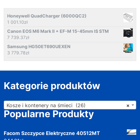
Honeywell QuadCharger (6000QC2)
1 001.10
zł
Canon EOS M6 Mark II + EF-M 15-45mm IS STM
7 739.37
zł
Samsung HG50ET690UEXEN
3 779.78
zł
Kategorie produktów
Kosze i kontenery na śmieci (26)
×
Popularne Produkty
Facom Szczypce Elektryczne 40512MT