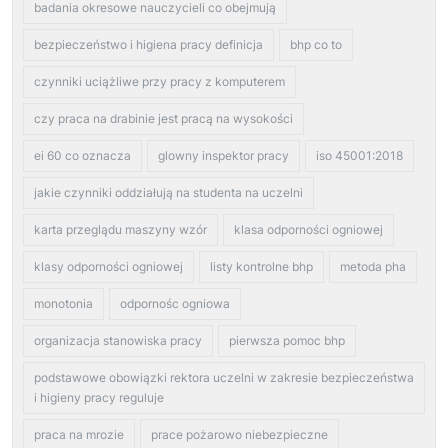
badania okresowe nauczycieli co obejmują
bezpieczeństwo i higiena pracy definicja
bhp co to
czynniki uciążliwe przy pracy z komputerem
czy praca na drabinie jest pracą na wysokości
ei 60 co oznacza
glowny inspektor pracy
iso 45001:2018
jakie czynniki oddziałują na studenta na uczelni
karta przeglądu maszyny wzór
klasa odporności ogniowej
klasy odporności ogniowej
listy kontrolne bhp
metoda pha
monotonia
odpornośc ogniowa
organizacja stanowiska pracy
pierwsza pomoc bhp
podstawowe obowiązki rektora uczelni w zakresie bezpieczeństwa
i higieny pracy reguluje
praca na mrozie
prace pożarowo niebezpieczne