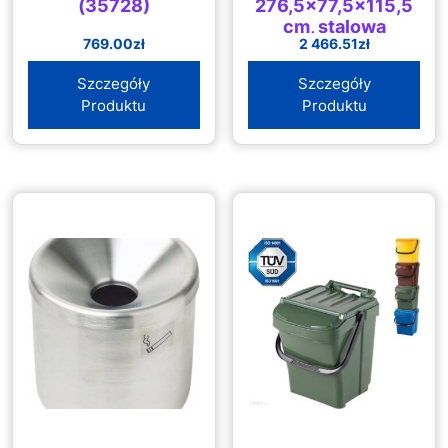
(35728)
276,5×77,5×115,5
cm, stalowa
769.00
zł
2 466.51
zł
Szczegóły
Szczegóły
Produktu
Produktu