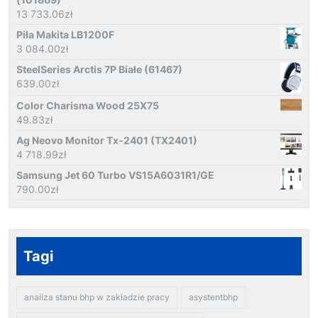
13 733.06
zł
Piła Makita LB1200F
3 084.00
zł
SteelSeries Arctis 7P Białe (61467)
639.00
zł
Color Charisma Wood 25X75
49.83
zł
Ag Neovo Monitor Tx-2401 (TX2401)
4 718.99
zł
Samsung Jet 60 Turbo VS15A6031R1/GE
790.00
zł
Tagi
analiza stanu bhp w zakładzie pracy
asystentbhp