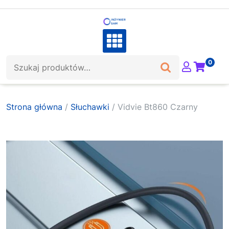
Skip
to
content
Szukaj:
0
Strona główna
/
Słuchawki
/ Vidvie Bt860 Czarny