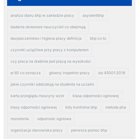
analiza stanu bhp w zakładzie pracy
asystentbhp
badania okresowe nauczycieli co obejmują
bezpieczeństwo i higiena pracy definicja
bhp co to
czynniki uciążliwe przy pracy z komputerem
czy praca na drabinie jest pracą na wysokości
ei 60 co oznacza
glowny inspektor pracy
iso 45001:2018
jakie czynniki oddziałują na studenta na uczelni
karta przeglądu maszyny wzór
klasa odporności ogniowej
klasy odporności ogniowej
listy kontrolne bhp
metoda pha
monotonia
odpornośc ogniowa
organizacja stanowiska pracy
pierwsza pomoc bhp