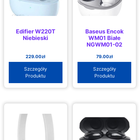
Edifier W220T
Baseus Encok
Niebieski
WM01 Białe
NGWM01-02
229.00
zł
79.00
zł
Szczegóły
Szczegóły
Produktu
Produktu