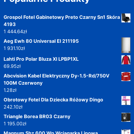
Grospol Fotel Gabinetowy Preto Czarny Sn1 Skóra
4193
1 444.64
zł
Aeg Ewh 80 Universal El 211195
1 931.10
zł
Lahti Pro Polar Bluza Xl LPBP1XL
69.95
zł
Abcvision Kabel Elektryczny Dy-1.5-Rd/750V
100M Czerwony
1.28
zł
Obrotowy Fotel Dla Dziecka Różowy Dingo
242.10
zł
Triangle Borea BR03 Czarny
1 195.00
zł
Magnum Shz 600 Wp Wciągarka Linowa