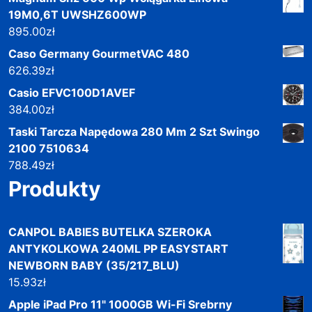
19M0,6T UWSHZ600WP
895.00
zł
Caso Germany GourmetVAC 480
626.39
zł
Casio EFVC100D1AVEF
384.00
zł
Taski Tarcza Napędowa 280 Mm 2 Szt Swingo
2100 7510634
788.49
zł
Produkty
CANPOL BABIES BUTELKA SZEROKA
ANTYKOLKOWA 240ML PP EASYSTART
NEWBORN BABY (35/217_BLU)
15.93
zł
Apple iPad Pro 11" 1000GB Wi-Fi Srebrny