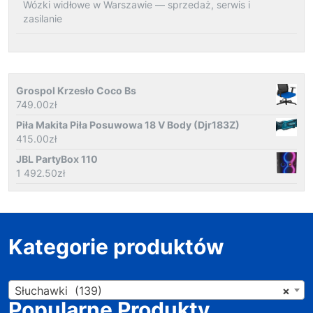
Wózki widłowe w Warszawie — sprzedaż, serwis i
zasilanie
Grospol Krzesło Coco Bs
749.00
zł
Piła Makita Piła Posuwowa 18 V Body (Djr183Z)
415.00
zł
JBL PartyBox 110
1 492.50
zł
Kategorie produktów
Słuchawki (139)
×
Popularne Produkty