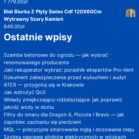
1 779.00
zł
Blat Biurka Z Płyty Swiss Cdf 120X60Cm
Wytrawny Szary Kamień
849.00
zł
Ostatnie wpisy
Szamba betonowe do ogrodu — jak wybrać
renomowanego producenta
Jaki rekuperator wybrać: poradnik ekspertów Pro-Vent
Dokument zabezpieczenia przed wybuchem i audyt
ATEX — przygotuj się w Krakowie
Jak wdrożyć QoS
Wkłady zmiękczająco-odżelaziające: jak poprawić
jakość wody w domu
Filtry do smaru dla Dragon X, Piccola i Bravo — jak
zapobiec zacinaniu się pierścieni
MQL — precyzyjne smarowanie mgłą i dozowanie oleju
Szybka naprawa silników elektrycznych w wózkach