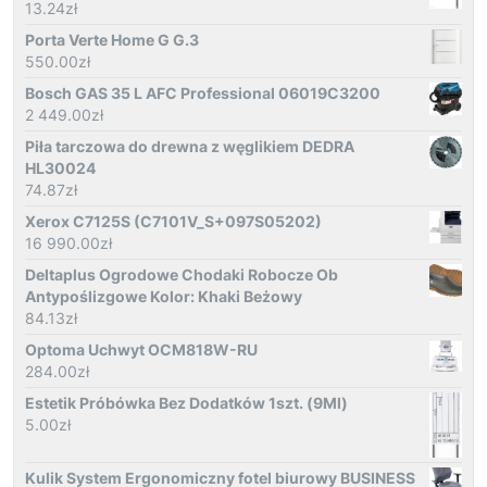
13.24
zł
Porta Verte Home G G.3
550.00
zł
Bosch GAS 35 L AFC Professional 06019C3200
2 449.00
zł
Piła tarczowa do drewna z węglikiem DEDRA
HL30024
74.87
zł
Xerox C7125S (C7101V_S+097S05202)
16 990.00
zł
Deltaplus Ogrodowe Chodaki Robocze Ob
Antypoślizgowe Kolor: Khaki Beżowy
84.13
zł
Optoma Uchwyt OCM818W-RU
284.00
zł
Estetik Próbówka Bez Dodatków 1szt. (9Ml)
5.00
zł
Kulik System Ergonomiczny fotel biurowy BUSINESS