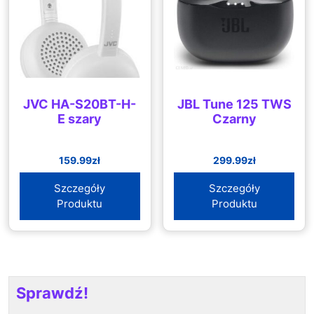
JVC HA-S20BT-H-
JBL Tune 125 TWS
E szary
Czarny
159.99
zł
299.99
zł
Szczegóły
Szczegóły
Produktu
Produktu
Sprawdź!