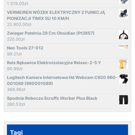
1 519.00
zł
VERMEIREN WÓZEK ELEKTRYCZNY Z FUNKCJĄ
PIONIZACJI TIMIX SU 10 KM/H
23 902.00
zł
Zwieger Patelnia 28 Cm Obsidian (Pt3857)
220.00
zł
Neo Tools 27-012
99.21
zł
Reis Rękawice Elektroizolacyjne Relsec-2-5 Y
90.99
zł
Logitech Kamera Internetowa Hd Webcam C920 960-
001089 (960001089)
366.96
zł
Spodnie Robocze Scruffs Worker Plus Black
280.53
zł
Tagi