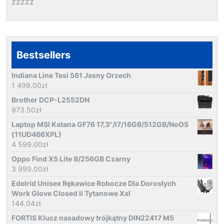
zzzzz
Bestsellers
Indiana Line Tesi 561 Jasny Orzech
1 499.00
zł
Brother DCP-L2552DN
973.50
zł
Laptop MSI Katana GF76 17,3"/i7/16GB/512GB/NoOS
(11UD466XPL)
4 599.00
zł
Oppo Find X5 Lite 8/256GB Czarny
3 999.00
zł
Edelrid Unisex Rękawice Robocze Dla Dorosłych
Work Glove Closed Ii Tytanowe Xxl
144.04
zł
FORTIS Klucz nasadowy trójkątny DIN22417 M5