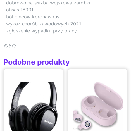
, dobrowolna służba wojskowa zarobki
, ohsas 18001
, ból pleców koronawirus
, wykaz chorób zawodowych 2021
, zgłoszenie wypadku przy pracy
yyyyy
Podobne produkty