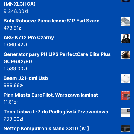
(MNXL3HCA)
9 248.00
zł
Buty Robocze Puma Iconic S1P Esd Szare
473.51
zł
AKG K712 Pro Czarny
1 069.42
zł
Generator pary PHILIPS PerfectCare Elite Plus
GC9682/80
1 589.00
zł
Beam J2 Hdmi Usb
989.99
zł
Plan Miasta EuroPilot. Warszawa laminat
11.61
zł
Tech Listwa L-7 do Podłogówki Przewodowa
709.00
zł
Nettop Komputronik Nano X310 [A1]