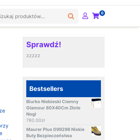
ukaj:
0
Sprawdź!
zzzzz
Bestsellers
Biurko Niebieski Ciemny
Glamour 80X40Cm Złote
ze
Nogi
780.00
zł
przy
Maurer Plus 099296 Niskie
e
Buty Bezpieczeństwa