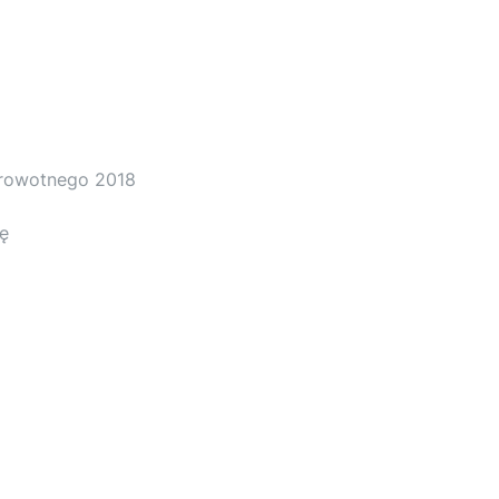
drowotnego 2018
mę