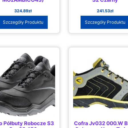
324.89
zł
241.53
zł
Szczegóły Produktu
Szczegóły Produktu
o Półbuty Robocze S3
Cofra Jv032 000.W B