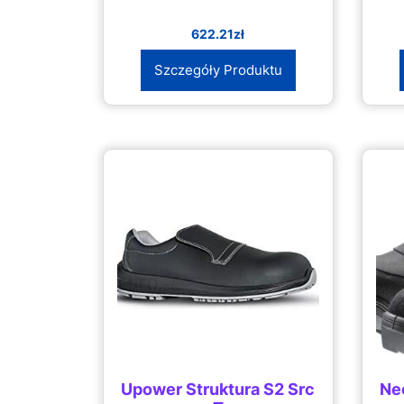
622.21
zł
Szczegóły Produktu
Upower Struktura S2 Src
Ne