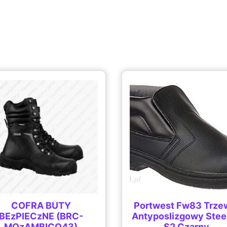
COFRA BUTY
Portwest Fw83 Trze
BEzPIECzNE (BRC-
Antyposlizgowy Steel
MOzAMBICO43)
S2 Czarny