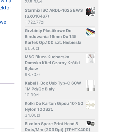
ów na
235.38
zł
rektor
Starmix ISC ARDL-1625 EWS
(SX016467)
owe
1 722.77
zł
Grzbiety Plastikowe Do
Bindowania 16mm Do 145
Kartek Op.100 szt. Niebieski
61.50
zł
M&C Bluza Kucharska
Damska Kitel Czarny Krótki
Rękaw
98.70
zł
Kabel I-Box Usb Typ-C 60W
1M Pd/Qc Biały
10.99
zł
Kołki Do Karton Gipsu 10x50
Nylon 100Szt.
34.00
zł
Bixolon Spare Print Head 8
Dots/Mm (203 Dpi) (TPHTX400)