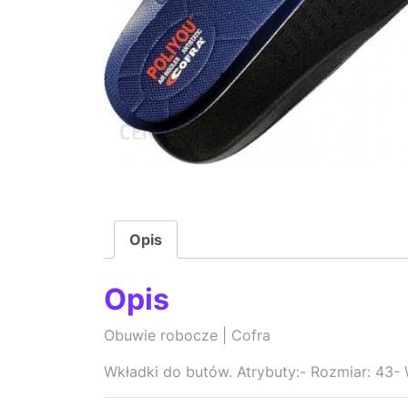
Opis
Opis
Obuwie robocze | Cofra
Wkładki do butów. Atrybuty:- Rozmiar: 43