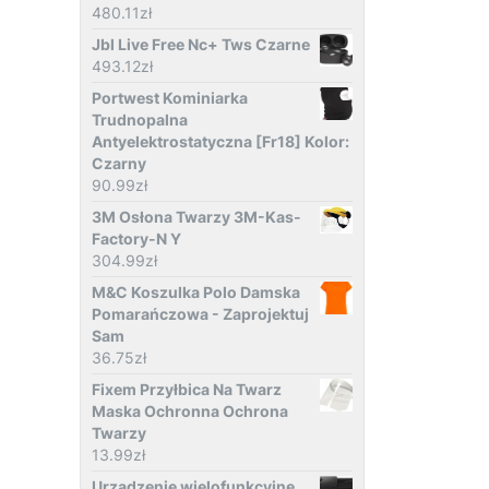
480.11
zł
Jbl Live Free Nc+ Tws Czarne
493.12
zł
Portwest Kominiarka
Trudnopalna
Antyelektrostatyczna [Fr18] Kolor:
Czarny
90.99
zł
3M Osłona Twarzy 3M-Kas-
Factory-N Y
304.99
zł
M&C Koszulka Polo Damska
Pomarańczowa - Zaprojektuj
Sam
36.75
zł
Fixem Przyłbica Na Twarz
Maska Ochronna Ochrona
Twarzy
13.99
zł
Urządzenie wielofunkcyjne