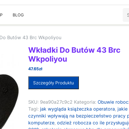
Sz
EP
BLOG
 Do Butów 43 Brc Wkpoliyou
Wkładki Do Butów 43 Brc
Wkpoliyou
47.65
zł
Szczegóły Produktu
SKU:
9ea90a27c9c2
Kategoria:
Obuwie roboc
Tagi:
jak wygląda książeczka operatora
,
jakie
czynniki wpływają na bezpieczeństwo pracy 
komputerze
,
odzież robocza co ile przysługuj