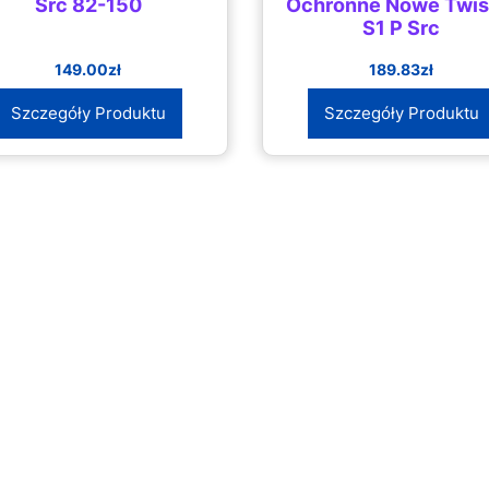
Src 82-150
Ochronne Nowe Twis
S1 P Src
149.00
zł
189.83
zł
Szczegóły Produktu
Szczegóły Produktu