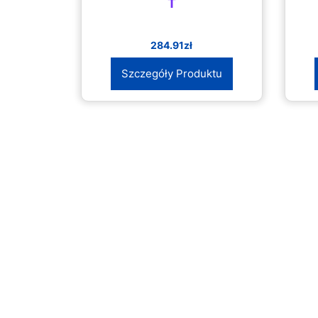
T
284.91
zł
Szczegóły Produktu