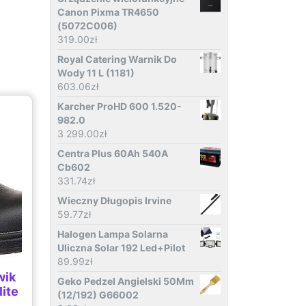
Canon Pixma TR4650
(5072C006)
319.00
zł
Royal Catering Warnik Do
Wody 11 L (1181)
603.06
zł
Karcher ProHD 600 1.520-
982.0
3 299.00
zł
Centra Plus 60Ah 540A
Cb602
331.74
zł
Wieczny Długopis Irvine
59.77
zł
Halogen Lampa Solarna
Uliczna Solar 192 Led+Pilot
89.99
zł
wik
Geko Pedzel Angielski 50Mm
ite
(12/192) G66002