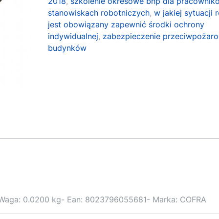
2018
,
szkolenie okresowe bhp dla pracownik
stanowiskach robotniczych
,
w jakiej sytuacji 
jest obowiązany zapewnić środki ochrony
indywidualnej
,
zabezpieczenie przeciwpożar
budynków
- Waga: 0.0200 kg- Ean: 8023796055681- Marka: COFRA