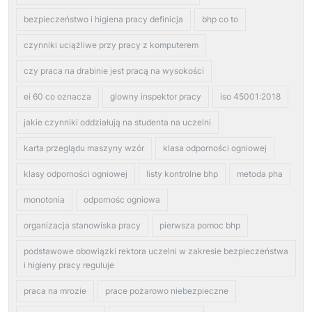
bezpieczeństwo i higiena pracy definicja
bhp co to
czynniki uciążliwe przy pracy z komputerem
czy praca na drabinie jest pracą na wysokości
ei 60 co oznacza
glowny inspektor pracy
iso 45001:2018
jakie czynniki oddziałują na studenta na uczelni
karta przeglądu maszyny wzór
klasa odporności ogniowej
klasy odporności ogniowej
listy kontrolne bhp
metoda pha
monotonia
odpornośc ogniowa
organizacja stanowiska pracy
pierwsza pomoc bhp
podstawowe obowiązki rektora uczelni w zakresie bezpieczeństwa
i higieny pracy reguluje
praca na mrozie
prace pożarowo niebezpieczne