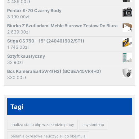
4 489.00
zł
Pentax K-70 Czarny Body
3 199.00
zł
Biurko Z Szufladami Meble Biurowe Zestaw Do Biura
2 639.00
zł
Stiga CS 750 - 15" (240461502/ST1)
1 746.00
zł
Sztyft kaustyczny
32.90
zł
Bcs Kamera Ea45Vr4(H2) (BCSEA45VR4H2)
330.00
zł
Tagi
analiza stanu bhp w zakładzie pracy
asystentbhp
badania okresowe nauczycieli co obejmują