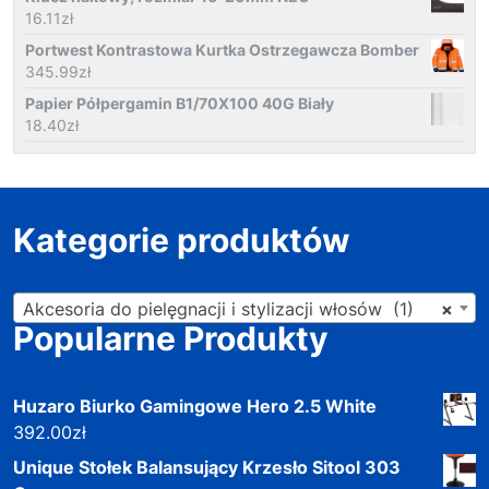
16.11
zł
Portwest Kontrastowa Kurtka Ostrzegawcza Bomber
345.99
zł
Papier Półpergamin B1/70X100 40G Biały
18.40
zł
Kategorie produktów
Akcesoria do pielęgnacji i stylizacji włosów (1)
×
Popularne Produkty
Huzaro Biurko Gamingowe Hero 2.5 White
392.00
zł
Unique Stołek Balansujący Krzesło Sitool 303