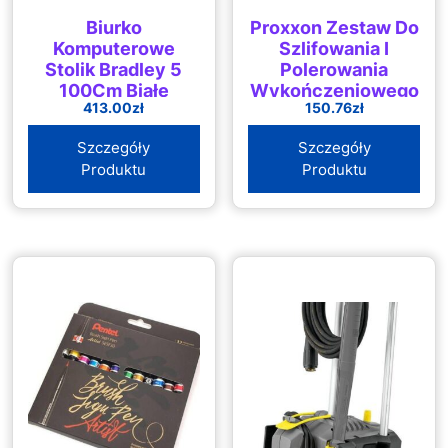
Biurko
Proxxon Zestaw Do
Komputerowe
Szlifowania I
Stolik Bradley 5
Polerowania
100Cm Białe
Wykończeniowego
413.00
zł
150.76
zł
(PR29070)
Szczegóły
Szczegóły
Produktu
Produktu