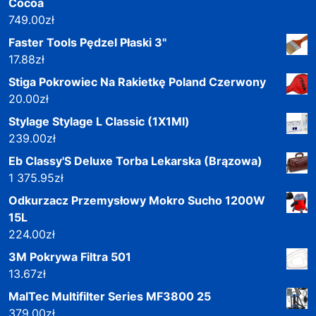
Cocoa
749.00
zł
Faster Tools Pędzel Płaski 3"
17.88
zł
Stiga Pokrowiec Na Rakietkę Poland Czerwony
20.00
zł
Stylage Stylage L Classic (1X1Ml)
239.00
zł
Eb Classy'S Deluxe Torba Lekarska (Brązowa)
1 375.95
zł
Odkurzacz Przemysłowy Mokro Sucho 1200W
15L
224.00
zł
3M Pokrywa Filtra 501
13.67
zł
MalTec Multifilter Series MF3800 25
379.00
zł