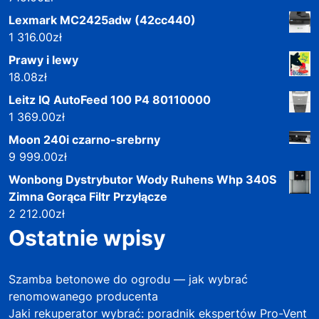
Lexmark MC2425adw (42cc440)
1 316.00
zł
Prawy i lewy
18.08
zł
Leitz IQ AutoFeed 100 P4 80110000
1 369.00
zł
Moon 240i czarno-srebrny
9 999.00
zł
Wonbong Dystrybutor Wody Ruhens Whp 340S
Zimna Gorąca Filtr Przyłącze
2 212.00
zł
Ostatnie wpisy
Szamba betonowe do ogrodu — jak wybrać
renomowanego producenta
Jaki rekuperator wybrać: poradnik ekspertów Pro-Vent