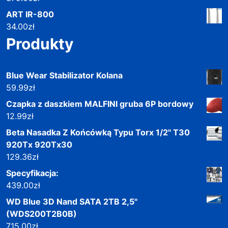
ART IR-800
34.00
zł
Produkty
Blue Wear Stabilizator Kolana
59.99
zł
Czapka z daszkiem MALFINI gruba 6P bordowy
12.99
zł
Beta Nasadka Z Końcówką Typu Torx 1/2'' T30
920Tx 920Tx30
129.36
zł
Specyfikacja:
439.00
zł
WD Blue 3D Nand SATA 2TB 2,5"
(WDS200T2B0B)
715.00
zł