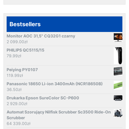
Bestsellers
Monitor AOC 31,5" CQ32G1 czarny
2 099.00
zł
PHILIPS QC5115/15
79.99
zł
Peiying PY0107
119.99
zł
Panasonic 18650 Li-ion 3400mAh (NCR18650B)
36.50
zł
Drukarka Epson SureColor SC-P600
2 929.00
zł
Automat Szorujący Nilfisk Scrubber Sc3500 Ride-On
Scrubber
64 339.00
zł