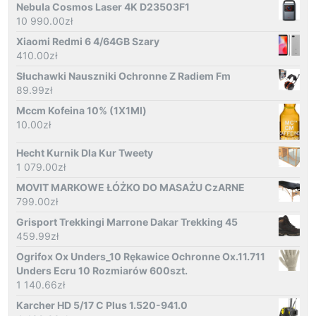
Nebula Cosmos Laser 4K D23503F1
10 990.00
zł
Xiaomi Redmi 6 4/64GB Szary
410.00
zł
Słuchawki Nauszniki Ochronne Z Radiem Fm
89.99
zł
Mccm Kofeina 10% (1X1Ml)
10.00
zł
Hecht Kurnik Dla Kur Tweety
1 079.00
zł
MOVIT MARKOWE ŁÓŻKO DO MASAŻU CzARNE
799.00
zł
Grisport Trekkingi Marrone Dakar Trekking 45
459.99
zł
Ogrifox Ox Unders_10 Rękawice Ochronne Ox.11.711
Unders Ecru 10 Rozmiarów 600szt.
1 140.66
zł
Karcher HD 5/17 C Plus 1.520-941.0