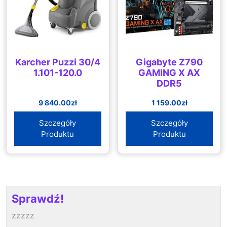
Karcher Puzzi 30/4
Gigabyte Z790
1.101-120.0
GAMING X AX
DDR5
9 840.00
zł
1 159.00
zł
Szczegóły
Szczegóły
Produktu
Produktu
Sprawdź!
zzzzz