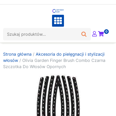
Skip
to
content
Szukaj:
0
Strona główna
/
Akcesoria do pielęgnacji i stylizacji
włosów
/ Olivia Garden Finger Brush Combo Czarna
Szczotka Do Włosów Opornych