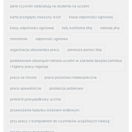
jakie czynniki oddziałują na studenta na uczelni
karta przeglądu maszyny wzór
klasa odporności ogniowej
klasy odporności ogniowej
listy kontrolne bhp
metoda pha
monotonia
odpornośc ogniowa
organizacja stanowiska pracy
pierwsza pomoc bhp
podstawowe obowiązki rektora uczelni w zakresie bezpieczeństwa
i higieny pracy reguluje
praca na mrozie
prace pożarowo niebezpieczne
prace spawalnicze
produkcja potokowa
protokół powypadkowy ucznia
przewożenie ładunku wózkiem widłowym
przy pracy z komputerem do czynników uciążliwych należą:
reczne prace transportowe