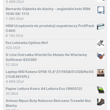
3 499.00
zł
Bernardo Giętarka do blachy - angielskie koło RSM
1040 06-1113
7 380.00
zł
HSM Urządzenie do produkcji wypełniaczy ProfiPack
C400
6 140.00
zł
Fox Lokówka Optima 6In1
420.00
zł
S-Line Ostrzałka Wierteł Do Metalu Na Wiertarkę
Szlifowan 820380
52.30
zł
Laptop MSI Katana GF66 15,6"/i7/16GB/512GB/NoOS
(11UE491XPL)
4 899.00
zł
Papier Lettura Ksero A4 Lettura Eco (990012)
20.98
zł
Artmas Btpuo Buty Robocze Skórzane Trzewiki Bez
Blachy