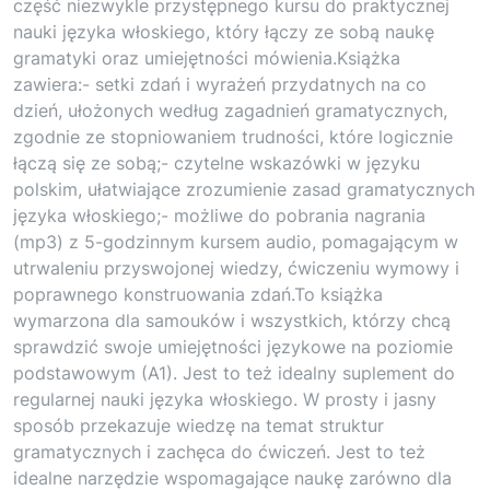
część niezwykle przystępnego kursu do praktycznej
nauki języka włoskiego, który łączy ze sobą naukę
gramatyki oraz umiejętności mówienia.Książka
zawiera:- setki zdań i wyrażeń przydatnych na co
dzień, ułożonych według zagadnień gramatycznych,
zgodnie ze stopniowaniem trudności, które logicznie
łączą się ze sobą;- czytelne wskazówki w języku
polskim, ułatwiające zrozumienie zasad gramatycznych
języka włoskiego;- możliwe do pobrania nagrania
(mp3) z 5-godzinnym kursem audio, pomagającym w
utrwaleniu przyswojonej wiedzy, ćwiczeniu wymowy i
poprawnego konstruowania zdań.To książka
wymarzona dla samouków i wszystkich, którzy chcą
sprawdzić swoje umiejętności językowe na poziomie
podstawowym (A1). Jest to też idealny suplement do
regularnej nauki języka włoskiego. W prosty i jasny
sposób przekazuje wiedzę na temat struktur
gramatycznych i zachęca do ćwiczeń. Jest to też
idealne narzędzie wspomagające naukę zarówno dla