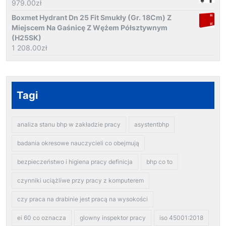
979.00
zł
Boxmet Hydrant Dn 25 Fit Smukły (Gr. 18Cm) Z
Miejscem Na Gaśnicę Z Wężem Półsztywnym
(H25SK)
1 208.00
zł
Tagi
analiza stanu bhp w zakładzie pracy
asystentbhp
badania okresowe nauczycieli co obejmują
bezpieczeństwo i higiena pracy definicja
bhp co to
czynniki uciążliwe przy pracy z komputerem
czy praca na drabinie jest pracą na wysokości
ei 60 co oznacza
glowny inspektor pracy
iso 45001:2018