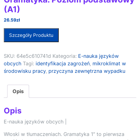
(A1)
26.59
zł
Szczegóły Produktu
SKU:
64e5c610741d
Kategoria:
E-nauka języków
obcych
Tagi:
identyfikacja zagrożeń
,
mikroklimat w
środowisku pracy
,
przyczyna zewnętrzna wypadku
Opis
Opis
E-nauka języków obcych |
Włoski w tłumaczeniach. Gramatyka 1″ to pierwsza