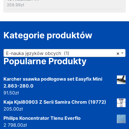
359.99
zł
Kategorie produktów
E-nauka języków obcych (1)
×
Popularne Produkty
Karcher ssawka podłogowa set Easyfix Mini
2.863-280.0
91.50
zł
Kaja Kjsl80903 Z Serii Samira Chrom (19772)
205.00
zł
Philips Koncentrator Tlenu Everflo
2 798.00
zł