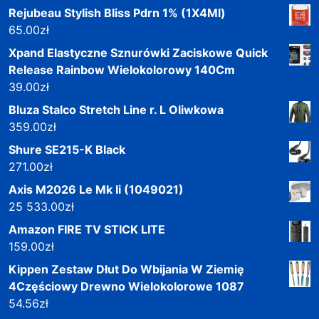
Rejubeau Stylish Bliss Pdrn 1% (1X4Ml)
65.00
zł
Xpand Elastyczne Sznurówki Zaciskowe Quick
Release Rainbow Wielokolorowy 140Cm
39.00
zł
Bluza Stalco Stretch Line r. L Oliwkowa
359.00
zł
Shure SE215-K Black
271.00
zł
Axis M2026 Le Mk Ii (1049021)
25 533.00
zł
Amazon FIRE TV STICK LITE
159.00
zł
Kippen Zestaw Dłut Do Wbijania W Ziemię
4Częściowy Drewno Wielokolorowe 1087
54.56
zł