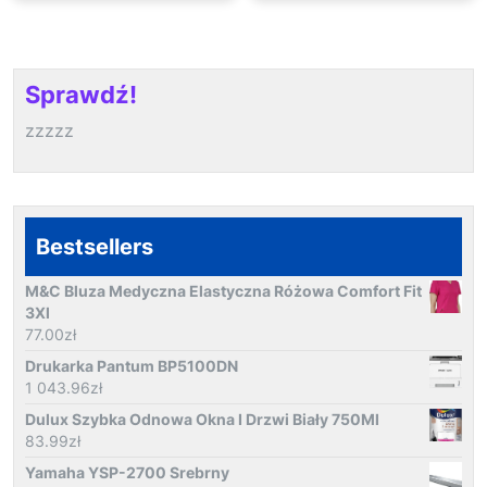
Sprawdź!
zzzzz
Bestsellers
M&C Bluza Medyczna Elastyczna Różowa Comfort Fit
3Xl
77.00
zł
Drukarka Pantum BP5100DN
1 043.96
zł
Dulux Szybka Odnowa Okna I Drzwi Biały 750Ml
83.99
zł
Yamaha YSP-2700 Srebrny