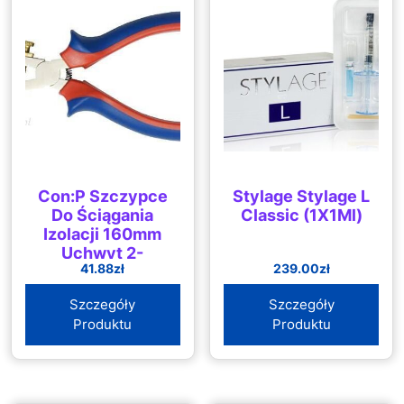
Con:P Szczypce
Stylage Stylage L
Do Ściągania
Classic (1X1Ml)
Izolacji 160mm
Uchwyt 2-
41.88
zł
239.00
zł
Komponentowy
CPT178160
Szczegóły
Szczegóły
Produktu
Produktu