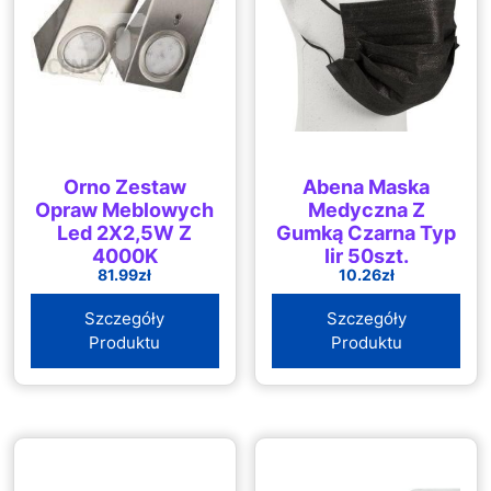
Orno Zestaw
Abena Maska
Opraw Meblowych
Medyczna Z
Led 2X2,5W Z
Gumką Czarna Typ
4000K
Iir 50szt.
81.99
zł
10.26
zł
Bezdotykowym
Wyłącznikiem
Szczegóły
Szczegóły
Orae13118
Produktu
Produktu