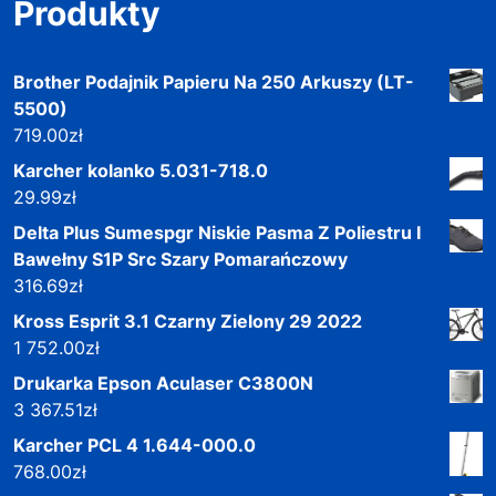
Produkty
Brother Podajnik Papieru Na 250 Arkuszy (LT-
5500)
719.00
zł
Karcher kolanko 5.031-718.0
29.99
zł
Delta Plus Sumespgr Niskie Pasma Z Poliestru I
Bawełny S1P Src Szary Pomarańczowy
316.69
zł
Kross Esprit 3.1 Czarny Zielony 29 2022
1 752.00
zł
Drukarka Epson Aculaser C3800N
3 367.51
zł
Karcher PCL 4 1.644-000.0
768.00
zł