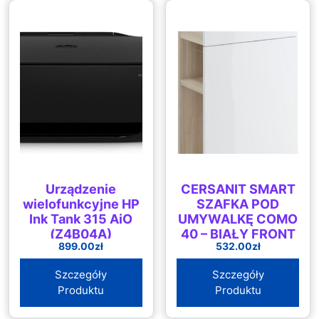
Urządzenie
CERSANIT SMART
wielofunkcyjne HP
SZAFKA POD
Ink Tank 315 AiO
UMYWALKĘ COMO
(Z4B04A)
40 – BIAŁY FRONT
899.00
zł
532.00
zł
– S568-022
Szczegóły
Szczegóły
Produktu
Produktu