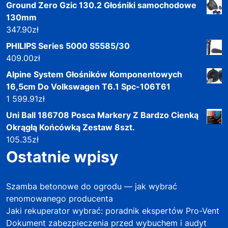
Ground Zero Gzic 130.2 Głośniki samochodowe
130mm
347.90
zł
PHILIPS Series 5000 S5585/30
409.00
zł
Alpine System Głośników Komponentowych
16,5cm Do Volkswagen T6.1 Spc-106T61
1 599.91
zł
Uni Ball 186708 Posca Markery Z Bardzo Cienką
Okrągłą Końcówką Zestaw 8szt.
105.35
zł
Ostatnie wpisy
Szamba betonowe do ogrodu — jak wybrać
renomowanego producenta
Jaki rekuperator wybrać: poradnik ekspertów Pro-Vent
Dokument zabezpieczenia przed wybuchem i audyt