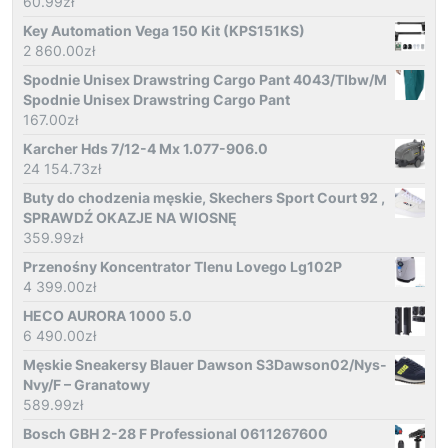
60.99
zł
Key Automation Vega 150 Kit (KPS151KS)
2 860.00
zł
Spodnie Unisex Drawstring Cargo Pant 4043/Tlbw/M
Spodnie Unisex Drawstring Cargo Pant
167.00
zł
Karcher Hds 7/12-4 Mx 1.077-906.0
24 154.73
zł
Buty do chodzenia męskie, Skechers Sport Court 92 ,
SPRAWDŹ OKAZJE NA WIOSNĘ
359.99
zł
Przenośny Koncentrator Tlenu Lovego Lg102P
4 399.00
zł
HECO AURORA 1000 5.0
6 490.00
zł
Męskie Sneakersy Blauer Dawson S3Dawson02/Nys-
Nvy/F – Granatowy
589.99
zł
Bosch GBH 2-28 F Professional 0611267600