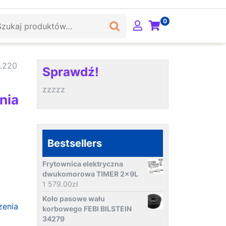
ukaj:
0
d.220
Sprawdź!
zzzzz
nia
Bestsellers
Frytownica elektryczna
dwukomorowa TIMER 2x9L
1 579.00
zł
Koło pasowe wału
zenia
korbowego FEBI BILSTEIN
34279