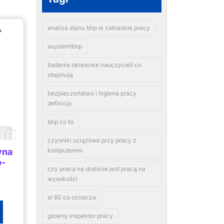
analiza stanu bhp w zakładzie pracy
asystentbhp
badania okresowe nauczycieli co
obejmują
bezpieczeństwo i higiena pracy
definicja
bhp co to
czynniki uciążliwe przy pracy z
yna
komputerem
o-
czy praca na drabinie jest pracą na
wysokości
ei 60 co oznacza
glowny inspektor pracy