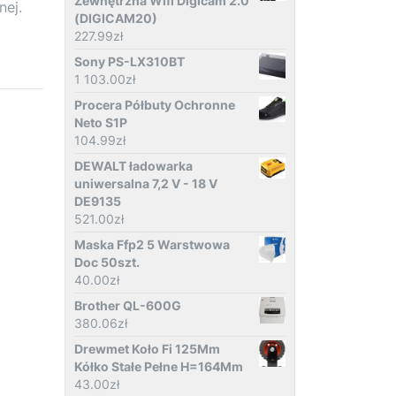
Zewnętrzna Wifi Digicam 2.0
nej.
(DIGICAM20)
227.99
zł
Sony PS-LX310BT
1 103.00
zł
Procera Półbuty Ochronne
Neto S1P
104.99
zł
DEWALT ładowarka
uniwersalna 7,2 V - 18 V
DE9135
521.00
zł
Maska Ffp2 5 Warstwowa
Doc 50szt.
40.00
zł
Brother QL-600G
380.06
zł
Drewmet Koło Fi 125Mm
Kółko Stałe Pełne H=164Mm
43.00
zł