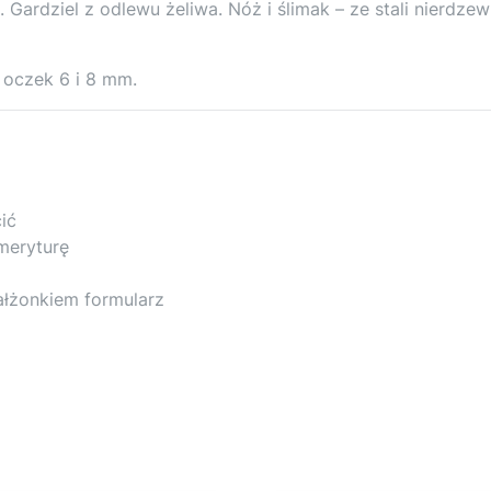
ardziel z odlewu żeliwa. Nóż i ślimak – ze stali nierdzew
y oczek 6 i 8 mm.
ić
meryturę
ałżonkiem formularz