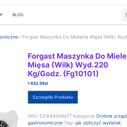
Sz
EP
BLOG
nomiczne
/ Forgast Maszynka Do Mielenia Mięsa (Wilk) Wy
Forgast Maszynka Do Miele
Mięsa (Wilk) Wyd.220
Kg/Godz. (Fg10101)
1 632.59
zł
Szczegóły Produktu
SKU:
531b845b8e77
Kategoria:
Drobne urząd
gastronomiczne
Tagi:
jak obliczyć wydatek