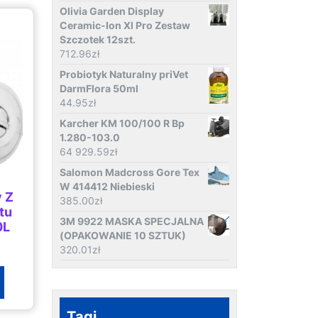
Olivia Garden Display
Ceramic-Ion Xl Pro Zestaw
Szczotek 12szt.
712.96
zł
Probiotyk Naturalny priVet
DarmFlora 50ml
44.95
zł
Karcher KM 100/100 R Bp
1.280-103.0
64 929.59
zł
Salomon Madcross Gore Tex
W 414412 Niebieski
 Z
385.00
zł
tu
3M 9922 MASKA SPECJALNA
0L
(OPAKOWANIE 10 SZTUK)
320.01
zł
Tagi