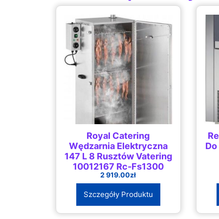
Royal Catering
Re
Wędzarnia Elektryczna
Do
147 L 8 Rusztów Vatering
10012167 Rc-Fs1300
2 919.00
zł
Szczegóły Produktu