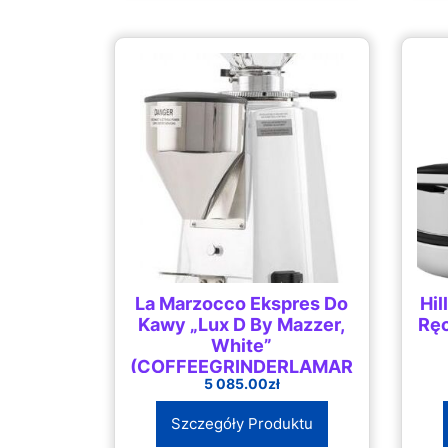
La Marzocco Ekspres Do
Hil
Kawy „Lux D By Mazzer,
Ręc
White”
(COFFEEGRINDERLAMARZOCCOLU
5 085.00
zł
Szczegóły Produktu