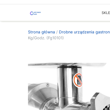
Skip
to
SKL
content
Strona główna
/
Drobne urządzenia gastro
Kg/Godz. (Fg10101)