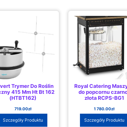
lvert Trymer Do Roślin
Royal Catering Masz
zny 415 Mm Ht Bt 162
do popcornu czarn
(HTBT162)
złota RCPS-BG1
XDBYMAZZERWHITE)
719.00
zł
1 780.00
zł
Szczegóły Produktu
Szczegóły Produktu