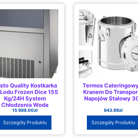
sto Quality Kostkarka
Termos Cateringowy
 Lodu Frozen Dice 155
Kranem Do Transpor
Kg/24H System
Napojów Stalowy 3
Chłodzenia Wodą
15 989.00
zł
943.99
zł
(SL350W)
Szczegóły Produktu
Szczegóły Produktu