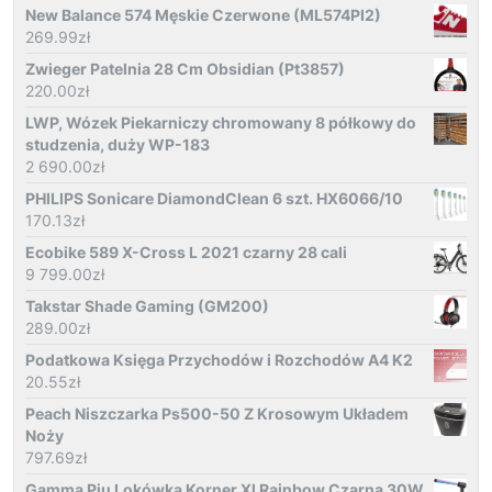
New Balance 574 Męskie Czerwone (ML574PI2)
269.99
zł
Zwieger Patelnia 28 Cm Obsidian (Pt3857)
220.00
zł
LWP, Wózek Piekarniczy chromowany 8 półkowy do
studzenia, duży WP-183
2 690.00
zł
PHILIPS Sonicare DiamondClean 6 szt. HX6066/10
170.13
zł
Ecobike 589 X-Cross L 2021 czarny 28 cali
9 799.00
zł
Takstar Shade Gaming (GM200)
289.00
zł
Podatkowa Księga Przychodów i Rozchodów A4 K2
20.55
zł
Peach Niszczarka Ps500-50 Z Krosowym Układem
Noży
797.69
zł
Gamma Piu Lokówka Korner Xl Rainbow Czarna 30W