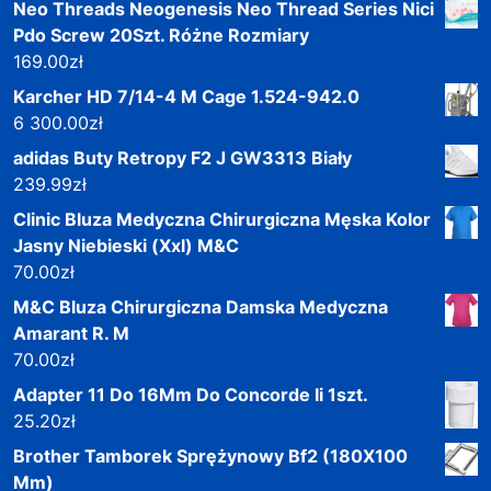
Neo Threads Neogenesis Neo Thread Series Nici
Pdo Screw 20Szt. Różne Rozmiary
169.00
zł
Karcher HD 7/14-4 M Cage 1.524-942.0
6 300.00
zł
adidas Buty Retropy F2 J GW3313 Biały
239.99
zł
Clinic Bluza Medyczna Chirurgiczna Męska Kolor
Jasny Niebieski (Xxl) M&C
70.00
zł
M&C Bluza Chirurgiczna Damska Medyczna
Amarant R. M
70.00
zł
Adapter 11 Do 16Mm Do Concorde Ii 1szt.
25.20
zł
Brother Tamborek Sprężynowy Bf2 (180X100
Mm)