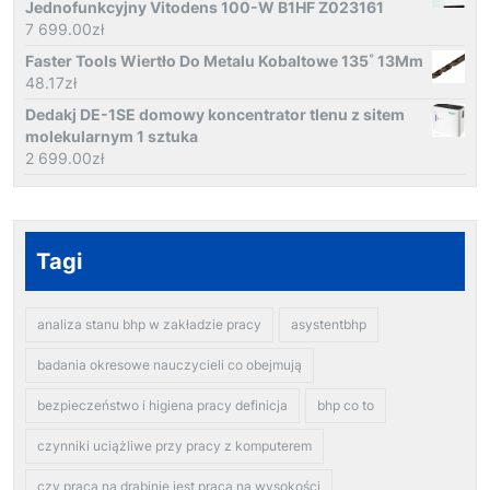
Jednofunkcyjny Vitodens 100-W B1HF Z023161
7 699.00
zł
Faster Tools Wiertło Do Metalu Kobaltowe 135˚ 13Mm
48.17
zł
Dedakj DE-1SE domowy koncentrator tlenu z sitem
molekularnym 1 sztuka
2 699.00
zł
Tagi
analiza stanu bhp w zakładzie pracy
asystentbhp
badania okresowe nauczycieli co obejmują
bezpieczeństwo i higiena pracy definicja
bhp co to
czynniki uciążliwe przy pracy z komputerem
czy praca na drabinie jest pracą na wysokości