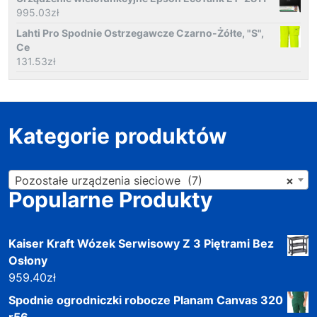
995.03
zł
Lahti Pro Spodnie Ostrzegawcze Czarno-Żółte, "S",
Ce
131.53
zł
Kategorie produktów
Pozostałe urządzenia sieciowe (7)
×
Popularne Produkty
Kaiser Kraft Wózek Serwisowy Z 3 Piętrami Bez
Osłony
959.40
zł
Spodnie ogrodniczki robocze Planam Canvas 320
r56