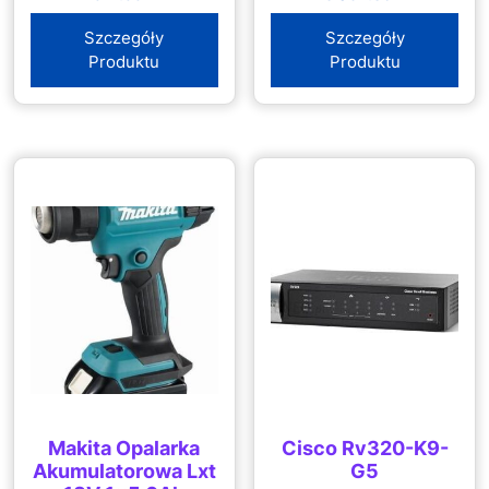
(CCR10097G1C1S+)
Szczegóły
Szczegóły
Produktu
Produktu
Makita Opalarka
Cisco Rv320-K9-
Akumulatorowa Lxt
G5