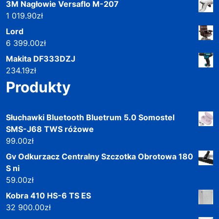
3M Nagłowie Versaflo M-207
1 019.90
zł
Lord
6 399.00
zł
Makita DF333DZJ
234.19
zł
Produkty
Słuchawki Bluetooth Bluetrum 5.0 Somostel
SMS-J68 TWS różowe
99.00
zł
Gv Odkurzacz Centralny Szczotka Obrotowa 180
S ni
59.00
zł
Kobra 410 HS-6 TS ES
32 900.00
zł