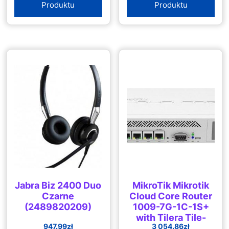
Produktu
Produktu
Jabra Biz 2400 Duo
MikroTik Mikrotik
Czarne
Cloud Core Router
(2489820209)
1009-7G-1C-1S+
with Tilera Tile-
947.99
zł
3 054.86
zł
Gx9 CPU