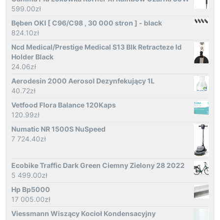
599.00
zł
Bęben OKI [ C96/C98 , 30 000 stron ] - black
824.10
zł
Ncd Medical/Prestige Medical S13 Blk Retracteze Id
Holder Black
24.06
zł
Aerodesin 2000 Aerosol Dezynfekujący 1L
40.72
zł
Vetfood Flora Balance 120Kaps
120.99
zł
Numatic NR 1500S NuSpeed
7 724.40
zł
Ecobike Traffic Dark Green Ciemny Zielony 28 2022
5 499.00
zł
Hp Bp5000
17 005.00
zł
Viessmann Wiszący Kocioł Kondensacyjny