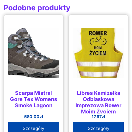
Podobne produkty
Scarpa Mistral
Libres Kamizelka
Gore Tex Womens
Odblaskowa
Smoke Lagoon
Imprezowa Rower
Moim Życiem
580.00
zł
17.97
zł
Szczegóły
Szczegóły