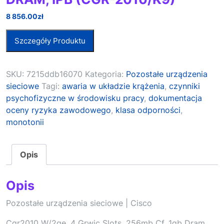
8 856.00
zł
Szczegóły Produktu
SKU:
7215ddb16070
Kategoria:
Pozostałe urządzenia
sieciowe
Tagi:
awaria w układzie krążenia
,
czynniki
psychofizyczne w środowisku pracy
,
dokumentacja
oceny ryzyka zawodowego
,
klasa odporności
,
monotonii
Opis
Opis
Pozostałe urządzenia sieciowe | Cisco
Cgr2010 W/2ge, 4 Grwic Slots, 256mb Cf, 1gb Dram,