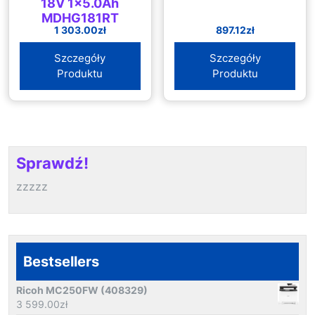
18V 1×5.0Ah
MDHG181RT
1 303.00
zł
897.12
zł
Szczegóły
Szczegóły
Produktu
Produktu
Sprawdź!
zzzzz
Bestsellers
Ricoh MC250FW (408329)
3 599.00
zł