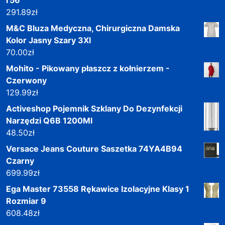
291.89
zł
M&C Bluza Medyczna, Chirurgiczna Damska
Kolor Jasny Szary 3Xl
70.00
zł
Mohito - Pikowany płaszcz z kołnierzem -
Czerwony
129.99
zł
Activeshop Pojemnik Szklany Do Dezynfekcji
Narzędzi Q6B 1200Ml
48.50
zł
Versace Jeans Couture Saszetka 74YA4B94
Czarny
699.99
zł
Ega Master 73558 Rękawice Izolacyjne Klasy 1
Rozmiar 9
608.48
zł