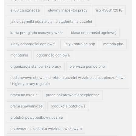
ei 60 co oznacza
glowny inspektor pracy
iso 45001:2018
jakie czynniki oddziałują na studenta na uczelni
karta przeglądu maszyny wzór
klasa odporności ogniowej
klasy odporności ogniowej
listy kontrolne bhp
metoda pha
monotonia
odpornośc ogniowa
organizacja stanowiska pracy
pierwsza pomoc bhp
podstawowe obowiązki rektora uczelni w zakresie bezpieczeństwa
i higieny pracy reguluje
praca na mrozie
prace pożarowo niebezpieczne
prace spawalnicze
produkcja potokowa
protokół powypadkowy ucznia
przewożenie ładunku wózkiem widłowym