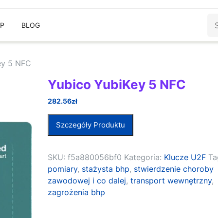
Sz
EP
BLOG
ey 5 NFC
Yubico YubiKey 5 NFC
282.56
zł
Szczegóły Produktu
SKU:
f5a880056bf0
Kategoria:
Klucze U2F
Ta
pomiary
,
stażysta bhp
,
stwierdzenie choroby
zawodowej i co dalej
,
transport wewnętrzny
,
zagrożenia bhp