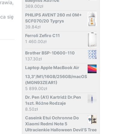
BaByliss AS510E
rawia,
369.00
zł
PHILIPS AVENT 260 ml 0M+
ca się
SCF070/20 Tygrys
39.84
zł
Ferroli Zefiro C11
1 460.00
zł
Brother BSP-1D600-110
137.30
zł
Laptop Apple MacBook Air
13,3"/M1/16GB/256GB/macOS
(MGN93ZEAR1)
5 899.00
zł
Dr. Pen (A1) Kartridż Dr.Pen
1szt. Różne Rodzaje
8.50
zł
Caseink Etui Ochronne Do
Xiaomi Redmi Note 5
Ultracienkie Halloween Devil'S Tree