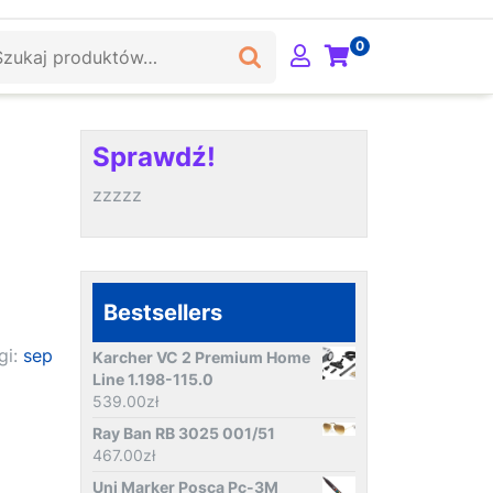
ukaj:
0
Sprawdź!
zzzzz
Bestsellers
gi:
sep
Karcher VC 2 Premium Home
Line 1.198-115.0
539.00
zł
Ray Ban RB 3025 001/51
467.00
zł
Uni Marker Posca Pc-3M