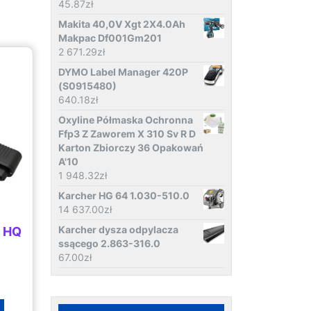
45.87
zł
Makita 40,0V Xgt 2X4.0Ah
Makpac Df001Gm201
2 671.29
zł
DYMO Label Manager 420P
(S0915480)
640.18
zł
Oxyline Półmaska Ochronna
Ffp3 Z Zaworem X 310 Sv R D
Karton Zbiorczy 36 Opakowań
A'10
1 948.32
zł
Karcher HG 64 1.030-510.0
14 637.00
zł
Karcher dysza odpylacza
h HQ
ssącego 2.863-316.0
67.00
zł