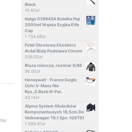
Black
10.60
zł
Nalge 028943A Butelka Fep
2000ml Wąska Szyjka Etfe
Cap
1 734.06
zł
Fotel Obrotowy Ekoskóra
Ardal Biały Podstawa Chrom
339.00
zł
Bluza robocza, rozmiar S/48
96.00
zł
Honeywell - France Gogle
Ochr.V-Maxx Nie
Rys.,S.Bezb.N-Par.
43.14
zł
Alpine System Głośników
Komponentowych 16,5cm Do
Volkswagen T6.1 Spc-106T61
emu
1 599.91
zł