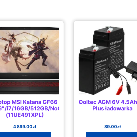
ptop MSI Katana GF66
Qoltec AGM 6V 4.5A
6″/i7/16GB/512GB/NoOS
Plus ładowarka
(11UE491XPL)
4 899.00
zł
89.00
zł