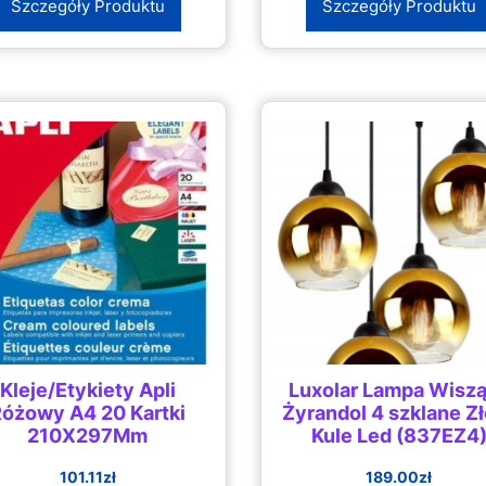
Szczegóły Produktu
Szczegóły Produktu
Kleje/Etykiety Apli
Luxolar Lampa Wisz
óżowy A4 20 Kartki
Żyrandol 4 szklane Z
210X297Mm
Kule Led (837EZ4
101.11
zł
189.00
zł