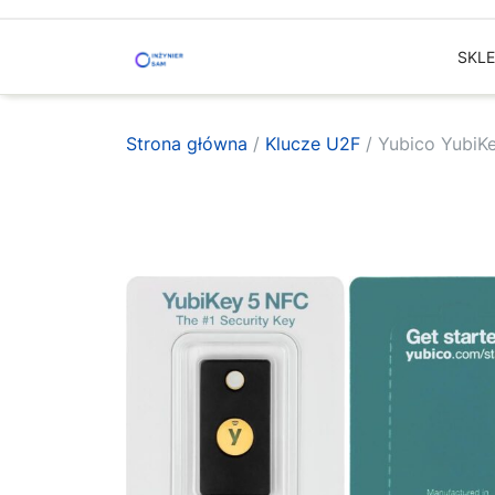
Skip
to
SKL
content
Strona główna
/
Klucze U2F
/ Yubico YubiK