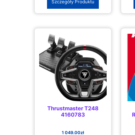
Szczegóły Produktu
Thrustmaster T248
4160783
R
1 049.00
zł