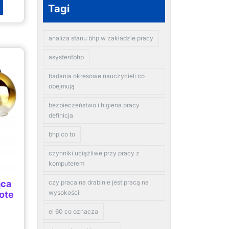
Tagi
analiza stanu bhp w zakładzie pracy
asystentbhp
badania okresowe nauczycieli co
obejmują
bezpieczeństwo i higiena pracy
definicja
bhp co to
czynniki uciążliwe przy pracy z
komputerem
ąca
czy praca na drabinie jest pracą na
wysokości
łote
)
ei 60 co oznacza