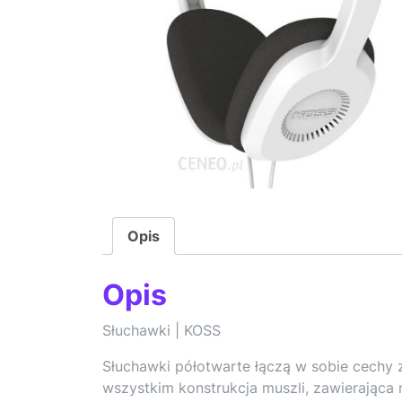
Opis
Opis
Słuchawki | KOSS
Słuchawki półotwarte łączą w sobie cechy 
wszystkim konstrukcja muszli, zawierająca