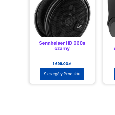
Sennheiser HD 660s
czarny
1 699.00
zł
Szczegóły Produktu