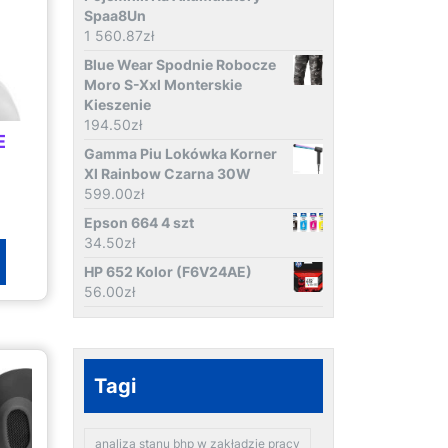
Spaa8Un
1 560.87
zł
Blue Wear Spodnie Robocze
Moro S-Xxl Monterskie
Kieszenie
194.50
zł
E
Gamma Piu Lokówka Korner
Xl Rainbow Czarna 30W
599.00
zł
Epson 664 4 szt
34.50
zł
HP 652 Kolor (F6V24AE)
56.00
zł
Tagi
analiza stanu bhp w zakładzie pracy