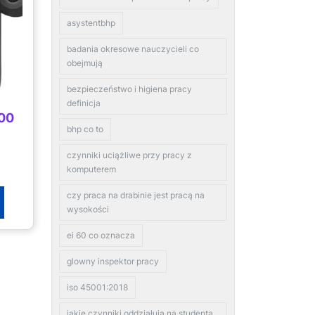
asystentbhp
badania okresowe nauczycieli co
obejmują
bezpieczeństwo i higiena pracy
definicja
300
bhp co to
czynniki uciążliwe przy pracy z
komputerem
czy praca na drabinie jest pracą na
wysokości
ei 60 co oznacza
glowny inspektor pracy
iso 45001:2018
jakie czynniki oddziałują na studenta