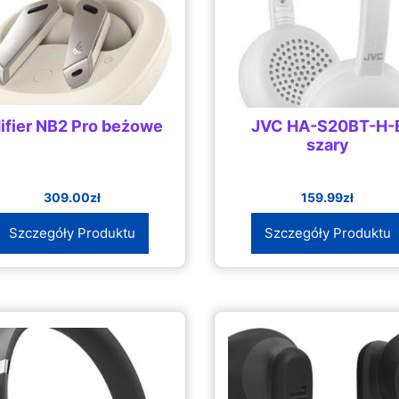
ifier NB2 Pro beżowe
JVC HA-S20BT-H-
szary
309.00
zł
159.99
zł
Szczegóły Produktu
Szczegóły Produktu