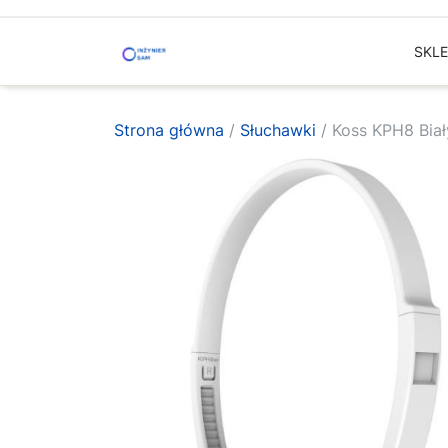
Skip
to
SKL
content
Strona główna
/
Słuchawki
/ Koss KPH8 Biał