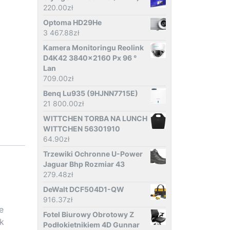
220.00
zł
Optoma HD29He
3 467.88
zł
Kamera Monitoringu Reolink
D4K42 3840x2160 Px 96 °
Lan
709.00
zł
Benq Lu935 (9HJNN7715E)
21 800.00
zł
WITTCHEN TORBA NA LUNCH
WITTCHEN 56301910
64.90
zł
Trzewiki Ochronne U-Power
Jaguar Bhp Rozmiar 43
279.48
zł
DeWalt DCF504D1-QW
916.37
zł
e
Fotel Biurowy Obrotowy Z
k
Podłokietnikiem 4D Gunnar