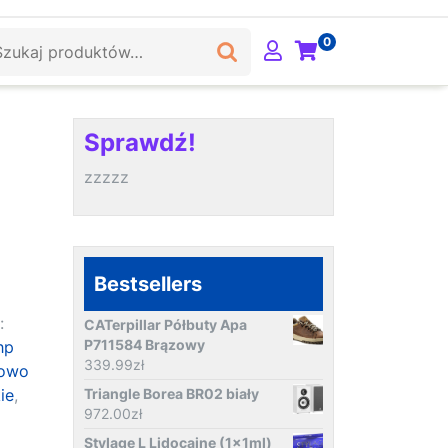
ukaj:
0
Sprawdź!
zzzzz
Bestsellers
:
CATerpillar Półbuty Apa
P711584 Brązowy
hp
339.99
zł
rowo
ie
,
Triangle Borea BR02 biały
972.00
zł
Stylage L Lidocaine (1x1ml)