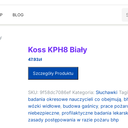
Sz
EP
BLOG
y
Koss KPH8 Biały
47.93
zł
Szczegóły Produktu
SKU:
9f58dc7086ef
Kategoria:
Słuchawki
Tagi
badania okresowe nauczycieli co obejmują
,
b
wózki widłowe
,
budowa gaśnicy
,
prace poża
niebezpieczne
,
profilaktyczne badania lekarsk
zasady postępowania w razie pożaru bhp