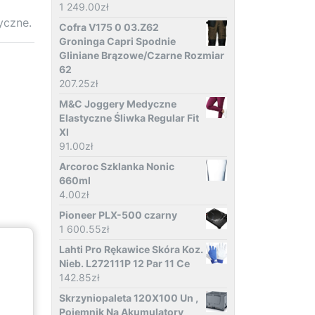
1 249.00
zł
yczne.
Cofra V175 0 03.Z62
Groninga Capri Spodnie
Gliniane Brązowe/Czarne Rozmiar
62
207.25
zł
M&C Joggery Medyczne
Elastyczne Śliwka Regular Fit
Xl
91.00
zł
Arcoroc Szklanka Nonic
660ml
4.00
zł
Pioneer PLX-500 czarny
1 600.55
zł
Lahti Pro Rękawice Skóra Koz.
Nieb. L272111P 12 Par 11 Ce
142.85
zł
Skrzyniopaleta 120X100 Un ,
Pojemnik Na Akumulatory