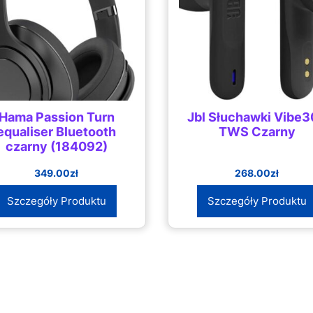
Hama Passion Turn
Jbl Słuchawki Vibe
equaliser Bluetooth
TWS Czarny
czarny (184092)
349.00
zł
268.00
zł
Szczegóły Produktu
Szczegóły Produktu