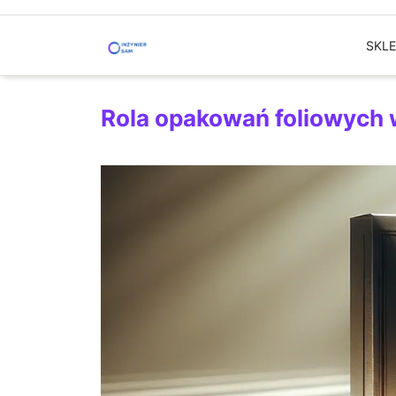
Skip
to
SKL
content
Rola opakowań foliowych 