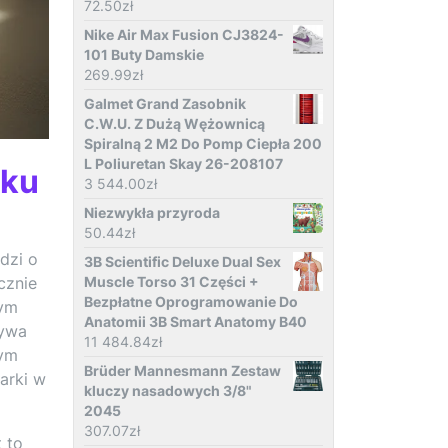
72.50
zł
Nike Air Max Fusion CJ3824-
101 Buty Damskie
269.99
zł
Galmet Grand Zasobnik
C.W.U. Z Dużą Wężownicą
Spiralną 2 M2 Do Pomp Ciepła 200
L Poliuretan Skay 26-208107
nku
3 544.00
zł
Niezwykła przyroda
50.44
zł
dzi o
3B Scientific Deluxe Dual Sex
cznie
Muscle Torso 31 Części +
Bezpłatne Oprogramowanie Do
nym
Anatomii 3B Smart Anatomy B40
ływa
11 484.84
zł
nym
Brüder Mannesmann Zestaw
arki w
kluczy nasadowych 3/8"
2045
307.07
zł
 to