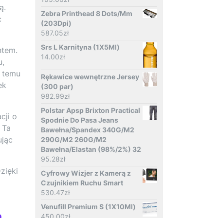
ą.
Zebra Printhead 8 Dots/Mm
c
(203Dpi)
587.05
zł
Srs L Karnityna (1X5Ml)
ntem.
14.00
zł
u,
 temu
Rękawice wewnętrzne Jersey
ek
(300 par)
982.99
zł
Polstar Apsp Brixton Practical
cji o
Spodnie Do Pasa Jeans
 Ta
Bawełna/Spandex 340G/M2
ując
290G/M2 260G/M2
Bawełna/Elastan (98%/2%) 32
95.28
zł
zięki
Cyfrowy Wizjer z Kamerą z
Czujnikiem Ruchu Smart
530.47
zł
Venufill Premium S (1X10Ml)
a
450.00
zł