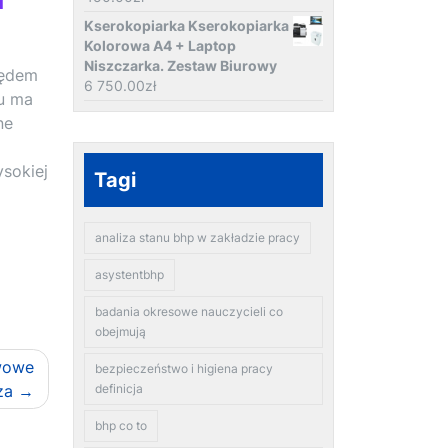
Kserokopiarka Kserokopiarka
Kolorowa A4 + Laptop
Niszczarka. Zestaw Biurowy
lędem
6 750.00
zł
tu ma
ne
sokiej
Tagi
analiza stanu bhp w zakładzie pracy
asystentbhp
badania okresowe nauczycieli co
obejmują
awowe
bezpieczeństwo i higiena pracy
za
definicja
bhp co to