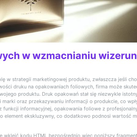
wych w wzmacnianiu wizeru
ę w strategii marketingowej produktu, zwłaszcza jeśli cho
wości druku na opakowaniach foliowych, firma może skute
swojego produktu. Druk opakowań stał się niezwykle istot
marki oraz przekazywaniu informacji o produkcie, co wp
funkcji informacyjnej, opakowania foliowe z profesjonal
ko element ekskluzywny, co dodatkowo podnosi wartość m
gę wkleić kodu HTML bezpośrednio więc poniższy fragment