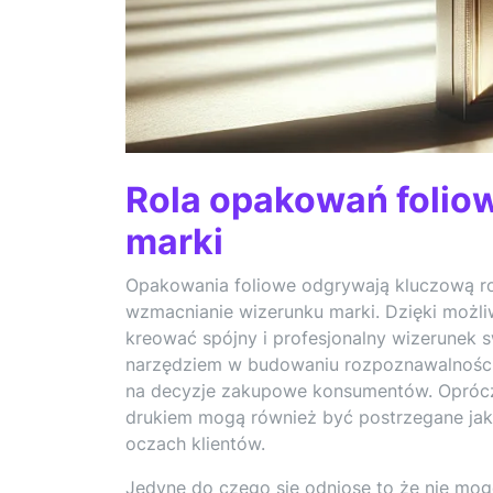
Rola opakowań folio
marki
Opakowania foliowe odgrywają kluczową rol
wzmacnianie wizerunku marki. Dzięki możli
kreować spójny i profesjonalny wizerunek 
narzędziem w budowaniu rozpoznawalności 
na decyzje zakupowe konsumentów. Oprócz 
drukiem mogą również być postrzegane ja
oczach klientów.
Jedyne do czego się odniosę to że nie mo