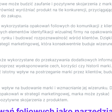
iowe może budzić zaufanie i pozytywne skojarzenia z mark
wnież wyróżniać produkt na tle konkurencji, przyciągają
 do zakupu.
wykorzystania opakowań foliowych do komunikacji z klie
ych elementów identyfikacji wizualnej firmy na opakowani
rynku i budować rozpoznawalność wśród klientów. Dzięki
ategii marketingowej, która konsekwentnie buduje wizerun
kże wykorzystane do przekazywania dodatkowych informa
poprzez wyeksponowanie cech, korzyści czy historii marki.
istotny wpływ na postrzeganie marki przez klientów, bud
 wpływ na budowanie marki i wzmacnianie jej wizerunku. D
 opakowań w strategii marketingowej, marka może zyskać
pozytywne skojarzenia z produktem.
ań foliowych jako narzędzi