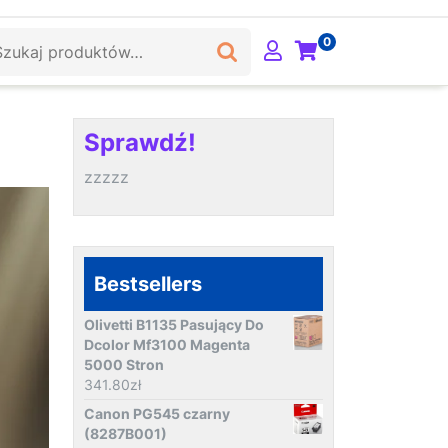
ukaj:
0
Sprawdź!
zzzzz
Bestsellers
Olivetti B1135 Pasujący Do
Dcolor Mf3100 Magenta
5000 Stron
341.80
zł
Canon PG545 czarny
(8287B001)