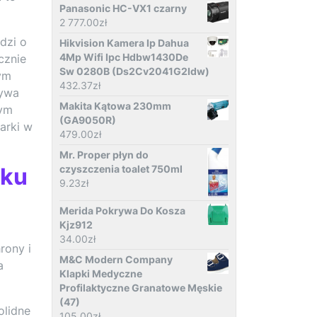
Panasonic HC-VX1 czarny
2 777.00
zł
dzi o
Hikvision Kamera Ip Dahua
4Mp Wifi Ipc Hdbw1430De
cznie
Sw 0280B (Ds2Cv2041G2Idw)
nym
432.37
zł
ływa
Makita Kątowa 230mm
nym
(GA9050R)
arki w
479.00
zł
Mr. Proper płyn do
nku
czyszczenia toalet 750ml
9.23
zł
Merida Pokrywa Do Kosza
Kjz912
34.00
zł
rony i
M&C Modern Company
a
Klapki Medyczne
Profilaktyczne Granatowe Męskie
(47)
olidne
105.00
zł