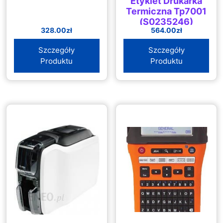
Etykiet Drukarka
Termiczna Tp7001
(S0235246)
328.00
zł
564.00
zł
Szczegóły
Szczegóły
Produktu
Produktu