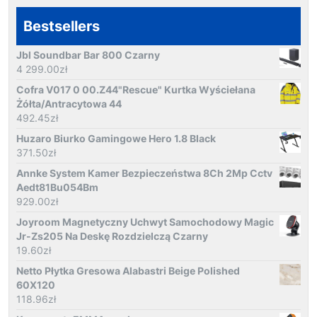
Bestsellers
Jbl Soundbar Bar 800 Czarny
4 299.00
zł
Cofra V017 0 00.Z44"Rescue" Kurtka Wyściełana
Żółta/Antracytowa 44
492.45
zł
Huzaro Biurko Gamingowe Hero 1.8 Black
371.50
zł
Annke System Kamer Bezpieczeństwa 8Ch 2Mp Cctv
Aedt81Bu054Bm
929.00
zł
Joyroom Magnetyczny Uchwyt Samochodowy Magic
Jr-Zs205 Na Deskę Rozdzielczą Czarny
19.60
zł
Netto Płytka Gresowa Alabastri Beige Polished
60X120
118.96
zł