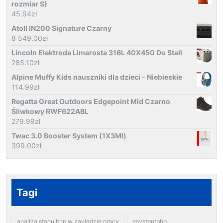
rozmiar S)
45.94
zł
Atoll IN200 Signature Czarny
8 549.00
zł
Lincoln Elektroda Limarosta 316L 40X450 Do Stali
285.10
zł
Alpine Muffy Kids nauszniki dla dzieci - Niebieskie
114.99
zł
Regatta Great Outdoors Edgepoint Mid Czarno
Śliwkowy RWF622ABL
279.99
zł
Twac 3.0 Booster System (1X3Ml)
399.00
zł
Tagi
analiza stanu bhp w zakładzie pracy
asystentbhp