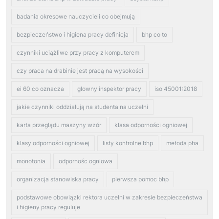
badania okresowe nauczycieli co obejmują
bezpieczeństwo i higiena pracy definicja
bhp co to
czynniki uciążliwe przy pracy z komputerem
czy praca na drabinie jest pracą na wysokości
ei 60 co oznacza
glowny inspektor pracy
iso 45001:2018
jakie czynniki oddziałują na studenta na uczelni
karta przeglądu maszyny wzór
klasa odporności ogniowej
klasy odporności ogniowej
listy kontrolne bhp
metoda pha
monotonia
odpornośc ogniowa
organizacja stanowiska pracy
pierwsza pomoc bhp
podstawowe obowiązki rektora uczelni w zakresie bezpieczeństwa
i higieny pracy reguluje