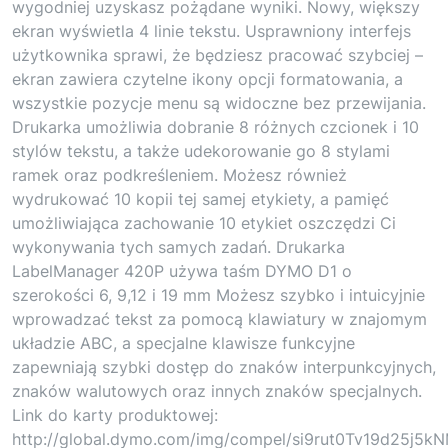
wygodniej uzyskasz pożądane wyniki. Nowy, większy
ekran wyświetla 4 linie tekstu. Usprawniony interfejs
użytkownika sprawi, że będziesz pracować szybciej –
ekran zawiera czytelne ikony opcji formatowania, a
wszystkie pozycje menu są widoczne bez przewijania.
Drukarka umożliwia dobranie 8 różnych czcionek i 10
stylów tekstu, a także udekorowanie go 8 stylami
ramek oraz podkreśleniem. Możesz również
wydrukować 10 kopii tej samej etykiety, a pamięć
umożliwiająca zachowanie 10 etykiet oszczędzi Ci
wykonywania tych samych zadań. Drukarka
LabelManager 420P używa taśm DYMO D1 o
szerokości 6, 9,12 i 19 mm Możesz szybko i intuicyjnie
wprowadzać tekst za pomocą klawiatury w znajomym
układzie ABC, a specjalne klawisze funkcyjne
zapewniają szybki dostęp do znaków interpunkcyjnych,
znaków walutowych oraz innych znaków specjalnych.
Link do karty produktowej:
http://global.dymo.com/img/compel/si9rut0Tv19d25j5k