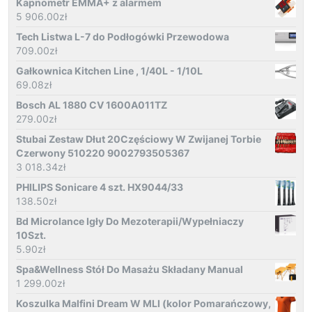
Kapnometr EMMA+ z alarmem
5 906.00
zł
Tech Listwa L-7 do Podłogówki Przewodowa
709.00
zł
Gałkownica Kitchen Line , 1/40L - 1/10L
69.08
zł
Bosch AL 1880 CV 1600A011TZ
279.00
zł
Stubai Zestaw Dłut 20Częściowy W Zwijanej Torbie
Czerwony 510220 9002793505367
3 018.34
zł
PHILIPS Sonicare 4 szt. HX9044/33
138.50
zł
Bd Microlance Igły Do Mezoterapii/Wypełniaczy
10Szt.
5.90
zł
Spa&Wellness Stół Do Masażu Składany Manual
1 299.00
zł
Koszulka Malfini Dream W MLI (kolor Pomarańczowy,