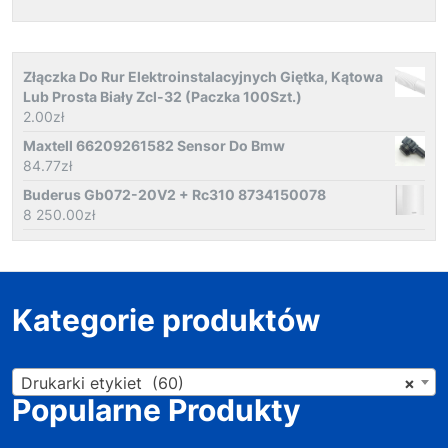
Złączka Do Rur Elektroinstalacyjnych Giętka, Kątowa
Lub Prosta Biały Zcl-32 (Paczka 100Szt.)
2.00
zł
Maxtell 66209261582 Sensor Do Bmw
84.77
zł
Buderus Gb072-20V2 + Rc310 8734150078
8 250.00
zł
Kategorie produktów
Drukarki etykiet (60)
×
Popularne Produkty