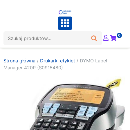
Skip
to
content
Szukaj:
0
Strona główna
/
Drukarki etykiet
/ DYMO Label
Manager 420P (S0915480)