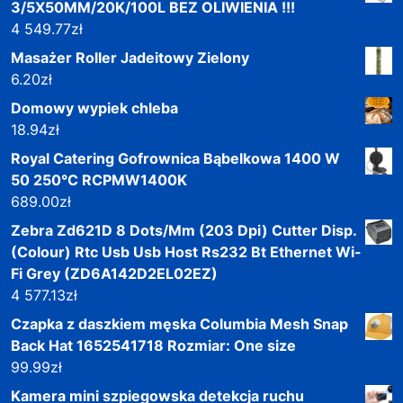
3/5X50MM/20K/100L BEZ OLIWIENIA !!!
4 549.77
zł
Masażer Roller Jadeitowy Zielony
6.20
zł
Domowy wypiek chleba
18.94
zł
Royal Catering Gofrownica Bąbelkowa 1400 W
50 250°C RCPMW1400K
689.00
zł
Zebra Zd621D 8 Dots/Mm (203 Dpi) Cutter Disp.
(Colour) Rtc Usb Usb Host Rs232 Bt Ethernet Wi-
Fi Grey (ZD6A142D2EL02EZ)
4 577.13
zł
Czapka z daszkiem męska Columbia Mesh Snap
Back Hat 1652541718 Rozmiar: One size
99.99
zł
Kamera mini szpiegowska detekcja ruchu