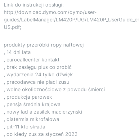
Link do instrukcji obsługi:
http://download.dymo.com/dymo/user-
guides/LabelManager/LM420P/UG/LM420P_UserGuide_e
US.pdf;
produkty przeróbki ropy naftowej
, 14 dni lata
, eurocallcenter kontakt
, brak zasięgu plus co zrobić
, wydarzenia 24 tylko dźwięk
, pracodawca nie płaci zusu
, wolne okolicznościowe z powodu śmierci
, produkcja parowek
, pensja średnia krajowa
, nowy lad a zasilek macierzynski
, diatermia mikrofalowa
, pit-11 kto składa
, do kiedy zus za styczeń 2022