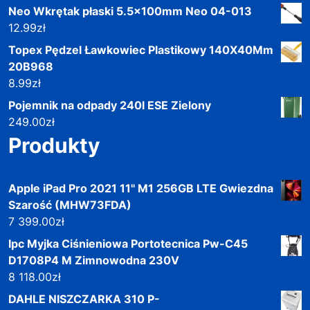
Neo Wkrętak płaski 5.5x100mm Neo 04-013
12.99
zł
Topex Pędzel Ławkowiec Plastikowy 140X40Mm
20B968
8.99
zł
Pojemnik na odpady 240l ESE Zielony
249.00
zł
Produkty
Apple iPad Pro 2021 11'' M1 256GB LTE Gwiezdna
Szarość (MHW73FDA)
7 399.00
zł
Ipc Myjka Ciśnieniowa Portotecnica Pw-C45
D1708P4 M Zimnowodna 230V
8 118.00
zł
DAHLE NISZCZARKA 310 P-