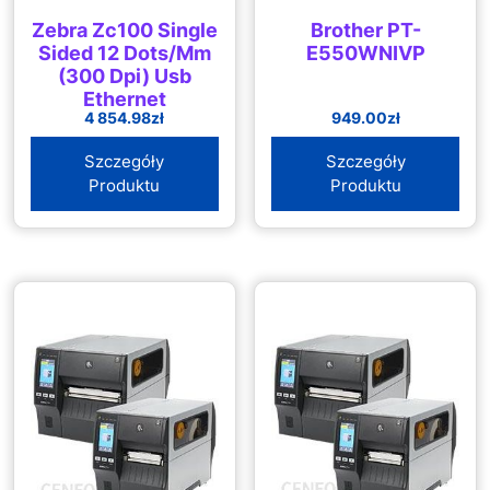
Zebra Zc100 Single
Brother PT-
Sided 12 Dots/Mm
E550WNIVP
(300 Dpi) Usb
Ethernet
4 854.98
zł
949.00
zł
(ZC11000C000EM00)
Szczegóły
Szczegóły
Produktu
Produktu