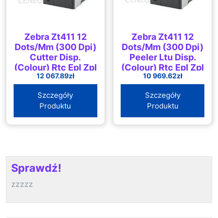
Zebra Zt411 12
Zebra Zt411 12
Dots/Mm (300 Dpi)
Dots/Mm (300 Dpi)
Cutter Disp.
Peeler Ltu Disp.
(Colour) Rtc Epl Zpl
(Colour) Rtc Epl Zpl
12 067.89
zł
10 969.62
zł
Zplii Usb Rs232 Bt
Zplii Usb Rs232 Bt
Ethernet
Ethernet
Szczegóły
Szczegóły
(ZT41143T2E0000Z)
(ZT41143T3E0000Z)
Produktu
Produktu
Sprawdź!
zzzzz