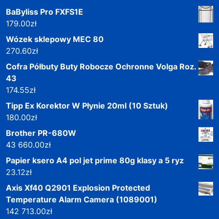
BaByliss Pro FXFS1E
179.00
zł
Wózek sklepowy MEC 80
270.60
zł
Cofra Półbuty Buty Robocze Ochronne Volga Roz.
43
174.55
zł
Tipp Ex Korektor W Płynie 20ml (10 Sztuk)
180.00
zł
Brother PR-680W
43 660.00
zł
Papier ksero A4 pol jet prime 80g klasy a 5 ryz
23.12
zł
Axis Xf40 Q2901 Explosion Protected
Temperature Alarm Camera (1089001)
142 713.00
zł