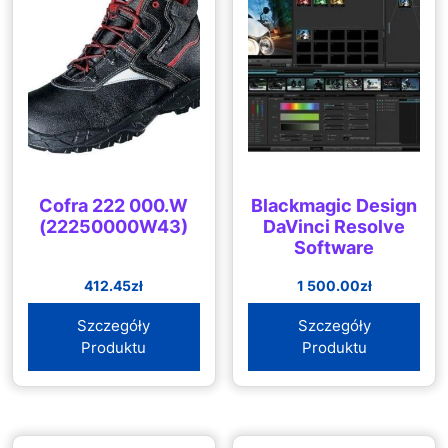
Cofra 222 000.W
Blackmagic Design
(22250000W43)
DaVinci Resolve
Software
412.45
zł
1 500.00
zł
Szczegóły
Szczegóły
Produktu
Produktu