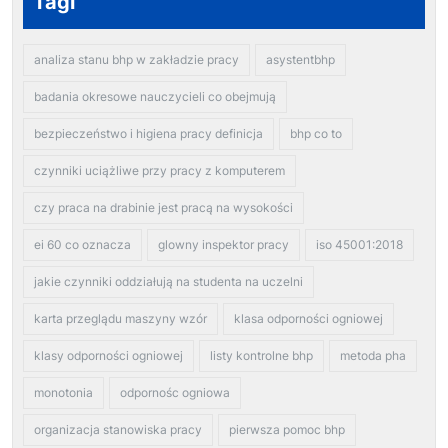
Tagi
analiza stanu bhp w zakładzie pracy
asystentbhp
badania okresowe nauczycieli co obejmują
bezpieczeństwo i higiena pracy definicja
bhp co to
czynniki uciążliwe przy pracy z komputerem
czy praca na drabinie jest pracą na wysokości
ei 60 co oznacza
glowny inspektor pracy
iso 45001:2018
jakie czynniki oddziałują na studenta na uczelni
karta przeglądu maszyny wzór
klasa odporności ogniowej
klasy odporności ogniowej
listy kontrolne bhp
metoda pha
monotonia
odpornośc ogniowa
organizacja stanowiska pracy
pierwsza pomoc bhp