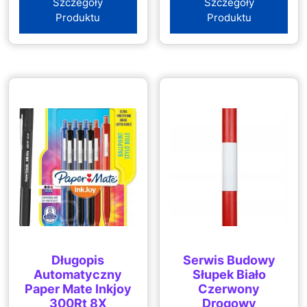
Szczegóły
Szczegóły
Produktu
Produktu
Długopis
Serwis Budowy
Automatyczny
Słupek Biało
Paper Mate Inkjoy
Czerwony
300Rt 8X
Drogowy