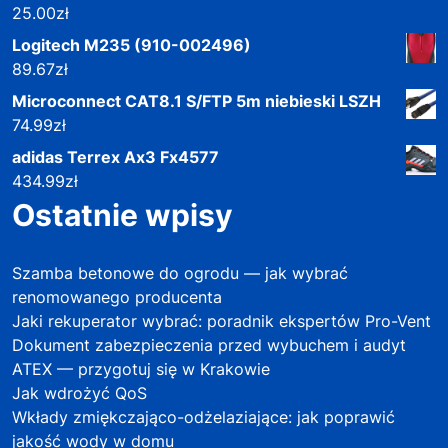
25.00
zł
Logitech M235 (910-002496)
89.67
zł
Microconnect CAT8.1 S/FTP 5m niebieski LSZH
74.99
zł
adidas Terrex Ax3 Fx4577
434.99
zł
Ostatnie wpisy
Szamba betonowe do ogrodu — jak wybrać
renomowanego producenta
Jaki rekuperator wybrać: poradnik ekspertów Pro-Vent
Dokument zabezpieczenia przed wybuchem i audyt
ATEX — przygotuj się w Krakowie
Jak wdrożyć QoS
Wkłady zmiękczająco-odżelaziające: jak poprawić
jakość wody w domu