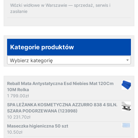
Wózki widłowe w Warszawie — sprzedaż, serwis i
zasilanie
Kategorie produktów
Wybierz kategorię
Reball Mata Antystatyczna Esd Niebies Mat 120Cm
10M Rolka
1 799.00
zł
SPA LEŻANKA KOSMETYCZNA AZZURRO 838 4 SILN.
SZARA PODGRZEWANA (123998)
10 231.70
zł
Maseczka higieniczna 50 szt
10.50
zł