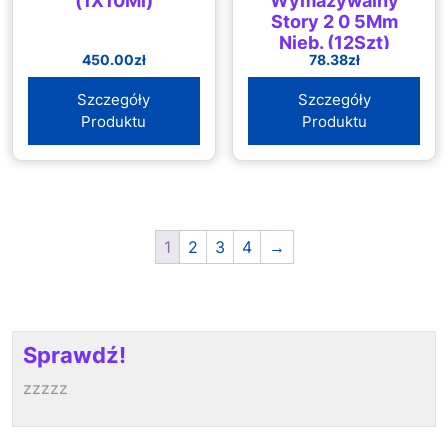
(1X10Ml)
Wymazywalny
Story 2 0 5Mm
Nieb. (12Szt)
450.00
zł
78.38
zł
Szczegóły
Szczegóły
Produktu
Produktu
1
2
3
4
→
Sprawdź!
zzzzz