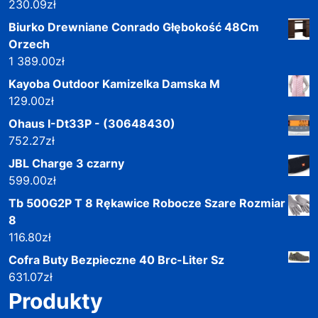
230.09
zł
Biurko Drewniane Conrado Głębokość 48Cm
Orzech
1 389.00
zł
Kayoba Outdoor Kamizelka Damska M
129.00
zł
Ohaus I-Dt33P - (30648430)
752.27
zł
JBL Charge 3 czarny
599.00
zł
Tb 500G2P T 8 Rękawice Robocze Szare Rozmiar
8
116.80
zł
Cofra Buty Bezpieczne 40 Brc-Liter Sz
631.07
zł
Produkty