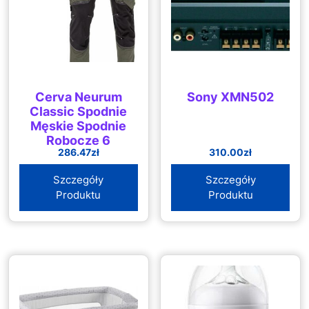
Cerva Neurum
Sony XMN502
Classic Spodnie
Męskie Spodnie
Robocze 6
286.47
zł
310.00
zł
Kieszeni
Elastyczny
Szczegóły
Szczegóły
Materiał
Produktu
Produktu
Trifibetex®
Odblaski 58