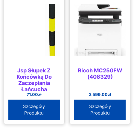
Jsp Słupek Z
Ricoh MC250FW
Końcówką Do
(408329)
Zaczepiania
Łańcucha
71.00
zł
3 599.00
zł
Czerwony Biały
Szczegóły
Szczegóły
Produktu
Produktu