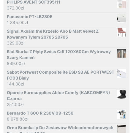
PHILIPS AVENT SCF395/11
372.80
zł
Panasonic PT-LB280E
1 845.00
zł
Signal Aksamitne Krzesło Ano B Matt Velvet Z
Kowanym Tyłem 29765 29765
329.00
zł
Blat Biurka Z Płyty Swiss Cdf 120X60Cm Wytrawny
Szary Kamień
849.00
zł
Sabot Portwest Compositelite ESD SB AE PORTWEST
FC03 Biały
144.88
zł
Oparcie Eurosupplies Ablue Comfy (KABCOMFYN)
Czarna
251.00
zł
Bernardo T 600 R 230V 09-1256
8 678.88
zł
Orno Bramka Ip Do Zestawów Wideodomofonowych