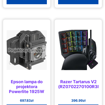
Epson lampa do
Razer Tartarus V2
projektora
(RZ0702270100R3M1
Powerlite 1925W
697.83
zł
396.99
zł