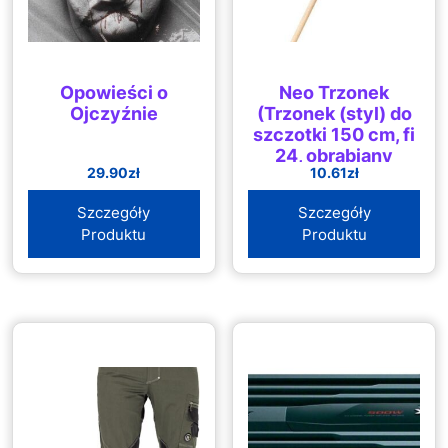
Opowieści o
Neo Trzonek
Ojczyźnie
(Trzonek (styl) do
szczotki 150 cm, fi
24, obrabiany
29.90
zł
10.61
zł
mechanicznie)
Szczegóły
Szczegóły
Produktu
Produktu