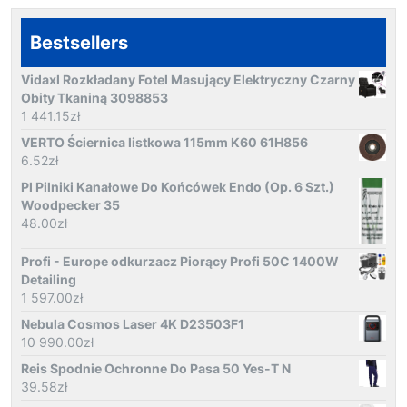
Bestsellers
Vidaxl Rozkładany Fotel Masujący Elektryczny Czarny
Obity Tkaniną 3098853
1 441.15
zł
VERTO Ściernica listkowa 115mm K60 61H856
6.52
zł
Pl Pilniki Kanałowe Do Końcówek Endo (Op. 6 Szt.)
Woodpecker 35
48.00
zł
Profi - Europe odkurzacz Piorący Profi 50C 1400W
Detailing
1 597.00
zł
Nebula Cosmos Laser 4K D23503F1
10 990.00
zł
Reis Spodnie Ochronne Do Pasa 50 Yes-T N
39.58
zł