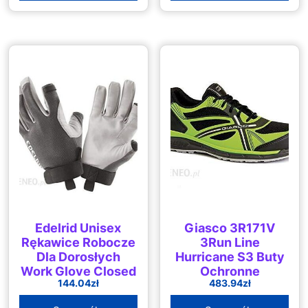
Edelrid Unisex
Giasco 3R171V
Rękawice Robocze
3Run Line
Dla Dorosłych
Hurricane S3 Buty
Work Glove Closed
Ochronne
144.04
zł
483.94
zł
Ii Tytanowe Xxl