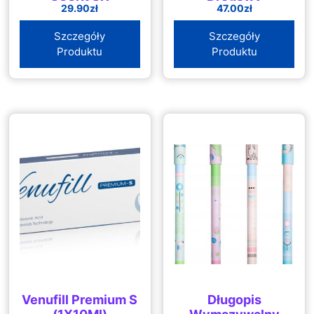
29.90
zł
47.00
zł
Wygrodzeniowy
70cm
Szczegóły
Szczegóły
Produktu
Produktu
Venufill Premium S
Długopis