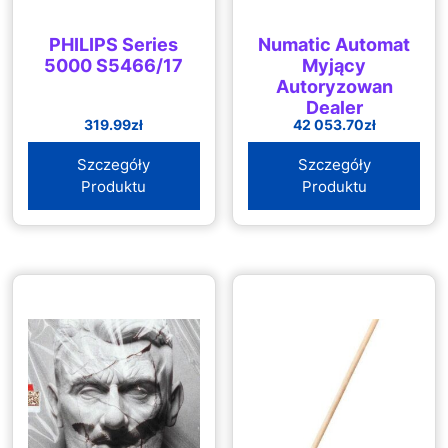
PHILIPS Series
Numatic Automat
5000 S5466/17
Myjący
Autoryzowan
Dealer
319.99
zł
42 053.70
zł
(TGB6055T)
Szczegóły
Szczegóły
Produktu
Produktu