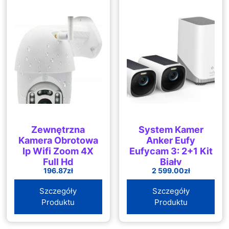
Zewnętrzna
System Kamer
Kamera Obrotowa
Anker Eufy
Ip Wifi Zoom 4X
Eufycam 3: 2+1 Kit
Full Hd
Biały
196.87
zł
2 599.00
zł
Szczegóły
Szczegóły
Produktu
Produktu