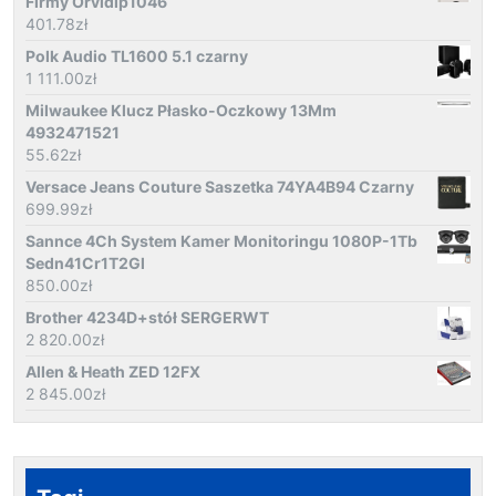
Firmy Orvidip1046
401.78
zł
Polk Audio TL1600 5.1 czarny
1 111.00
zł
Milwaukee Klucz Płasko-Oczkowy 13Mm
4932471521
55.62
zł
Versace Jeans Couture Saszetka 74YA4B94 Czarny
699.99
zł
Sannce 4Ch System Kamer Monitoringu 1080P-1Tb
Sedn41Cr1T2Gl
850.00
zł
Brother 4234D+stół SERGERWT
2 820.00
zł
Allen & Heath ZED 12FX
2 845.00
zł