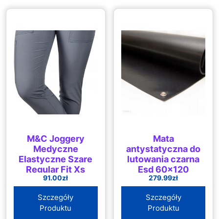
M&C Joggery
Mata
Medyczne
antystatyczna do
Elastyczne Szare
lutowania czarna
Regular Fit Xs
Esd 60×120
91.00
zł
279.99
zł
Szczegóły
Szczegóły
Produktu
Produktu