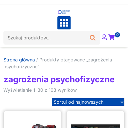
Skip
to
content
Szukaj:
0
Strona główna
/ Produkty otagowane „zagrożenia
psychofizyczne”
zagrożenia psychofizyczne
Sorted
Wyświetlanie 1–30 z 108 wyników
by
latest