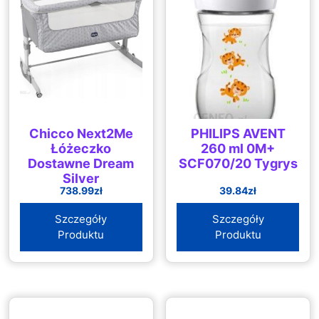
Chicco Next2Me
PHILIPS AVENT
Łóżeczko
260 ml 0M+
Dostawne Dream
SCF070/20 Tygrys
Silver
738.99
zł
39.84
zł
Szczegóły
Szczegóły
Produktu
Produktu