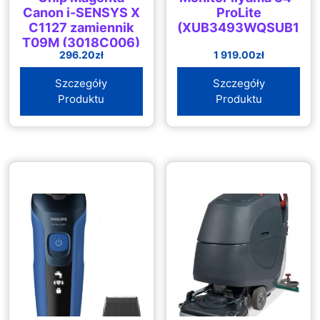
Canon i-SENSYS X
ProLite
C1127 zamiennik
(XUB3493WQSUB1)
T09M (3018C006)
296.20
zł
1 919.00
zł
Szczegóły
Szczegóły
Produktu
Produktu