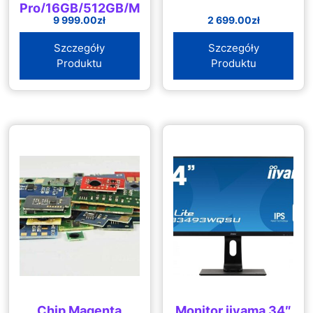
Pro/16GB/512GB/MacOS
9 999.00
zł
2 699.00
zł
(MKGR3ZEA)
Szczegóły
Szczegóły
Produktu
Produktu
Chip Magenta
Monitor iiyama 34″