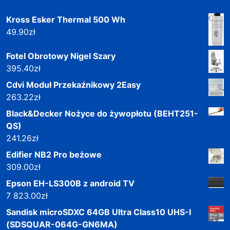
Kross Esker Thermal 500 Wh
49.90
zł
Fotel Obrotowy Nigel Szary
395.40
zł
Cdvi Moduł Przekaźnikowy 2Easy
263.22
zł
Black&Decker Nożyce do żywopłotu (BEHT251-
QS)
241.26
zł
Edifier NB2 Pro beżowe
309.00
zł
Epson EH-LS300B z android TV
7 823.00
zł
Sandisk microSDXC 64GB Ultra Class10 UHS-I
(SDSQUAR-064G-GN6MA)