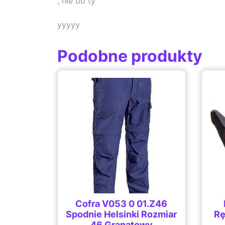
, nie bo ty
yyyyy
Podobne produkty
Cofra V053 0 01.Z46
Spodnie Helsinki Rozmiar
Rę
46 Granatowy