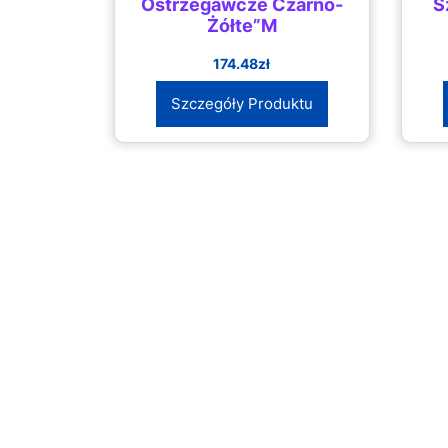
Ostrzegawcze Czarno-
S
Żółte”M
174.48
zł
Szczegóły Produktu