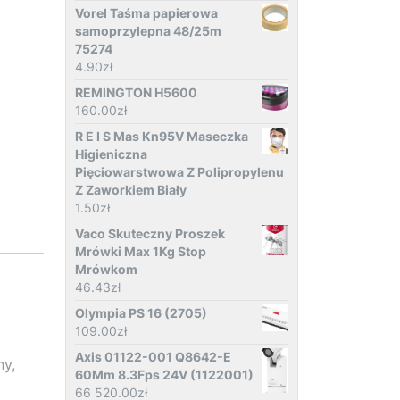
Vorel Taśma papierowa
samoprzylepna 48/25m
75274
4.90
zł
REMINGTON H5600
160.00
zł
R E I S Mas Kn95V Maseczka
Higieniczna
Pięciowarstwowa Z Polipropylenu
Z Zaworkiem Biały
1.50
zł
Vaco Skuteczny Proszek
Mrówki Max 1Kg Stop
Mrówkom
46.43
zł
Olympia PS 16 (2705)
109.00
zł
Axis 01122-001 Q8642-E
ny,
60Mm 8.3Fps 24V (1122001)
66 520.00
zł