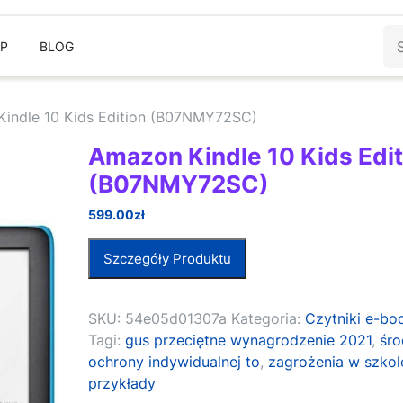
Sz
EP
BLOG
indle 10 Kids Edition (B07NMY72SC)
Amazon Kindle 10 Kids Edit
(B07NMY72SC)
599.00
zł
Szczegóły Produktu
SKU:
54e05d01307a
Kategoria:
Czytniki e-bo
Tagi:
gus przeciętne wynagrodzenie 2021
,
śro
ochrony indywidualnej to
,
zagrożenia w szkol
przykłady