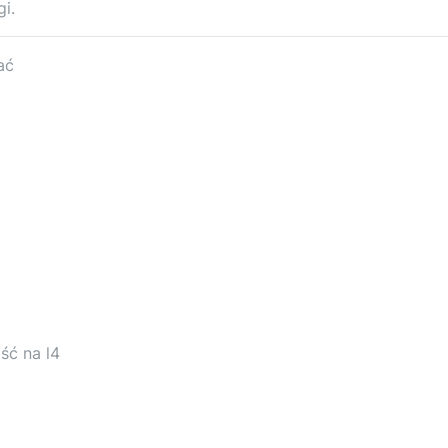
i.
ać
ść na l4