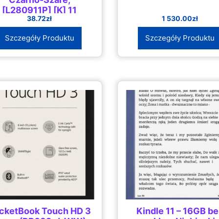
[L280911P] [K] 11
38.72
zł
1 530.00
zł
Szczegóły Produktu
Szczegóły Produktu
cketBook Touch HD 3
Kindle 11 – 16GB b