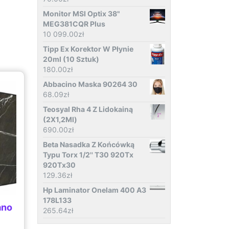
Monitor MSI Optix 38"
MEG381CQR Plus
10 099.00
zł
Tipp Ex Korektor W Płynie
20ml (10 Sztuk)
180.00
zł
Abbacino Maska 90264 30
68.09
zł
Teosyal Rha 4 Z Lidokainą
(2X1,2Ml)
690.00
zł
Beta Nasadka Z Końcówką
Typu Torx 1/2'' T30 920Tx
920Tx30
129.36
zł
Hp Laminator Onelam 400 A3
178L133
ano
265.64
zł