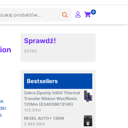
ukaj:
0
Sprawdź!
ion
zzzzz
Bestsellers
Zebra Zipship 3400 Thermal
Transfer Ribbon Wax/Resin
ok
131Mm (03400BK13145)
dki
105.04
zł
e
REXEL AUTO+ 130M
2 485.99
zł