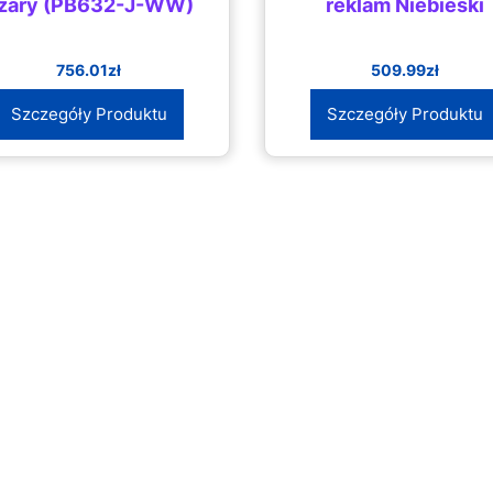
zary (PB632-J-WW)
reklam Niebieski
756.01
zł
509.99
zł
Szczegóły Produktu
Szczegóły Produktu