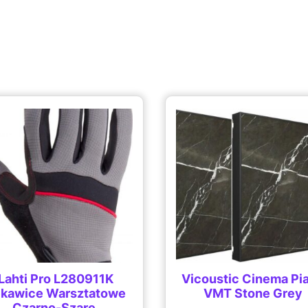
Lahti Pro L280911K
Vicoustic Cinema Pi
kawice Warsztatowe
VMT Stone Grey
Czarno-Szare,