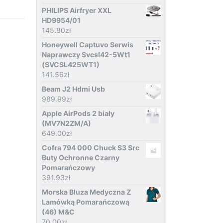
PHILIPS Airfryer XXL
HD9954/01
145.80
zł
Honeywell Captuvo Serwis
Naprawczy Svcsl42-5Wt1
(SVCSL425WT1)
141.56
zł
Beam J2 Hdmi Usb
989.99
zł
Apple AirPods 2 biały
(MV7N2ZM/A)
649.00
zł
Cofra 794 000 Chuck S3 Src
Buty Ochronne Czarny
Pomarańczowy
391.93
zł
Morska Bluza Medyczna Z
Lamówką Pomarańczową
(46) M&C
70.00
zł