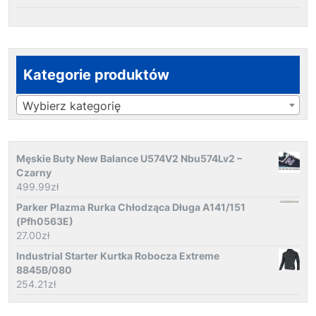
Kategorie produktów
Wybierz kategorię
Męskie Buty New Balance U574V2 Nbu574Lv2 –
Czarny
499.99
zł
Parker Plazma Rurka Chłodząca Długa A141/151
(Pfh0563E)
27.00
zł
Industrial Starter Kurtka Robocza Extreme
8845B/080
254.21
zł