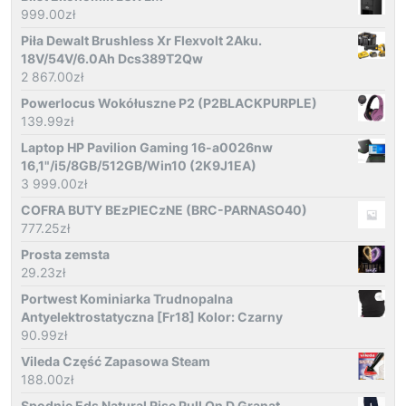
999.00
zł
Piła Dewalt Brushless Xr Flexvolt 2Aku.
18V/54V/6.0Ah Dcs389T2Qw
2 867.00
zł
Powerlocus Wokółuszne P2 (P2BLACKPURPLE)
139.99
zł
Laptop HP Pavilion Gaming 16-a0026nw
16,1"/i5/8GB/512GB/Win10 (2K9J1EA)
3 999.00
zł
COFRA BUTY BEzPIECzNE (BRC-PARNASO40)
777.25
zł
Prosta zemsta
29.23
zł
Portwest Kominiarka Trudnopalna
Antyelektrostatyczna [Fr18] Kolor: Czarny
90.99
zł
Vileda Część Zapasowa Steam
188.00
zł
Spodnie Eds Natural Rise Pull On D Granat