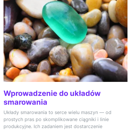
Wprowadzenie do układów
smarowania
Układy smarowania to serce wielu maszyn — od
prostych pras po skomplikowane ciągniki i linie
produkcyjne. Ich zadaniem jest dostarczenie