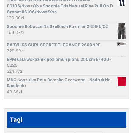
86106/Nvwz/Xxs Spodnie Eds Natural Rise Pull On D
Granat 86106/Nvwz/Xxs
130.00
zł
Spodnie Robocze Na Szelkach Rozmiar 245G L/52
168.07
zł
BABYLISS CURL SECRET ELEGANCE 2660NPE
329.99
zł
EPM Łata wskaźnik poziomu i pionu 250cm E-400-
5225
224.77
zł
M&C Koszulka Polo Damska Czerwona - Nadruk Na
Ramieniu
49.35
zł
Tagi