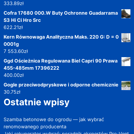
333.89
zł
Cofra 17680 000.W Buty Ochronne Guadarrama
S3 Hi Ci Hro Src
622.21
zł
Kern Równowaga Analityczna Maks. 220 G: D = 0
0001g
7 553.60
zł
Ggd Ościeżnica Regulowana Biel Capri 90 Prawa
455-485mm 17396222
400.00
zł
Gogle przeciwodpryskowe i odporne chemicznie
30.75
zł
Ostatnie wpisy
Szamba betonowe do ogrodu — jak wybrać
renomowanego producenta
Jaki rekuperator wybrać: poradnik ekspertów Pro-Vent