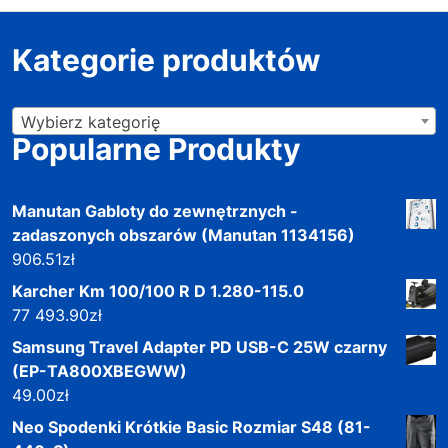
Kategorie produktów
Wybierz kategorię
Popularne Produkty
Manutan Gabloty do zewnętrznych -
zadaszonych obszarów (Manutan 1134156)
906.51
zł
Karcher Km 100/100 R D 1.280-115.0
77 493.90
zł
Samsung Travel Adapter PD USB-C 25W czarny
(EP-TA800XBEGWW)
49.00
zł
Neo Spodenki Krótkie Basic Rozmiar S48 (81-