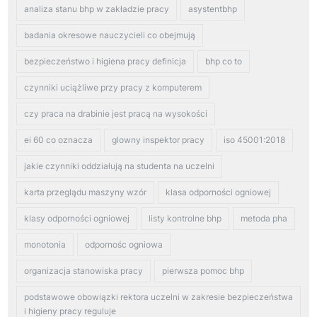
analiza stanu bhp w zakładzie pracy
asystentbhp
badania okresowe nauczycieli co obejmują
bezpieczeństwo i higiena pracy definicja
bhp co to
czynniki uciążliwe przy pracy z komputerem
czy praca na drabinie jest pracą na wysokości
ei 60 co oznacza
glowny inspektor pracy
iso 45001:2018
jakie czynniki oddziałują na studenta na uczelni
karta przeglądu maszyny wzór
klasa odporności ogniowej
klasy odporności ogniowej
listy kontrolne bhp
metoda pha
monotonia
odpornośc ogniowa
organizacja stanowiska pracy
pierwsza pomoc bhp
podstawowe obowiązki rektora uczelni w zakresie bezpieczeństwa
i higieny pracy reguluje