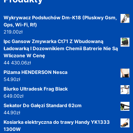
Wykrywacz Podsłuchów Dm-K18 (Pluskwy Gsm,
Gps, Wi-Fi, Rf)
219.00
zł
Ipc Gansow Zmywarka Ct71 Z Wbudowaną
Ładowarką I Dozownikiem Chemii Batrerie Nie Są
Wliczone W Cenę
44 430.06
zł
Piżama HENDERSON Nesca
54.90
zł
Biurko Ultradesk Frag Black
649.00
zł
Sekator Do Gałęzi Standard 62cm
44.90
zł
Kosiarka elektryczna do trawy Handy YK1333
1300W