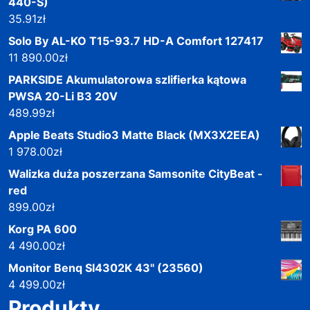
440-S)
35.91
zł
Solo By AL-KO T15-93.7 HD-A Comfort 127417
11 890.00
zł
PARKSIDE Akumulatorowa szlifierka kątowa
PWSA 20-Li B3 20V
489.99
zł
Apple Beats Studio3 Matte Black (MX3X2EEA)
1 978.00
zł
Walizka duża poszerzana Samsonite CityBeat -
red
899.00
zł
Korg PA 600
4 490.00
zł
Monitor Benq Sl4302K 43" (23560)
4 499.00
zł
Produkty