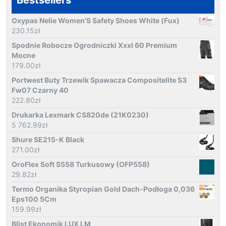
Oxypas Nelie Women'S Safety Shoes White (Fux)
230.15
zł
Spodnie Robocze Ogrodniczki Xxxl 60 Premium
Mocne
179.00
zł
Portwest Buty Trzewik Spawacza Compositelite S3
Fw07 Czarny 40
222.80
zł
Drukarka Lexmark CS820de (21K0230)
5 762.99
zł
Shure SE215-K Black
271.00
zł
OroFlex Soft S558 Turkusowy (OFP558)
29.82
zł
Termo Organika Styropian Gold Dach-Podłoga 0,036
Eps100 5Cm
159.99
zł
Blist Ekonomik LUX LM