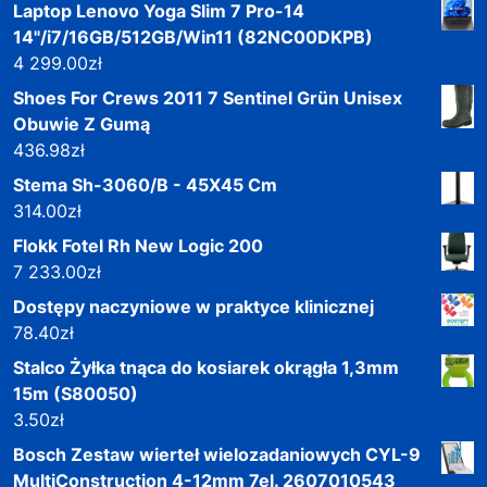
Laptop Lenovo Yoga Slim 7 Pro-14
14"/i7/16GB/512GB/Win11 (82NC00DKPB)
4 299.00
zł
Shoes For Crews 2011 7 Sentinel Grün Unisex
Obuwie Z Gumą
436.98
zł
Stema Sh-3060/B - 45X45 Cm
314.00
zł
Flokk Fotel Rh New Logic 200
7 233.00
zł
Dostępy naczyniowe w praktyce klinicznej
78.40
zł
Stalco Żyłka tnąca do kosiarek okrągła 1,3mm
15m (S80050)
3.50
zł
Bosch Zestaw wierteł wielozadaniowych CYL-9
MultiConstruction 4-12mm 7el. 2607010543