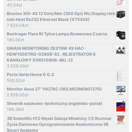
45.54
zł
Bixolon Xt5-43 12 Dots/Mm (300 Dpi) Rtc Display Usb
Usb Host Rs232 Ethernet Black (XT543S)
7 623.54
zł
Bontrager Flare Rt Tylna Lampa Rowerowa Czarna
190.00
zł
DAHUA MONITORING ZESTAW 4X HAC-
HDW1500TRQ-0280B-S2 , REJESTRATOR 8
KANAŁOWY XVR5108HS-4KL-I3
3 556.00
zł
Porta Verte Home G G.3
550.00
zł
Monitor Asus 27'' PA27AC (90LM02N0B01370)
2 859.00
zł
Słownik naukowo-techniczny angielsko-polski
166.28
zł
3B Scientific H12 Męski Sekcja Miednicy 1/2 Rozmiar
Życia Darmowe Oprogramowanie Anatomiczne 3B
Smart Anatomy