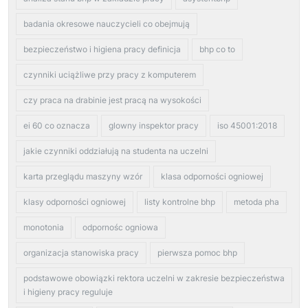
badania okresowe nauczycieli co obejmują
bezpieczeństwo i higiena pracy definicja
bhp co to
czynniki uciążliwe przy pracy z komputerem
czy praca na drabinie jest pracą na wysokości
ei 60 co oznacza
glowny inspektor pracy
iso 45001:2018
jakie czynniki oddziałują na studenta na uczelni
karta przeglądu maszyny wzór
klasa odporności ogniowej
klasy odporności ogniowej
listy kontrolne bhp
metoda pha
monotonia
odpornośc ogniowa
organizacja stanowiska pracy
pierwsza pomoc bhp
podstawowe obowiązki rektora uczelni w zakresie bezpieczeństwa
i higieny pracy reguluje