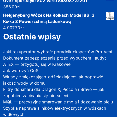
Uvex Sportstyle 802 Vario S5308722201
386.00
zł
Helgenyberg Wózek Na Rolkach Model 86 ,3
Kółka Z Powierzchnią Ładunkową
4 907.70
zł
Ostatnie wpisy
Jaki rekuperator wybrać: poradnik ekspertów Pro-Vent
Dokument zabezpieczenia przed wybuchem i audyt
ATEX — przygotuj się w Krakowie
Jak wdrożyć QoS
Wkłady zmiękczająco-odżelaziające: jak poprawić
jakość wody w domu
Filtry do smaru dla Dragon X, Piccola i Bravo — jak
zapobiec zacinaniu się pierścieni
MQL — precyzyjne smarowanie mgłą i dozowanie oleju
Szybka naprawa silników elektrycznych w wózkach
widłowych