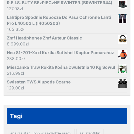
R.E.I.S. BUTY BEzPIECzNE RWINTER.(BRWINTER44)
127.08
zł
Lahtipro Spodnie Robocze Do Pasa Ochronne Lahti
Pro L40502 L (l4050203)
165.35
zł
Zmf Headphones Zmf Auteur Classic
8 999.00
zł
Neo 81-701-Xxxl Kurtka Softshell Kaptur Pomarańcz
288.00
zł
Mieszanka Traw Rokita Kośna Dwuletnia 10 Kg Sowul
216.99
zł
Swissten TWS Alupods Czarne
129.00
zł
Tagi
analiza stanu bhp w zakładzie pracy
asystentbhp