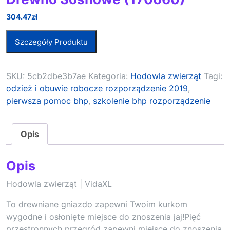
304.47
zł
Szczegóły Produktu
SKU:
5cb2dbe3b7ae
Kategoria:
Hodowla zwierząt
Tagi:
odzież i obuwie robocze rozporządzenie 2019
,
pierwsza pomoc bhp
,
szkolenie bhp rozporządzenie
Opis
Opis
Hodowla zwierząt | VidaXL
To drewniane gniazdo zapewni Twoim kurkom
wygodne i osłonięte miejsce do znoszenia jaj!Pięć
przestronnych przegród zapewni miejsce do znoszenia