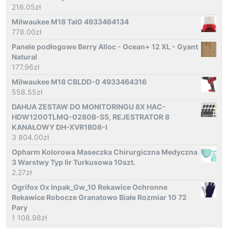
216.05
zł
Milwaukee M18 Tal0 4933464134
778.00
zł
Panele podłogowe Berry Alloc - Ocean+ 12 XL - Gyant
Natural
177.96
zł
Milwaukee M18 CBLDD-0 4933464316
558.55
zł
DAHUA ZESTAW DO MONITORINGU 8X HAC-
HDW1200TLMQ-0280B-S5, REJESTRATOR 8
KANAŁOWY DH-XVR1B08-I
3 804.00
zł
Opharm Kolorowa Maseczka Chirurgiczna Medyczna
3 Warstwy Typ Iir Turkusowa 10szt.
2.27
zł
Ogrifox Ox Inpak_Gw_10 Rekawice Ochronne
Rekawice Robocze Granatowo Białe Rozmiar 10 72
Pary
1 108.98
zł