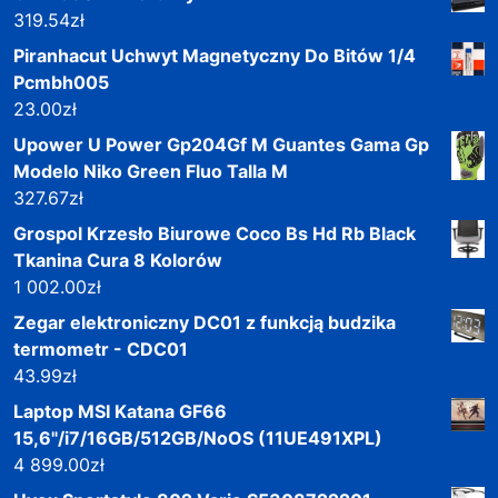
319.54
zł
Piranhacut Uchwyt Magnetyczny Do Bitów 1/4
Pcmbh005
23.00
zł
Upower U Power Gp204Gf M Guantes Gama Gp
Modelo Niko Green Fluo Talla M
327.67
zł
Grospol Krzesło Biurowe Coco Bs Hd Rb Black
Tkanina Cura 8 Kolorów
1 002.00
zł
Zegar elektroniczny DC01 z funkcją budzika
termometr - CDC01
43.99
zł
Laptop MSI Katana GF66
15,6"/i7/16GB/512GB/NoOS (11UE491XPL)
4 899.00
zł