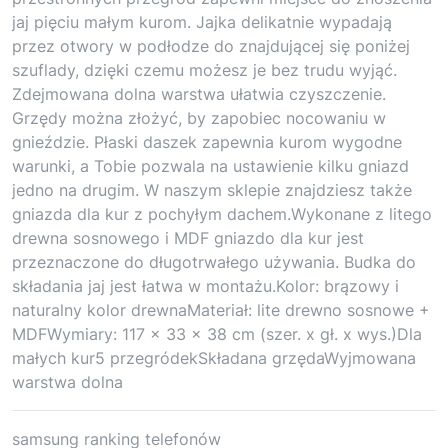
jaj pięciu małym kurom. Jajka delikatnie wypadają
przez otwory w podłodze do znajdującej się poniżej
szuflady, dzięki czemu możesz je bez trudu wyjąć.
Zdejmowana dolna warstwa ułatwia czyszczenie.
Grzędy można złożyć, by zapobiec nocowaniu w
gnieździe. Płaski daszek zapewnia kurom wygodne
warunki, a Tobie pozwala na ustawienie kilku gniazd
jedno na drugim. W naszym sklepie znajdziesz także
gniazda dla kur z pochyłym dachem.Wykonane z litego
drewna sosnowego i MDF gniazdo dla kur jest
przeznaczone do długotrwałego używania. Budka do
składania jaj jest łatwa w montażu.Kolor: brązowy i
naturalny kolor drewnaMateriał: lite drewno sosnowe +
MDFWymiary: 117 x 33 x 38 cm (szer. x gł. x wys.)Dla
małych kur5 przegródekSkładana grzędaWyjmowana
warstwa dolna
samsung ranking telefonów