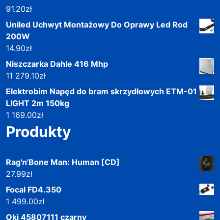
91.20
zł
Uniled Uchwyt Montażowy Do Oprawy Led Rod
200W
14.90
zł
Niszczarka Dahle 416 Mhp
11 279.10
zł
Elektrobim Napęd do bram skrzydłowych ETM-01
LIGHT 2m 150kg
1 169.00
zł
Produkty
Rag'n'Bone Man: Human [CD]
27.99
zł
Focal FD4.350
1 499.00
zł
Oki 45807111 czarny