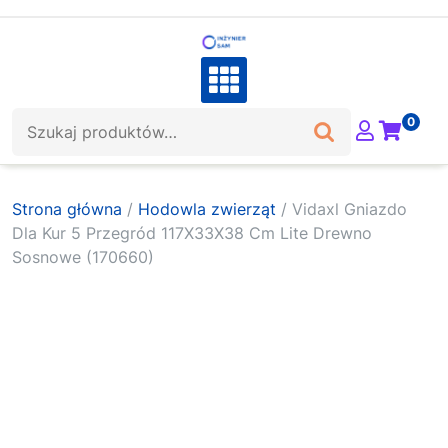
Skip
to
content
Szukaj:
0
Strona główna
/
Hodowla zwierząt
/ Vidaxl Gniazdo
Dla Kur 5 Przegród 117X33X38 Cm Lite Drewno
Sosnowe (170660)