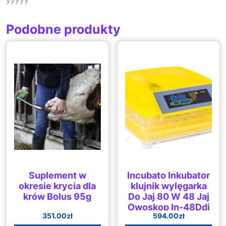
Podobne produkty
Suplement w
Incubato Inkubator
okresie krycia dla
klujnik wylęgarka
krów Bolus 95g
Do Jaj 80 W 48 Jaj
Owoskop In-48Ddi
351.00
zł
594.00
zł