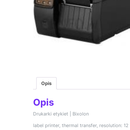
Opis
Opis
Drukarki etykiet | Bixolon
label printer, thermal transfer, resolution: