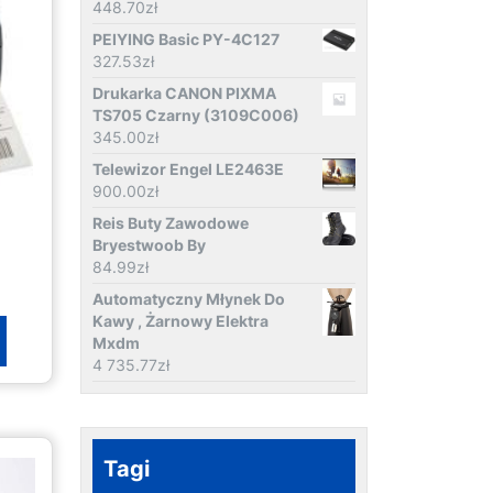
448.70
zł
PEIYING Basic PY-4C127
327.53
zł
Drukarka CANON PIXMA
TS705 Czarny (3109C006)
345.00
zł
Telewizor Engel LE2463E
900.00
zł
Reis Buty Zawodowe
Bryestwoob By
84.99
zł
Automatyczny Młynek Do
Kawy , Żarnowy Elektra
Mxdm
4 735.77
zł
Tagi