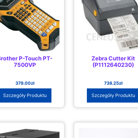
Brother P-Touch PT-
Zebra Cutter Kit
7500VP
(P1112640230)
379.00
zł
738.25
zł
Szczegóły Produktu
Szczegóły Produktu