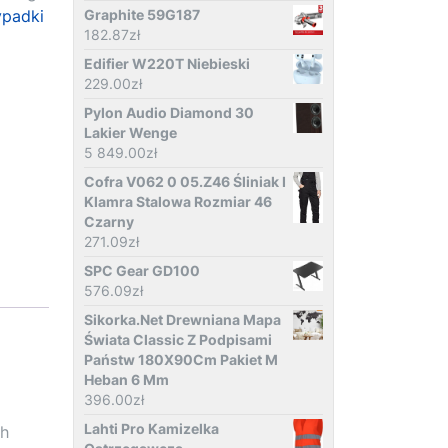
padki
Graphite 59G187
182.87
zł
Edifier W220T Niebieski
229.00
zł
Pylon Audio Diamond 30
Lakier Wenge
5 849.00
zł
Cofra V062 0 05.Z46 Śliniak I
Klamra Stalowa Rozmiar 46
Czarny
271.09
zł
SPC Gear GD100
576.09
zł
Sikorka.Net Drewniana Mapa
Świata Classic Z Podpisami
Państw 180X90Cm Pakiet M
Heban 6 Mm
396.00
zł
Lahti Pro Kamizelka
th