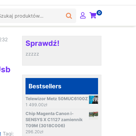
ukaj:
0
s232
Sprawdź!
zzzzz
m
Usb
Bestsellers
Telewizor Metz 50MUC6100Z
1 499.00
zł
Chip Magenta Canon i-
SENSYS X C1127 zamiennik
T09M (3018C006)
296.20
zł
t
Tagi: