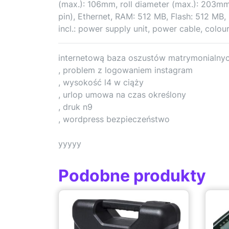
(max.): 106mm, roll diameter (max.): 203m
pin), Ethernet, RAM: 512 MB, Flash: 512 MB,
incl.: power supply unit, power cable, colour
internetową baza oszustów matrymonialny
, problem z logowaniem instagram
, wysokość l4 w ciąży
, urlop umowa na czas określony
, druk n9
, wordpress bezpieczeństwo
yyyyy
Podobne produkty