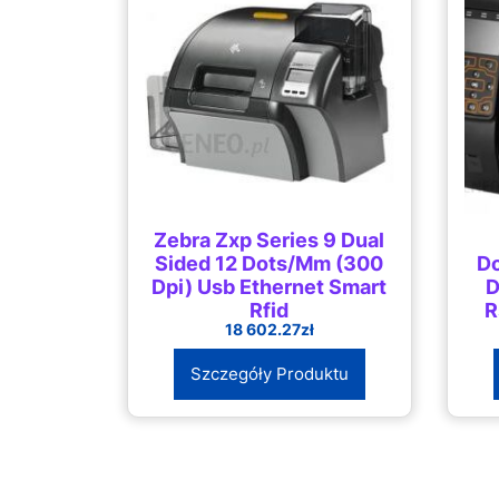
Zebra Zxp Series 9 Dual
Sided 12 Dots/Mm (300
Do
Dpi) Usb Ethernet Smart
D
Rfid
R
18 602.27
zł
(Z93A00C0000EM00)
Szczegóły Produktu