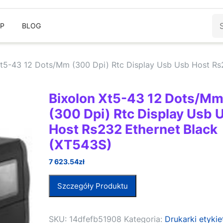
Sz
EP
BLOG
Xt5-43 12 Dots/Mm (300 Dpi) Rtc Display Usb Usb Host R
Bixolon Xt5-43 12 Dots/M
(300 Dpi) Rtc Display Usb 
Host Rs232 Ethernet Black
(XT543S)
7 623.54
zł
Szczegóły Produktu
SKU:
14dfefb51908
Kategoria:
Drukarki etykie