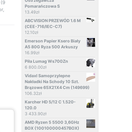
Ostrzegawcza
 (9
Pomarańczowa S
r,
13.49
zł
ABCVISION PRZEWÓD 1.6 M
(CEE-716/IEC-C7)
12.10
zł
Emerson Papier Ksero Biały
A5 80G Ryza 500 Arkuszy
16.99
zł
Piła Lumag Ws700Zn
6 800.00
zł
Vidaxl Samoprzylepne
Nakładki Na Schody 10 Szt.
Brązowe 65X21X4 Cm (149699)
106.32
zł
Karcher HD 5/12 C 1.520-
120.0
3 433.90
zł
AMD Ryzen 5 5500 3,6GHz
BOX (100100000457BOX)