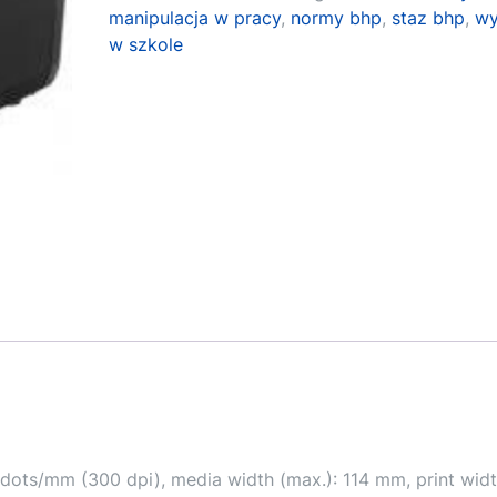
manipulacja w pracy
,
normy bhp
,
staz bhp
,
wy
w szkole
 12 dots/mm (300 dpi), media width (max.): 114 mm, print wid