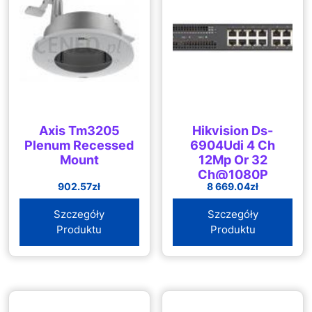
Axis Tm3205
Hikvision Ds-
Plenum Recessed
6904Udi 4 Ch
Mount
12Mp Or 32
Ch@1080P
902.57
zł
8 669.04
zł
Szczegóły
Szczegóły
Produktu
Produktu