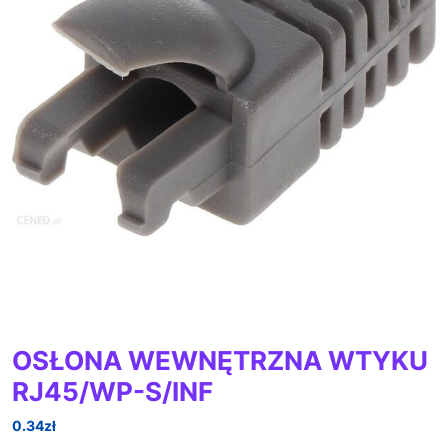
OSŁONA WEWNĘTRZNA WTYKU
RJ45/WP-S/INF
0.34
zł