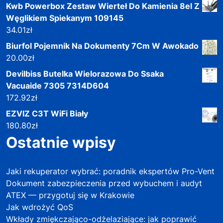
Kwb Powerbox Zestaw Wierteł Do Kamienia 8el Z
Węglikiem Spiekanym 109145
34.01
zł
Biurfol Pojemnik Na Dokumenty 7Cm W Awokado
20.00
zł
Devilbiss Butelka Wielorazowa Do Ssaka
Vacuaide 7305 7314D604
172.92
zł
EZVIZ C3T WiFi Biały
180.80
zł
Ostatnie wpisy
Jaki rekuperator wybrać: poradnik ekspertów Pro-Vent
Dokument zabezpieczenia przed wybuchem i audyt
ATEX — przygotuj się w Krakowie
Jak wdrożyć QoS
Wkłady zmiękczająco-odżelaziające: jak poprawić