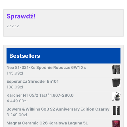
Sprawdź!
zzzzz
Bestsellers
Neo 81-321-Xs Spodnie Robocze 6W1 Xs
145.99
zł
Esperanza Shredder En101
108.99
zł
Karcher NT 65/2 Tact² 1.667-286.0
4 449.00
zł
Bowers & Wilkins 603 S2 Anniversary Edition Czarny
3 249.00
zł
Magnat Ceramic C26 Koralowa Laguna 5L