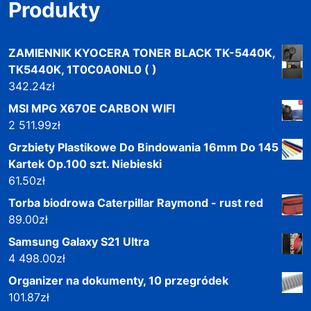
Produkty
ZAMIENNIK KYOCERA TONER BLACK TK-5440K,
TK5440K, 1T0C0A0NL0 ( )
342.24
zł
MSI MPG X670E CARBON WIFI
2 511.99
zł
Grzbiety Plastikowe Do Bindowania 16mm Do 145
Kartek Op.100 szt. Niebieski
61.50
zł
Torba biodrowa Caterpillar Raymond - rust red
89.00
zł
Samsung Galaxy S21 Ultra
4 498.00
zł
Organizer na dokumenty, 10 przegródek
101.87
zł