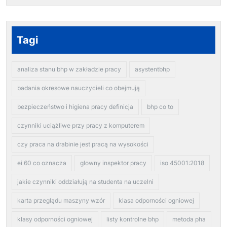
Tagi
analiza stanu bhp w zakładzie pracy
asystentbhp
badania okresowe nauczycieli co obejmują
bezpieczeństwo i higiena pracy definicja
bhp co to
czynniki uciążliwe przy pracy z komputerem
czy praca na drabinie jest pracą na wysokości
ei 60 co oznacza
glowny inspektor pracy
iso 45001:2018
jakie czynniki oddziałują na studenta na uczelni
karta przeglądu maszyny wzór
klasa odporności ogniowej
klasy odporności ogniowej
listy kontrolne bhp
metoda pha