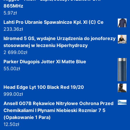
865MHz
5.97
zł
Lahti Pro Ubranie Spawalnicze Kpl. Xl (C) Ce
233.36
zł
Idromed 5 GS, wydajne Urządzenia do jonoforezy
stosowanej w leczeniu Hiperhydrozy
2 699.00
zł
Parker Długopis Jotter Xl Matte Blue
55.00
zł
Head Edge Lyt 100 Black Red 19/20
999.00
zł
Ansell G07B Rękawice Nitrylowe Ochrona Przed
Chemikaliami I Płynami Niebieski Rozmiar 7 5
(Opakowanie 1 Para)
12.50
zł