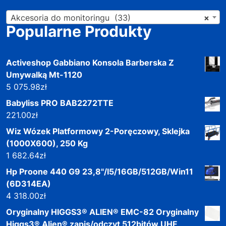
Akcesoria do monitoringu (33)
×
Popularne Produkty
Activeshop Gabbiano Konsola Barberska Z
Umywalką Mt-1120
5 075.98
zł
Babyliss PRO BAB2272TTE
221.00
zł
Wiz Wózek Platformowy 2-Poręczowy, Sklejka
(1000X600), 250 Kg
1 682.64
zł
Hp Proone 440 G9 23,8"/I5/16GB/512GB/Win11
(6D314EA)
4 318.00
zł
Oryginalny HIGGS3® ALIEN® EMC-82 Oryginalny
Higgs3® Alien® zapis/odczyt 512bitów UHF