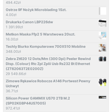
494.42
zł
Ostrze 9F Nożyk Microblading 1Szt.
4.00
zł
Drukarka Canon LBP226dw
1 391.99
zł
Metkon Maska Ffp2 5 Warstwowa 20szt.
16.00
zł
Techly Biurko Komputerowe 700X510 Mobilne
348.00
zł
Zebra Zt620 12 Dots/Mm (300 Dpi) Peeler Rewind
Disp. (Colour) Rtc Zpl Zplii Usb Rs232 Bt Ethernet
(ZT62063T2E0200Z)
29 549.66
zł
Zimowe Rękawice Robocze A146 Portwest Pewny
Uchwyt
36.71
zł
Silicon Power GAMMIX US70 2TB M.2
(SP02KGBP44US7005)
972.41
zł