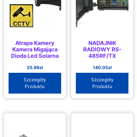
Atrapa Kamery
NADAJNIK
Kamera Migająca
RADIOWY RS-
Dioda Led Solarna
485RF/TX
25.99
zł
140.05
zł
Szczegóły
Szczegóły
Produktu
Produktu