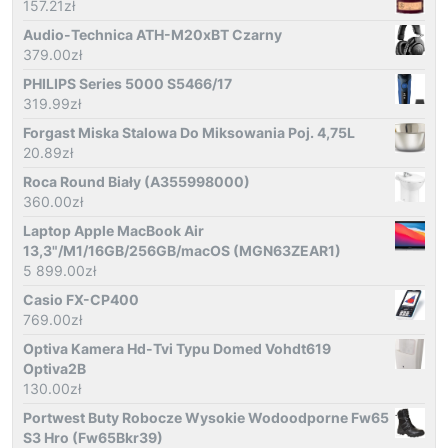
157.21
zł
Audio-Technica ATH-M20xBT Czarny
379.00
zł
PHILIPS Series 5000 S5466/17
319.99
zł
Forgast Miska Stalowa Do Miksowania Poj. 4,75L
20.89
zł
Roca Round Biały (A355998000)
360.00
zł
Laptop Apple MacBook Air
13,3"/M1/16GB/256GB/macOS (MGN63ZEAR1)
5 899.00
zł
Casio FX-CP400
769.00
zł
Optiva Kamera Hd-Tvi Typu Domed Vohdt619
Optiva2B
130.00
zł
Portwest Buty Robocze Wysokie Wodoodporne Fw65
S3 Hro (Fw65Bkr39)