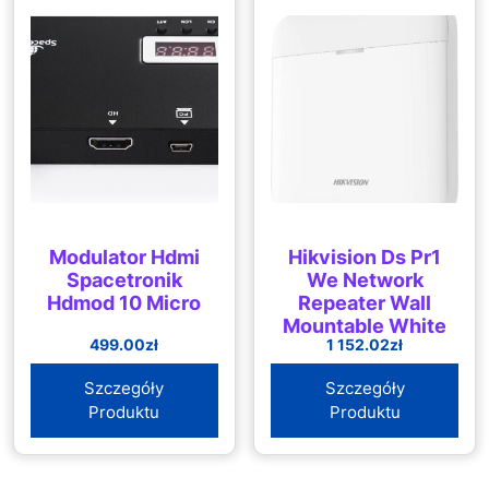
Modulator Hdmi
Hikvision Ds Pr1
Spacetronik
We Network
Hdmod 10 Micro
Repeater Wall
Mountable White
499.00
zł
1 152.02
zł
Szczegóły
Szczegóły
Produktu
Produktu