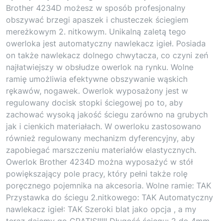
Brother 4234D możesz w sposób profesjonalny
obszywać brzegi apaszek i chusteczek ściegiem
mereżkowym 2. nitkowym. Unikalną zaletą tego
owerloka jest automatyczny nawlekacz igieł. Posiada
on także nawlekacz dolnego chwytacza, co czyni zeń
najłatwiejszy w obsłudze owerlok na rynku. Wolne
ramię umożliwia efektywne obszywanie wąskich
rękawów, nogawek. Owerlok wyposażony jest w
regulowany docisk stopki ściegowej po to, aby
zachować wysoką jakość ściegu zarówno na grubych
jak i cienkich materiałach. W owerloku zastosowano
również regulowany mechanizm dyferencyjny, aby
zapobiegać marszczeniu materiałów elastycznych.
Owerlok Brother 4234D można wyposażyć w stół
powiększający pole pracy, który pełni także rolę
poręcznego pojemnika na akcesoria. Wolne ramie: TAK
Przystawka do ściegu 2.nitkowego: TAK Automatyczny
nawlekacz igieł: TAK Szeroki blat jako opcja , a my
teraz dajemy go GRATIS!!!!! Długość ściegu: 2 do 4mm