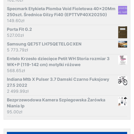
Specmark Etykieta Plomba Void Fioletowa 40x20Mm
250szt. Średnica Gilzy Fi40 (EPTTVP40X20250)
149.60
zł
Porta Fit G.2
527.00
zł
Samsung QE75T LH75QETELGCXEN
5 773.79
zł
Entelo Krzesło dziecięce Petit WH Storia rozmiar 3
WK+P (119-142 cm) motylki różowe
568.65
zł
Indiana Mtb X Pulser 3.7 Damski Czarno Fuksjowy
27.5 2022
2 499.99
zł
Bezprzewodowa Kamera Szpiegowska Żarówka
Niania Ip
95.00
zł