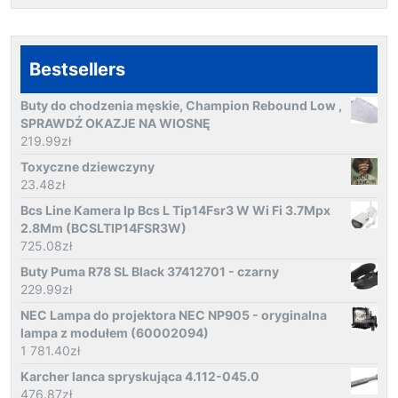
Bestsellers
Buty do chodzenia męskie, Champion Rebound Low ,
SPRAWDŹ OKAZJE NA WIOSNĘ
219.99
zł
Toxyczne dziewczyny
23.48
zł
Bcs Line Kamera Ip Bcs L Tip14Fsr3 W Wi Fi 3.7Mpx
2.8Mm (BCSLTIP14FSR3W)
725.08
zł
Buty Puma R78 SL Black 37412701 - czarny
229.99
zł
NEC Lampa do projektora NEC NP905 - oryginalna
lampa z modułem (60002094)
1 781.40
zł
Karcher lanca spryskująca 4.112-045.0
476.87
zł