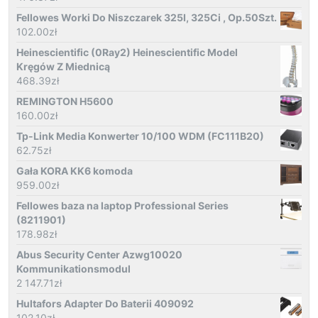
Fellowes Worki Do Niszczarek 325I, 325Ci , Op.50Szt.
102.00
zł
Heinescientific (0Ray2) Heinescientific Model
Kręgów Z Miednicą
468.39
zł
REMINGTON H5600
160.00
zł
Tp-Link Media Konwerter 10/100 WDM (FC111B20)
62.75
zł
Gała KORA KK6 komoda
959.00
zł
Fellowes baza na laptop Professional Series
(8211901)
178.98
zł
Abus Security Center Azwg10020
Kommunikationsmodul
2 147.71
zł
Hultafors Adapter Do Baterii 409092
102.10
zł