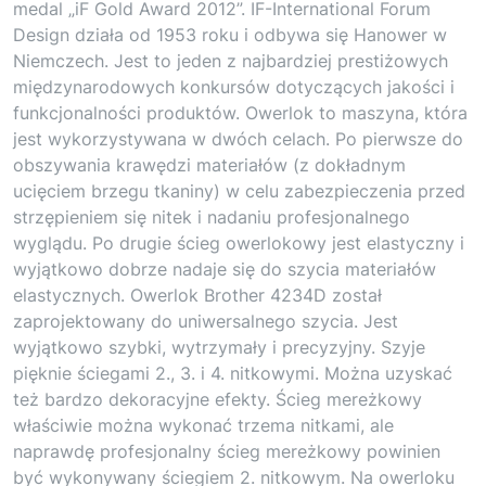
medal „iF Gold Award 2012”. IF-International Forum
Design działa od 1953 roku i odbywa się Hanower w
Niemczech. Jest to jeden z najbardziej prestiżowych
międzynarodowych konkursów dotyczących jakości i
funkcjonalności produktów. Owerlok to maszyna, która
jest wykorzystywana w dwóch celach. Po pierwsze do
obszywania krawędzi materiałów (z dokładnym
ucięciem brzegu tkaniny) w celu zabezpieczenia przed
strzępieniem się nitek i nadaniu profesjonalnego
wyglądu. Po drugie ścieg owerlokowy jest elastyczny i
wyjątkowo dobrze nadaje się do szycia materiałów
elastycznych. Owerlok Brother 4234D został
zaprojektowany do uniwersalnego szycia. Jest
wyjątkowo szybki, wytrzymały i precyzyjny. Szyje
pięknie ściegami 2., 3. i 4. nitkowymi. Można uzyskać
też bardzo dekoracyjne efekty. Ścieg mereżkowy
właściwie można wykonać trzema nitkami, ale
naprawdę profesjonalny ścieg mereżkowy powinien
być wykonywany ściegiem 2. nitkowym. Na owerloku