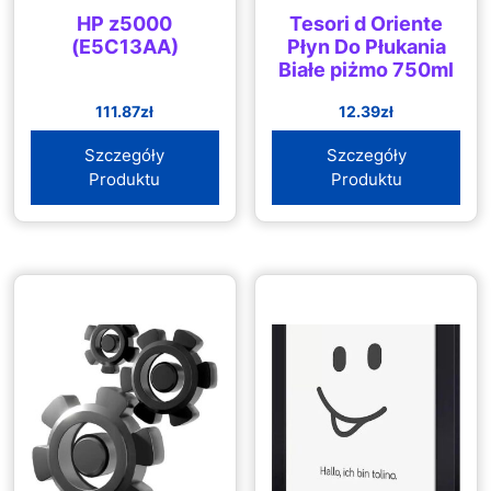
HP z5000
Tesori d Oriente
(E5C13AA)
Płyn Do Płukania
Białe piżmo 750ml
111.87
zł
12.39
zł
Szczegóły
Szczegóły
Produktu
Produktu