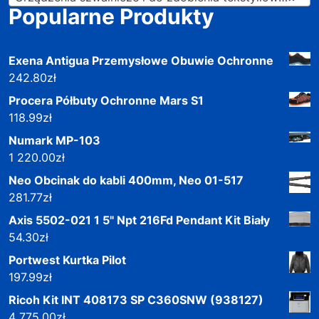
Popularne Produkty
Exena Antigua Przemysłowe Obuwie Ochronne
242.80
zł
Procera Półbuty Ochronne Mars S1
118.99
zł
Numark MP-103
1 220.00
zł
Neo Obcinak do kabli 400mm, Neo 01-517
281.77
zł
Axis 5502-021 1 5" Npt 216Fd Pendant Kit Biały
54.30
zł
Portwest Kurtka Pilot
197.99
zł
Ricoh Kit INT 408173 SP C360SNW (938127)
4 775.00
zł