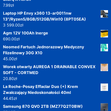
7.99
zł
Laptop HP Envy x360 13-ar0011nw
13"/Ryzen5/8GB/512GB/Win10 (8PT05EA)
3 599.00
zł
Agm 12V 100Ah Inerge
690.00
zł
Neomed Fartuch Jednorazowy Medyczny
Flizelinowy 30G X10
45.00
zł
Worek otwarty AUREGA 1 DRAINABLE CONVEX
SOFT - CORTMED
20.80
zł
La Roche-Posay Effaclar Duo (+) Krem
Zwalczający Niedoskonałości 40ml
44.45
zł
Samsung 870 QVO 2TB (MZ77Q2T0BW)