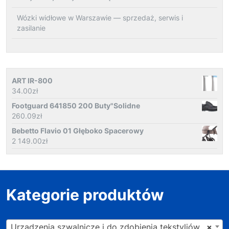
Wózki widłowe w Warszawie — sprzedaż, serwis i
zasilanie
ART IR-800
34.00
zł
Footguard 641850 200 Buty"Solidne
260.09
zł
Bebetto Flavio 01 Głęboko Spacerowy
2 149.00
zł
Kategorie produktów
Urządzenia szwalnicze i do zdobienia tekstyliów (4)
×