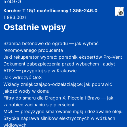
574.97
zł
Karcher T 15/1 eco!efficiency 1.355-246.0
1 883.00
zł
Ostatnie wpisy
Szamba betonowe do ogrodu — jak wybrać
renomowanego producenta
Jaki rekuperator wybrać: poradnik ekspertów Pro-Vent
Dokument zabezpieczenia przed wybuchem i audyt
ATEX — przygotuj się w Krakowie
Jak wdrożyć QoS
Wkłady zmiękczająco-odżelaziające: jak poprawić
jakość wody w domu
Filtry do smaru dla Dragon X, Piccola i Bravo — jak
zapobiec zacinaniu się pierścieni
MQL — precyzyjne smarowanie mgłą i dozowanie oleju
Szybka naprawa silników elektrycznych w wózkach
widłowych