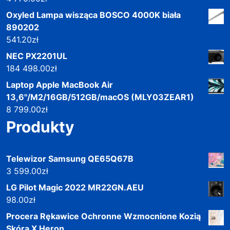
Oxyled Lampa wisząca BOSCO 4000K biała
890202
541.20
zł
NEC PX2201UL
184 498.00
zł
Laptop Apple MacBook Air
13,6"/M2/16GB/512GB/macOS (MLY03ZEAR1)
8 799.00
zł
Produkty
Telewizor Samsung QE65Q67B
3 599.00
zł
LG Pilot Magic 2022 MR22GN.AEU
98.00
zł
Procera Rękawice Ochronne Wzmocnione Kozią
Skórą X Heron