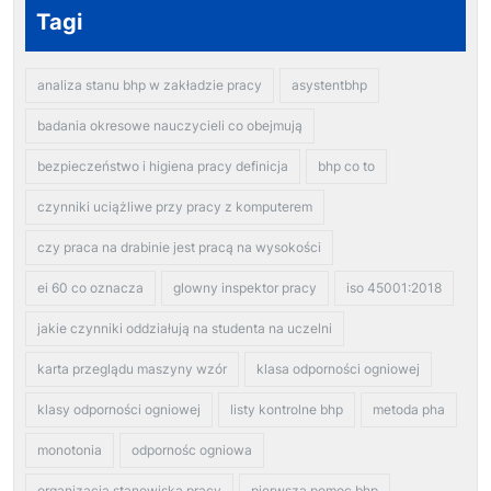
Tagi
analiza stanu bhp w zakładzie pracy
asystentbhp
badania okresowe nauczycieli co obejmują
bezpieczeństwo i higiena pracy definicja
bhp co to
czynniki uciążliwe przy pracy z komputerem
czy praca na drabinie jest pracą na wysokości
ei 60 co oznacza
glowny inspektor pracy
iso 45001:2018
jakie czynniki oddziałują na studenta na uczelni
karta przeglądu maszyny wzór
klasa odporności ogniowej
klasy odporności ogniowej
listy kontrolne bhp
metoda pha
monotonia
odpornośc ogniowa
organizacja stanowiska pracy
pierwsza pomoc bhp