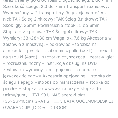
Szerokość ściegu: 2,3 do 7mm Transport różnicowy:
Wyposażony w 2 transportery Regulacja naprężenia
nici: TAK Ścieg 2.nitkowy: TAK Ścieg 3.nitkowy: TAK
Skok igły: 25mm Podniesienie stopki: 5 do 6mm
Stopka przegubowa: TAK Ścieg 4.nitkowy: TAK
Wymiary: 33x28x30 cm Waga: ok. 7,6 kg Akcesoria w
zestawie z maszyną: – pokrowiec – torebka na
akcesoria – pęseta – siatka na szpulki (4szt.) – kołpaki
na szpulki (4szt.) – szczotka czyszcząca – zestaw igieł
– rozrusznik nożny – instrukcja obsługi na DVD –
zestaw do wymiany nici – pojemnik na odpadki –
języczek ściegowy Akcesoria opcjonalne: – stopka do
ściegu ślepego – stopka do marszczenia – stopka do
perełek – stopka do wszywania bizy – stopka do
taśmy/gumy – TYLKO U NAS szeroki blat
(35x26x10cm) GRATIS!!!!!!!!! 3 LATA OGÓLNOPOLSKIEJ
GWARANCJI!! „DOOR TO DOOR”