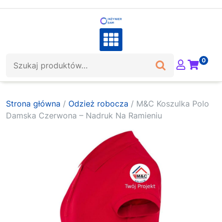
Skip
to
content
Szukaj:
0
Strona główna
/
Odzież robocza
/ M&C Koszulka Polo
Damska Czerwona – Nadruk Na Ramieniu