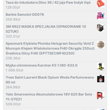
Taca do Inkubatora Dino 36 / 42 jaja Paw Indyk Gęś
129.00
zł
Barbie Samolot GDG76
259.99
zł
3M 9922 MASKA SPECJALNA (OPAKOWANIE 10
SZTUK)
320.01
zł
Specmark Etykieta Plomba Hologram Security Void Z
Mocnym Klejem Wielokolorowa Fi40 Okrągłe 250szt.
Średnica Gilzy Fi40 (EPTTSECMF40250)
239.36
zł
Myjka ciśnieniowa Karcher K5 1.180-633.0
1 099.00
zł
Yves Saint Laurent Black Opium Woda Perfumowana
90 ml
264.99
zł
Yato Smarownica Akumulatorowa 18V 620 Bar Solo
Yt-07021
509.00
zł