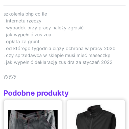
szkolenia bhp co ile
, internetu rzeczy
, wypadek przy pracy należy zgłosić
, jak wypełnić zus zua
, opłata za grunt
, od którego tygodnia ciąży ochrona w pracy 2020
, czy sprzedawca w sklepie musi mieć maseczkę
, jak wypełnić deklarację zus dra za styczeń 2022
yyyyy
Podobne produkty