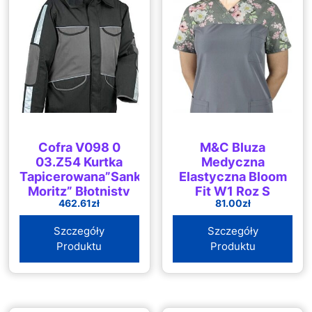
Cofra V098 0
M&C Bluza
03.Z54 Kurtka
Medyczna
Tapicerowana”Sankt
Elastyczna Bloom
Moritz” Błotnisty
Fit W1 Roz S
462.61
zł
81.00
zł
Rozmiar 54
Szara/Czarna
Szczegóły
Szczegóły
Produktu
Produktu