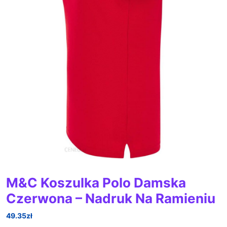
M&C Koszulka Polo Damska
Czerwona – Nadruk Na Ramieniu
49.35
zł