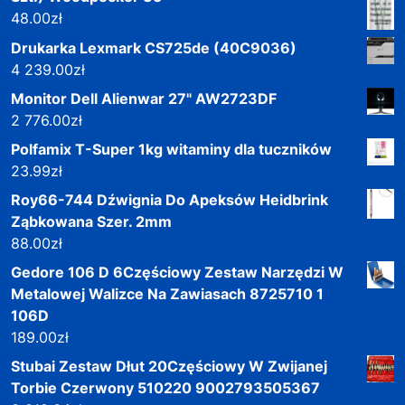
48.00
zł
Drukarka Lexmark CS725de (40C9036)
4 239.00
zł
Monitor Dell Alienwar 27" AW2723DF
2 776.00
zł
Polfamix T-Super 1kg witaminy dla tuczników
23.99
zł
Roy66-744 Dźwignia Do Apeksów Heidbrink
Ząbkowana Szer. 2mm
88.00
zł
Gedore 106 D 6Częściowy Zestaw Narzędzi W
Metalowej Walizce Na Zawiasach 8725710 1
106D
189.00
zł
Stubai Zestaw Dłut 20Częściowy W Zwijanej
Torbie Czerwony 510220 9002793505367