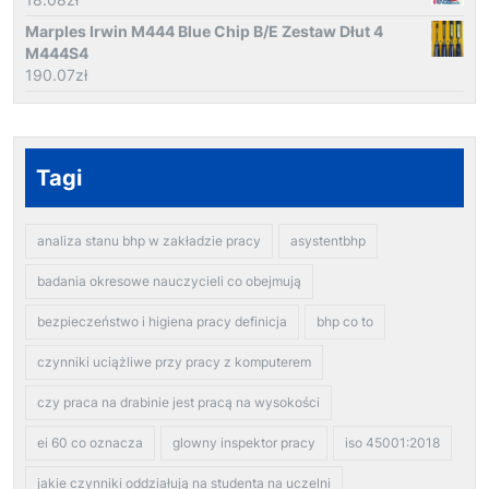
Marples Irwin M444 Blue Chip B/E Zestaw Dłut 4
M444S4
190.07
zł
Tagi
analiza stanu bhp w zakładzie pracy
asystentbhp
badania okresowe nauczycieli co obejmują
bezpieczeństwo i higiena pracy definicja
bhp co to
czynniki uciążliwe przy pracy z komputerem
czy praca na drabinie jest pracą na wysokości
ei 60 co oznacza
glowny inspektor pracy
iso 45001:2018
jakie czynniki oddziałują na studenta na uczelni