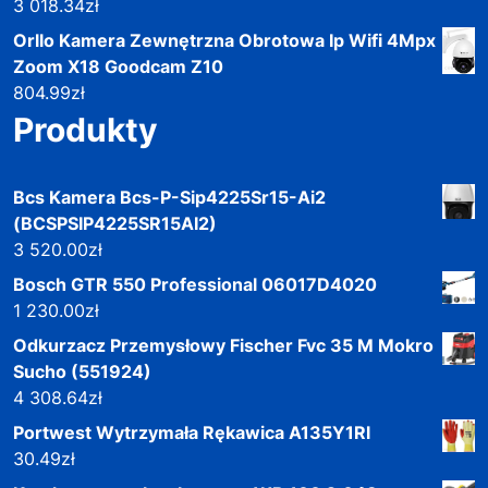
3 018.34
zł
Orllo Kamera Zewnętrzna Obrotowa Ip Wifi 4Mpx
Zoom X18 Goodcam Z10
804.99
zł
Produkty
Bcs Kamera Bcs-P-Sip4225Sr15-Ai2
(BCSPSIP4225SR15AI2)
3 520.00
zł
Bosch GTR 550 Professional 06017D4020
1 230.00
zł
Odkurzacz Przemysłowy Fischer Fvc 35 M Mokro
Sucho (551924)
4 308.64
zł
Portwest Wytrzymała Rękawica A135Y1Rl
30.49
zł