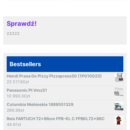
Sprawdź!
zzzzz
Bestsellers
Hendi Prasa Do Pizzy Pizzapress50 (1P010025)
23 517.60
zł
Panasonic Pt Vmz51
10 990.00
zł
Columbia Niebieskie 1889551329
299.99
zł
Reis FARTUCH 72x86cm FPB-KL C FPBKL72x86C
44.91
zł