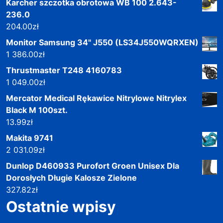
Karcher szczotka obrotowa WB 100 2.643-
236.0
204.00
zł
Monitor Samsung 34" J550 (LS34J550WQRXEN)
1 386.00
zł
Thrustmaster T248 4160783
1 049.00
zł
Mercator Medical Rękawice Nitrylowe Nitrylex
Black M 100szt.
13.99
zł
Makita 9741
2 031.09
zł
Dunlop D460933 Purofort Groen Unisex Dla
Dorosłych Długie Kalosze Zielone
327.82
zł
Ostatnie wpisy