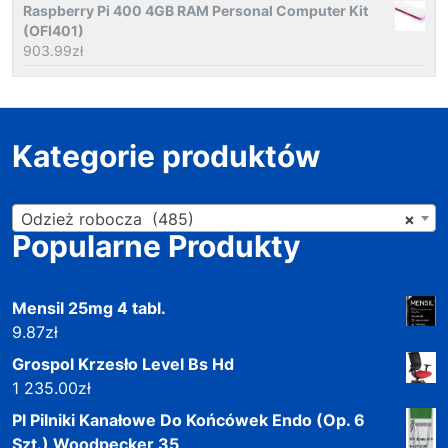
Raspberry Pi 400 4GB RAM Personal Computer Kit
(OFI401)
903.99
zł
Kategorie produktów
Odzież robocza (485)
×
Popularne Produkty
Mensil 25mg 4 tabl.
9.87
zł
Grospol Krzesło Level Bs Hd
1 235.00
zł
Pl Pilniki Kanałowe Do Końcówek Endo (Op. 6
Szt.) Woodpecker 35