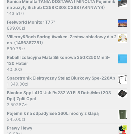
Konica Minolta TANIA DOSTAWA ! MINOLTA Pojemnik
na zuzyty Bizhub C258 C308 C368 (A4NNWY4)
143.51
zł
Feelworld Monitor T7 7"
899.00
zł
Villeroy&Boch Spring Awaken. Zestaw obiadowy dla 2
os. (1486387281)
590.75
zł
Reball Izolacyjna Mata Silikonowa 350X250Mm S-
130 Hotair
40.00
zł
Spacetronik Elektryczny Stelaż Biurkowy Spe-226Ab
1 349.00
zł
Bixolon Spp L410 Usb Rs232 Wi Fi 8 Dots/Mm (203
Dpi) Zplii Cpcl
2 597.87
zł
Pojemnik na odpady Ese 360L mocny z klapą
345.00
zł
Prawy i lewy
18.08
zł