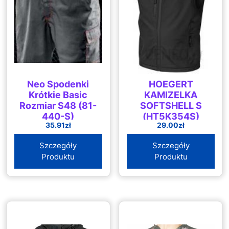
Neo Spodenki
HOEGERT
Krótkie Basic
KAMIZELKA
Rozmiar S48 (81-
SOFTSHELL S
440-S)
(HT5K354S)
35.91
zł
29.00
zł
Szczegóły
Szczegóły
Produktu
Produktu