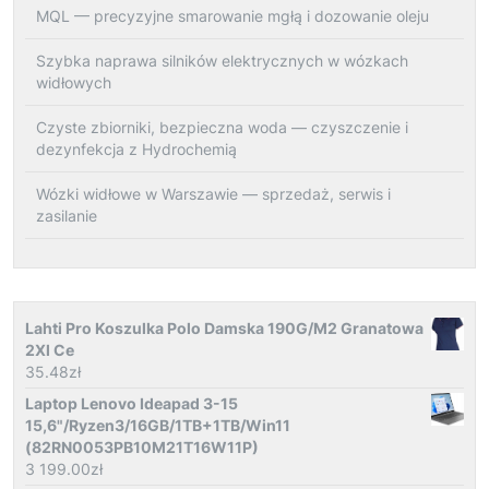
MQL — precyzyjne smarowanie mgłą i dozowanie oleju
Szybka naprawa silników elektrycznych w wózkach
widłowych
Czyste zbiorniki, bezpieczna woda — czyszczenie i
dezynfekcja z Hydrochemią
Wózki widłowe w Warszawie — sprzedaż, serwis i
zasilanie
Lahti Pro Koszulka Polo Damska 190G/M2 Granatowa
2Xl Ce
35.48
zł
Laptop Lenovo Ideapad 3-15
15,6"/Ryzen3/16GB/1TB+1TB/Win11
(82RN0053PB10M21T16W11P)
3 199.00
zł