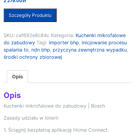
2 279.00
zł
Szczegóły Produktu
SKU:
caf692e8c84c
Kategoria:
Kuchenki mikrofalowe
do zabudowy
Tagi:
importer bhp
,
inicjowanie procesu
spalania to
,
ndn bhp
,
przyczyna zewnętrzna wypadku
,
środki ochrony zbiorowej
Opis
Opis
Kuchenki mikrofalowe do zabudowy | Bosch
Zasady udziału w loterii:
1. Ściągnij bezpłatną aplikację Home Connect.