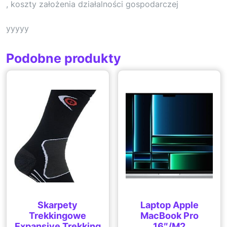
, koszty założenia działalności gospodarczej
yyyyy
Podobne produkty
Skarpety
Laptop Apple
Trekkingowe
MacBook Pro
Expansive Trekking
16″/M2