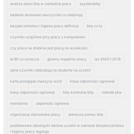
analiza stanu bhp w zakładzie pracy
asystentbhp
badania okresowe nauczycieli co obejmują
bezpieczeństwo i higiena pracy definicja
bhp co to
czynniki uciążliwe przy pracy z komputerem
czy praca na drabinie jest pracą na wysokości
ei 60 co oznacza
glowny inspektor pracy
iso 45001:2018
jakie czynniki oddziałują na studenta na uczelni
karta przeglądu maszyny wzór
klasa odporności ogniowej
klasy odporności ogniowej
listy kontrolne bhp
metoda pha
monotonia
odpornośc ogniowa
organizacja stanowiska pracy
pierwsza pomoc bhp
podstawowe obowiązki rektora uczelni w zakresie bezpieczeństwa
i higieny pracy reguluje