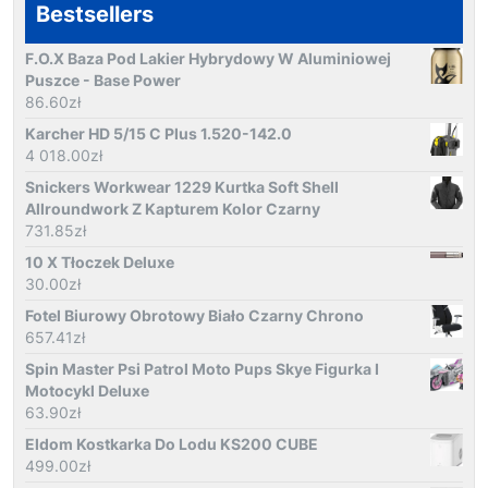
Bestsellers
F.O.X Baza Pod Lakier Hybrydowy W Aluminiowej
Puszce - Base Power
86.60
zł
Karcher HD 5/15 C Plus 1.520-142.0
4 018.00
zł
Snickers Workwear 1229 Kurtka Soft Shell
Allroundwork Z Kapturem Kolor Czarny
731.85
zł
10 X Tłoczek Deluxe
30.00
zł
Fotel Biurowy Obrotowy Biało Czarny Chrono
657.41
zł
Spin Master Psi Patrol Moto Pups Skye Figurka I
Motocykl Deluxe
63.90
zł
Eldom Kostkarka Do Lodu KS200 CUBE
499.00
zł