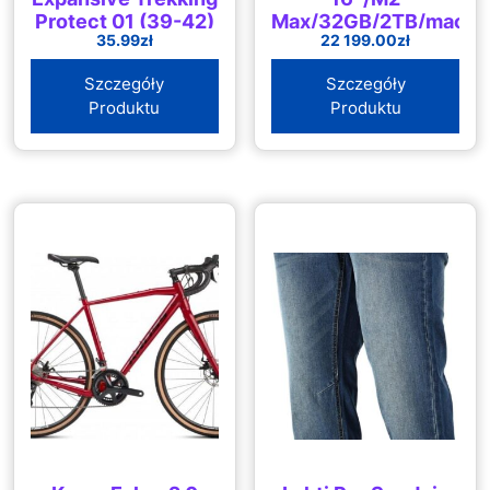
Protect 01 (39-42)
Max/32GB/2TB/macO
35.99
zł
22 199.00
zł
(MNWC3ZEAP1R1D2)
Szczegóły
Szczegóły
Produktu
Produktu