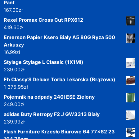
Pant
167.00
zł
Rexel Promax Cross Cut RPX612
419.60
zł
Emerson Papier Ksero Biały A5 80G Ryza 500
Arkuszy
16.99
zł
Stylage Stylage L Classic (1X1Ml)
239.00
zł
Eb Classy'S Deluxe Torba Lekarska (Brązowa)
1 375.95
zł
Pojemnik na odpady 240l ESE Zielony
249.00
zł
adidas Buty Retropy F2 J GW3313 Biały
239.99
zł
Flash Furniture Krzesło Biurowe 64 77x62 23
104 78cm