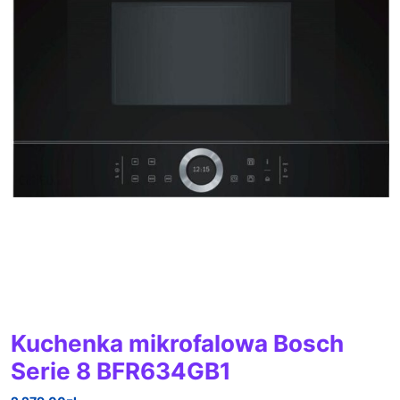
Kuchenka mikrofalowa Bosch
Serie 8 BFR634GB1