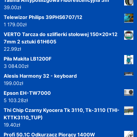
39.00
zł
Telewizor Philips 39PHS6707/12
1 179.00
zł
VERTO Tarcza do szlifierki stołowej 150x20x12
7mm 2 sztuki 61H605
22.99
zł
Piła Makita LB1200F
3 084.00
zł
Alesis Harmony 32 - keyboard
199.00
zł
Epson EH-TW7000
5 103.28
zł
Thi Chip Czarny Kyocera Tk 3110, Tk-3110 (THI-
KTTK3110_TUP)
19.40
zł
Profi 50.1C Odkurzacz Piorący 1400W