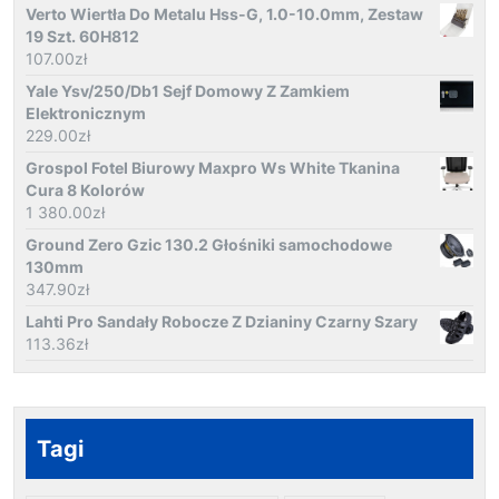
Verto Wiertła Do Metalu Hss-G, 1.0-10.0mm, Zestaw
19 Szt. 60H812
107.00
zł
Yale Ysv/250/Db1 Sejf Domowy Z Zamkiem
Elektronicznym
229.00
zł
Grospol Fotel Biurowy Maxpro Ws White Tkanina
Cura 8 Kolorów
1 380.00
zł
Ground Zero Gzic 130.2 Głośniki samochodowe
130mm
347.90
zł
Lahti Pro Sandały Robocze Z Dzianiny Czarny Szary
113.36
zł
Tagi