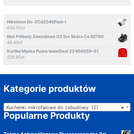
Hikvision Ds-2Cd2045Fwd-I
650.00
zł
Neo Półbuty Zawodowe O2 Src Skóra Ce 82760
48.49
zł
Kurtka Męska Puma teamGoal 23 656559-01
229.95
zł
Kategorie produktów
Kuchenki mikrofalowe do zabudowy (2)
×
Popularne Produkty
Taśma Antypoślizgowa Fluorescencyjna 3m