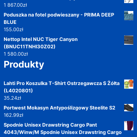
1 867.00
zł
Poduszka na fotel podwieszany - PRIMA DEEP
BLUE
155.00
zł
Nettop Intel NUC Tiger Canyon
(BNUC11TNHI30Z02)
1 580.00
zł
Produkty
Lahti Pro Koszulka T-Shirt Ostrzegawcza S Żółta
(L4020801)
35.24
zł
Portwest Mokasyn Antypoślizgowy Steelite S2
162.99
zł
Spodnie Unisex Drawstring Cargo Pant
4043/Winw/M Spodnie Unisex Drawstring Cargo