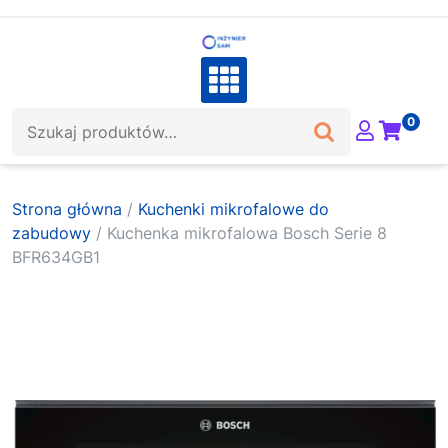
Skip
to
content
Szukaj:
0
Strona główna
/
Kuchenki mikrofalowe do
zabudowy
/ Kuchenka mikrofalowa Bosch Serie 8
BFR634GB1