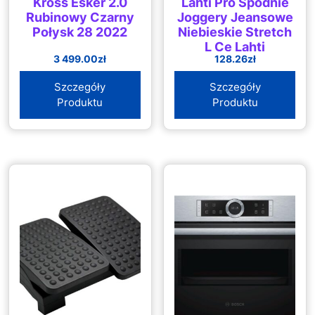
Kross Esker 2.0
Lahti Pro Spodnie
Rubinowy Czarny
Joggery Jeansowe
Połysk 28 2022
Niebieskie Stretch
L Ce Lahti
3 499.00
zł
128.26
zł
Szczegóły
Szczegóły
Produktu
Produktu