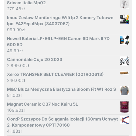
Sricam Italia Mp02
279.48
zł
Imou Zestaw Monitoringu Wifi Ip 2 Kamery Tubowe
Ipc-F42Fep 4Mpx (34037057)
999.99
zł
Newell Bateria LP-E6 LP-E6N Canon 6D Mark II 7D
60D 5D
49.99
zł
Cannondale Cujo 20 2023
2 899.00
zł
Xerox TRANSFER BELT CLEANER (001R00613)
246.00
zł
M&C Bluza Medyczna Elastyczna Bloom Fit W1 Roz S
81.00
zł
Magnat Ceramic C37 Noc Kairu 5L
169.90
zł
Con:P Szczypce Do Ściągania Izolacji 160mm Uchwyt
2-Komponentowy CPT178160
41.88
zł