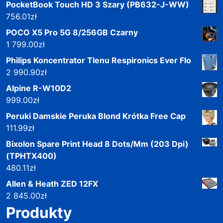
PocketBook Touch HD 3 Szary (PB632-J-WW)
756.01
zł
POCO X5 Pro 5G 8/256GB Czarny
1 799.00
zł
Philips Koncentrator Tlenu Respironics Ever Flo
2 990.90
zł
Alpine R-W10D2
999.00
zł
Peruki Damskie Peruka Blond Krótka Free Cap
111.99
zł
Bixolon Spare Print Head 8 Dots/Mm (203 Dpi)
(TPHTX400)
480.11
zł
Allen & Heath ZED 12FX
2 845.00
zł
Produkty