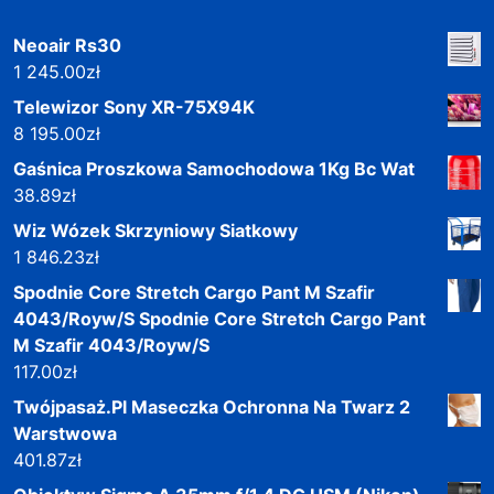
Neoair Rs30
1 245.00
zł
Telewizor Sony XR-75X94K
8 195.00
zł
Gaśnica Proszkowa Samochodowa 1Kg Bc Wat
38.89
zł
Wiz Wózek Skrzyniowy Siatkowy
1 846.23
zł
Spodnie Core Stretch Cargo Pant M Szafir
4043/Royw/S Spodnie Core Stretch Cargo Pant
M Szafir 4043/Royw/S
117.00
zł
Twójpasaż.Pl Maseczka Ochronna Na Twarz 2
Warstwowa
401.87
zł