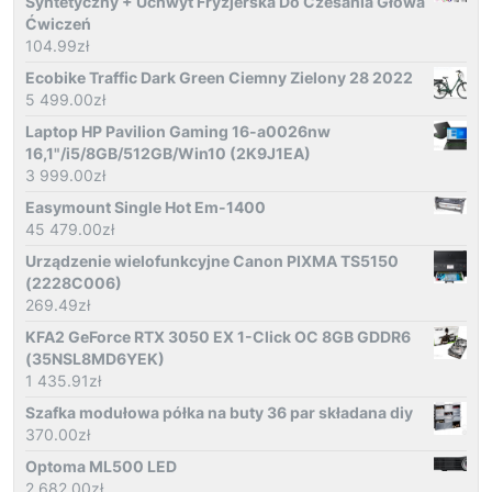
Syntetyczny + Uchwyt Fryzjerska Do Czesania Głowa
Ćwiczeń
104.99
zł
Ecobike Traffic Dark Green Ciemny Zielony 28 2022
5 499.00
zł
Laptop HP Pavilion Gaming 16-a0026nw
16,1"/i5/8GB/512GB/Win10 (2K9J1EA)
3 999.00
zł
Easymount Single Hot Em-1400
45 479.00
zł
Urządzenie wielofunkcyjne Canon PIXMA TS5150
(2228C006)
269.49
zł
KFA2 GeForce RTX 3050 EX 1-Click OC 8GB GDDR6
(35NSL8MD6YEK)
1 435.91
zł
Szafka modułowa półka na buty 36 par składana diy
370.00
zł
Optoma ML500 LED
2 682.00
zł