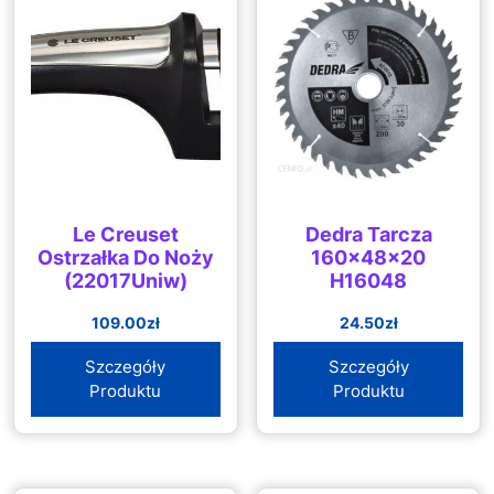
Le Creuset
Dedra Tarcza
Ostrzałka Do Noży
160x48x20
(22017Uniw)
H16048
109.00
zł
24.50
zł
Szczegóły
Szczegóły
Produktu
Produktu