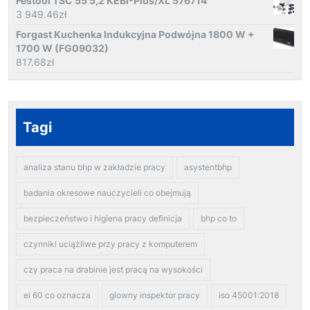
Festool TSC 55 5,2 KEBI-Plus/XL 576714
3 949.46
zł
Forgast Kuchenka Indukcyjna Podwójna 1800 W +
1700 W (FG09032)
817.68
zł
Tagi
analiza stanu bhp w zakładzie pracy
asystentbhp
badania okresowe nauczycieli co obejmują
bezpieczeństwo i higiena pracy definicja
bhp co to
czynniki uciążliwe przy pracy z komputerem
czy praca na drabinie jest pracą na wysokości
ei 60 co oznacza
glowny inspektor pracy
iso 45001:2018