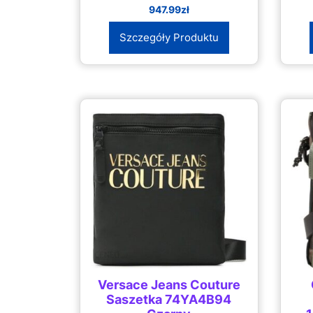
947.99
zł
Szczegóły Produktu
Versace Jeans Couture
Saszetka 74YA4B94