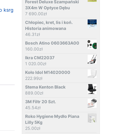
Forest Deluxe Szampański
3X4m W Optyce Dębu
o ksrg
7 690.00
zł
Chłopiec, kret, lis i koń.
Historia animowana
46.31
zł
Bosch Atino 0603663A00
160.00
zł
Ikra CM22037
1 020.00
zł
Koło Idol M14020000
222.99
zł
Stema Kenton Black
889.00
zł
3M Filtr 20 Szt.
45.54
zł
Roko Hygiene Mydło Piana
Lilly 5Kg
25.00
zł