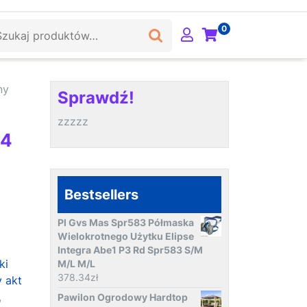
ukaj:
0
ny
Sprawdź!
zzzzz
84
Bestsellers
Pl Gvs Mas Spr583 Półmaska
Wielokrotnego Użytku Elipse
Integra Abe1 P3 Rd Spr583 S/M
ki
M/L M/L
378.34
zł
y akt
,
Pawilon Ogrodowy Hardtop