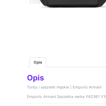
Opis
Opis
Torby i saszetki męskie | Emporio Armani
Emporio Armani Saszetka nerka Y4O361 Y