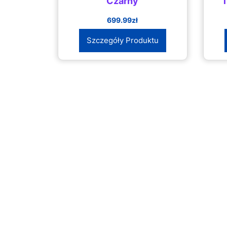
Czarny
699.99
zł
Szczegóły Produktu