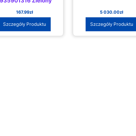
1935901316 Zielony
167.99
zł
5 030.00
zł
Szczegóły Produktu
Szczegóły Produktu