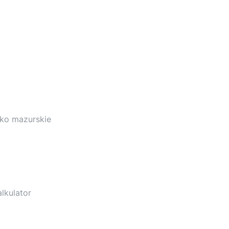
sko mazurskie
lkulator