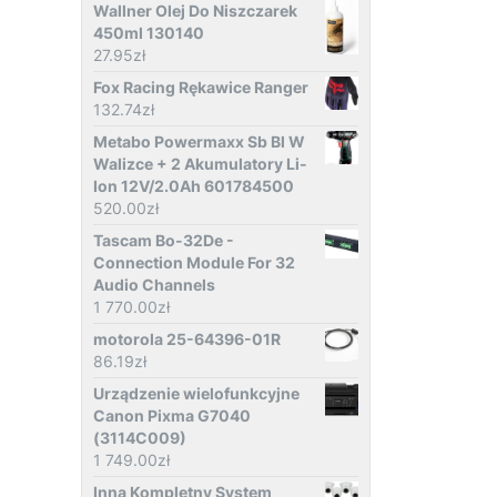
Wallner Olej Do Niszczarek
450ml 130140
27.95
zł
Fox Racing Rękawice Ranger
132.74
zł
Metabo Powermaxx Sb Bl W
Walizce + 2 Akumulatory Li-
Ion 12V/2.0Ah 601784500
520.00
zł
Tascam Bo-32De -
Connection Module For 32
Audio Channels
1 770.00
zł
motorola 25-64396-01R
86.19
zł
Urządzenie wielofunkcyjne
Canon Pixma G7040
(3114C009)
1 749.00
zł
Inna Kompletny System