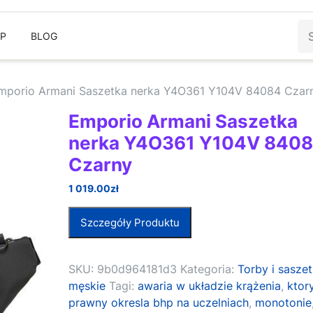
Sz
EP
BLOG
mporio Armani Saszetka nerka Y4O361 Y104V 84084 Czar
Emporio Armani Saszetka
nerka Y4O361 Y104V 840
Czarny
1 019.00
zł
Szczegóły Produktu
SKU:
9b0d964181d3
Kategoria:
Torby i saszet
męskie
Tagi:
awaria w układzie krążenia
,
ktor
prawny okresla bhp na uczelniach
,
monotonie