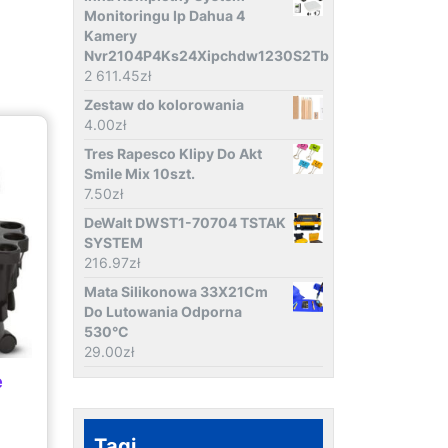
Monitoringu Ip Dahua 4
Kamery
Nvr2104P4Ks24Xipchdw1230S2Tb
2 611.45
zł
Zestaw do kolorowania
4.00
zł
Tres Rapesco Klipy Do Akt
Smile Mix 10szt.
7.50
zł
DeWalt DWST1-70704 TSTAK
SYSTEM
216.97
zł
Mata Silikonowa 33X21Cm
Do Lutowania Odporna
530°C
29.00
zł
e
Tagi