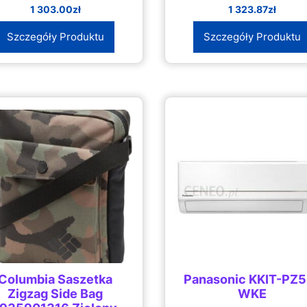
1 303.00
zł
1 323.87
zł
Szczegóły Produktu
Szczegóły Produktu
Columbia Saszetka
Panasonic KKIT-PZ5
Zigzag Side Bag
WKE