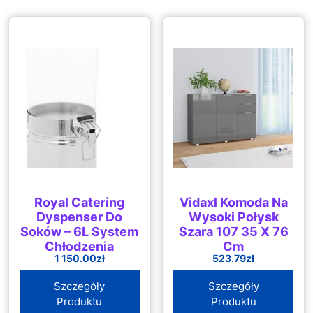
Royal Catering
Vidaxl Komoda Na
Dyspenser Do
Wysoki Połysk
Soków – 6L System
Szara 107 35 X 76
Chłodzenia
Cm
1 150.00
zł
523.79
zł
(RCAK02)
Szczegóły
Szczegóły
Produktu
Produktu