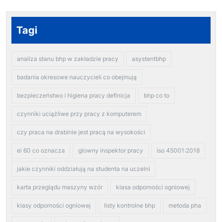
Tagi
analiza stanu bhp w zakładzie pracy
asystentbhp
badania okresowe nauczycieli co obejmują
bezpieczeństwo i higiena pracy definicja
bhp co to
czynniki uciążliwe przy pracy z komputerem
czy praca na drabinie jest pracą na wysokości
ei 60 co oznacza
glowny inspektor pracy
iso 45001:2018
jakie czynniki oddziałują na studenta na uczelni
karta przeglądu maszyny wzór
klasa odporności ogniowej
klasy odporności ogniowej
listy kontrolne bhp
metoda pha