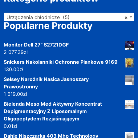
Urządzenia chłodnicze (5)
×
Popularne Produkty
Monitor Dell 27" S2721DGF
2 077.29
zł
Snickers Nakolanniki Ochronne Piankowe 9169
130.00
zł
Selsey Narożnik Nasica Jasnoszary
Prawostronny
1 619.00
zł
Bielenda Meso Med Aktywny Koncentrat
Depigmentacyjny Z Liposomalnym
Oligopeptydem Rozjaśniającym
0.01
zł
Dahle Niszczarka 403 Mhp Technology