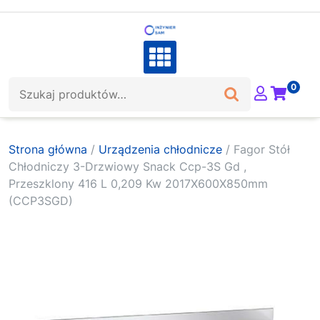
Skip
to
content
Szukaj:
0
Strona główna
/
Urządzenia chłodnicze
/ Fagor Stół
Chłodniczy 3-Drzwiowy Snack Ccp-3S Gd ,
Przeszklony 416 L 0,209 Kw 2017X600X850mm
(CCP3SGD)