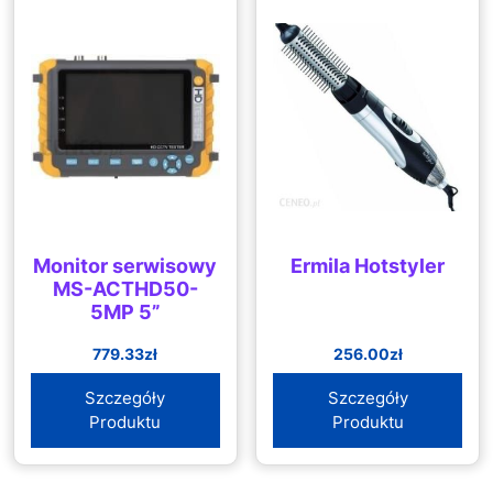
Monitor serwisowy
Ermila Hotstyler
MS-ACTHD50-
5MP 5”
779.33
zł
256.00
zł
Szczegóły
Szczegóły
Produktu
Produktu