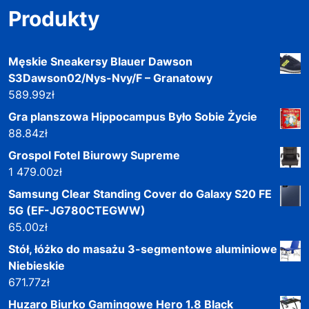
Produkty
Męskie Sneakersy Blauer Dawson
S3Dawson02/Nys-Nvy/F – Granatowy
589.99
zł
Gra planszowa Hippocampus Było Sobie Życie
88.84
zł
Grospol Fotel Biurowy Supreme
1 479.00
zł
Samsung Clear Standing Cover do Galaxy S20 FE
5G (EF-JG780CTEGWW)
65.00
zł
Stół, łóżko do masażu 3-segmentowe aluminiowe
Niebieskie
671.77
zł
Huzaro Biurko Gamingowe Hero 1.8 Black