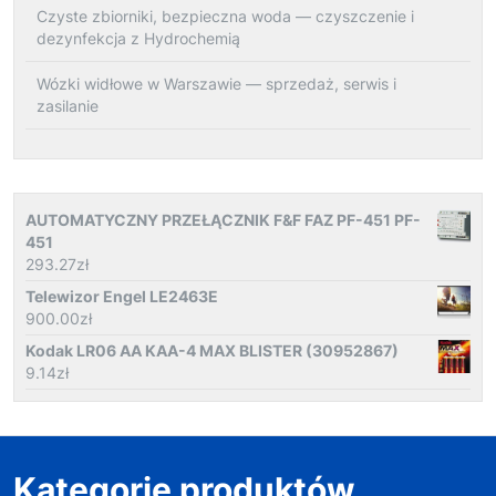
Czyste zbiorniki, bezpieczna woda — czyszczenie i
dezynfekcja z Hydrochemią
Wózki widłowe w Warszawie — sprzedaż, serwis i
zasilanie
AUTOMATYCZNY PRZEŁĄCZNIK F&F FAZ PF-451 PF-
451
293.27
zł
Telewizor Engel LE2463E
900.00
zł
Kodak LR06 AA KAA-4 MAX BLISTER (30952867)
9.14
zł
Kategorie produktów