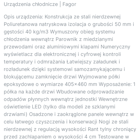
Urządzenia chłodnicze | Fagor
Opis urządzenia: Konstrukcja ze stali nierdzewnej
Poliuretanowa natryskowa izolacja o grubości 50 mm i
gęstości 40 kg/m3 Wymuszony obieg systemu
chłodzenia wewnątrz Parownik z miedzianymi
przewodami oraz aluminiowymi klapami Numeryczny
wyświetlacz dla elektronicznej i cyfrowej kontroli
temperatury i odmrażania Łatwiejszy załadunek i
rozładunek dzięki systemowi samozamykającemu i
blokującemu zamknięcie drzwi Wyjmowane półki
epoksydowe o wymiarze 405×460 mm Wyposażenie: 1
półka na każde drzwi Wbudowane odprowadzanie
odpadów płynnych wewnątrz jednostki Wewnętrzne
oświetlenie LED (tylko dla modeli ze szklanymi
drzwiami) Osadzone i zaokrąglone panele wewnątrz w
celu łatwego czyszczenia i konserwacji Nogi ze stali
nierdzewnej z regulacją wysokości Rant tylny chroniący
przed zachlapaniem o wysokości 4 cm Testowane w