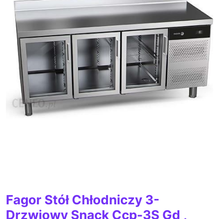
Fagor Stół Chłodniczy 3-
Drzwiowy Snack Ccp-3S Gd ,