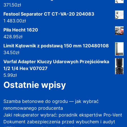
371.50
zł
Festool Separator CT CT-VA-20 204083
1 483.00
zł
Piła Hecht 1620
428.95
zł
Limit Kątownik z podstawą 150 mm 120480108
34.50
zł
Vorfal Adapter Kluczy Udarowych Przejściówka
1/2 1/4 Hex V07027
5.99
zł
Ostatnie wpisy
Szamba betonowe do ogrodu — jak wybrać
renomowanego producenta
Jaki rekuperator wybrać: poradnik ekspertów Pro-Vent
Dokument zabezpieczenia przed wybuchem i audyt