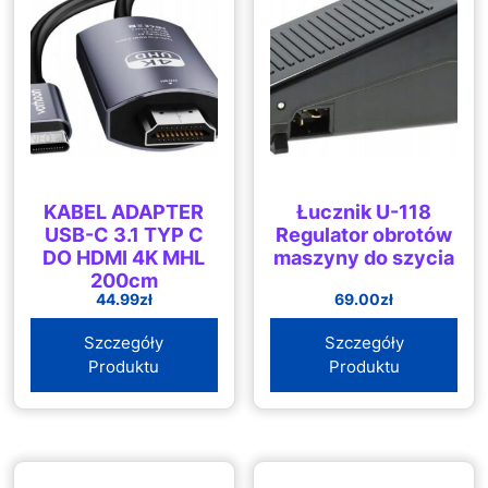
KABEL ADAPTER
Łucznik U-118
USB-C 3.1 TYP C
Regulator obrotów
DO HDMI 4K MHL
maszyny do szycia
200cm
44.99
zł
69.00
zł
Szczegóły
Szczegóły
Produktu
Produktu