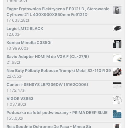
1 699.00
zł
Fagor Frytownica Elektryczna F E9121 D , Sterowanie
Cyfrowe 21 L 400X930X850mm Fe9121D
17 633.28
zł
Logic LM12 BLACK
12.00
zł
Konica Minolta C3350i
10 999.00
zł
Savio Adapter HDMI M do VGA F (CL-27/B)
21.68
zł
Neo Buty Półbuty Robocze Trampki Metal 82-110 R 39
227.55
zł
Canon i-SENSYS LBP236DW (5162C006)
1 172.47
zł
VIGOR V3653
1 037.80
zł
Poduszka na fotel podwieszany - PRIMA DEEP BLUE
155.00
zł
Reis Spodnie Ochronne Do Pasa - Mmsp Sb