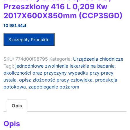
Przeszklony 416 L 0,209 Kw
2017X600X850mm (CCP3SGD)
10 981.44
zł
Szczegóły Produktu
SKU:
774d00f98795
Kategoria:
Urządzenia chłodnicze
Tagi:
jednodniowe zwolnienie lekarskie na badania
,
okoliczności oraz przyczyny wypadku przy pracy
ustala
,
opisz złożoność pracy człowieka
,
produkcja
potokowa
,
zapobieganie pożarom
Opis
Opis