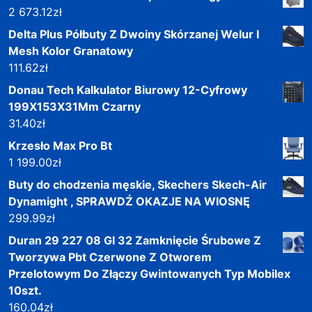
2 673.12
zł
Delta Plus Półbuty Z Dwoiny Skórzanej Welur I
Mesh Kolor Granatowy
111.62
zł
Donau Tech Kalkulator Biurowy 12-Cyfrowy
199X153X31Mm Czarny
31.40
zł
Krzesło Max Pro Bt
1 199.00
zł
Buty do chodzenia męskie, Skechers Skech-Air
Dynamight , SPRAWDŹ OKAZJE NA WIOSNĘ
299.99
zł
Duran 29 227 08 Gl 32 Zamknięcie Śrubowe Z
Tworzywa Pbt Czerwone Z Otworem
Przelotowym Do Złączy Gwintowanych Typ Mobilex
10szt.
160.04
zł