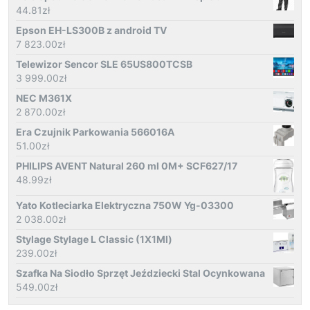
44.81
zł
Epson EH-LS300B z android TV
7 823.00
zł
Telewizor Sencor SLE 65US800TCSB
3 999.00
zł
NEC M361X
2 870.00
zł
Era Czujnik Parkowania 566016A
51.00
zł
PHILIPS AVENT Natural 260 ml 0M+ SCF627/17
48.99
zł
Yato Kotleciarka Elektryczna 750W Yg-03300
2 038.00
zł
Stylage Stylage L Classic (1X1Ml)
239.00
zł
Szafka Na Siodło Sprzęt Jeździecki Stal Ocynkowana
549.00
zł