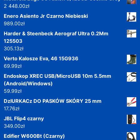
2 448.00
zł
Enero Asiento Jr Czarno Niebieski
989.00
zł
Harder & Steenbeck Aerograf Ultra 0.2Mm
125503
305.13
zł
Verto Kalosze Eva, 46 15G936
69.99
zł
Endoskop XREC USB/MicroUSB 10m 5.5mm
(Android/Windows)
59.99
zł
DzIURKACz DO PASKÓW SKÓRY 25 mm
17.76
zł
JBL Flip4 czarny
349.00
zł
Edifier W600Bt (Czarny)