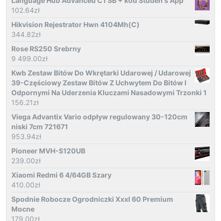
Language Hub Advanced C1 SB + kod Studen's App
102.64
zł
Hikvision Rejestrator Hwn 4104Mh(C)
344.82
zł
Rose RS250 Srebrny
9 499.00
zł
Kwb Zestaw Bitów Do Wkrętarki Udarowej / Udarowej
39-Częściowy Zestaw Bitów Z Uchwytem Do Bitów I
Odpornymi Na Uderzenia Kluczami Nasadowymi Trzonki 1
156.21
zł
Viega Advantix Vario odpływ regulowany 30-120cm
niski 7cm 721671
953.94
zł
Pioneer MVH-S120UB
239.00
zł
Xiaomi Redmi 6 4/64GB Szary
410.00
zł
Spodnie Robocze Ogrodniczki Xxxl 60 Premium
Mocne
179.00
zł