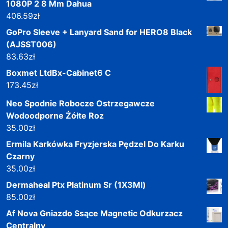
1080P 2 8 Mm Dahua
406.59
zł
GoPro Sleeve + Lanyard Sand for HERO8 Black
(AJSST006)
83.63
zł
Boxmet LtdBx-Cabinet6 C
173.45
zł
Neo Spodnie Robocze Ostrzegawcze
Wodoodporne Żółte Roz
35.00
zł
Ermila Karkówka Fryzjerska Pędzel Do Karku
Czarny
35.00
zł
Dermaheal Ptx Platinum Sr (1X3Ml)
85.00
zł
Af Nova Gniazdo Ssące Magnetic Odkurzacz
Centralny