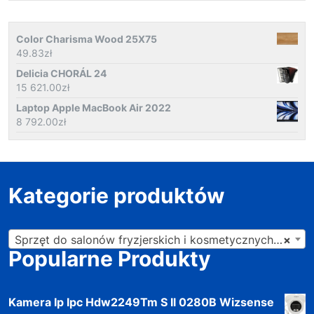
Color Charisma Wood 25X75
49.83
zł
Delicia CHORÁL 24
15 621.00
zł
Laptop Apple MacBook Air 2022
8 792.00
zł
Kategorie produktów
Sprzęt do salonów fryzjerskich i kosmetycznych (201)
×
Popularne Produkty
Kamera Ip Ipc Hdw2249Tm S Il 0280B Wizsense