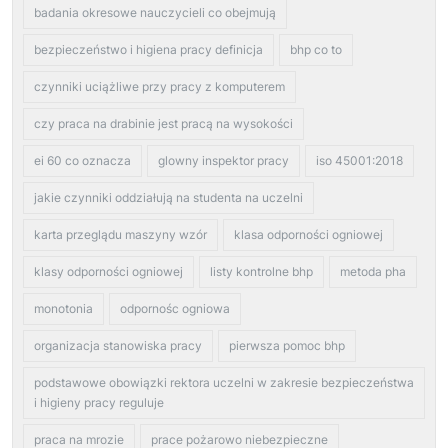
badania okresowe nauczycieli co obejmują
bezpieczeństwo i higiena pracy definicja
bhp co to
czynniki uciążliwe przy pracy z komputerem
czy praca na drabinie jest pracą na wysokości
ei 60 co oznacza
glowny inspektor pracy
iso 45001:2018
jakie czynniki oddziałują na studenta na uczelni
karta przeglądu maszyny wzór
klasa odporności ogniowej
klasy odporności ogniowej
listy kontrolne bhp
metoda pha
monotonia
odpornośc ogniowa
organizacja stanowiska pracy
pierwsza pomoc bhp
podstawowe obowiązki rektora uczelni w zakresie bezpieczeństwa
i higieny pracy reguluje
praca na mrozie
prace pożarowo niebezpieczne