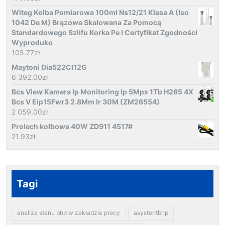
Witeg Kolba Pomiarowa 100ml Ns12/21 Klasa A (Iso
1042 De M) Brązowa Skalowana Za Pomocą
Standardowego Szlifu Korka Pe I Certyfikat Zgodności
Wyproduko
105.77
zł
Maytoni Dia522Cl12G
6 392.00
zł
Bcs View Kamera Ip Monitoring Ip 5Mpx 1Tb H265 4X
Bcs V Eip15Fwr3 2.8Mm Ir 30M (ZM26554)
2 059.00
zł
Prolech kolbowa 40W ZD911 4517#
21.93
zł
Tagi
analiza stanu bhp w zakładzie pracy
asystentbhp