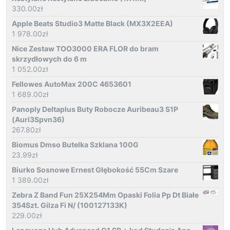
330.00
zł
Apple Beats Studio3 Matte Black (MX3X2EEA)
1 978.00
zł
Nice Zestaw TOO3000 ERA FLOR do bram
skrzydłowych do 6 m
1 052.00
zł
Fellowes AutoMax 200C 4653601
1 689.00
zł
Panoply Deltaplus Buty Robocze Auribeau3 S1P
(Auri3Spvn36)
267.80
zł
Biomus Dmso Butelka Szklana 100G
23.99
zł
Biurko Sosnowe Ernest Głębokość 55Cm Szare
1 389.00
zł
Zebra Z Band Fun 25X254Mm Opaski Folia Pp Dt Białe
354Szt. Gilza Fi N/ (100127133K)
229.00
zł