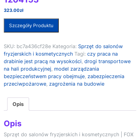
323.00
zł
Szczegóły Produktu
SKU:
bc7a436cf28e
Kategoria:
Sprzęt do salonów
fryzjerskich i kosmetycznych
Tagi:
czy praca na
drabinie jest pracą na wysokości
,
drogi transportowe
na hali produkcyjnej
,
model zarządzania
bezpieczeństwem pracy obejmuje
,
zabezpieczenia
przeciwpożarowe
,
zagrożenia na budowie
Opis
Opis
Sprzęt do salonów fryzjerskich i kosmetycznych | FOX