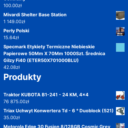
100.00
zł
Mivardi Shelter Base Station
1 149.00
zł
Perły Polski
15.64
zł
Specmark Etykiety Termiczne Niebieskie
Papierowe 50Mm X 70Mm 1000Szt. Średnica
Gilzy Fi40 (ETER50X701000BLU)
42.08
zł
Produkty
Traktor KUBOTA B1-241 - 24 KM, 4x4
76 875.00
zł
Triax Uchwyt Konwertera Td - 6 ° Duoblock (521)
35.00
zł
Motorola Edge 30 Fusion 8/128GB Cosmic Grey