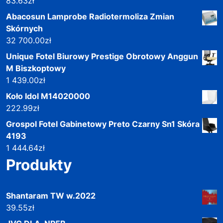
83.63
zł
Abacosun Lamprobe Radiotermoliza Zmian
Skórnych
32 700.00
zł
Unique Fotel Biurowy Prestige Obrotowy Anggun
M Biszkoptowy
1 439.00
zł
Koło Idol M14020000
222.99
zł
Grospol Fotel Gabinetowy Preto Czarny Sn1 Skóra
4193
1 444.64
zł
Produkty
Shantaram TW w.2022
39.55
zł