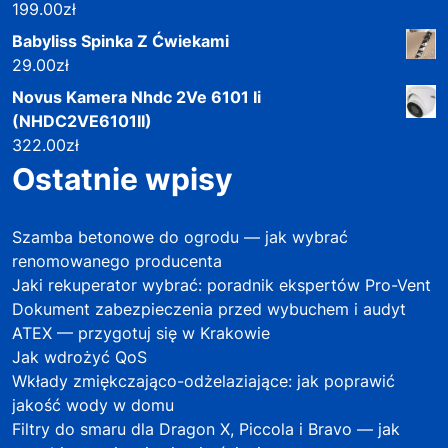
199.00
zł
Babyliss Spinka Z Ćwiekami
29.00
zł
Novus Kamera Nhdc 2Ve 6101 Ii
(NHDC2VE6101II)
322.00
zł
Ostatnie wpisy
Szamba betonowe do ogrodu — jak wybrać
renomowanego producenta
Jaki rekuperator wybrać: poradnik ekspertów Pro-Vent
Dokument zabezpieczenia przed wybuchem i audyt
ATEX — przygotuj się w Krakowie
Jak wdrożyć QoS
Wkłady zmiękczająco-odżelaziające: jak poprawić
jakość wody w domu
Filtry do smaru dla Dragon X, Piccola i Bravo — jak