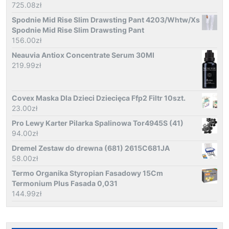
725.08
zł
Spodnie Mid Rise Slim Drawsting Pant 4203/Whtw/Xs
Spodnie Mid Rise Slim Drawsting Pant
156.00
zł
Neauvia Antiox Concentrate Serum 30Ml
219.99
zł
Covex Maska Dla Dzieci Dziecięca Ffp2 Filtr 10szt.
23.00
zł
Pro Lewy Karter Pilarka Spalinowa Tor4945S (41)
94.00
zł
Dremel Zestaw do drewna (681) 2615C681JA
58.00
zł
Termo Organika Styropian Fasadowy 15Cm
Termonium Plus Fasada 0,031
144.99
zł