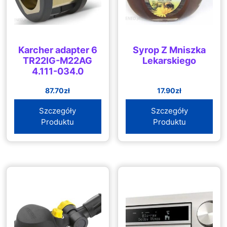
Karcher adapter 6
Syrop Z Mniszka
TR22IG-M22AG
Lekarskiego
4.111-034.0
87.70
zł
17.90
zł
Szczegóły
Szczegóły
Produktu
Produktu