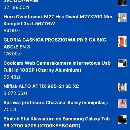
JVC DLA-NP5B
32 199.00
zł
Horn Gwintownik M27 Hss Gwint M27X200 Mm
Komplet 3szt.56776W
84.99
zł
GLORIA GAŚNICA PROSZKOWA PD 6 GX 6KG
ABC/E EN 3
176.00
zł
Coolcam Web Camerakamera Internetowa Usb
Full Hd 1080P (Czarny Aluminium)
55.48
zł
Nilfisk ALTO ATTIX 965-21 SD XC
8 072.66
zł
Sprawa profesora Chazana. Kulisy manipulacji
7.00
zł
Etuitab Etui Klawiatura do Samsung Galaxy Tab
S8 X700 X705 (X700KEYBOARD)