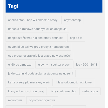
Tagi
analiza stanu bhp w zakładzie pracy
asystentbhp
badania okresowe nauczycieli co obejmują
bezpieczeństwo i higiena pracy definicja
bhp co to
czynniki uciążliwe przy pracy z komputerem
czy praca na drabinie jest pracą na wysokości
ei 60 co oznacza
glowny inspektor pracy
iso 45001:2018
jakie czynniki oddziałują na studenta na uczelni
karta przeglądu maszyny wzór
klasa odporności ogniowej
klasy odporności ogniowej
listy kontrolne bhp
metoda pha
monotonia
odpornośc ogniowa