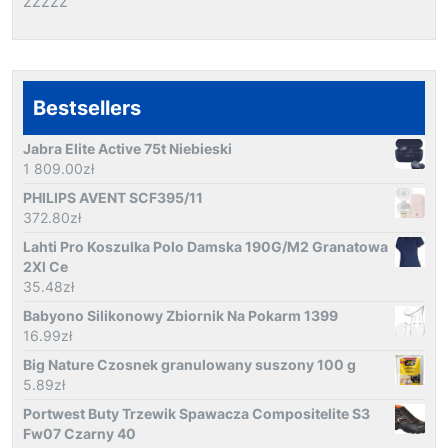
zzzzz
Bestsellers
Jabra Elite Active 75t Niebieski
1 809.00
zł
PHILIPS AVENT SCF395/11
372.80
zł
Lahti Pro Koszulka Polo Damska 190G/M2 Granatowa
2Xl Ce
35.48
zł
Babyono Silikonowy Zbiornik Na Pokarm 1399
16.99
zł
Big Nature Czosnek granulowany suszony 100 g
5.89
zł
Portwest Buty Trzewik Spawacza Compositelite S3
Fw07 Czarny 40