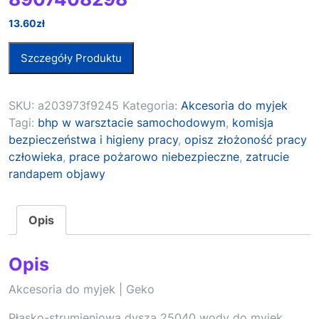
13.60
zł
Szczegóły Produktu
SKU:
a203973f9245
Kategoria:
Akcesoria do myjek
Tagi:
bhp w warsztacie samochodowym
,
komisja
bezpieczeństwa i higieny pracy
,
opisz złożoność pracy
człowieka
,
prace pożarowo niebezpieczne
,
zatrucie
randapem objawy
Opis
Opis
Akcesoria do myjek | Geko
Płasko-strumieniowa dysza 25040 wody do myjek