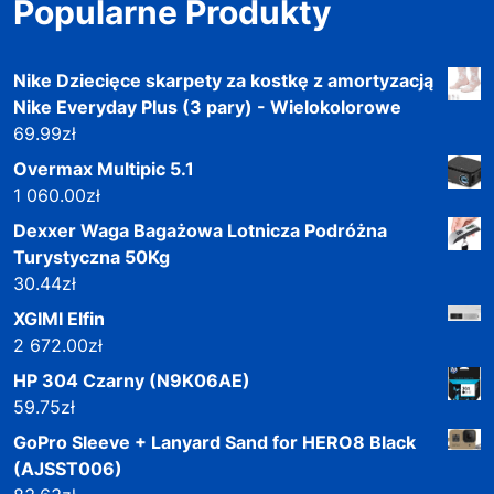
Popularne Produkty
Nike Dziecięce skarpety za kostkę z amortyzacją
Nike Everyday Plus (3 pary) - Wielokolorowe
69.99
zł
Overmax Multipic 5.1
1 060.00
zł
Dexxer Waga Bagażowa Lotnicza Podróżna
Turystyczna 50Kg
30.44
zł
XGIMI Elfin
2 672.00
zł
HP 304 Czarny (N9K06AE)
59.75
zł
GoPro Sleeve + Lanyard Sand for HERO8 Black
(AJSST006)