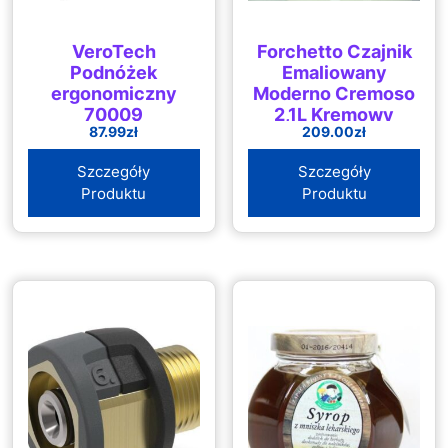
VeroTech
Forchetto Czajnik
Podnóżek
Emaliowany
ergonomiczny
Moderno Cremoso
70009
2,1L Kremowy
87.99
zł
209.00
zł
Szczegóły
Szczegóły
Produktu
Produktu