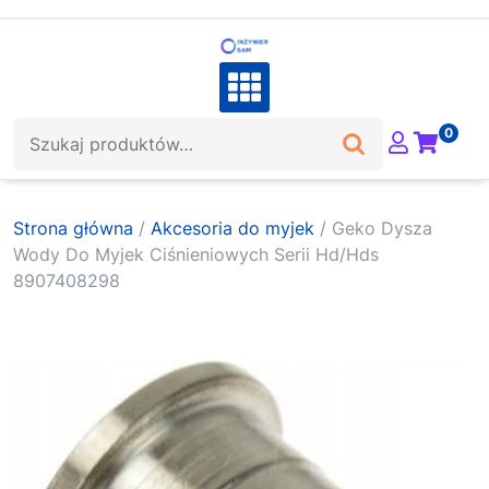
Skip
to
content
Szukaj:
0
Strona główna
/
Akcesoria do myjek
/ Geko Dysza
Wody Do Myjek Ciśnieniowych Serii Hd/Hds
8907408298