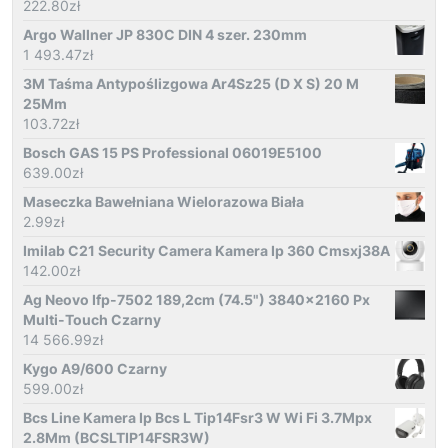
222.80
zł
Argo Wallner JP 830C DIN 4 szer. 230mm
1 493.47
zł
3M Taśma Antypoślizgowa Ar4Sz25 (D X S) 20 M
25Mm
103.72
zł
Bosch GAS 15 PS Professional 06019E5100
639.00
zł
Maseczka Bawełniana Wielorazowa Biała
2.99
zł
Imilab C21 Security Camera Kamera Ip 360 Cmsxj38A
142.00
zł
Ag Neovo Ifp-7502 189,2cm (74.5") 3840x2160 Px
Multi-Touch Czarny
14 566.99
zł
Kygo A9/600 Czarny
599.00
zł
Bcs Line Kamera Ip Bcs L Tip14Fsr3 W Wi Fi 3.7Mpx
2.8Mm (BCSLTIP14FSR3W)