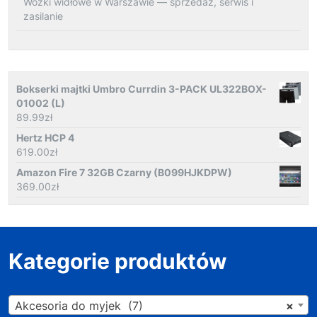
Wózki widłowe w Warszawie — sprzedaż, serwis i
zasilanie
Bokserki majtki Umbro Currdin 3-PACK UL322BOX-
01002 (L)
89.99
zł
Hertz HCP 4
619.00
zł
Amazon Fire 7 32GB Czarny (B099HJKDPW)
369.00
zł
Kategorie produktów
Akcesoria do myjek (7)
×