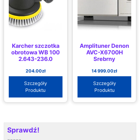
Karcher szczotka
Amplituner Denon
obrotowa WB 100
AVC-X6700H
2.643-236.0
Srebrny
204.00
zł
14 999.00
zł
Szczegóły
Szczegóły
Produktu
Produktu
Sprawdź!