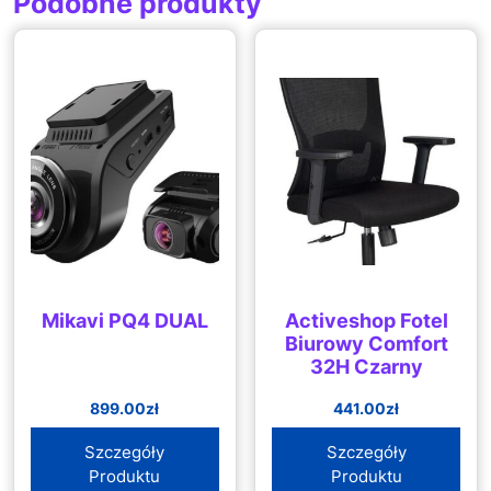
Podobne produkty
Mikavi PQ4 DUAL
Activeshop Fotel
Biurowy Comfort
32H Czarny
899.00
zł
441.00
zł
Szczegóły
Szczegóły
Produktu
Produktu