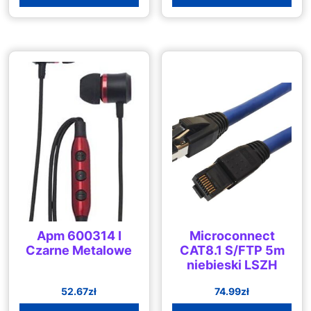
Apm 600314 I
Microconnect
Czarne Metalowe
CAT8.1 S/FTP 5m
niebieski LSZH
52.67
zł
74.99
zł