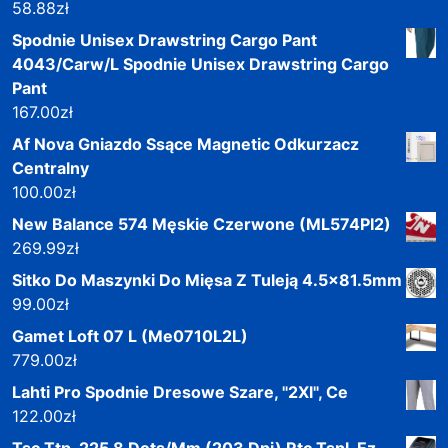
58.88
zł
Spodnie Unisex Drawstring Cargo Pant
4043/Carw/L Spodnie Unisex Drawstring Cargo
Pant
167.00
zł
Af Nova Gniazdo Ssące Magnetic Odkurzacz
Centralny
100.00
zł
New Balance 574 Męskie Czerwone (ML574PI2)
269.99
zł
Sitko Do Maszynki Do Mięsa Z Tuleją 4.5x81.5mm
99.00
zł
Gamet Loft 07 L (Me0710L2L)
779.00
zł
Lahti Pro Spodnie Dresowe Szare, "2Xl", Ce
122.00
zł