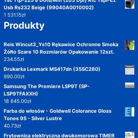
Tsc Ttp-225 8 Dots/Mm (203 Dpi) Rtc Tspl-Ez
Usb Rs232 Beige (99040A0010002)
1 531.15
zł
Produkty
Reis Wincut3_Ys10 Rękawice Ochronne Smoka
Żółto Szare 10 Rozmiarów Opakowanie 12szt.
234.55
zł
Drukarka Lexmark MS417dn (35SC280)
990.00
zł
Samsung The Premiere LSP9T (SP-
LSP9TFAXXH)
18 845.00
zł
Farba do włosów - Goldwell Colorance Gloss
Tones 9S - Silver Lustre
40.73
zł
Frytownica elektryczna dwukomorowa TIMER