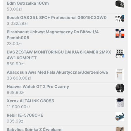
Edm Ostrzałka 10Cm
50.00
zł
Bosch GAS 35 L SFC+ Professional 06019C30W0
3 032.29
zł
Piranhacut Uchwyt Magnetyczny Do Bitów 1/4
Pcmbh005
23.00
zł
DVS ZESTAW MONITORINGU DAHUA 6 KAMER 2MPX
4W1 KOMPLET
869.99
zł
Abacosun Aws Med Fala Akustyczna/Uderzeniowa
33 600.00
zł
Huawei Watch GT 2 Pro Czarny
869.90
zł
Xerox ALTALINK C8055
11 900.00
zł
Rebir IE-5708C+E
935.99
zł
Babyliss Spinka Z Ćwiekami