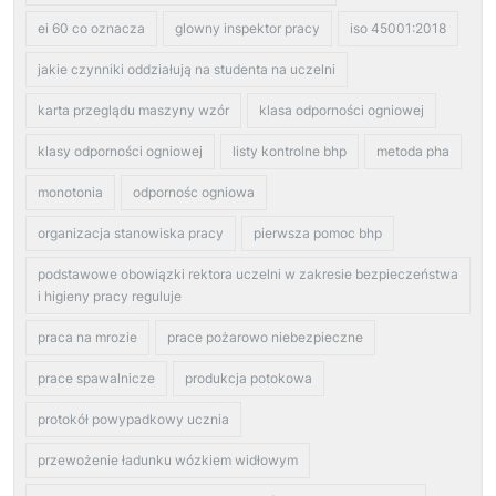
ei 60 co oznacza
glowny inspektor pracy
iso 45001:2018
jakie czynniki oddziałują na studenta na uczelni
karta przeglądu maszyny wzór
klasa odporności ogniowej
klasy odporności ogniowej
listy kontrolne bhp
metoda pha
monotonia
odpornośc ogniowa
organizacja stanowiska pracy
pierwsza pomoc bhp
podstawowe obowiązki rektora uczelni w zakresie bezpieczeństwa
i higieny pracy reguluje
praca na mrozie
prace pożarowo niebezpieczne
prace spawalnicze
produkcja potokowa
protokół powypadkowy ucznia
przewożenie ładunku wózkiem widłowym