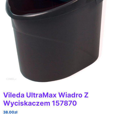
Vileda UltraMax Wiadro Z
Wyciskaczem 157870
38.00
zł