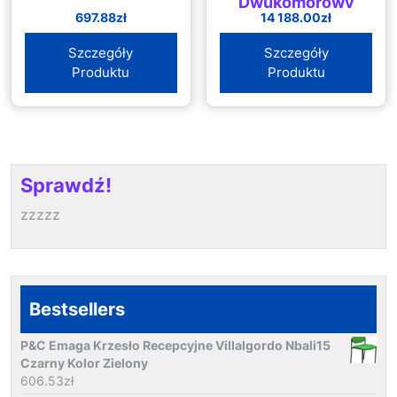
Dwukomorowy
697.88
zł
14 188.00
zł
12X36 Szeroki One
66 Xl/L (Start66
Szczegóły
Szczegóły
Big/L) (ONE66XLL)
Produktu
Produktu
Sprawdź!
zzzzz
Bestsellers
P&C Emaga Krzesło Recepcyjne Villalgordo Nbali15
Czarny Kolor Zielony
606.53
zł