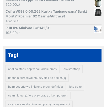
620.00
zł
Cofra V098 0 00.Z62 Kurtka Tapicerowana"Sankt
Moritz" Rozmiar 62 Czarna/Antracyt
462.61
zł
PHILIPS MiniVac FC6142/01
198.00
zł
Tagi
analiza stanu bhp w zakładzie pracy
asystentbhp
badania okresowe nauczycieli co obejmują
bezpieczeństwo i higiena pracy definicja
bhp co to
czynniki uciążliwe przy pracy z komputerem
czy praca na drabinie jest pracą na wysokości