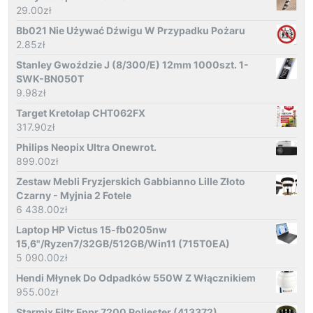
29.00
zł
Bb021 Nie Używać Dźwigu W Przypadku Pożaru
2.85
zł
Stanley Gwoździe J (8/300/E) 12mm 1000szt. 1-
SWK-BN050T
9.98
zł
Target Kretołap CHT062FX
317.90
zł
Philips Neopix Ultra Onewrot.
899.00
zł
Zestaw Mebli Fryzjerskich Gabbianno Lille Złoto
Czarny - Myjnia 2 Fotele
6 438.00
zł
Laptop HP Victus 15-fb0205nw
15,6"/Ryzen7/32GB/512GB/Win11 (715T0EA)
5 090.00
zł
Hendi Młynek Do Odpadków 550W Z Włącznikiem
955.00
zł
Starmix Filtr Fppr 7200 Poliester (413372)