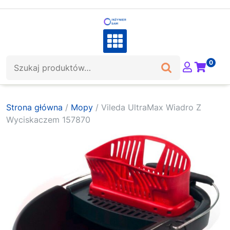
Skip
to
content
Szukaj:
0
Strona główna
/
Mopy
/ Vileda UltraMax Wiadro Z
Wyciskaczem 157870