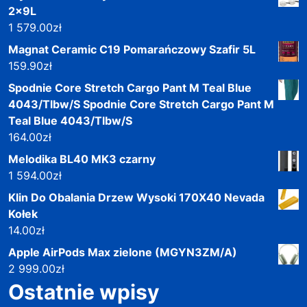
2x9L
1 579.00
zł
Magnat Ceramic C19 Pomarańczowy Szafir 5L
159.90
zł
Spodnie Core Stretch Cargo Pant M Teal Blue
4043/Tlbw/S Spodnie Core Stretch Cargo Pant M
Teal Blue 4043/Tlbw/S
164.00
zł
Melodika BL40 MK3 czarny
1 594.00
zł
Klin Do Obalania Drzew Wysoki 170X40 Nevada
Kołek
14.00
zł
Apple AirPods Max zielone (MGYN3ZM/A)
2 999.00
zł
Ostatnie wpisy