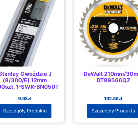
Stanley Gwoździe J
DeWalt 210mm/30
(8/300/E) 12mm
DT99566QZ
00szt. 1-SWK-BN050T
9.98
zł
192.36
zł
Szczegóły Produktu
Szczegóły Produktu