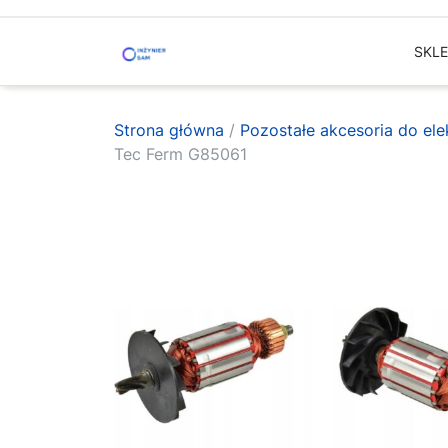
Skip
to
SKL
content
Strona główna
/
Pozostałe akcesoria do ele
Tec Ferm G85061