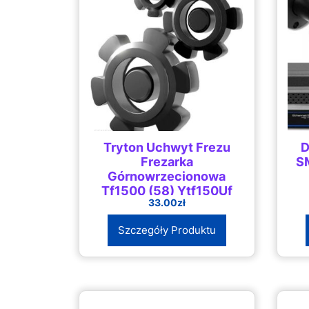
Tryton Uchwyt Frezu
D
Frezarka
S
Górnowrzecionowa
Tf1500 (58) Ytf150Uf
33.00
zł
Szczegóły Produktu