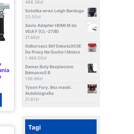
468.39
zł
Szóstka wron Leigh Bardugo
33.50
zł
Savio Adapter HDMI M do
VGA F (CL-27/B)
21.68
zł
Odkurzacz Bkf Dakota303E
Do Pracy Na Sucho I Mokro
1 499.00
zł
o
Demar Buty Bezpieczne
ania
Bdmaxxs5 B
o
139.99
zł
Tyson Fury. Bez maski.
Autobiografia
21.61
zł
Tagi