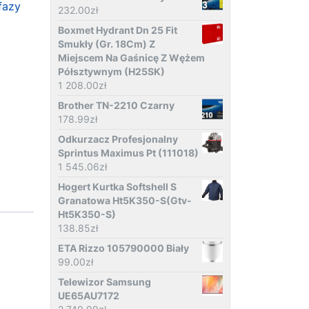
fazy
232.00
zł
Boxmet Hydrant Dn 25 Fit
Smukły (Gr. 18Cm) Z
Miejscem Na Gaśnicę Z Wężem
Półsztywnym (H25SK)
1 208.00
zł
Brother TN-2210 Czarny
178.99
zł
Odkurzacz Profesjonalny
Sprintus Maximus Pt (111018)
1 545.06
zł
Hogert Kurtka Softshell S
Granatowa Ht5K350-S(Gtv-
Ht5K350-S)
138.85
zł
ETA Rizzo 105790000 Biały
99.00
zł
Telewizor Samsung
UE65AU7172