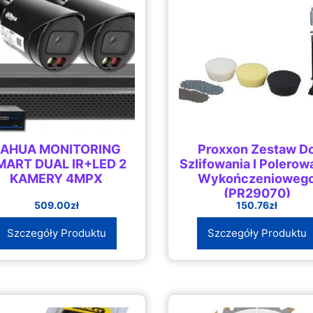
AHUA MONITORING
Proxxon Zestaw D
MART DUAL IR+LED 2
Szlifowania I Polerow
KAMERY 4MPX
Wykończenioweg
(PR29070)
509.00
zł
150.76
zł
Szczegóły Produktu
Szczegóły Produktu