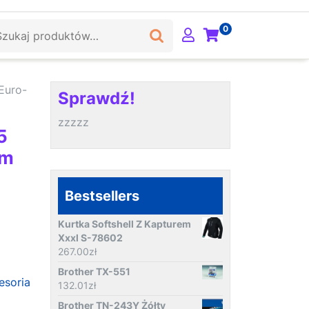
ukaj:
0
Euro-
Sprawdź!
zzzzz
5
rm
Bestsellers
Kurtka Softshell Z Kapturem
Xxxl S-78602
267.00
zł
Brother TX-551
esoria
132.01
zł
Brother TN-243Y Żółty