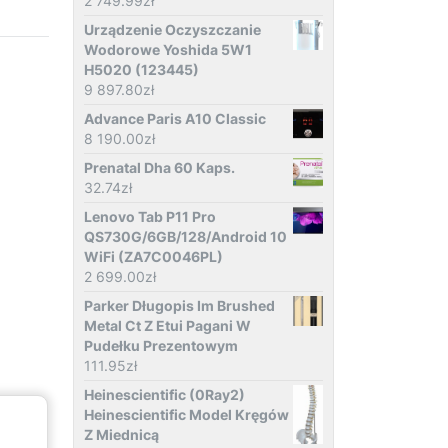
2 749.99
zł
Urządzenie Oczyszczanie
Wodorowe Yoshida 5W1
H5020 (123445)
9 897.80
zł
Advance Paris A10 Classic
8 190.00
zł
Prenatal Dha 60 Kaps.
32.74
zł
Lenovo Tab P11 Pro
QS730G/6GB/128/Android 10
WiFi (ZA7C0046PL)
2 699.00
zł
Parker Długopis Im Brushed
Metal Ct Z Etui Pagani W
Pudełku Prezentowym
111.95
zł
Heinescientific (0Ray2)
Heinescientific Model Kręgów
Z Miednicą