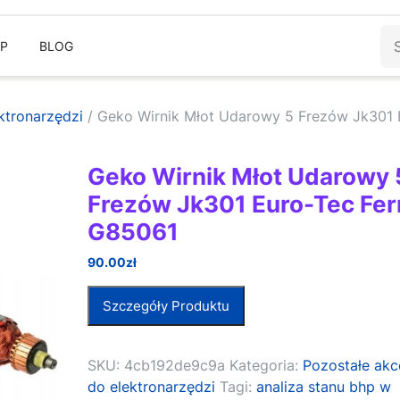
Sz
EP
BLOG
ktronarzędzi
/ Geko Wirnik Młot Udarowy 5 Frezów Jk301 
Geko Wirnik Młot Udarowy 
Frezów Jk301 Euro-Tec Fe
G85061
90.00
zł
Szczegóły Produktu
SKU:
4cb192de9c9a
Kategoria:
Pozostałe akc
do elektronarzędzi
Tagi:
analiza stanu bhp w