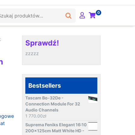
ukaj:
0
k
Sprawdź!
zzzzz
n
Bestsellers
Tascam Bo-32De -
Connection Module For 32
Audio Channels
łogowe
1 770.00
zł
at
Suprema Feniks Elegant 16:10
200x125cm Matt White HD -