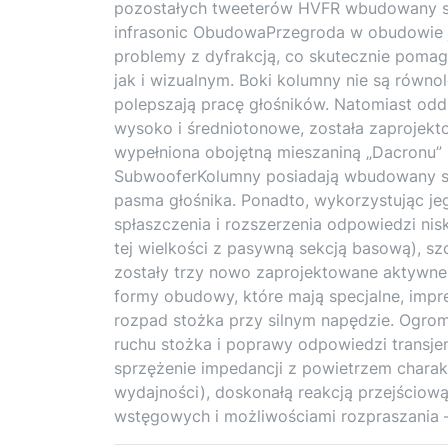
pozostałych tweeterów HVFR wbudowany s
infrasonic ObudowaPrzegroda w obudowie je
problemy z dyfrakcją, co skutecznie pom
jak i wizualnym. Boki kolumny nie są równ
polepszają pracę głośników. Natomiast odd
wysoko i średniotonowe, została zaprojekt
wypełniona obojętną mieszaniną „Dacronu” i 
SubwooferKolumny posiadają wbudowany sub
pasma głośnika. Ponadto, wykorzystując 
spłaszczenia i rozszerzenia odpowiedzi nisk
tej wielkości z pasywną sekcją basową), 
zostały trzy nowo zaprojektowane aktywne
formy obudowy, które mają specjalne, imp
rozpad stożka przy silnym napędzie. Ogro
ruchu stożka i poprawy odpowiedzi transje
sprzężenie impedancji z powietrzem chara
wydajności), doskonałą reakcją przejściow
wstęgowych i możliwościami rozpraszania 