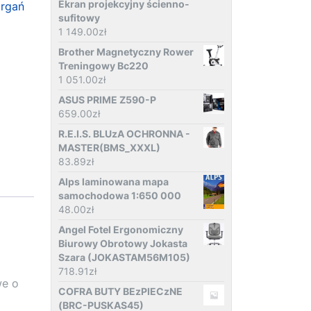
Ekran projekcyjny ścienno-
rgań
sufitowy
1 149.00
zł
Brother Magnetyczny Rower
Treningowy Bc220
1 051.00
zł
ASUS PRIME Z590-P
659.00
zł
R.E.I.S. BLUzA OCHRONNA -
MASTER(BMS_XXXL)
83.89
zł
Alps laminowana mapa
samochodowa 1:650 000
48.00
zł
Angel Fotel Ergonomiczny
Biurowy Obrotowy Jokasta
Szara (JOKASTAM56M105)
718.91
zł
we o
COFRA BUTY BEzPIECzNE
(BRC-PUSKAS45)