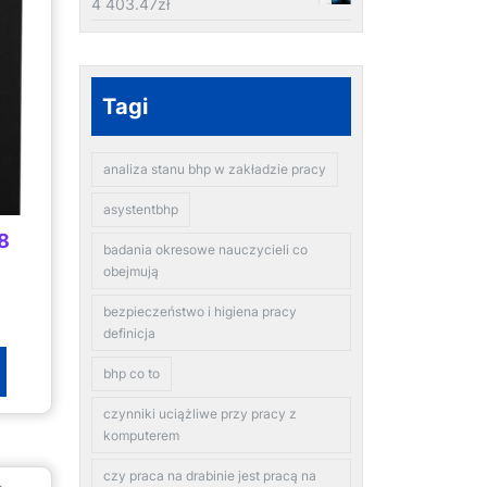
4 403.47
zł
Tagi
analiza stanu bhp w zakładzie pracy
asystentbhp
8
badania okresowe nauczycieli co
obejmują
bezpieczeństwo i higiena pracy
definicja
bhp co to
czynniki uciążliwe przy pracy z
komputerem
czy praca na drabinie jest pracą na