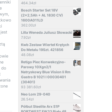
enniki
464.34
zł
e
Bosch Starter Set 18V
owym,
(2x2,5Ah + AL 1830 CV)
atkowo
1600A011LD
362.00
zł
ki
jest
Lilla Weneda Juliusz Słowacki
7.92
zł
ztą
Kwb Zestaw Wierteł Krętych
Do Metalu 19Szt. 421856
48.08
zł
dowie
ne
Retigo Piec Konwekcyjno-
Parowy 10Xgn2/1
m do
Natryskowy Blue Vision Ii Rm
ć
Gastro B 1021 I 00030401
owania
(30401)
zone
93 381.60
zł
Neo Łom 29-040
26.54
zł
Półbut Steelite Arx S1P
PORTWEST FW33 Biały 48