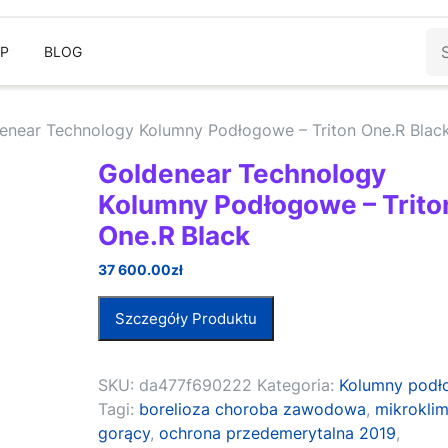
Sz
EP
BLOG
enear Technology Kolumny Podłogowe – Triton One.R Blac
Goldenear Technology
Kolumny Podłogowe – Trito
One.R Black
37 600.00
zł
Szczegóły Produktu
SKU:
da477f690222
Kategoria:
Kolumny pod
Tagi:
borelioza choroba zawodowa
,
mikroklim
gorący
,
ochrona przedemerytalna 2019
,