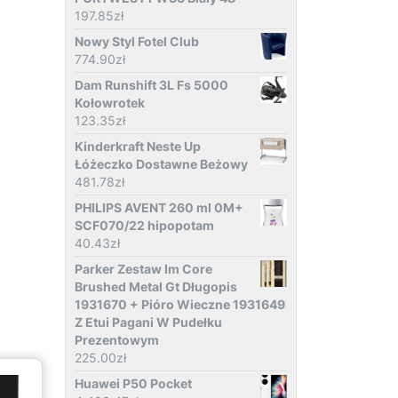
197.85
zł
Nowy Styl Fotel Club
774.90
zł
Dam Runshift 3L Fs 5000
Kołowrotek
123.35
zł
Kinderkraft Neste Up
Łóżeczko Dostawne Beżowy
481.78
zł
PHILIPS AVENT 260 ml 0M+
SCF070/22 hipopotam
40.43
zł
Parker Zestaw Im Core
Brushed Metal Gt Długopis
1931670 + Pióro Wieczne 1931649
Z Etui Pagani W Pudełku
Prezentowym
225.00
zł
Huawei P50 Pocket