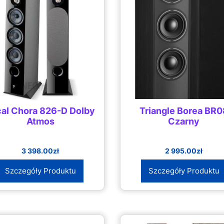
al Chora 826-D Dolby
Triangle Borea BR0
Atmos
Czarny
3 398.00
zł
2 995.00
zł
Szczegóły Produktu
Szczegóły Produktu