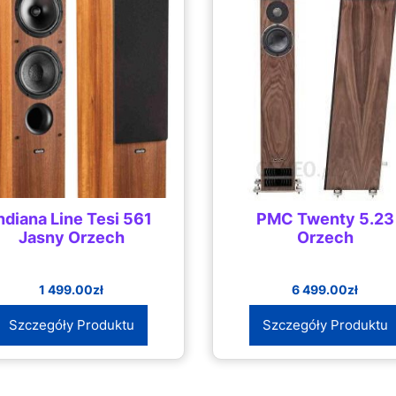
ndiana Line Tesi 561
PMC Twenty 5.23
Jasny Orzech
Orzech
1 499.00
zł
6 499.00
zł
Szczegóły Produktu
Szczegóły Produktu