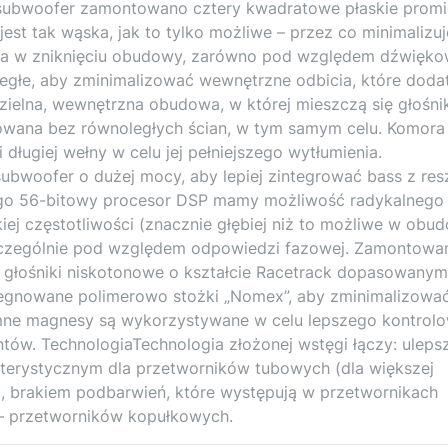
ubwoofer zamontowano cztery kwadratowe płaskie promi
st tak wąska, jak to tylko możliwe – przez co minimalizuj
aga w zniknięciu obudowy, zarówno pod względem dźwięk
oległe, aby zminimalizować wewnętrzne odbicia, które dod
zielna, wewnętrzna obudowa, w której mieszczą się głośni
owana bez równoległych ścian, w tym samym celu. Komora 
długiej wełny w celu jej pełniejszego wytłumienia.
woofer o dużej mocy, aby lepiej zintegrować bass z res
jego 56-bitowy procesor DSP mamy możliwość radykalnego
iej częstotliwości (znacznie głębiej niż to możliwe w obu
szczególnie pod względem odpowiedzi fazowej. Zamontowa
 głośniki niskotonowe o kształcie Racetrack dopasowany
regnowane polimerowo stożki „Nomex”, aby zminimalizowa
mne magnesy są wykorzystywane w celu lepszego kontrol
ntów. TechnologiaTechnologia złożonej wstęgi łączy: uleps
kterystycznym dla przetworników tubowych (dla większej
ą, brakiem podbarwień, które występują w przetwornikach
– przetworników kopułkowych.