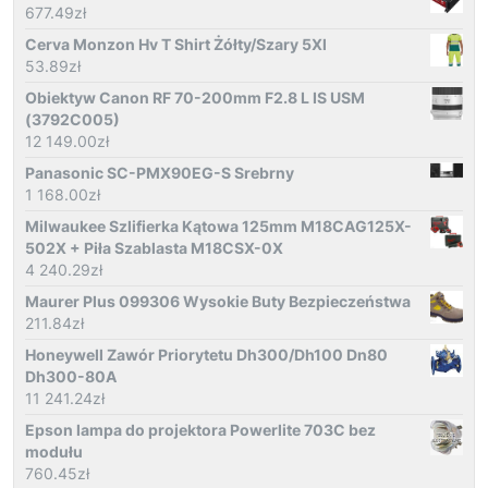
677.49
zł
Cerva Monzon Hv T Shirt Żółty/Szary 5Xl
53.89
zł
Obiektyw Canon RF 70-200mm F2.8 L IS USM
(3792C005)
12 149.00
zł
Panasonic SC-PMX90EG-S Srebrny
1 168.00
zł
Milwaukee Szlifierka Kątowa 125mm M18CAG125X-
502X + Piła Szablasta M18CSX-0X
4 240.29
zł
Maurer Plus 099306 Wysokie Buty Bezpieczeństwa
211.84
zł
Honeywell Zawór Priorytetu Dh300/Dh100 Dn80
Dh300-80A
11 241.24
zł
Epson lampa do projektora Powerlite 703C bez
modułu
760.45
zł