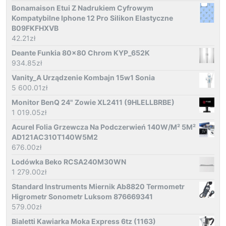
Bonamaison Etui Z Nadrukiem Cyfrowym
Kompatybilne Iphone 12 Pro Silikon Elastyczne
B09FKFHXVB
42.21
zł
Deante Funkia 80x80 Chrom KYP_652K
934.85
zł
Vanity_A Urządzenie Kombajn 15w1 Sonia
5 600.01
zł
Monitor BenQ 24" Zowie XL2411 (9HLELLBRBE)
1 019.05
zł
Acurel Folia Grzewcza Na Podczerwień 140W/M² 5M²
AD121AC310T140W5M2
676.00
zł
Lodówka Beko RCSA240M30WN
1 279.00
zł
Standard Instruments Miernik Ab8820 Termometr
Higrometr Sonometr Luksom 876669341
579.00
zł
Bialetti Kawiarka Moka Express 6tz (1163)