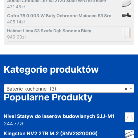
Abeba Chodaki Lorica 2120 Sbae Wru Src Białe
431.45
zł
Cofra 78 0 003.W Buty Ochronne Maiocco S3 Src
405.14
zł
Halmar Lima S3 Szafa Dąb Sonoma Biały
949.00
zł
Kategorie produktów
Baterie kuchenne (3)
×
Popularne Produkty
Nivel Statyw do laserów budowlanych SJJ-M1
244.77
zł
Kingston NV2 2TB M.2 (SNV2S2000G)