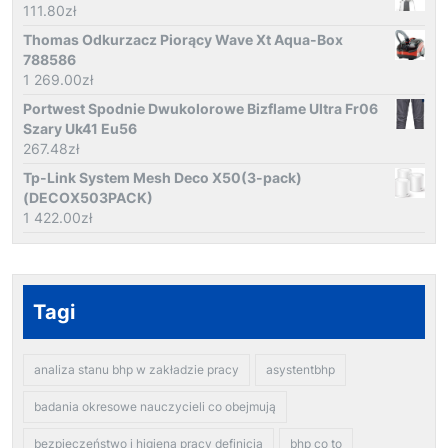
111.80
zł
Thomas Odkurzacz Piorący Wave Xt Aqua-Box
788586
1 269.00
zł
Portwest Spodnie Dwukolorowe Bizflame Ultra Fr06
Szary Uk41 Eu56
267.48
zł
Tp-Link System Mesh Deco X50(3-pack)
(DECOX503PACK)
1 422.00
zł
Tagi
analiza stanu bhp w zakładzie pracy
asystentbhp
badania okresowe nauczycieli co obejmują
bezpieczeństwo i higiena pracy definicja
bhp co to