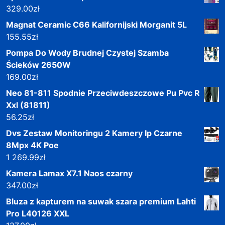
329.00
zł
Magnat Ceramic C66 Kalifornijski Morganit 5L
155.55
zł
Pompa Do Wody Brudnej Czystej Szamba
Ścieków 2650W
169.00
zł
Neo 81-811 Spodnie Przeciwdeszczowe Pu Pvc R
Xxl (81811)
56.25
zł
Dvs Zestaw Monitoringu 2 Kamery Ip Czarne
8Mpx 4K Poe
1 269.99
zł
Kamera Lamax X7.1 Naos czarny
347.00
zł
Bluza z kapturem na suwak szara premium Lahti
Pro L40126 XXL