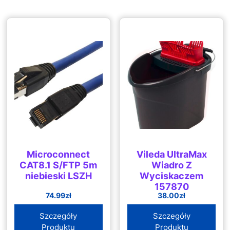
Microconnect
Vileda UltraMax
CAT8.1 S/FTP 5m
Wiadro Z
niebieski LSZH
Wyciskaczem
157870
74.99
zł
38.00
zł
Szczegóły
Szczegóły
Produktu
Produktu