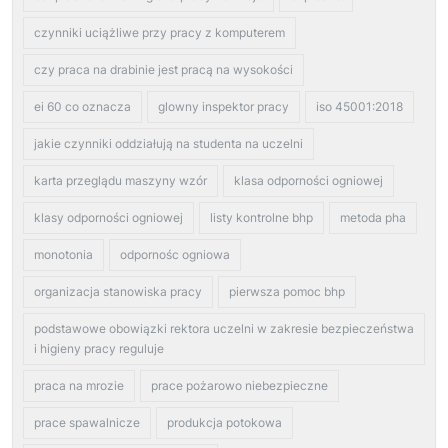
czynniki uciążliwe przy pracy z komputerem
czy praca na drabinie jest pracą na wysokości
ei 60 co oznacza
glowny inspektor pracy
iso 45001:2018
jakie czynniki oddziałują na studenta na uczelni
karta przeglądu maszyny wzór
klasa odporności ogniowej
klasy odporności ogniowej
listy kontrolne bhp
metoda pha
monotonia
odpornośc ogniowa
organizacja stanowiska pracy
pierwsza pomoc bhp
podstawowe obowiązki rektora uczelni w zakresie bezpieczeństwa
i higieny pracy reguluje
praca na mrozie
prace pożarowo niebezpieczne
prace spawalnicze
produkcja potokowa