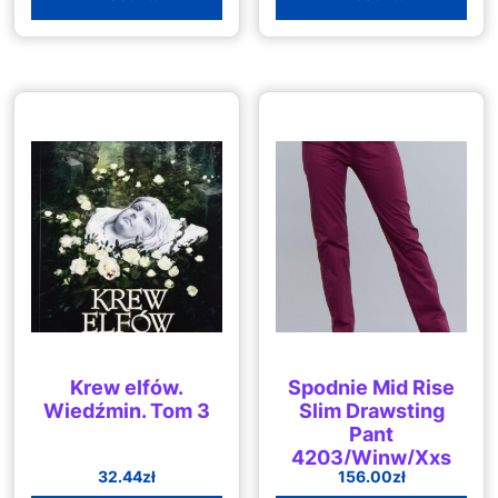
Krew elfów.
Spodnie Mid Rise
Wiedźmin. Tom 3
Slim Drawsting
Pant
4203/Winw/Xxs
32.44
zł
156.00
zł
Spodnie Mid Rise