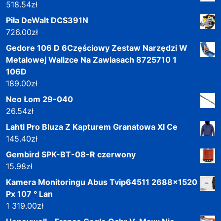
518.54
zł
Piła DeWalt DCS391N
726.00
zł
Gedore 106 D 6Częściowy Zestaw Narzędzi W
Metalowej Walizce Na Zawiasach 8725710 1
106D
189.00
zł
Neo Łom 29-040
26.54
zł
Lahti Pro Bluza Z Kapturem Granatowa Xl Ce
145.40
zł
Gembird SPK-BT-08-R czerwony
15.98
zł
Kamera Monitoringu Abus Tvip64511 2688x1520
Px 107 ° Lan
1 319.00
zł