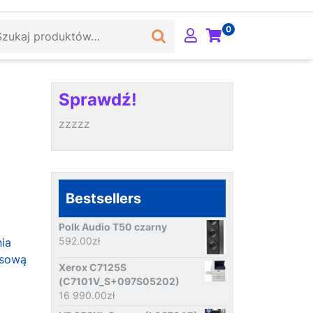
ukaj:
0
Sprawdź!
zzzzz
Bestsellers
:
Polk Audio T50 czarny
592.00
zł
ia
asową
Xerox C7125S
(C7101V_S+097S05202)
16 990.00
zł