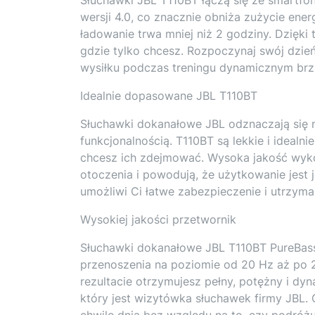
wersji 4.0, co znacznie obniża zużycie ener
ładowanie trwa mniej niż 2 godziny. Dzięki
gdzie tylko chcesz. Rozpoczynaj swój dzie
wysiłku podczas treningu dynamicznym brzm
Idealnie dopasowane JBL T110BT
Słuchawki dokanałowe JBL odznaczają się
funkcjonalnością. T110BT są lekkie i idealn
chcesz ich zdejmować. Wysoka jakość wyko
otoczenia i powodują, że użytkowanie jest
umożliwi Ci łatwe zabezpieczenie i utrzyma
Wysokiej jakości przetwornik
Słuchawki dokanałowe JBL T110BT PureBass
przenoszenia na poziomie od 20 Hz aż po 
rezultacie otrzymujesz pełny, potężny i d
który jest wizytówka słuchawek firmy JBL.
chwilę dnia bez względu na to, czy podróż