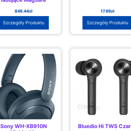
846.44
zł
17.99
zł
Szczegóły Produktu
Szczegóły Produktu
Sony WH-XB910N
Bluedio Hi TWS Cza