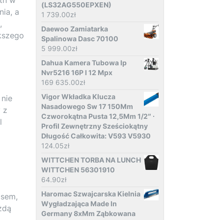
(LS32AG550EPXEN)
nia, a
1 739.00
zł
,
Daewoo Zamiatarka
ększego
Spalinowa Dasc 70100
5 999.00
zł
Dahua Kamera Tubowa Ip
Nvr5216 16P I 12 Mpx
169 635.00
zł
Vigor Wkładka Klucza
 nie
Nasadowego Sw 17 150Mm
 z
Czworokątna Pusta 12,5Mm 1/2″ ∙
l
Profil Zewnętrzny Sześciokątny
Długość Całkowita: V593 V5930
124.05
zł
WITTCHEN TORBA NA LUNCH
WITTCHEN 56301910
64.90
zł
Haromac Szwajcarska Kielnia
asem,
Wygładzająca Made In
żdą
Germany 8xMm Ząbkowana