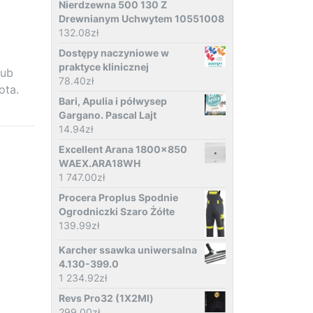
Nierdzewna 500 130 Z
Drewnianym Uchwytem 10551008
132.08
zł
Dostępy naczyniowe w
praktyce klinicznej
lub
78.40
zł
ota.
Bari, Apulia i półwysep
Gargano. Pascal Lajt
14.94
zł
Excellent Arana 1800x850
WAEX.ARA18WH
1 747.00
zł
Procera Proplus Spodnie
Ogrodniczki Szaro Żółte
139.99
zł
Karcher ssawka uniwersalna
4.130-399.0
1 234.92
zł
Revs Pro32 (1X2Ml)
299.00
zł