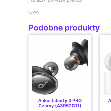
, apteczki pierwszej pomocy
yyyyy
Podobne produkty
Anker Liberty 3 PRO
A
Czarny (A3952G11)