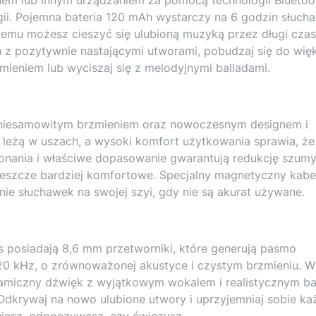
gii. Pojemna bateria 120 mAh wystarczy na 6 godzin słucha
 temu możesz cieszyć się ulubioną muzyką przez długi czas
ń z pozytywnie nastającymi utworami, pobudzaj się do wi
ieniem lub wyciszaj się z melodyjnymi balladami.
 niesamowitym brzmieniem oraz nowoczesnym designem i
ie leżą w uszach, a wysoki komfort użytkowania sprawia, że
nania i właściwe dopasowanie gwarantują redukcję szumy
 jeszcze bardziej komfortowe. Specjalny magnetyczny kabe
nie słuchawek na swojej szyi, gdy nie są akurat używane.
 posiadają 8,6 mm przetworniki, które generują pasmo
20 kHz, o zrównoważonej akustyce i czystym brzmieniu. W
ynamiczny dźwięk z wyjątkowym wokalem i realistycznym b
 Odkrywaj na nowo ulubione utwory i uprzyjemniaj sobie ka
ujesz, odpoczywasz, czy ćwiczysz.