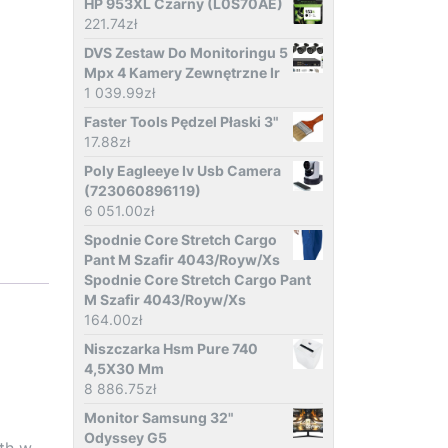
HP 953XL Czarny (L0S70AE)
221.74
zł
DVS Zestaw Do Monitoringu 5
Mpx 4 Kamery Zewnętrzne Ir
1 039.99
zł
Faster Tools Pędzel Płaski 3"
17.88
zł
Poly Eagleeye Iv Usb Camera
(723060896119)
6 051.00
zł
Spodnie Core Stretch Cargo
Pant M Szafir 4043/Royw/Xs
Spodnie Core Stretch Cargo Pant
M Szafir 4043/Royw/Xs
164.00
zł
Niszczarka Hsm Pure 740
4,5X30 Mm
8 886.75
zł
Monitor Samsung 32"
Odyssey G5
th w