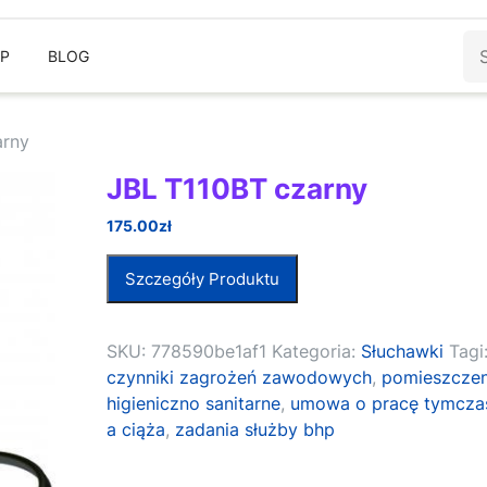
Sz
EP
BLOG
arny
JBL T110BT czarny
175.00
zł
Szczegóły Produktu
SKU:
778590be1af1
Kategoria:
Słuchawki
Tagi
czynniki zagrożeń zawodowych
,
pomieszczen
higieniczno sanitarne
,
umowa o pracę tymcz
a ciąża
,
zadania służby bhp