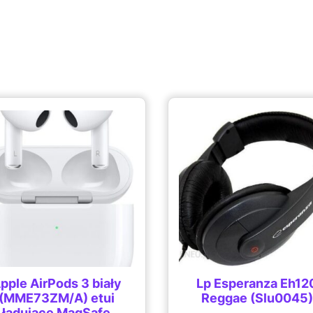
pple AirPods 3 biały
Lp Esperanza Eh12
(MME73ZM/A) etui
Reggae (Slu0045)
ładujące MagSafe