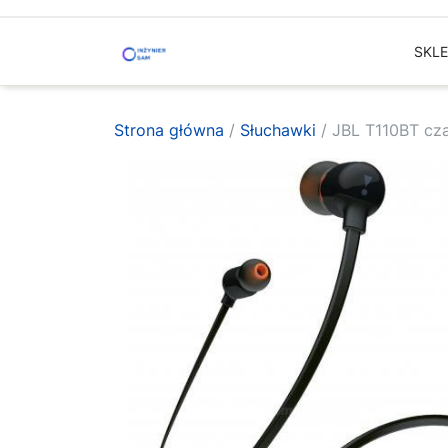
Skip
to
SKL
content
Strona główna
/
Słuchawki
/ JBL T110BT cz