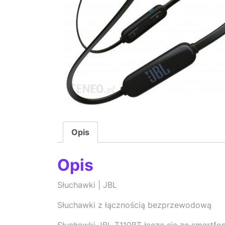
Opis
Opis
Słuchawki | JBL
Słuchawki z łącznością bezprzewodową
Słuchawki JBL T110BT łączą się ze smartfo