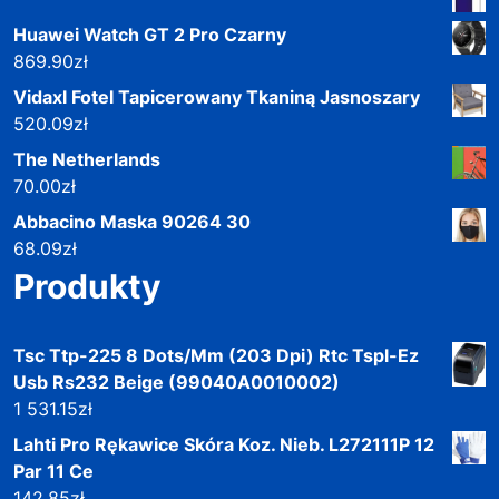
Huawei Watch GT 2 Pro Czarny
869.90
zł
Vidaxl Fotel Tapicerowany Tkaniną Jasnoszary
520.09
zł
The Netherlands
70.00
zł
Abbacino Maska 90264 30
68.09
zł
Produkty
Tsc Ttp-225 8 Dots/Mm (203 Dpi) Rtc Tspl-Ez
Usb Rs232 Beige (99040A0010002)
1 531.15
zł
Lahti Pro Rękawice Skóra Koz. Nieb. L272111P 12
Par 11 Ce
142.85
zł