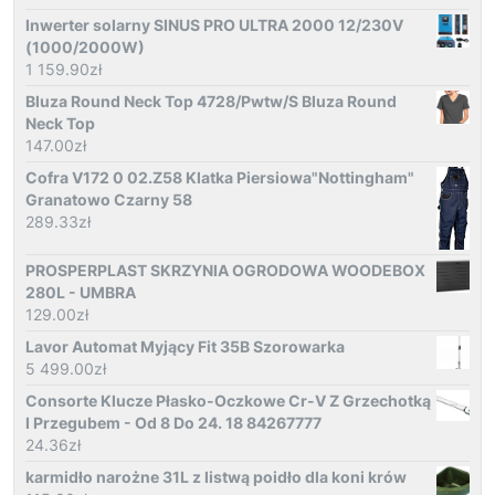
Inwerter solarny SINUS PRO ULTRA 2000 12/230V
(1000/2000W)
1 159.90
zł
Bluza Round Neck Top 4728/Pwtw/S Bluza Round
Neck Top
147.00
zł
Cofra V172 0 02.Z58 Klatka Piersiowa"Nottingham"
Granatowo Czarny 58
289.33
zł
PROSPERPLAST SKRZYNIA OGRODOWA WOODEBOX
280L - UMBRA
129.00
zł
Lavor Automat Myjący Fit 35B Szorowarka
5 499.00
zł
Consorte Klucze Płasko-Oczkowe Cr-V Z Grzechotką
I Przegubem - Od 8 Do 24. 18 84267777
24.36
zł
karmidło narożne 31L z listwą poidło dla koni krów