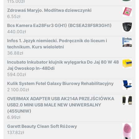
115.00
zł
Zdrowaś Maryjo. Modlitwa dziewczynki
6.55
zł
Bcs Kamera Ea28Fsr3 G(H1) (BCSEA28FSR3GH1)
440.00
zł
Infos 1. Język niemiecki. Podręcznik do liceum i
technikum. Kurs wieloletni
36.88
zł
Incubato Inkubator klujnik wylęgarka Do Jaj 80 W 48
Jaj Owoskop In-48Ddi
594.00
zł
Kulik System Fotel Galaxy Biurowy Rehabilitacyjny
2 100.00
zł
OVERMAX ADAPTER USB AK214A PRZEJŚCIÓWKA
USB2.0 MINI USB MALE NEW UNIWERSALNY
(455UNIW)
6.99
zł
Garett Beauty Clean Soft Różowy
137.82
zł