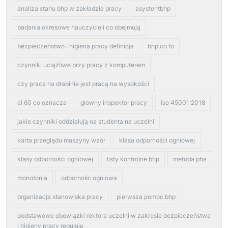
analiza stanu bhp w zakładzie pracy
asystentbhp
badania okresowe nauczycieli co obejmują
bezpieczeństwo i higiena pracy definicja
bhp co to
czynniki uciążliwe przy pracy z komputerem
czy praca na drabinie jest pracą na wysokości
ei 60 co oznacza
glowny inspektor pracy
iso 45001:2018
jakie czynniki oddziałują na studenta na uczelni
karta przeglądu maszyny wzór
klasa odporności ogniowej
klasy odporności ogniowej
listy kontrolne bhp
metoda pha
monotonia
odpornośc ogniowa
organizacja stanowiska pracy
pierwsza pomoc bhp
podstawowe obowiązki rektora uczelni w zakresie bezpieczeństwa
i higieny pracy reguluje