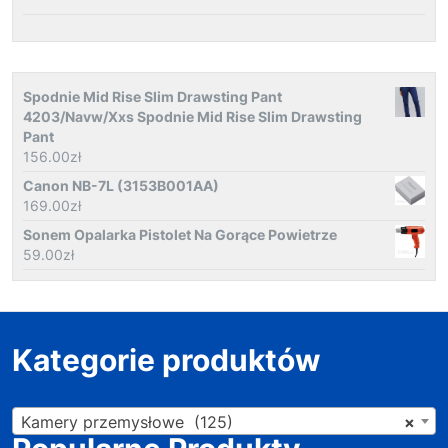
Spodnie Mid Rise Slim Drawsting Pant
4203/Navw/Xxs Spodnie Mid Rise Slim Drawsting
Pant
156.00
zł
Canon NB-7L (3153B001AA)
169.00
zł
Sonem Opalarka Pistolet Na Gorące Powietrze
59.00
zł
Kategorie produktów
Kamery przemysłowe (125)
×