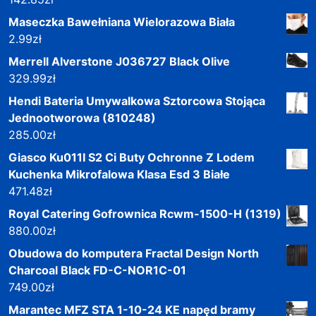
Maseczka Bawełniana Wielorazowa Biała
2.99
zł
Merrell Alverstone J036727 Black Olive
329.99
zł
Hendi Bateria Umywalkowa Sztorcowa Stojąca
Jednootworowa (810248)
285.00
zł
Giasco Ku011I S2 Ci Buty Ochronne Z Lodem
Kuchenka Mikrofalowa Klasa Esd 3 Białe
471.48
zł
Royal Catering Gofrownica Rcwm-1500-H (1319)
880.00
zł
Obudowa do komputera Fractal Design North
Charcoal Black FD-C-NOR1C-01
749.00
zł
Marantec MFZ STA 1-10-24 KE napęd bramy