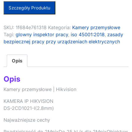
Szczegóły Produktu
SKU:
1f684e761318
Kategoria:
Kamery przemysłowe
Tagi:
glowny inspektor pracy
,
iso 45001:2018
,
zasady
bezpiecznej pracy przy urządzeniach elektrycznych
Opis
Opis
Kamery przemysłowe | Hikvision
KAMERA IP HIKVISION
DS-2CD1021-I(2.8mm)
Najważniejsze cechy
Rozdzielczość do 2MpixDo 25 kl./s dla 2MpixObiektyw