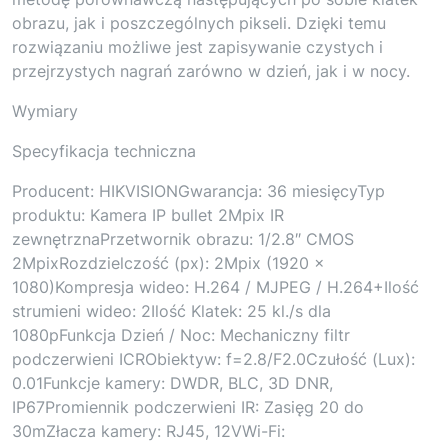
obrazu, jak i poszczególnych pikseli. Dzięki temu
rozwiązaniu możliwe jest zapisywanie czystych i
przejrzystych nagrań zarówno w dzień, jak i w nocy.
Wymiary
Specyfikacja techniczna
Producent: HIKVISIONGwarancja: 36 miesięcyTyp
produktu: Kamera IP bullet 2Mpix IR
zewnętrznaPrzetwornik obrazu: 1/2.8″ CMOS
2MpixRozdzielczość (px): 2Mpix (1920 x
1080)Kompresja wideo: H.264 / MJPEG / H.264+Ilość
strumieni wideo: 2Ilość Klatek: 25 kl./s dla
1080pFunkcja Dzień / Noc: Mechaniczny filtr
podczerwieni ICRObiektyw: f=2.8/F2.0Czułość (Lux):
0.01Funkcje kamery: DWDR, BLC, 3D DNR,
IP67Promiennik podczerwieni IR: Zasięg 20 do
30mZłacza kamery: RJ45, 12VWi-Fi: