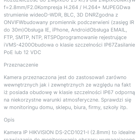
f=2.8mm/F2.0Kompresja H.264 / H.264+ MJPEGDwa
strumienie wideoD-WDR, BLC, 3D DNRZgodna z
ONVIFWbudowany promiennik podczerwieni (zasięg IR
do 30m)Obsługa IE, iPhone, AndroidObsługa EMAIL,
FTP, SMTP, NTP, RTSPOprogramowanie rejestrujące
iVMS-4200Obudowa o klasie szczelności IP67Zasilanie
PoE lub 12 VDC
Przeznaczenie
Kamera przeznaczona jest do zastosowań zarówno
wewnętrznych jak i zewnętrznych ze względu na fakt
iż posiada obudowę w klasie szczelności IP67 odporną
na niekorzystne warunki atmosferyczne. Sprawdzi się
w monitoringu domu, sklepu, biura, firmy, szkoły itp.
Opis
Kamera IP HIKVISION DS-2CD1021-I (2.8mm) to idealne
rozwiązanie do monitorowania obszaru wymagającego