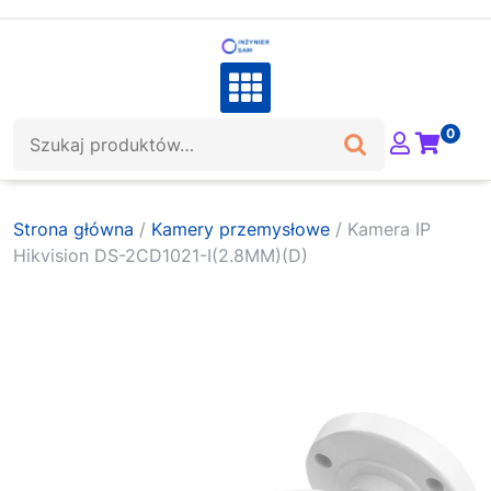
Skip
to
content
Szukaj:
0
Strona główna
/
Kamery przemysłowe
/ Kamera IP
Hikvision DS-2CD1021-I(2.8MM)(D)