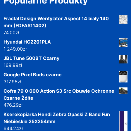
Popularne Produkty
Fractal Design Wentylator Aspect 14 biały 140
mm (FDFAS11402)
74.00
zł
Hyundai HG2201PLA
1 249.00
zł
JBL Tune 500BT Czarny
169.99
zł
Google Pixel Buds czarne
317.95
zł
Cofra 79 0 000 Action S3 Src Obuwie Ochronne
Czarne Żółte
476.29
zł
Kserokopiarka Hendi Zebra Opaski Z Band Fun
Niebieskie 25X254mm
644.24
zł