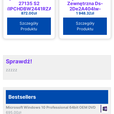
27135 S2
Zewnętrzna Ds-
(IPCHDBW2441RZAS27135)
2De2A404Iw-
872.00
zł
1 948.32
zł
De3/W(C0)(S6)(C)
– 3.7Mpx 2.8 12Mm
Szczegóły
Szczegóły
(DS2DE2A404IWDE3)
Produktu
Produktu
Sprawdź!
zzzzz
Bestsellers
Microsoft Windows 10 Professional 64bit OEM DVD
695.00
zł