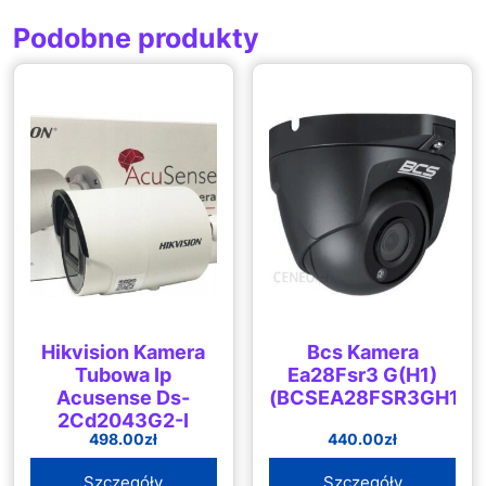
Podobne produkty
Hikvision Kamera
Bcs Kamera
Tubowa Ip
Ea28Fsr3 G(H1)
Acusense Ds-
(BCSEA28FSR3GH1)
2Cd2043G2-I
498.00
zł
440.00
zł
Szczegóły
Szczegóły