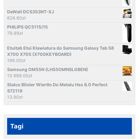
DeWalt DCS353NT-XJ
624.60
zł
PHILIPS QC5115/15
79.99
zł
Etuitab Etui Klawiatura do Samsung Galaxy Tab S8
X700 X705 (X700KEYBOARD)
199.00
zł
Samsung OM55N (LH55OMNSLGBEN)
13 999.00
zł
Stalco Blister Wiertło Do Metalu Hss 8.0 Perfect
S72119
13.90
zł
Tagi