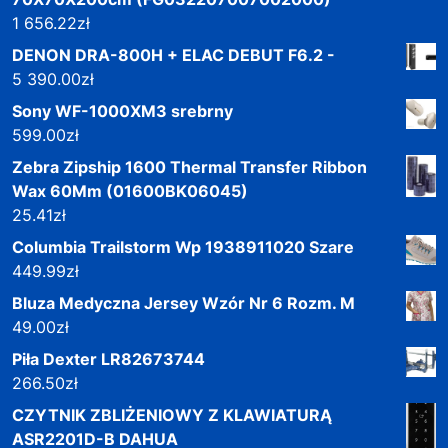
1 656.22
zł
DENON DRA-800H + ELAC DEBUT F6.2 -
5 390.00
zł
Sony WF-1000XM3 srebrny
599.00
zł
Zebra Zipship 1600 Thermal Transfer Ribbon
Wax 60Mm (01600BK06045)
25.41
zł
Columbia Trailstorm Wp 1938911020 Szare
449.99
zł
Bluza Medyczna Jersey Wzór Nr 6 Rozm. M
49.00
zł
Piła Dexter LR82673744
266.50
zł
CZYTNIK ZBLIŻENIOWY Z KLAWIATURĄ
ASR2201D-B DAHUA