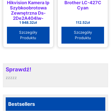
Hikvision Kamera Ip
Brother LC-427C
Szybkoobrotowa
Cyan
Zewnętrzna Ds-
2De2A404Iw-
1 948.32
zł
112.52
zł
De3/W(C0)(S6)(C)
– 3.7Mpx 2.8 12Mm
Szczegóły
Szczegóły
(DS2DE2A404IWDE3)
Produktu
Produktu
Sprawdź!
zzzzz
Bestsellers