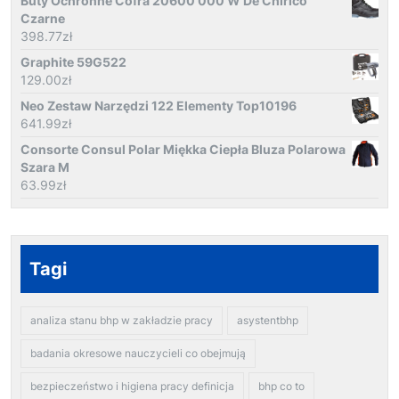
Buty Ochronne Cofra 20600 000 W De Chirico
Czarne
398.77
zł
Graphite 59G522
129.00
zł
Neo Zestaw Narzędzi 122 Elementy Top10196
641.99
zł
Consorte Consul Polar Miękka Ciepła Bluza Polarowa
Szara M
63.99
zł
Tagi
analiza stanu bhp w zakładzie pracy
asystentbhp
badania okresowe nauczycieli co obejmują
bezpieczeństwo i higiena pracy definicja
bhp co to