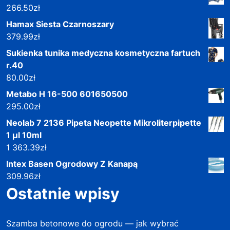
266.50
zł
Hamax Siesta Czarnoszary
379.99
zł
Sukienka tunika medyczna kosmetyczna fartuch
r.40
80.00
zł
Metabo H 16-500 601650500
295.00
zł
Neolab 7 2136 Pipeta Neopette Mikroliterpipette
1 µl 10ml
1 363.39
zł
Intex Basen Ogrodowy Z Kanapą
309.96
zł
Ostatnie wpisy
Szamba betonowe do ogrodu — jak wybrać