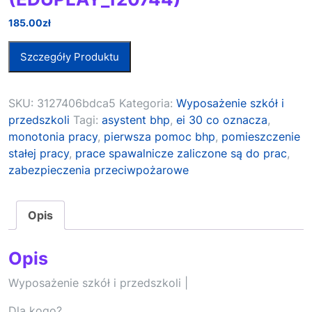
185.00
zł
Szczegóły Produktu
SKU:
3127406bdca5
Kategoria:
Wyposażenie szkół i
przedszkoli
Tagi:
asystent bhp
,
ei 30 co oznacza
,
monotonia pracy
,
pierwsza pomoc bhp
,
pomieszczenie
stałej pracy
,
prace spawalnicze zaliczone są do prac
,
zabezpieczenia przeciwpożarowe
Opis
Opis
Wyposażenie szkół i przedszkoli |
Dla kogo?