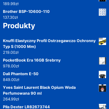
189.99
zł
Brother BSP-1D600-110
137.30
zł
Produkty
Knuffi Elastyczny Profil Ostrzegawczo Ochronny
Typ S (1000 Mm)
219.00
zł
PocketBook Era 16GB Srebrny
978.00
zł
Dali Phantom E-50
849.00
zł
Yves Saint Laurent Black Opium Woda
Perfumowana 90 ml
264.99
zł
Piła Dexter LR82673744