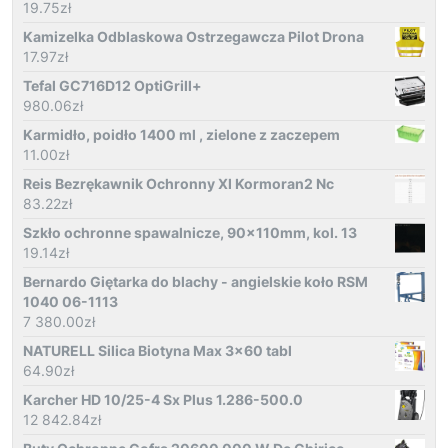
19.75
zł
Kamizelka Odblaskowa Ostrzegawcza Pilot Drona
17.97
zł
Tefal GC716D12 OptiGrill+
980.06
zł
Karmidło, poidło 1400 ml , zielone z zaczepem
11.00
zł
Reis Bezrękawnik Ochronny Xl Kormoran2 Nc
83.22
zł
Szkło ochronne spawalnicze, 90x110mm, kol. 13
19.14
zł
Bernardo Giętarka do blachy - angielskie koło RSM
1040 06-1113
7 380.00
zł
NATURELL Silica Biotyna Max 3x60 tabl
64.90
zł
Karcher HD 10/25-4 Sx Plus 1.286-500.0
12 842.84
zł