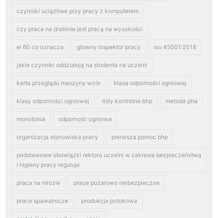
czynniki uciążliwe przy pracy z komputerem
czy praca na drabinie jest pracą na wysokości
ei 60 co oznacza
glowny inspektor pracy
iso 45001:2018
jakie czynniki oddziałują na studenta na uczelni
karta przeglądu maszyny wzór
klasa odporności ogniowej
klasy odporności ogniowej
listy kontrolne bhp
metoda pha
monotonia
odpornośc ogniowa
organizacja stanowiska pracy
pierwsza pomoc bhp
podstawowe obowiązki rektora uczelni w zakresie bezpieczeństwa
i higieny pracy reguluje
praca na mrozie
prace pożarowo niebezpieczne
prace spawalnicze
produkcja potokowa