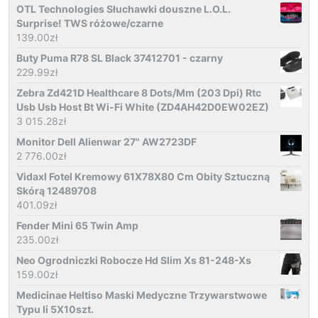
OTL Technologies Słuchawki douszne L.O.L.
Surprise! TWS różowe/czarne
139.00
zł
Buty Puma R78 SL Black 37412701 - czarny
229.99
zł
Zebra Zd421D Healthcare 8 Dots/Mm (203 Dpi) Rtc
Usb Usb Host Bt Wi-Fi White (ZD4AH42D0EW02EZ)
3 015.28
zł
Monitor Dell Alienwar 27" AW2723DF
2 776.00
zł
Vidaxl Fotel Kremowy 61X78X80 Cm Obity Sztuczną
Skórą 12489708
401.09
zł
Fender Mini 65 Twin Amp
235.00
zł
Neo Ogrodniczki Robocze Hd Slim Xs 81-248-Xs
159.00
zł
Medicinae Heltiso Maski Medyczne Trzywarstwowe
Typu Ii 5X10szt.