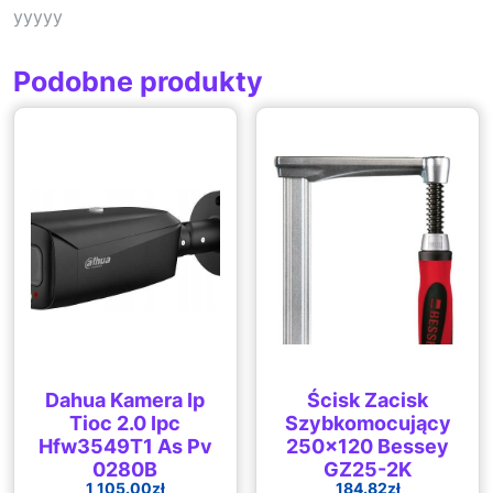
yyyyy
Podobne produkty
Dahua Kamera Ip
Ścisk Zacisk
Tioc 2.0 Ipc
Szybkomocujący
Hfw3549T1 As Pv
250×120 Bessey
0280B
GZ25-2K
1 105.00
zł
184.82
zł
(6923172580085)