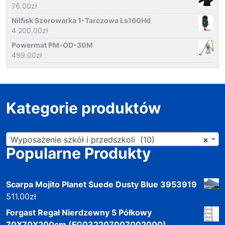
76.00
zł
Nilfisk Szorowarka 1-Tarczowa Ls160Hd
4 200.00
zł
Powermat PM-OD-30M
499.00
zł
Kategorie produktów
Wyposażenie szkół i przedszkoli (10)
×
Popularne Produkty
Scarpa Mojito Planet Suede Dusty Blue 3953919
511.00
zł
Forgast Regał Nierdzewny 5 Półkowy
70X70X200cm (FG032207007002000)