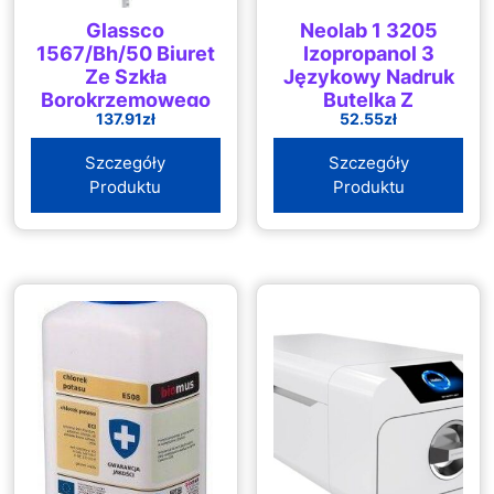
Glassco
Neolab 1 3205
1567/Bh/50 Biuret
Izopropanol 3
Ze Szkła
Językowy Nadruk
Borokrzemowego
Butelka Z
137.91
zł
52.55
zł
Prosty Otwór Ze
Dozownikiem
Szklanym
500ml
Szczegóły
Szczegóły
Stopkiem Klasa B
Produktu
Produktu
Bursztynowe
Ukończenie Szkoły
50ml