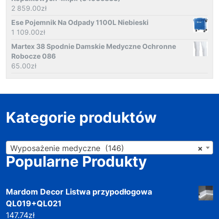
2 859.00
zł
Ese Pojemnik Na Odpady 1100L Niebieski
1 109.00
zł
Martex 38 Spodnie Damskie Medyczne Ochronne
Robocze 086
65.00
zł
Kategorie produktów
Wyposażenie medyczne (146)
×
Popularne Produkty
Mardom Decor Listwa przypodłogowa
QL019+QL021
147.74
zł