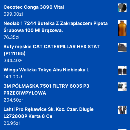
Cecotec Conga 3890 Vital
699.00
zł
Neolab 1 7244 Butelka Z Zakraplaczem Pipeta
Śrubowa 100 Ml Brązowa.
76.35
zł
Buty męskie CAT CATERPILLAR HEX STAT
(P111165)
344.40
zł
Wings Walizka Tokyo Abs Niebieska L
149.00
zł
3M PÓŁMASKA 7501 FILTRY 6035 P3
PRZECIWPYŁOWA
204.50
zł
Lahti Pro Rękawice Sk. Koz. Czar. Długie
L272808P Karta 8 Ce
26.95
zł