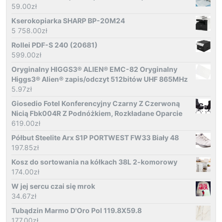
59.00
zł
Kserokopiarka SHARP BP-20M24
5 758.00
zł
Rollei PDF-S 240 (20681)
599.00
zł
Oryginalny HIGGS3® ALIEN® EMC-82 Oryginalny
Higgs3® Alien® zapis/odczyt 512bitów UHF 865MHz
5.97
zł
Giosedio Fotel Konferencyjny Czarny Z Czerwoną
Nicią Fbk004R Z Podnóżkiem, Rozkładane Oparcie
619.00
zł
Półbut Steelite Arx S1P PORTWEST FW33 Biały 48
197.85
zł
Kosz do sortowania na kółkach 38L 2-komorowy
174.00
zł
W jej sercu czai się mrok
34.67
zł
Tubądzin Marmo D'Oro Pol 119.8X59.8
177.00
zł