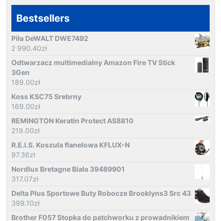
Bestsellers
Piła DeWALT DWE7492
2 990.40
zł
Odtwarzacz multimedialny Amazon Fire TV Stick
3Gen
189.00
zł
Koss KSC75 Srebrny
169.00
zł
REMINGTON Keratin Protect AS8810
219.00
zł
R.E.I.S. Koszula flanelowa KFLUX-N
97.36
zł
Nordlux Bretagne Biała 39489901
317.07
zł
Delta Plus Sportowe Buty Robocze Brooklyns3 Src 43
399.10
zł
Brother F057 Stopka do patchworku z prowadnikiem