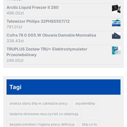
Arctic Liquid Freezer II 280
496.00
zł
Telewizor Philips 32PHS5507/12
791.01
zł
Cofra 78 0 005.W Obuwie Damskie Monnalisa
338.43
zł
TRUPLUS Zestaw TRU+ Elektrostymulator
Przeciwbólowy
249.00
zł
Tagi
analiza stanu bhp w zakładzie pracy
asystentbhp
badania okresowe nauczycieli co obejmują
bezpieczeństwo i higiena pracy definicja
bhp co to