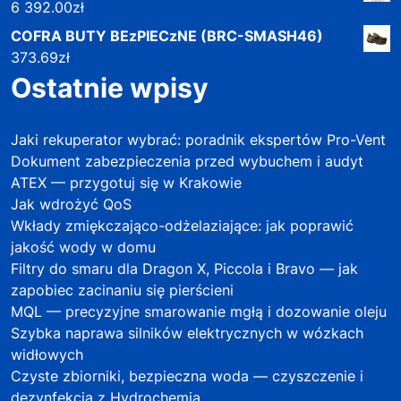
6 392.00
zł
COFRA BUTY BEzPIECzNE (BRC-SMASH46)
373.69
zł
Ostatnie wpisy
Jaki rekuperator wybrać: poradnik ekspertów Pro-Vent
Dokument zabezpieczenia przed wybuchem i audyt
ATEX — przygotuj się w Krakowie
Jak wdrożyć QoS
Wkłady zmiękczająco-odżelaziające: jak poprawić
jakość wody w domu
Filtry do smaru dla Dragon X, Piccola i Bravo — jak
zapobiec zacinaniu się pierścieni
MQL — precyzyjne smarowanie mgłą i dozowanie oleju
Szybka naprawa silników elektrycznych w wózkach
widłowych
Czyste zbiorniki, bezpieczna woda — czyszczenie i
dezynfekcja z Hydrochemią