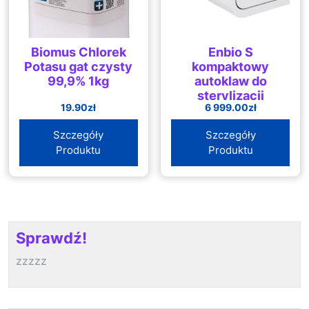
Biomus Chlorek
Enbio S
Potasu gat czysty
kompaktowy
99,9% 1kg
autoklaw do
sterylizacji
19.90
zł
6 999.00
zł
narzędzi
Szczegóły
Szczegóły
Produktu
Produktu
Sprawdź!
zzzzz