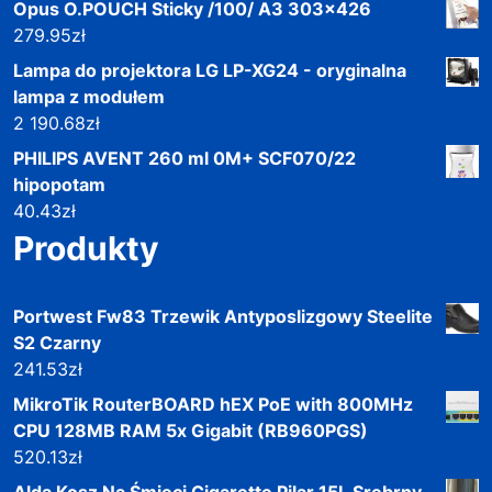
Opus O.POUCH Sticky /100/ A3 303x426
279.95
zł
Lampa do projektora LG LP-XG24 - oryginalna
lampa z modułem
2 190.68
zł
PHILIPS AVENT 260 ml 0M+ SCF070/22
hipopotam
40.43
zł
Produkty
Portwest Fw83 Trzewik Antyposlizgowy Steelite
S2 Czarny
241.53
zł
MikroTik RouterBOARD hEX PoE with 800MHz
CPU 128MB RAM 5x Gigabit (RB960PGS)
520.13
zł
Alda Kosz Na Śmieci Cigarette Pilar 15L Srebrny