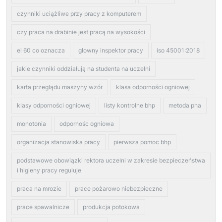
czynniki uciążliwe przy pracy z komputerem
czy praca na drabinie jest pracą na wysokości
ei 60 co oznacza
glowny inspektor pracy
iso 45001:2018
jakie czynniki oddziałują na studenta na uczelni
karta przeglądu maszyny wzór
klasa odporności ogniowej
klasy odporności ogniowej
listy kontrolne bhp
metoda pha
monotonia
odpornośc ogniowa
organizacja stanowiska pracy
pierwsza pomoc bhp
podstawowe obowiązki rektora uczelni w zakresie bezpieczeństwa
i higieny pracy reguluje
praca na mrozie
prace pożarowo niebezpieczne
prace spawalnicze
produkcja potokowa