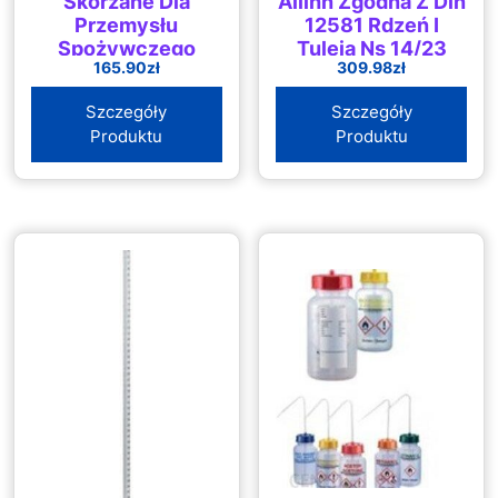
Skórzane Dla
Allihn Zgodna Z Din
Przemysłu
12581 Rdzeń I
Spożywczego
Tuleja Ns 14/23
165.90
zł
309.98
zł
Czarne 37
Długość Płaszcza
160mm
Szczegóły
Szczegóły
Produktu
Produktu