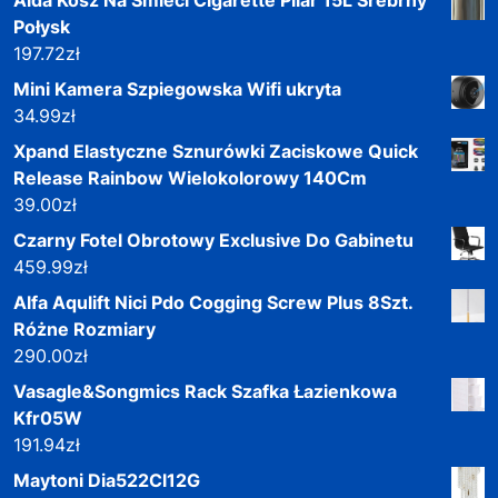
Połysk
197.72
zł
Mini Kamera Szpiegowska Wifi ukryta
34.99
zł
Xpand Elastyczne Sznurówki Zaciskowe Quick
Release Rainbow Wielokolorowy 140Cm
39.00
zł
Czarny Fotel Obrotowy Exclusive Do Gabinetu
459.99
zł
Alfa Aqulift Nici Pdo Cogging Screw Plus 8Szt.
Różne Rozmiary
290.00
zł
Vasagle&Songmics Rack Szafka Łazienkowa
Kfr05W
191.94
zł
Maytoni Dia522Cl12G