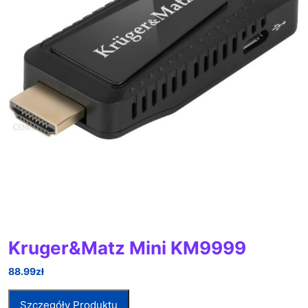
Kruger&Matz Mini KM9999
88.99
zł
Szczegóły Produktu