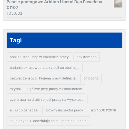
Panele podłogowe Arbiton Liberal Dąb Pasadena
Cl107
105.00
zł
Tagi
analiza stanu bhp w zakładzie pracy
asystentbhp
badania okresowe nauczycieli co obejmują
bezpieczeństwo i higiena pracy definicja
bhp co to
czynniki uciążliwe przy pracy z komputerem
czy praca na drabinie jest pracą na wysokości
ei 60 co oznacza
glowny inspektor pracy
iso 45001:2018
jakie czynniki oddziałują na studenta na uczelni