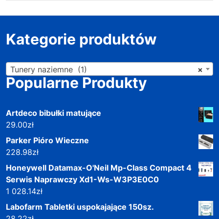
Kategorie produktów
Tunery naziemne (1)
×
Popularne Produkty
Artdeco bibułki matujące
29.00
zł
Parker Pióro Wieczne
228.98
zł
Honeywell Datamax-O'Neil Mp-Class Compact 4
Serwis Naprawczy Xd1-Ws-W3P3E0C0
1 028.14
zł
Labofarm Tabletki uspokajające 150sz.
28.22
zł