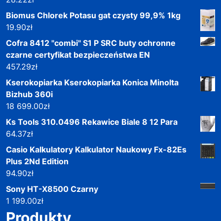
Biomus Chlorek Potasu gat czysty 99,9% 1kg
19.90
zł
Cofra 8412 "combi" S1 P SRC buty ochronne
czarne certyfikat bezpieczeństwa EN
457.29
zł
Kserokopiarka Kserokopiarka Konica Minolta
Bizhub 360i
18 699.00
zł
Ks Tools 310.0496 Rekawice Biale 8 12 Para
64.37
zł
Casio Kalkulatory Kalkulator Naukowy Fx-82Es
Plus 2Nd Edition
94.90
zł
Sony HT-X8500 Czarny
1 199.00
zł
Produkty