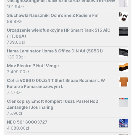
Vasagle&Songmics Rack Szafka Łazienkowa Kfr05W
191.94
zł
Słuchawki Nauszniki Ochronne Z Radiem Fm
89.99
zł
Urządzenie wielofunkcyjne HP Smart Tank 515 AiO
(1TJ09A)
789.00
zł
Hama Laminator Home & Office DIN A4 (50561)
139.99
zł
Mov Electro P Hot! Venge
7 499.00
zł
Cofra V086 0 00.Z/4 T Shirt Bilbao Rozmiar L W
Kolorze Pomarańczowym L
72.73
zł
Cienkopisy Emott Komplet 10szt. Pastel No2
Zentangle I Journaling
75.90
zł
NEC 50" 60003727
4 080.00
zł