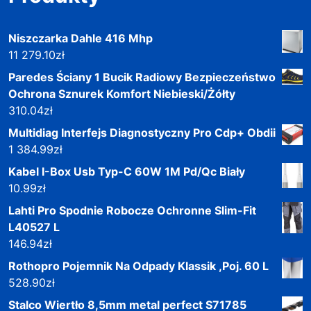
Niszczarka Dahle 416 Mhp
11 279.10
zł
Paredes Ściany 1 Bucik Radiowy Bezpieczeństwo
Ochrona Sznurek Komfort Niebieski/Żółty
310.04
zł
Multidiag Interfejs Diagnostyczny Pro Cdp+ Obdii
1 384.99
zł
Kabel I-Box Usb Typ-C 60W 1M Pd/Qc Biały
10.99
zł
Lahti Pro Spodnie Robocze Ochronne Slim-Fit
L40527 L
146.94
zł
Rothopro Pojemnik Na Odpady Klassik ,Poj. 60 L
528.90
zł
Stalco Wiertło 8,5mm metal perfect S71785