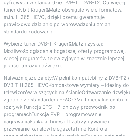
cyfrowych w standardzie DVB-T i DVB-T2. Co więcej,
tuner dvb t Kruger&Matz obsługuje wiele formatów,
m.in. H.265 HEVC, dzięki czemu gwarantuje
prawidłowe działanie po wprowadzeniu zmian
standardu kodowania.
Wybierz tuner DVB-T Kruger&Matz i zyskaj:
Możliwość oglądania bogatszej oferty programowej,
więcej programów telewizyjnych w znacznie lepszej
jakości obrazu i dźwięku.
Najważniejsze zalety:W pełni kompatybilny z DVB-T2 /
DVB-T H.265 HEVCKompaktowe wymiary – idealny do
telewizorów wiszących na ścianieOdtwarzanie dźwięku
zgodnie ze standardem E-AC-3Multimedialne centrum
rozrywkiFunkcja EPG – 7-dniowy przewodnik po
programachFunkcja PVR – programowanie
nagrywaniaFunkcja Timeshift zatrzymywanie i
przewijanie kanałówTelegazetaTimerKontrola
rodzicielskaMenu w języku polskimSzybka instalacja