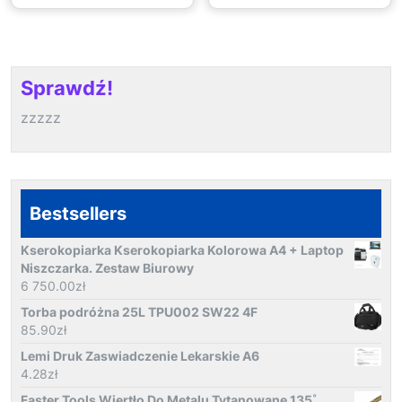
Sprawdź!
zzzzz
Bestsellers
Kserokopiarka Kserokopiarka Kolorowa A4 + Laptop
Niszczarka. Zestaw Biurowy
6 750.00
zł
Torba podróżna 25L TPU002 SW22 4F
85.90
zł
Lemi Druk Zaswiadczenie Lekarskie A6
4.28
zł
Faster Tools Wiertło Do Metalu Tytanowane 135˚