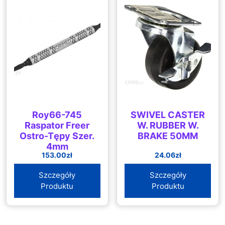
Roy66-745
SWIVEL CASTER
Raspator Freer
W. RUBBER W.
Ostro-Tępy Szer.
BRAKE 50MM
4mm
153.00
zł
24.06
zł
Szczegóły
Szczegóły
Produktu
Produktu