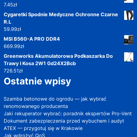
7.45
zł
Cygaretki Spodnie Medyczne Ochronne Czarne
R.L
59.99
zł
MSI B560-A PRO DDR4
669.99
zł
Greenworks Akumulatorowa Podkaszarka Do
Trawy I Kosa 2W1 Gd24X2Bcb
726.51
zł
Ostatnie wpisy
Szamba betonowe do ogrodu — jak wybrać
renomowanego producenta
Jaki rekuperator wybrać: poradnik ekspertów Pro-Vent
Dokument zabezpieczenia przed wybuchem i audyt
ATEX — przygotuj się w Krakowie
Jak wdrożyć QoS