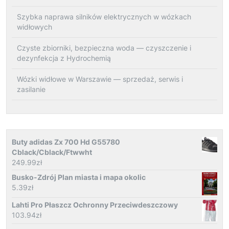
Szybka naprawa silników elektrycznych w wózkach
widłowych
Czyste zbiorniki, bezpieczna woda — czyszczenie i
dezynfekcja z Hydrochemią
Wózki widłowe w Warszawie — sprzedaż, serwis i
zasilanie
Buty adidas Zx 700 Hd G55780
Cblack/Cblack/Ftwwht
249.99
zł
Busko-Zdrój Plan miasta i mapa okolic
5.39
zł
Lahti Pro Płaszcz Ochronny Przeciwdeszczowy
103.94
zł