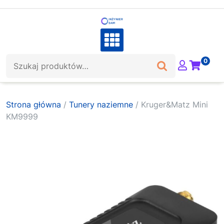
Skip
to
content
Szukaj:
0
Strona główna
/
Tunery naziemne
/ Kruger&Matz Mini
KM9999