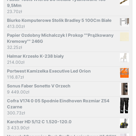
9,5Mm
23.70
zł
Biurko Komputerowe Stolik Bradley 5 100Cm Białe
413.00
zł
Papier Ozdobny Michalczyk I Prokop ""Prążkowany
Kremowy"" 246G
32.25
zł
Halmar Krzesło K-238 biały
214.00
zł
Portwest Kamizelka Executive Led Orion
116.87
zł
Sonus Faber Sonetto V Orzech
9 449.00
zł
Cofra V174 0 05 Spodnie Eindhoven Rozmiar Z54
Czarne
300.73
zł
Karcher HD 5/12 C 1.520-120.0
3 433.90
zł