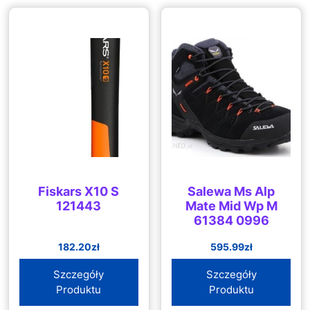
Fiskars X10 S
Salewa Ms Alp
121443
Mate Mid Wp M
61384 0996
182.20
zł
595.99
zł
Szczegóły
Szczegóły
Produktu
Produktu