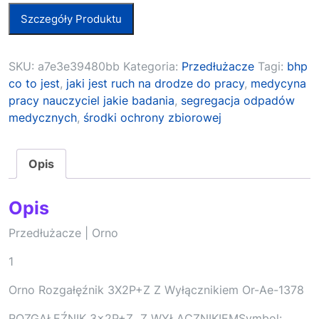
Szczegóły Produktu
SKU:
a7e3e39480bb
Kategoria:
Przedłużacze
Tagi:
bhp
co to jest
,
jaki jest ruch na drodze do pracy
,
medycyna
pracy nauczyciel jakie badania
,
segregacja odpadów
medycznych
,
środki ochrony zbiorowej
Opis
Opis
Przedłużacze | Orno
1
Orno Rozgałęźnik 3X2P+Z Z Wyłącznikiem Or-Ae-1378
ROZGAŁĘŹNIK 3x2P+Z Z WYŁĄCZNIKIEMSymbol: