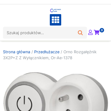
Skip
to
content
Szukaj:
0
Strona główna
/
Przedłużacze
/ Orno Rozgałęźnik
3X2P+Z Z Wyłącznikiem, Or-Ae-1378