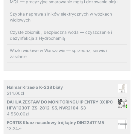
MQL — precyzyjne smarowanie mgłą i dozowanie oleju
Szybka naprawa silników elektrycznych w wózkach
widłowych
Czyste zbiorniki, bezpieczna woda — czyszczenie i
dezynfekcja z Hydrochemią
Wózki widłowe w Warszawie — sprzedaż, serwis i
zasilanie
Halmar Krzesło K-238 biały
214.00
zł
DAHUA ZESTAW DO MONITORINGU IP ENTRY 3X IPC-
HFW1230T-ZS-2812-S5, NVR2104-S3
4 560.00
zł
FORTIS Klucz nasadowy trójkątny DIN22417 M5
13.24
zł