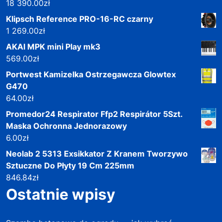
18 390.00
zł
Klipsch Reference PRO-16-RC czarny
1 269.00
zł
AKAI MPK mini Play mk3
569.00
zł
Portwest Kamizelka Ostrzegawcza Glowtex
G470
64.00
zł
Promedor24 Respirator Ffp2 Respirátor 5Szt.
Maska Ochronna Jednorazowy
6.00
zł
Neolab 2 5313 Exsikkator Z Kranem Tworzywo
Sztuczne Do Płyty 19 Cm 225mm
846.84
zł
Ostatnie wpisy