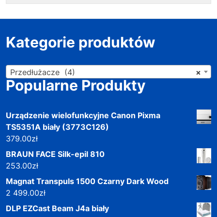
Kategorie produktów
Przedłużacze (4)
×
Popularne Produkty
Urządzenie wielofunkcyjne Canon Pixma
TS5351A biały (3773C126)
379.00
zł
BRAUN FACE Silk-epil 810
253.00
zł
Magnat Transpuls 1500 Czarny Dark Wood
2 499.00
zł
DLP EZCast Beam J4a biały