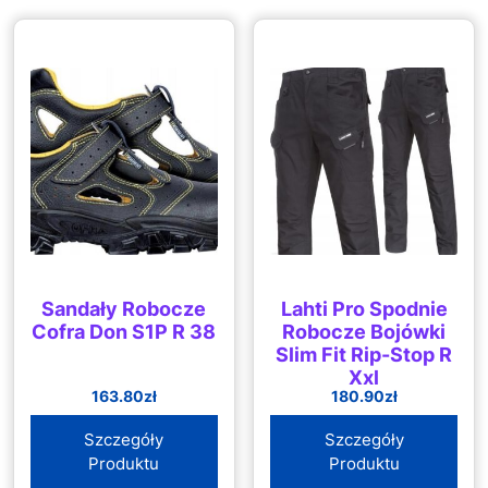
Sandały Robocze
Lahti Pro Spodnie
Cofra Don S1P R 38
Robocze Bojówki
Slim Fit Rip-Stop R
Xxl
163.80
zł
180.90
zł
Szczegóły
Szczegóły
Produktu
Produktu