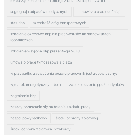
rozporządzenie ministra energii z dnia 28 sierpnia 2019 r
segregacja odpadów medycznych
stanowisko pracy definicja
staz bhp
szerokość dróg transportowych
szkolenie okresowe bhp dla pracowników na stanowiskach
robotniczych
szkolenie wstępne bhp prezentacja 2018
umowa o pracę tymczasową a ciąża
w przypadku zauważenia pożaru pracownik jest zobowiązany:
wydatek energetyczny tabela
zabezpieczenie ppoż budynków
zagrożenia bhp
zasady poruszania się na terenie zakładu pracy
zespół powypadkowy
środki ochrony zbiorowej
środki ochrony zbiorowej przykłady