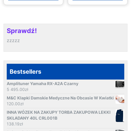
Sprawdź!
zzzzz
Bestsellers
Amplituner Yamaha RX-A2A Czarny
5 495.00
zł
M&C Klapki Damskie Medyczne Na Obcasie W Kwiatki
120.00
zł
INNA WÓZEK NA ZAKUPY TORBA ZAKUPOWA LEKKI
SKŁADANY 40L CRL001B
138.19
zł