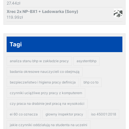
27.44
zł
Xrec 2x NP-BX1 + Ładowarka (Sony)
119.99
zł
Tagi
analiza stanu bhp w zakładzie pracy
asystentbhp
badania okresowe nauczycieli co obejmują
bezpieczeństwo i higiena pracy definicja
bhp co to
czynniki uciążliwe przy pracy z komputerem
czy praca na drabinie jest pracą na wysokości
ei 60 co oznacza
glowny inspektor pracy
iso 45001:2018
jakie czynniki oddziałują na studenta na uczelni