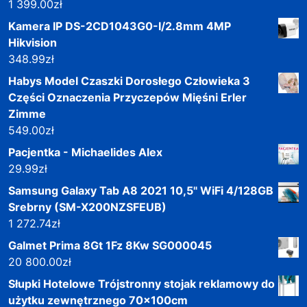
1 399.00
zł
Kamera IP DS-2CD1043G0-I/2.8mm 4MP
Hikvision
348.99
zł
Habys Model Czaszki Dorosłego Człowieka 3
Części Oznaczenia Przyczepów Mięśni Erler
Zimme
549.00
zł
Pacjentka - Michaelides Alex
29.99
zł
Samsung Galaxy Tab A8 2021 10,5" WiFi 4/128GB
Srebrny (SM-X200NZSFEUB)
1 272.74
zł
Galmet Prima 8Gt 1Fz 8Kw SG000045
20 800.00
zł
Słupki Hotelowe Trójstronny stojak reklamowy do
użytku zewnętrznego 70x100cm