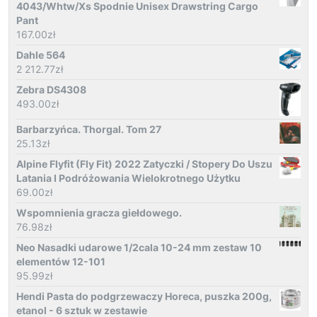
4043/Whtw/Xs Spodnie Unisex Drawstring Cargo
Pant
167.00
zł
Dahle 564
2 212.77
zł
Zebra DS4308
493.00
zł
Barbarzyńca. Thorgal. Tom 27
25.13
zł
Alpine Flyfit (Fly Fit) 2022 Zatyczki / Stopery Do Uszu
Latania I Podróżowania Wielokrotnego Użytku
69.00
zł
Wspomnienia gracza giełdowego.
76.98
zł
Neo Nasadki udarowe 1/2cala 10-24 mm zestaw 10
elementów 12-101
95.99
zł
Hendi Pasta do podgrzewaczy Horeca, puszka 200g,
etanol - 6 sztuk w zestawie