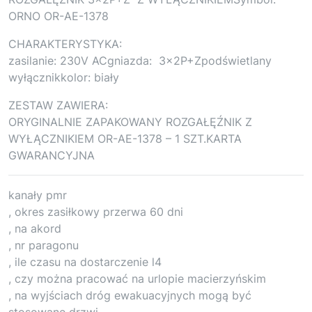
ORNO OR-AE-1378
CHARAKTERYSTYKA:
zasilanie: 230V ACgniazda: 3x2P+Zpodświetlany
wyłącznikkolor: biały
ZESTAW ZAWIERA:
ORYGINALNIE ZAPAKOWANY ROZGAŁĘŹNIK Z
WYŁĄCZNIKIEM OR-AE-1378 – 1 SZT.KARTA
GWARANCYJNA
kanały pmr
, okres zasiłkowy przerwa 60 dni
, na akord
, nr paragonu
, ile czasu na dostarczenie l4
, czy można pracować na urlopie macierzyńskim
, na wyjściach dróg ewakuacyjnych mogą być
stosowane drzwi