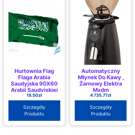
Hurtownia Flag
Automatyczny
Flaga Arabia
Młynek Do Kawy ,
Saudyjska 90X60
Żarnowy Elektra
Arabii Saudyjskiej
Mxdm
18.50
zł
4 735.77
zł
Szczegóły
Szczegóły
Produktu
Produktu