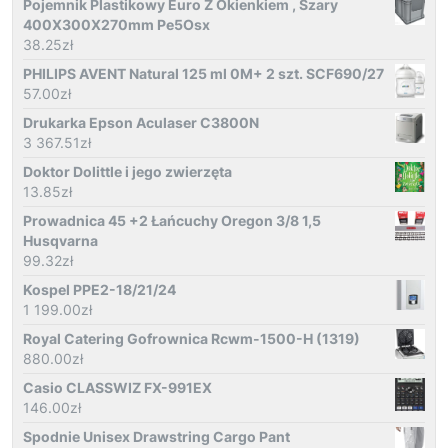
Pojemnik Plastikowy Euro Z Okienkiem , Szary
400X300X270mm Pe5Osx
38.25
zł
PHILIPS AVENT Natural 125 ml 0M+ 2 szt. SCF690/27
57.00
zł
Drukarka Epson Aculaser C3800N
3 367.51
zł
Doktor Dolittle i jego zwierzęta
13.85
zł
Prowadnica 45 +2 Łańcuchy Oregon 3/8 1,5
Husqvarna
99.32
zł
Kospel PPE2-18/21/24
1 199.00
zł
Royal Catering Gofrownica Rcwm-1500-H (1319)
880.00
zł
Casio CLASSWIZ FX-991EX
146.00
zł
Spodnie Unisex Drawstring Cargo Pant