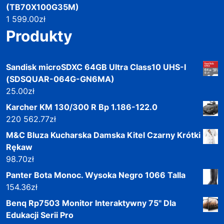
(TB70X100G35M)
1 599.00
zł
Produkty
Sandisk microSDXC 64GB Ultra Class10 UHS-I
(SDSQUAR-064G-GN6MA)
25.00
zł
Karcher KM 130/300 R Bp 1.186-122.0
220 562.77
zł
M&C Bluza Kucharska Damska Kitel Czarny Krótki
Rękaw
98.70
zł
Panter Bota Monoc. Wysoka Negro 1066 Talla
154.36
zł
Benq Rp7503 Monitor Interaktywny 75" Dla
Edukacji Serii Pro