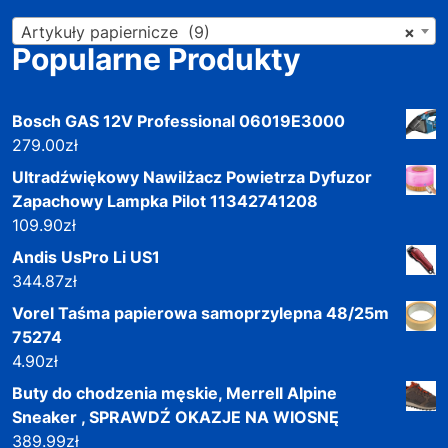
Artykuły papiernicze (9)
×
Popularne Produkty
Bosch GAS 12V Professional 06019E3000
279.00
zł
Ultradźwiękowy Nawilżacz Powietrza Dyfuzor
Zapachowy Lampka Pilot 11342741208
109.90
zł
Andis UsPro Li US1
344.87
zł
Vorel Taśma papierowa samoprzylepna 48/25m
75274
4.90
zł
Buty do chodzenia męskie, Merrell Alpine
Sneaker , SPRAWDŹ OKAZJE NA WIOSNĘ
389.99
zł