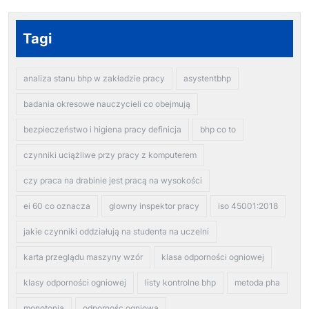
Tagi
analiza stanu bhp w zakładzie pracy
asystentbhp
badania okresowe nauczycieli co obejmują
bezpieczeństwo i higiena pracy definicja
bhp co to
czynniki uciążliwe przy pracy z komputerem
czy praca na drabinie jest pracą na wysokości
ei 60 co oznacza
glowny inspektor pracy
iso 45001:2018
jakie czynniki oddziałują na studenta na uczelni
karta przeglądu maszyny wzór
klasa odporności ogniowej
klasy odporności ogniowej
listy kontrolne bhp
metoda pha
monotonia
odpornośc ogniowa