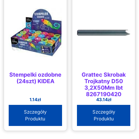
Stempelki ozdobne
Grattec Skrobak
(24szt) KIDEA
Trojkatny D50
3,2X50Mm Ibt
8267190420
1.14
zł
43.14
zł
Szczegóły
Szczegóły
Produktu
Produktu