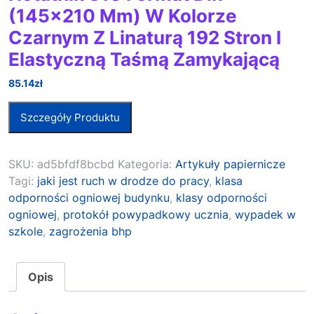
(145×210 Mm) W Kolorze
Czarnym Z Linaturą 192 Stron I
Elastyczną Taśmą Zamykającą
85.14
zł
Szczegóły Produktu
SKU:
ad5bfdf8bcbd
Kategoria:
Artykuły papiernicze
Tagi:
jaki jest ruch w drodze do pracy
,
klasa
odporności ogniowej budynku
,
klasy odporności
ogniowej
,
protokół powypadkowy ucznia
,
wypadek w
szkole
,
zagrożenia bhp
Opis