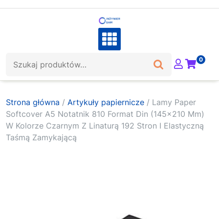
Skip
to
content
Szukaj:
0
Strona główna
/
Artykuły papiernicze
/ Lamy Paper
Softcover A5 Notatnik 810 Format Din (145×210 Mm)
W Kolorze Czarnym Z Linaturą 192 Stron I Elastyczną
Taśmą Zamykającą