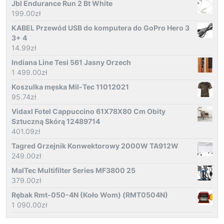
Jbl Endurance Run 2 Bt White
199.00
zł
KABEL Przewód USB do komputera do GoPro Hero 3
3+ 4
14.99
zł
Indiana Line Tesi 561 Jasny Orzech
1 499.00
zł
Koszulka męska Mil-Tec 11012021
95.74
zł
Vidaxl Fotel Cappuccino 61X78X80 Cm Obity
Sztuczną Skórą 12489714
401.09
zł
Tagred Grzejnik Konwektorowy 2000W TA912W
249.00
zł
MalTec Multifilter Series MF3800 25
379.00
zł
Rębak Rmt-050-4N (Koło Wom) (RMT0504N)
1 090.00
zł