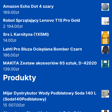
Amazon Echo Dot 4 szary
169.00
zł
Robot Sprzątający Lenovo T1S Pro Gold
2 194.00
zł
Srs L Karnityna (1X5Ml)
14.00
zł
Lahti Pro Bluza Ocieplana Bomber Czarn
186.00
zł
MAKITA Zestaw akcesoriów 65 sztuk, D-42020
139.00
zł
Produkty
Mijar Dystrybutor Wody Podblatowy Soda 140 L
(Soda140Podblatowy)
15 007.00
zł