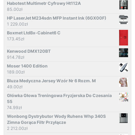
Habotest Multimetr Cyfrowy Ht112A
85.00
zł
HP LaserJet M234sdn MFP Instant Ink (6GX00F)
1 229.00
zł
Boxmet LtdBx-Cabinet6 C
173.45
zł
Kenwood DMX120BT
914.78
zł
Moser 1400 Edition
189.00
zł
Bluza Medyczna Jersey Wzór Nr 6 Rozm. M
49.00
zł
Główka Głowa Treningowa Fryzjerska Do Czesania
55
74.99
zł
Wonbong Dystrybutor Wody Ruhens Whp 340S
Zimna Gorąca Filtr Przyłącze
2 212.00
zł