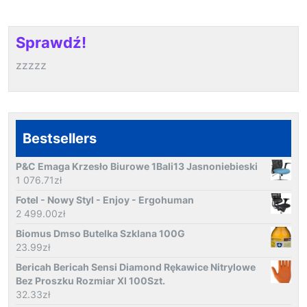
Sprawdź!
zzzzz
Bestsellers
P&C Emaga Krzesło Biurowe 1Bali13 Jasnoniebieski
1 076.71
zł
Fotel - Nowy Styl - Enjoy - Ergohuman
2 499.00
zł
Biomus Dmso Butelka Szklana 100G
23.99
zł
Bericah Bericah Sensi Diamond Rękawice Nitrylowe
Bez Proszku Rozmiar Xl 100Szt.
32.33
zł