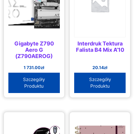
Gigabyte Z790
Interdruk Tektura
Aero G
Falista B4 Mix A’10
(Z790AEROG)
1 731.00
zł
20.14
zł
Szczegóły
Szczegóły
Produktu
Produktu