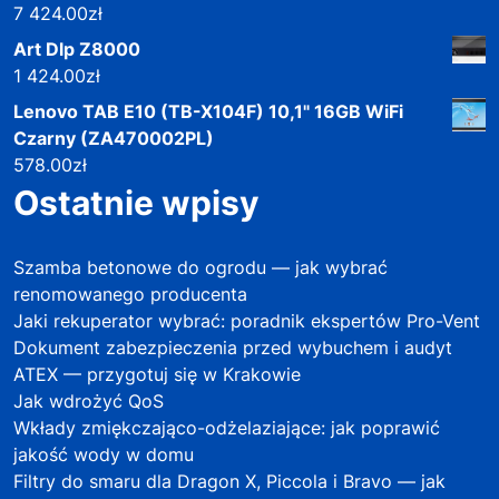
7 424.00
zł
Art Dlp Z8000
1 424.00
zł
Lenovo TAB E10 (TB-X104F) 10,1" 16GB WiFi
Czarny (ZA470002PL)
578.00
zł
Ostatnie wpisy
Szamba betonowe do ogrodu — jak wybrać
renomowanego producenta
Jaki rekuperator wybrać: poradnik ekspertów Pro-Vent
Dokument zabezpieczenia przed wybuchem i audyt
ATEX — przygotuj się w Krakowie
Jak wdrożyć QoS
Wkłady zmiękczająco-odżelaziające: jak poprawić
jakość wody w domu
Filtry do smaru dla Dragon X, Piccola i Bravo — jak