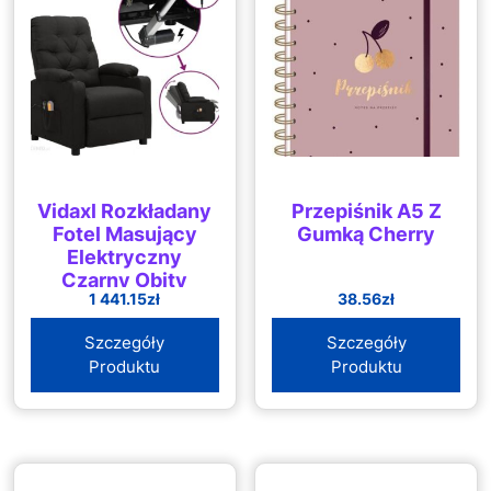
Vidaxl Rozkładany
Przepiśnik A5 Z
Fotel Masujący
Gumką Cherry
Elektryczny
Czarny Obity
1 441.15
zł
38.56
zł
Tkaniną 3098853
Szczegóły
Szczegóły
Produktu
Produktu