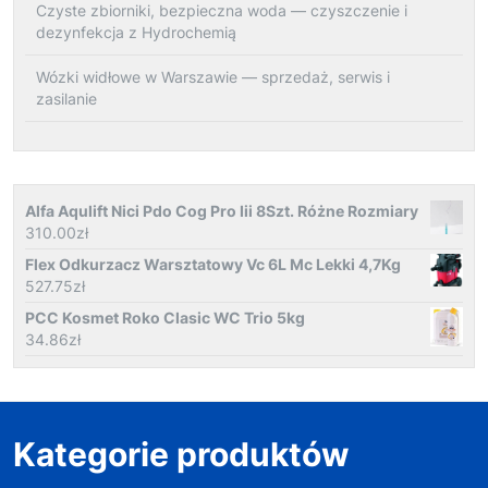
Czyste zbiorniki, bezpieczna woda — czyszczenie i
dezynfekcja z Hydrochemią
Wózki widłowe w Warszawie — sprzedaż, serwis i
zasilanie
Alfa Aqulift Nici Pdo Cog Pro Iii 8Szt. Różne Rozmiary
310.00
zł
Flex Odkurzacz Warsztatowy Vc 6L Mc Lekki 4,7Kg
527.75
zł
PCC Kosmet Roko Clasic WC Trio 5kg
34.86
zł
Kategorie produktów