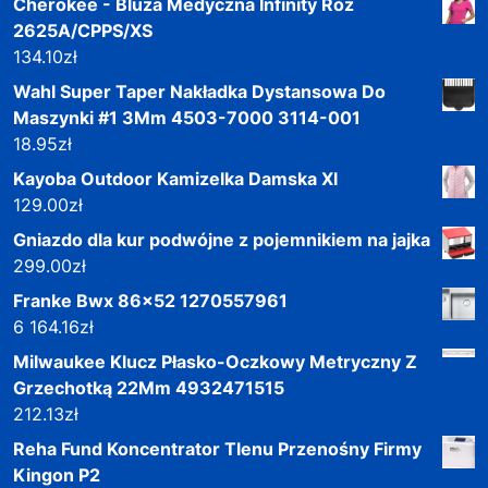
Cherokee - Bluza Medyczna Infinity Róż
2625A/CPPS/XS
134.10
zł
Wahl Super Taper Nakładka Dystansowa Do
Maszynki #1 3Mm 4503-7000 3114-001
18.95
zł
Kayoba Outdoor Kamizelka Damska Xl
129.00
zł
Gniazdo dla kur podwójne z pojemnikiem na jajka
299.00
zł
Franke Bwx 86x52 1270557961
6 164.16
zł
Milwaukee Klucz Płasko-Oczkowy Metryczny Z
Grzechotką 22Mm 4932471515
212.13
zł
Reha Fund Koncentrator Tlenu Przenośny Firmy
Kingon P2