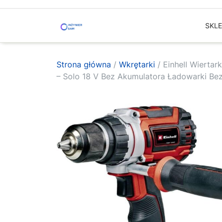
Skip
to
SKL
content
Strona główna
/
Wkrętarki
/ Einhell Wierta
– Solo 18 V Bez Akumulatora Ładowarki B