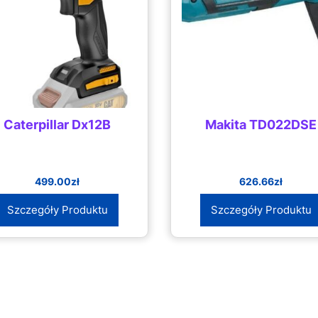
Caterpillar Dx12B
Makita TD022DSE
499.00
zł
626.66
zł
Szczegóły Produktu
Szczegóły Produktu