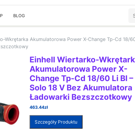
Sz
EP
BLOG
rko-Wkrętarka Akumulatorowa Power X-Change Tp-Cd 18/60 
ezszczotkowy
Einhell Wiertarko-Wkrętar
Akumulatorowa Power X-
Change Tp-Cd 18/60 Li Bl –
Solo 18 V Bez Akumulatora
Ładowarki Bezszczotkowy
463.44
zł
Szczegóły Produktu