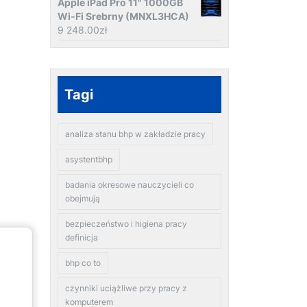
Apple iPad Pro 11" 1000GB
Wi-Fi Srebrny (MNXL3HCA)
9 248.00
zł
Tagi
analiza stanu bhp w zakładzie pracy
asystentbhp
badania okresowe nauczycieli co
obejmują
bezpieczeństwo i higiena pracy
definicja
bhp co to
czynniki uciążliwe przy pracy z
komputerem