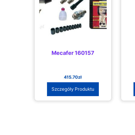
Mecafer 160157
415.70
zł
Szczegóły Produktu