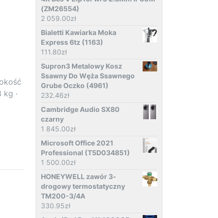
(ZM26554)
2 059.00
zł
Bialetti Kawiarka Moka
Express 6tz (1163)
111.80
zł
Supron3 Metalowy Kosz
Ssawny Do Węża Ssawnego
rokość
Grube Oczko (4961)
 kg ·
232.46
zł
Cambridge Audio SX80
czarny
1 845.00
zł
Microsoft Office 2021
Professional (T5D034851)
1 500.00
zł
HONEYWELL zawór 3-
drogowy termostatyczny
TM200-3/4A
330.95
zł