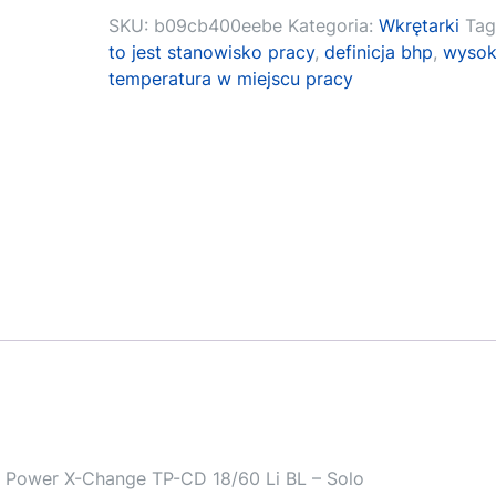
SKU:
b09cb400eebe
Kategoria:
Wkrętarki
Tag
to jest stanowisko pracy
,
definicja bhp
,
wyso
temperatura w miejscu pracy
l Power X-Change TP-CD 18/60 Li BL – Solo