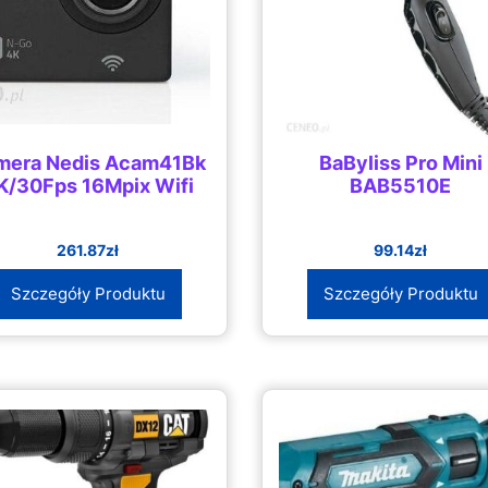
mera Nedis Acam41Bk
BaByliss Pro Mini
K/30Fps 16Mpix Wifi
BAB5510E
261.87
zł
99.14
zł
Szczegóły Produktu
Szczegóły Produktu