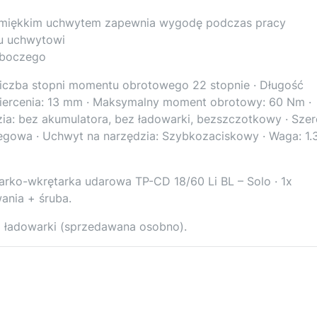
z miękkim uchwytem zapewnia wygodę podczas pracy
u uchwytowi
oboczego
Liczba stopni momentu obrotowego 22 stopnie · Długość
iercenia: 13 mm · Maksymalny moment obrotowy: 60 Nm ·
dzia: bez akumulatora, bez ładowarki, bezszczotkowy · Sze
egowa · Uchwyt na narzędzia: Szybkozaciskowy · Waga: 1.3
rko-wkrętarka udarowa TP-CD 18/60 Li BL – Solo · 1x
ania + śruba.
 ładowarki (sprzedawana osobno).