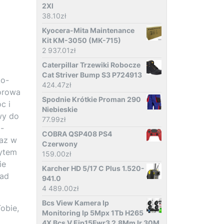
2Xl
38.10
zł
Kyocera-Mita Maintenance
Kit KM-3050 (MK-715)
2 937.01
zł
Caterpillar Trzewiki Robocze
Cat Striver Bump S3 P724913
ko-
424.47
zł
orowa
Spodnie Krótkie Proman 290
c i
Niebieskie
wy do
77.99
zł
-
COBRA QSP408 PS4
raz w
Czerwony
wytem
159.00
zł
ie
Karcher HD 5/17 C Plus 1.520-
ład
941.0
4 489.00
zł
Bcs View Kamera Ip
obie,
Monitoring Ip 5Mpx 1Tb H265
4X Bcs V Eip15Fwr3 2.8Mm Ir 30M