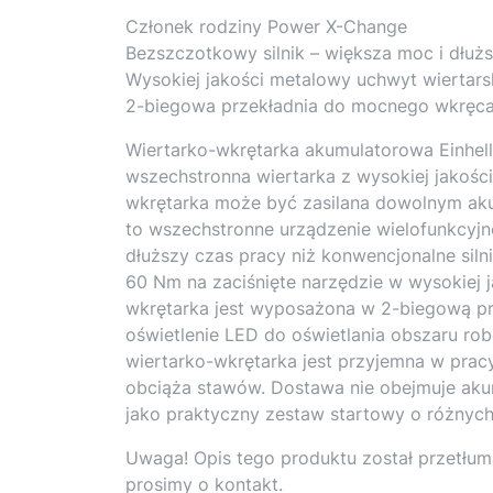
Członek rodziny Power X-Change
Bezszczotkowy silnik – większa moc i dłuż
Wysokiej jakości metalowy uchwyt wiertar
2-biegowa przekładnia do mocnego wkręcan
Wiertarko-wkrętarka akumulatorowa Einhell
wszechstronna wiertarka z wysokiej jakości
wkrętarka może być zasilana dowolnym ak
to wszechstronne urządzenie wielofunkcyjn
dłuższy czas pracy niż konwencjonalne sil
60 Nm na zaciśnięte narzędzie w wysokiej 
wkrętarka jest wyposażona w 2-biegową pr
oświetlenie LED do oświetlania obszaru ro
wiertarko-wkrętarka jest przyjemna w prac
obciąża stawów. Dostawa nie obejmuje akum
jako praktyczny zestaw startowy o różnyc
Uwaga! Opis tego produktu został przetłum
prosimy o kontakt.