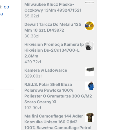
Milwaukee Klucz Płasko-
i:
co
Oczkowy 13Mm 4932471521
ka
55.62
zł
Dewalt Tarcza Do Metalu 125
Mm 10 Szt. Dt43972
30.38
zł
Hikvision Promocja Kamera Ip
Hikvision Ds-2Cd1347G0-L
2.8Mm
420.72
zł
Kamera w Ładowarce
329.00
zł
R.E.I.S. Polar Shell Bluza
Polarowa Powłoka 100%
Poliester O Gramaturze 300 G/M2
Szaro Czarny Xl
102.90
zł
Malfini Camouflage 144 Adler
Koszulka Unisex 160 G/M2
100% Bawełna Camouflage Petrol