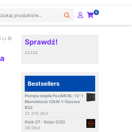
ukaj:
0
Li Bl
Sprawdź!
zzzzz
ka
Bestsellers
Pompa ciepła FoxAIR BL-12-1
Monoblock 12kW 1-fazowa
R32
23 318.28
zł
Klub 27 - Solar (CD)
38.99
zł