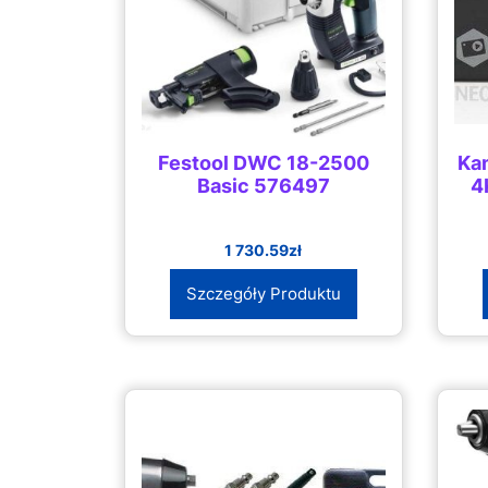
Festool DWC 18-2500
Ka
Basic 576497
4
1 730.59
zł
Szczegóły Produktu