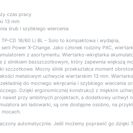
szy czas pracy
ski 13 mm
ia śrub i szybkiego wiercenia
 TP-CD 18/60 Li BL – Solo to kompaktowa i wydajna,
 serii Power X-Change. Jako członek rodziny PXC, wiertar
umulatorem z asortymentu. Wiertarko-wkrętarka akumulat
e z silnikiem bezszczotkowym, który zapewnia większą mo
niki szczotkowe. Mocny silnik przekształca moment obroto
jakości metalowym uchwycie wiertarskim 13 mm. Wiertarko
zekładnię do mocnego wkręcania i szybkiego wiercenia o
boczego. Dzięki ergonomicznej konstrukcji z miękkim uch
y nawet przy ambitnych projektach, a dodatkowy uchwyt n
ulatora ani ładowarki, są one dostępne osobno, na przyk
h mocach.
aczony automatycznie. Jeśli możemy poprawić go dzięki T