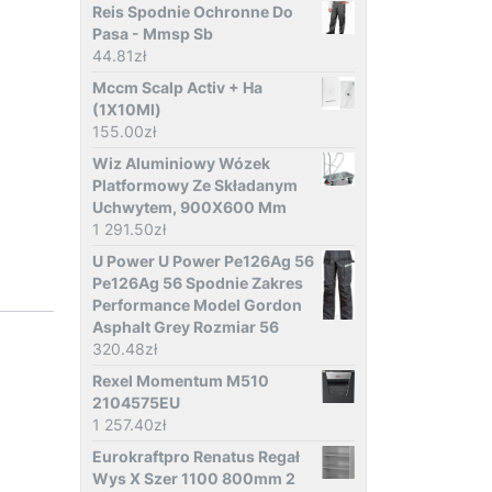
Reis Spodnie Ochronne Do
Pasa - Mmsp Sb
44.81
zł
Mccm Scalp Activ + Ha
(1X10Ml)
155.00
zł
Wiz Aluminiowy Wózek
Platformowy Ze Składanym
Uchwytem, 900X600 Mm
1 291.50
zł
U Power U Power Pe126Ag 56
Pe126Ag 56 Spodnie Zakres
Performance Model Gordon
Asphalt Grey Rozmiar 56
320.48
zł
Rexel Momentum M510
2104575EU
1 257.40
zł
Eurokraftpro Renatus Regał
Wys X Szer 1100 800mm 2