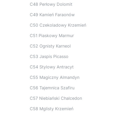
C48 Perłowy Dolomit
C49 Kamień Faraonów
C50 Czekoladowy Krzemień
C51 Piaskowy Marmur
C52 Ognisty Karneol
C53 Jaspis Picasso
C54 Stylowy Antracyt
C55 Magiczny Almandyn
C56 Tajemnica Szafiru
C57 Niebiański Chalcedon
C58 Mglisty Krzemień