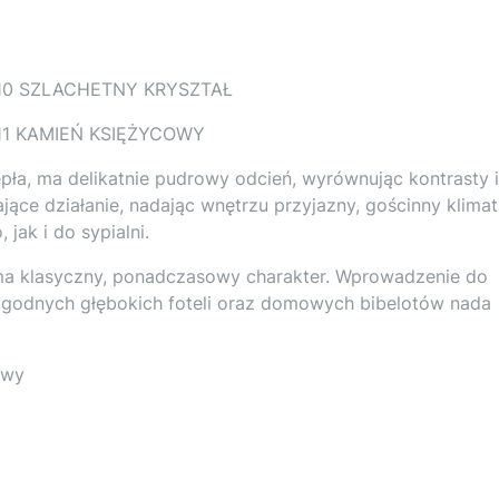
, C10 SZLACHETNY KRYSZTAŁ
C11 KAMIEŃ KSIĘŻYCOWY
epła, ma delikatnie pudrowy odcień, wyrównując kontrasty i
ające działanie, nadając wnętrzu przyjazny, gościnny klimat
ak i do sypialni.
a klasyczny, ponadczasowy charakter. Wprowadzenie do
ygodnych głębokich foteli oraz domowych bibelotów nada
owy