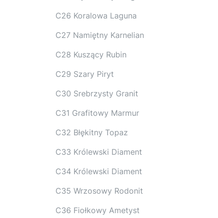
C26 Koralowa Laguna
C27 Namiętny Karnelian
C28 Kuszący Rubin
C29 Szary Piryt
C30 Srebrzysty Granit
C31 Grafitowy Marmur
C32 Błękitny Topaz
C33 Królewski Diament
C34 Królewski Diament
C35 Wrzosowy Rodonit
C36 Fiołkowy Ametyst