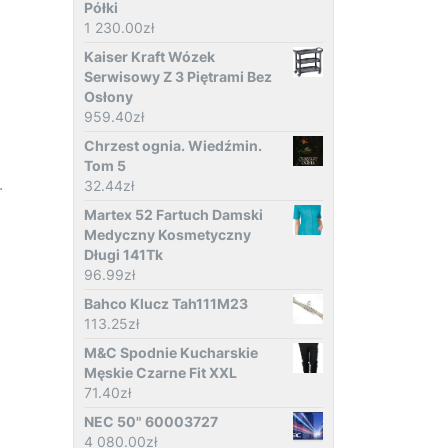
Półki
1 230.00
zł
Kaiser Kraft Wózek
Serwisowy Z 3 Piętrami Bez
Osłony
959.40
zł
Chrzest ognia. Wiedźmin.
Tom 5
.
32.44
zł
Martex 52 Fartuch Damski
Medyczny Kosmetyczny
Długi 141Tk
96.99
zł
Bahco Klucz Tah111M23
113.25
zł
M&C Spodnie Kucharskie
Męskie Czarne Fit XXL
71.40
zł
NEC 50" 60003727
4 080.00
zł