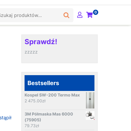
ukaj:
0
Sprawdź!
zzzzz
Bestsellers
Kospel SW-200 Termo Max
2 475.00
zł
3M Półmaska Mas 6000
stąpił
(75905)
79.73
zł