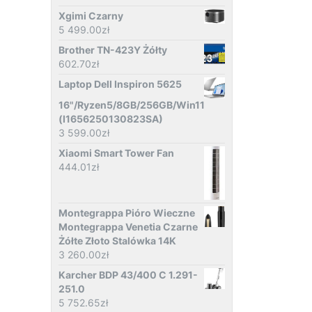
Xgimi Czarny
5 499.00
zł
Brother TN-423Y Żółty
602.70
zł
Laptop Dell Inspiron 5625
16"/Ryzen5/8GB/256GB/Win11
(I1656250130823SA)
3 599.00
zł
Xiaomi Smart Tower Fan
444.01
zł
Montegrappa Pióro Wieczne
Montegrappa Venetia Czarne
Żółte Złoto Stalówka 14K
3 260.00
zł
Karcher BDP 43/400 C 1.291-
251.0
5 752.65
zł