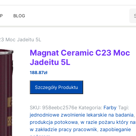
Sz
EP
BLOG
3 Moc Jadeitu 5L
Magnat Ceramic C23 Moc
Jadeitu 5L
188.87
zł
Szczegóły Produktu
SKU:
958eebc2576e
Kategoria:
Farby
Tagi:
jednodniowe zwolnienie lekarskie na badania
,
produkcja potokowa
,
w razie pożaru który na
w zakładzie pracy pracownik
,
zapobieganie