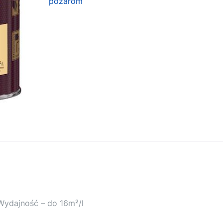
pożarom
 Wydajność – do 16m²/l