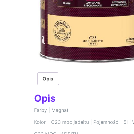
Opis
Opis
Farby | Magnat
Kolor – C23 moc jadeitu | Pojemność – 5l |
C23 MOC JADEITU