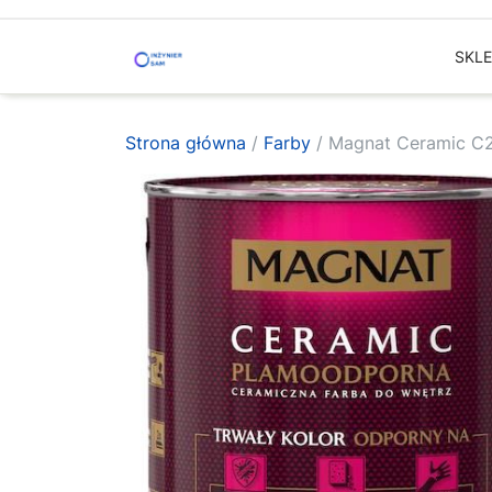
Skip
to
SKL
content
Strona główna
/
Farby
/ Magnat Ceramic C2