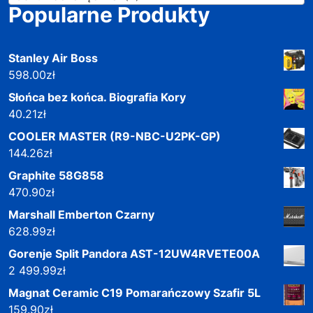
Popularne Produkty
Stanley Air Boss
598.00
zł
Słońca bez końca. Biografia Kory
40.21
zł
COOLER MASTER (R9-NBC-U2PK-GP)
144.26
zł
Graphite 58G858
470.90
zł
Marshall Emberton Czarny
628.99
zł
Gorenje Split Pandora AST-12UW4RVETE00A
2 499.99
zł
Magnat Ceramic C19 Pomarańczowy Szafir 5L
159.90
zł