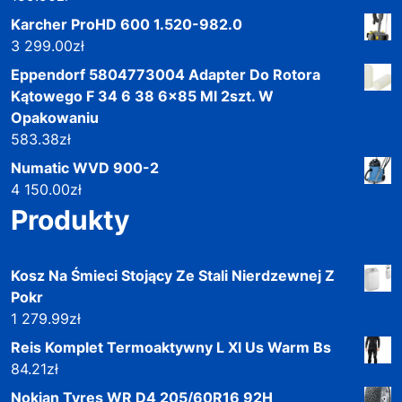
Karcher ProHD 600 1.520-982.0
3 299.00
zł
Eppendorf 5804773004 Adapter Do Rotora
Kątowego F 34 6 38 6x85 Ml 2szt. W
Opakowaniu
583.38
zł
Numatic WVD 900-2
4 150.00
zł
Produkty
Kosz Na Śmieci Stojący Ze Stali Nierdzewnej Z
Pokr
1 279.99
zł
Reis Komplet Termoaktywny L Xl Us Warm Bs
84.21
zł
Nokian Tyres WR D4 205/60R16 92H