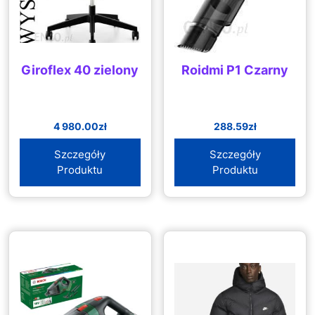
Giroflex 40 zielony
Roidmi P1 Czarny
4 980.00
zł
288.59
zł
Szczegóły
Szczegóły
Produktu
Produktu