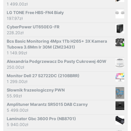
1 499.00
zł
LG TONE Free HBS-FN4 Biały
197.97
zł
CyberPower UT650EG-FR
228.20
zł
Bcs Basic Monitoring 4Mpx 1Tb H265+ 3X Kamera
Tubowa 3.6Mm Ir 30M (ZM23431)
1 149.99
zł
Alexandria Podgrzewacz Do Pasty Cukrowej 40W
250.00
zł
Monitor Dell 27 S2722DC (210BBRR)
1 299.00
zł
Słownik frazeologiczny PWN
55.99
zł
Amplituner Marantz SR5015 DAB Czarny
5 499.00
zł
Laminator Gbc 3600 Pro (NB8701)
5 940.00
zł