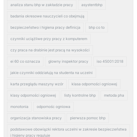
analiza stanu bhp w zakładzie pracy
asystentbhp
badania okresowe nauczycieli co obejmują
bezpieczeństwo i higiena pracy definicja
bhp co to
czynniki uciążliwe przy pracy z komputerem
czy praca na drabinie jest pracą na wysokości
ei 60 co oznacza
glowny inspektor pracy
iso 45001:2018
jakie czynniki oddziałują na studenta na uczelni
karta przeglądu maszyny wzór
klasa odporności ogniowej
klasy odporności ogniowej
listy kontrolne bhp
metoda pha
monotonia
odpornośc ogniowa
organizacja stanowiska pracy
pierwsza pomoc bhp
podstawowe obowiązki rektora uczelni w zakresie bezpieczeństwa
i higieny pracy reguluje