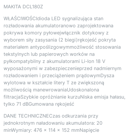
MAKITA DCL180Z
WŁAŚCIWOŚCIdioda LED sygnalizująca stan
rozładowania akumulatoranowo zaprojektowana
pokrywa komory pyłowejwłącznik dotykowy z
wyborem siły zasysania (2 biegi)rękojeść pokryta
materiałem antypoślizgowymmożliwość stosowania
tekstylnych lub papierowych worków na
pyłkompatybilny z akumulatorami Li-Ion 18 V
wyposażonymi w zabezpieczenieprzed nadmiernym
rozładowaniem i przeciążeniem prądowymDysza
wylotowa w kształcie litery T ze zwiększoną
możliwością manewrowaniaUdoskonalona
filtracjaSzybkie opróżnianie kurzuNiska emisja hałasu,
tylko 71 dBGumowana rękojeść
DANE TECHNICZNECzas odkurzania przy
jednokrotnym naładowaniu akumulatora: 20
minWymiary: 476 x 114 x 152 mmNapięcie