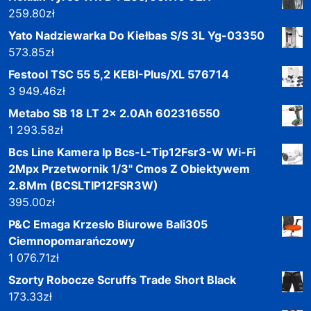
259.80
zł
Yato Nadziewarka Do Kiełbas S/S 3L Yg-03350
573.85
zł
Festool TSC 55 5,2 KEBI-Plus/XL 576714
3 949.46
zł
Metabo SB 18 LT 2x 2.0Ah 602316550
1 293.58
zł
Bcs Line Kamera Ip Bcs-L-Tip12Fsr3-W Wi-Fi
2Mpx Przetwornik 1/3" Cmos Z Obiektywem
2.8Mm (BCSLTIP12FSR3W)
395.00
zł
P&C Emaga Krzesło Biurowe Bali305
Ciemnopomarańczowy
1 076.71
zł
Szorty Robocze Scruffs Trade Short Black
173.33
zł