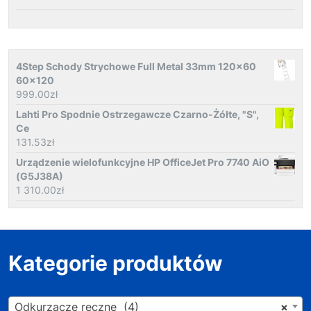
4Step Schody Strychowe Full Metal 33mm 120x60
60x120
999.00
zł
Lahti Pro Spodnie Ostrzegawcze Czarno-Żółte, "S",
Ce
131.53
zł
Urządzenie wielofunkcyjne HP OfficeJet Pro 7740 AiO
(G5J38A)
1 310.00
zł
Kategorie produktów
Odkurzacze ręczne (4)
×