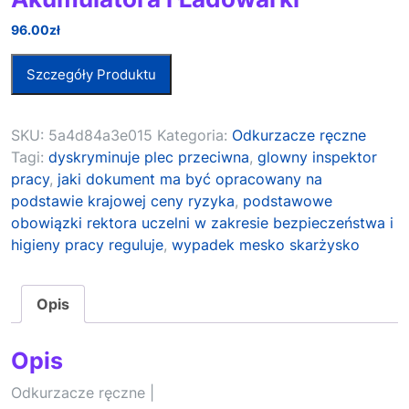
96.00
zł
Szczegóły Produktu
SKU:
5a4d84a3e015
Kategoria:
Odkurzacze ręczne
Tagi:
dyskryminuje plec przeciwna
,
glowny inspektor
pracy
,
jaki dokument ma być opracowany na
podstawie krajowej ceny ryzyka
,
podstawowe
obowiązki rektora uczelni w zakresie bezpieczeństwa i
higieny pracy reguluje
,
wypadek mesko skarżysko
Opis
Opis
Odkurzacze ręczne |