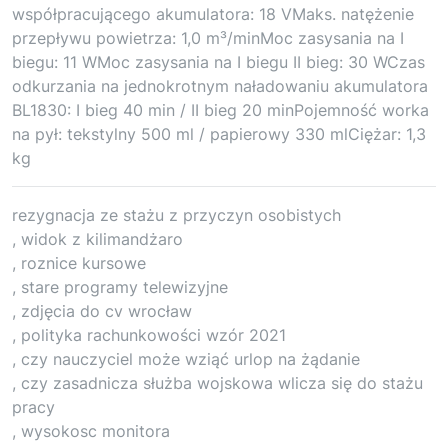
współpracującego akumulatora: 18 VMaks. natężenie
przepływu powietrza: 1,0 m³/minMoc zasysania na I
biegu: 11 WMoc zasysania na I biegu II bieg: 30 WCzas
odkurzania na jednokrotnym naładowaniu akumulatora
BL1830: I bieg 40 min / II bieg 20 minPojemność worka
na pył: tekstylny 500 ml / papierowy 330 mlCiężar: 1,3
kg
rezygnacja ze stażu z przyczyn osobistych
, widok z kilimandżaro
, roznice kursowe
, stare programy telewizyjne
, zdjęcia do cv wrocław
, polityka rachunkowości wzór 2021
, czy nauczyciel może wziąć urlop na żądanie
, czy zasadnicza służba wojskowa wlicza się do stażu
pracy
, wysokosc monitora