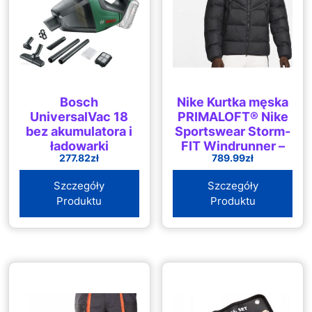
Bosch
Nike Kurtka męska
UniversalVac 18
PRIMALOFT® Nike
bez akumulatora i
Sportswear Storm-
ładowarki
FIT Windrunner –
277.82
zł
789.99
zł
06033B9102
Czerń
Szczegóły
Szczegóły
Produktu
Produktu