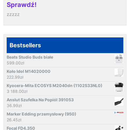
Sprawdź!
zzzzz
Bestsellers
Beats Studio Buds białe
599.00
zł
Koło Idol M14020000
222.99
zł
Kyocera-Mita ECOSYS M2040dn (1102S33NL0)
3 188.00
zł
Anslut Szufelka Na Popiól 391053
36.99
zł
Marker Edding przemysłowy (950)
26.45
zł
Focal FD4.350