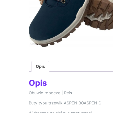
Opis
Opis
Obuwie robocze | Reis
Buty typu trzewik ASPEN BOASPEN G
Wykonane ze skóry syntetycznej.