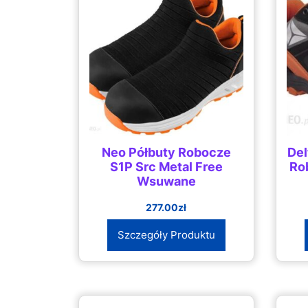
Neo Półbuty Robocze
Del
S1P Src Metal Free
Ro
Wsuwane
277.00
zł
Szczegóły Produktu