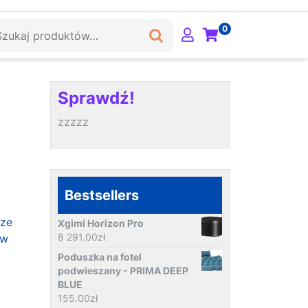
ukaj:
0
Sprawdź!
zzzzz
Bestsellers
cze
Xgimi Horizon Pro
8 291.00
zł
ów
Poduszka na fotel
podwieszany - PRIMA DEEP
BLUE
155.00
zł