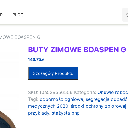
Sz
EP
BLOG
IMOWE BOASPEN G
BUTY ZIMOWE BOASPEN G
146.75
zł
Szczegóły Produktu
SKU:
f0a529556506
Kategoria:
Obuwie robo
Tagi:
odpornośc ogniowa
,
segregacja odpad
medycznych 2020
,
środki ochrony zbiorowej
przykłady
,
stażysta bhp