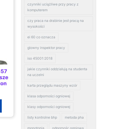
czynniki uciążliwe przy pracy z
komputerem
czy praca na drabinie jest pracą na
wysokości
ei 60 co oznacza
glowny inspektor pracy
iso 45001:2018
jakie czynniki oddziałują na studenta
557
na uczelni
osze
ton
karta przeglądu maszyny wzór
klasa odporności ogniowej
klasy odporności ogniowej
listy kontrolne bhp
metoda pha
monotonia
odpornośc ogniowa