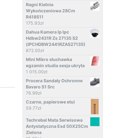
Ragni Kielnia
Wykończeniowa 28Cm
R418S11
175.93
zł
Dahua Kamera Ip Ipc
Hdbw2431R Zs 27135 S2
(IPCHDBW2441RZAS27135)
872.00
zł
Mini Mikro słuchawka
egzamin studia sesja ukryta
1 015.00
zł
Procera Sandały Ochronne
Bavaro S1 Src
76.99
zł
Czarne, papierowe etui
59.77
zł
Techrebal Mata Serwisowa
Antystatyczna Esd 50X25Cm
Zielona