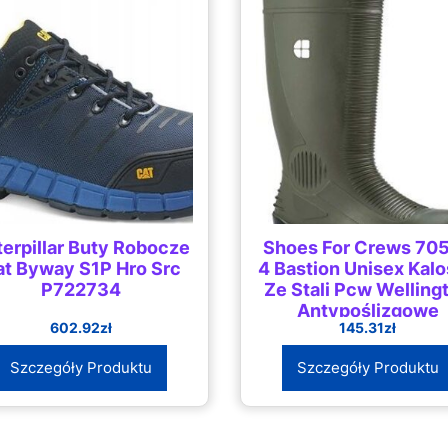
erpillar Buty Robocze
Shoes For Crews 70
t Byway S1P Hro Src
4 Bastion Unisex Kal
P722734
Ze Stali Pcw Welling
Antypoślizgowe
602.92
zł
145.31
zł
Szczegóły Produktu
Szczegóły Produktu