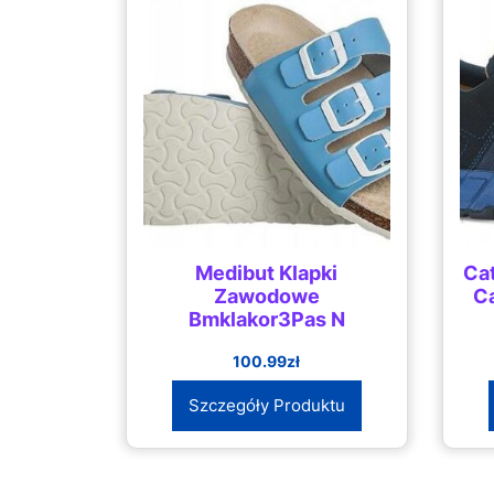
Medibut Klapki
Cat
Zawodowe
Ca
Bmklakor3Pas N
100.99
zł
Szczegóły Produktu