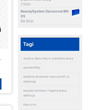
1.50
zł
BeautySystem Darsonval BN-
05
88.90
zł
Tagi
analiza stanu bhp w zakładzie pracy
-
asystentbhp
badania okresowe nauczycieli co
obejmują
bezpieczeństwo i higiena pracy
definicja
bhp co to