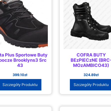
ta Plus Sportowe Buty
COFRA BUTY
bocze Brooklyns3 Src
BEzPIECzNE (BRC
43
MOzAMBICO43)
399.10
zł
324.89
zł
Szczegóły Produktu
Szczegóły Produktu