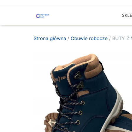
Skip
to
SKL
content
Strona główna
/
Obuwie robocze
/ BUTY Z