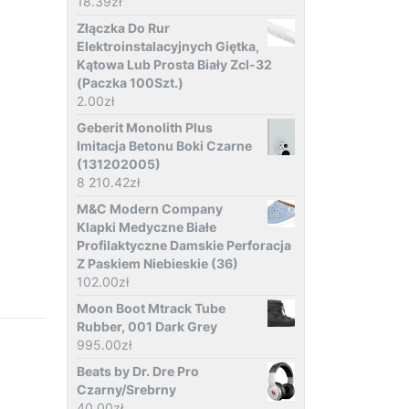
18.39
zł
Złączka Do Rur
Elektroinstalacyjnych Giętka,
Kątowa Lub Prosta Biały Zcl-32
(Paczka 100Szt.)
2.00
zł
Geberit Monolith Plus
Imitacja Betonu Boki Czarne
(131202005)
8 210.42
zł
M&C Modern Company
Klapki Medyczne Białe
Profilaktyczne Damskie Perforacja
Z Paskiem Niebieskie (36)
102.00
zł
Moon Boot Mtrack Tube
Rubber, 001 Dark Grey
995.00
zł
Beats by Dr. Dre Pro
Czarny/Srebrny
40.00
zł