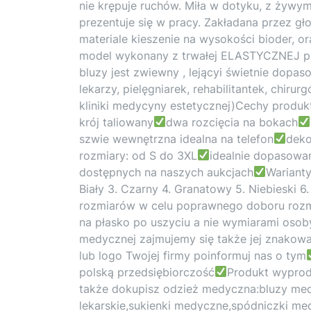
nie krępuje ruchów. Miła w dotyku, z żywy
prezentuje się w pracy. Zakładana przez gł
materiale kieszenie na wysokości bioder, o
model wykonany z trwałej ELASTYCZNEJ prz
bluzy jest zwiewny , lejącyi świetnie dopas
lekarzy, pielęgniarek, rehabilitantek, chir
kliniki medycyny estetycznej)Cechy produk
krój taliowany
dwa rozcięcia na bokach
szwie wewnętrzna idealna na telefon
deko
rozmiary: od S do 3XL
idealnie dopasowa
dostępnych na naszych aukcjach
Warianty
Biały 3. Czarny 4. Granatowy 5. Niebieski 6.
rozmiarów w celu poprawnego doboru rozmi
na płasko po uszyciu a nie wymiarami osob
medycznej zajmujemy się także jej znakowa
lub logo Twojej firmy poinformuj nas o tym
polską przedsiębiorczość
Produkt wypro
także dokupisz odzież medyczna:bluzy med
lekarskie,sukienki medyczne,spódniczki m