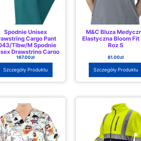
Spodnie Unisex
M&C Bluza Medycz
rawstring Cargo Pant
Elastyczna Bloom Fit
043/Tlbw/M Spodnie
Roz S
isex Drawstring Cargo
167.00
zł
81.00
zł
Pant
Szczegóły Produktu
Szczegóły Produktu