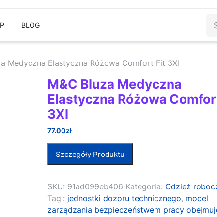
Sz
EP
BLOG
a Medyczna Elastyczna Różowa Comfort Fit 3Xl
M&C Bluza Medyczna
Elastyczna Różowa Comfort
3Xl
77.00
zł
Szczegóły Produktu
SKU:
91ad099eb406
Kategoria:
Odzież roboc
Tagi:
jednostki dozoru technicznego
,
model
zarządzania bezpieczeństwem pracy obejmuj