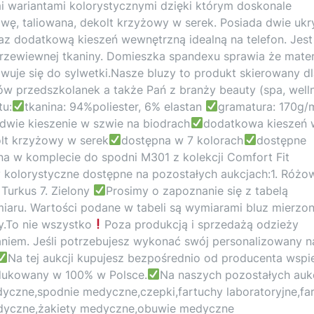
mi wariantami kolorystycznymi dzięki którym doskonale
owę, taliowana, dekolt krzyżowy w serek. Posiada dwie ukr
raz dodatkową kieszeń wewnętrzną idealną na telefon. Jest
ewiewnej tkaniny. Domieszka spandexu sprawia że mater
owuje się do sylwetki.Nasze bluzy to produkt skierowany d
urgów przedszkolanek a także Pań z branży beauty (spa, well
tu:
tkanina: 94%poliester, 6% elastan
gramatura: 170g/
dwie kieszenie w szwie na biodrach
dodatkowa kieszeń 
lt krzyżowy w serek
dostępna w 7 kolorach
dostępne
na w komplecie do spodni M301 z kolekcji Comfort Fit
 kolorystyczne dostępne na pozostałych aukcjach:1. Różo
 Turkus 7. Zielony
Prosimy o zapoznanie się z tabelą
aru. Wartości podane w tabeli są wymiarami bluz mierzo
y.To nie wszystko
Poza produkcją i sprzedażą odzieży
niem. Jeśli potrzebujesz wykonać swój personalizowany n
Na tej aukcji kupujesz bezpośrednio od producenta wspi
dukowany w 100% w Polsce.
Na naszych pozostałych auk
yczne,spodnie medyczne,czepki,fartuchy laboratoryjne,fa
edyczne,żakiety medyczne,obuwie medyczne