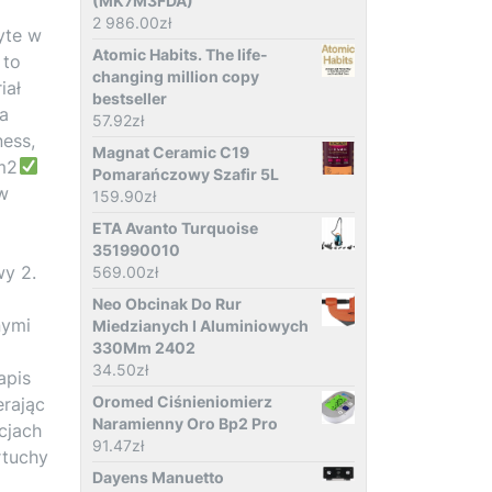
(MK7M3FDA)
2 986.00
zł
yte w
Atomic Habits. The life-
 to
changing million copy
iał
bestseller
la
57.92
zł
ness,
Magnat Ceramic C19
m2
Pomarańczowy Szafir 5L
w
159.90
zł
ETA Avanto Turquoise
351990010
wy 2.
569.00
zł
Neo Obcinak Do Rur
nymi
Miedzianych I Aluminiowych
330Mm 2402
34.50
zł
apis
Oromed Ciśnieniomierz
erając
Naramienny Oro Bp2 Pro
cjach
91.47
zł
rtuchy
Dayens Manuetto