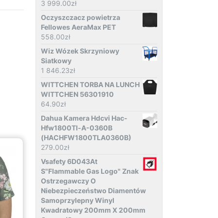
3 999.00
zł
Oczyszczacz powietrza
Fellowes AeraMax PET
558.00
zł
Wiz Wózek Skrzyniowy
Siatkowy
1 846.23
zł
WITTCHEN TORBA NA LUNCH
WITTCHEN 56301910
64.90
zł
Dahua Kamera Hdcvi Hac-
Hfw1800Tl-A-0360B
(HACHFW1800TLA0360B)
279.00
zł
Vsafety 6D043At
S"Flammable Gas Logo" Znak
Ostrzegawczy O
Niebezpieczeństwo Diamentów
Samoprzylepny Winyl
Kwadratowy 200mm X 200mm