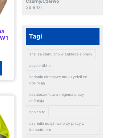
Czarny/Czerwo
36.94
zł
na
Tagi
 W1
analiza stanu bhp w zakładzie pracy
asystentbhp
badania okresowe nauczycieli co
obejmują
bezpieczeństwo i higiena pracy
definicja
bhp co to
czynniki uciążliwe przy pracy z
komputerem