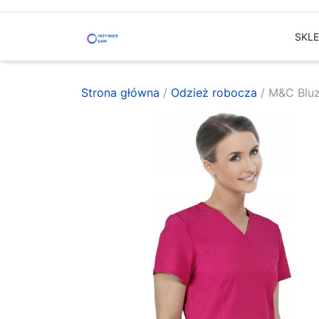
Skip
to
SKL
content
Strona główna
/
Odzież robocza
/ M&C Bluz