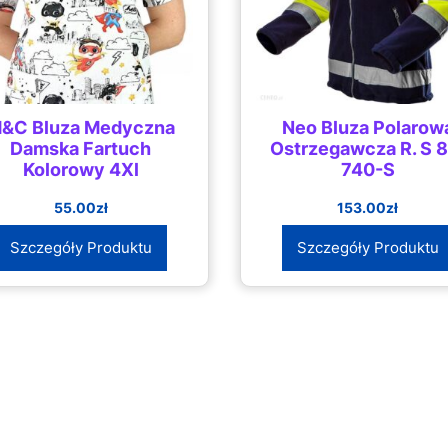
&C Bluza Medyczna
Neo Bluza Polarow
Damska Fartuch
Ostrzegawcza R. S 8
Kolorowy 4Xl
740-S
55.00
zł
153.00
zł
Szczegóły Produktu
Szczegóły Produktu