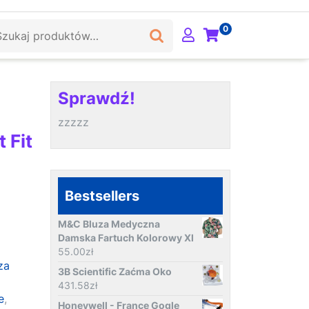
ukaj:
0
Sprawdź!
zzzzz
 Fit
Bestsellers
M&C Bluza Medyczna
Damska Fartuch Kolorowy Xl
55.00
zł
za
3B Scientific Zaćma Oko
431.58
zł
e
,
Honeywell - France Gogle