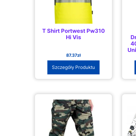
T Shirt Portwest Pw310
Hi Vis
D
4
Un
87.37
zł
Szczegóły Produktu