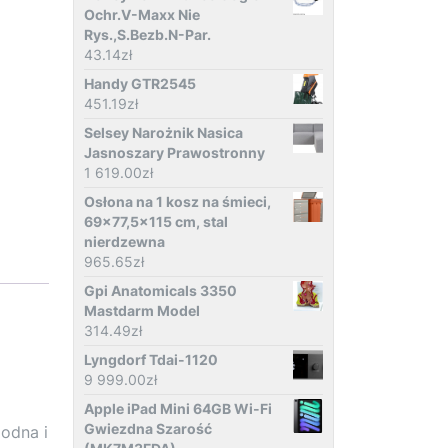
Ochr.V-Maxx Nie
Rys.,S.Bezb.N-Par.
43.14
zł
Handy GTR2545
451.19
zł
Selsey Narożnik Nasica
Jasnoszary Prawostronny
1 619.00
zł
Osłona na 1 kosz na śmieci,
69x77,5x115 cm, stal
nierdzewna
965.65
zł
Gpi Anatomicals 3350
Mastdarm Model
314.49
zł
Lyngdorf Tdai-1120
9 999.00
zł
Apple iPad Mini 64GB Wi-Fi
Gwiezdna Szarość
godna i