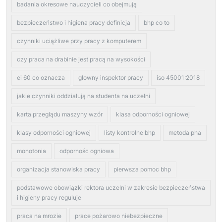
badania okresowe nauczycieli co obejmują
bezpieczeństwo i higiena pracy definicja
bhp co to
czynniki uciążliwe przy pracy z komputerem
czy praca na drabinie jest pracą na wysokości
ei 60 co oznacza
glowny inspektor pracy
iso 45001:2018
jakie czynniki oddziałują na studenta na uczelni
karta przeglądu maszyny wzór
klasa odporności ogniowej
klasy odporności ogniowej
listy kontrolne bhp
metoda pha
monotonia
odpornośc ogniowa
organizacja stanowiska pracy
pierwsza pomoc bhp
podstawowe obowiązki rektora uczelni w zakresie bezpieczeństwa
i higieny pracy reguluje
praca na mrozie
prace pożarowo niebezpieczne