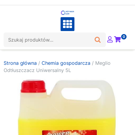
Skip
to
content
Szukaj:
0
Strona główna
/
Chemia gospodarcza
/ Meglio
Odtłuszczacz Uniwersalny 5L