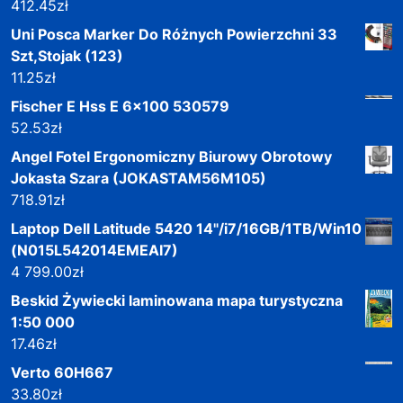
412.45
zł
Uni Posca Marker Do Różnych Powierzchni 33
Szt,Stojak (123)
11.25
zł
Fischer E Hss E 6x100 530579
52.53
zł
Angel Fotel Ergonomiczny Biurowy Obrotowy
Jokasta Szara (JOKASTAM56M105)
718.91
zł
Laptop Dell Latitude 5420 14"/i7/16GB/1TB/Win10
(N015L542014EMEAI7)
4 799.00
zł
Beskid Żywiecki laminowana mapa turystyczna
1:50 000
17.46
zł
Verto 60H667
33.80
zł