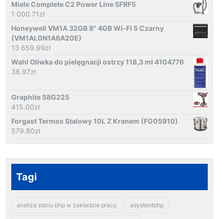
Miele Complete C2 Power Line SFRF5
1 000.71
zł
Honeywell VM1A 32GB 8" 4GB Wi-Fi 5 Czarny
(VM1AL0N1A6A20E)
13 659.99
zł
Wahl Oliwka do pielęgnacji ostrzy 118,3 ml 4104776
38.97
zł
Graphite 58G225
415.00
zł
Forgast Termos Stalowy 10L Z Kranem (FG05910)
579.80
zł
Tagi
analiza stanu bhp w zakładzie pracy
asystentbhp