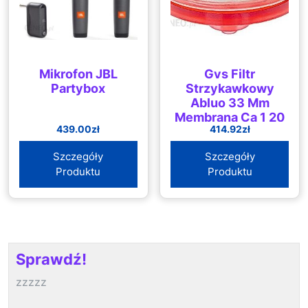
Mikrofon JBL
Gvs Filtr
Partybox
Strzykawkowy
Abluo 33 Mm
Membrana Ca 1 20
439.00
zł
414.92
zł
µm Obudowa
Akrylowa Kolor
Szczegóły
Szczegóły
Czerwony 10szt.
Produktu
Produktu
Sprawdź!
zzzzz