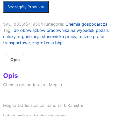
Szczegóły Produktu
SKU:
d336f5419504
Kategoria:
Chemia gospodarcza
Tagi:
do obowiązków pracownika na wypadek pożaru
należy
,
organizacja stanowiska pracy
,
reczne prace
transportowe
,
zagrożenia bhp
Opis
Opis
Chemia gospodarcza | Meglio
Meglio Odtłuszczacz Lemon 5 L Kanister
Łatwo wnika w trudno dostępne