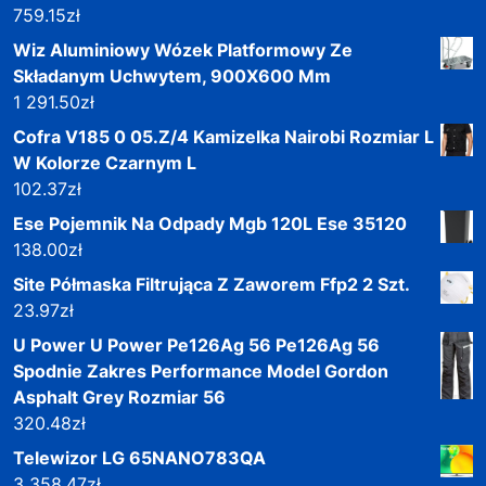
759.15
zł
Wiz Aluminiowy Wózek Platformowy Ze
Składanym Uchwytem, 900X600 Mm
1 291.50
zł
Cofra V185 0 05.Z/4 Kamizelka Nairobi Rozmiar L
W Kolorze Czarnym L
102.37
zł
Ese Pojemnik Na Odpady Mgb 120L Ese 35120
138.00
zł
Site Półmaska Filtrująca Z Zaworem Ffp2 2 Szt.
23.97
zł
U Power U Power Pe126Ag 56 Pe126Ag 56
Spodnie Zakres Performance Model Gordon
Asphalt Grey Rozmiar 56
320.48
zł
Telewizor LG 65NANO783QA
3 358.47
zł