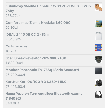
nubukowy Steelite Constructo S3 PORTWEST FW32
Żółty
258.77
zł
Comfort! map Ziemia Kłodzka 1:60 000
20.95
zł
IDEAL 2445 Oil CC 2x15mm
4 516.82
zł
Co to znaczy
18.20
zł
Scan Speak Revelator 26W/8867T00
1 880.00
zł
Monitor Panasonic Th-75Sq1 Seria Standard
23 799.00
zł
Karcher Km 100/100 R D 1.280-115.0
77 493.90
zł
Hama Passion Turn equaliser Bluetooth czarny
(184092)
349.00
zł