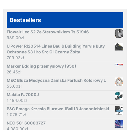
Bestsellers
Flowair Leo S2 Ze Sterownikiem Ts 51946
989.00
zł
U Power Rl20514 Linea Bau & Building Yarvis Buty
Ochronne S3 Hro Src Ci Czarny Żółty
709.93
zł
Marker Edding przemysłowy (950)
26.45
zł
M&C Bluza Medyczna Damska Fartuch Kolorowy L
55.00
zł
Makita PJ7000J
1 194.00
zł
P&C Emaga Krzesło Biurowe 1Bali13 Jasnoniebieski
1 076.71
zł
NEC 50" 60003727
4 080.00
zł