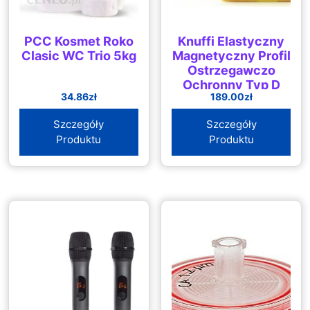
PCC Kosmet Roko
Knuffi Elastyczny
Clasic WC Trio 5kg
Magnetyczny Profil
Ostrzegawczo
Ochronny Typ D
34.86
zł
189.00
zł
(1000 Mm)
Szczegóły
Szczegóły
Produktu
Produktu