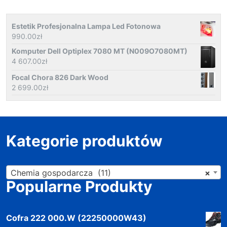
Estetik Profesjonalna Lampa Led Fotonowa
990.00
zł
Komputer Dell Optiplex 7080 MT (N009O7080MT)
4 607.00
zł
Focal Chora 826 Dark Wood
2 699.00
zł
Kategorie produktów
Chemia gospodarcza (11)
×
Popularne Produkty
Cofra 222 000.W (22250000W43)