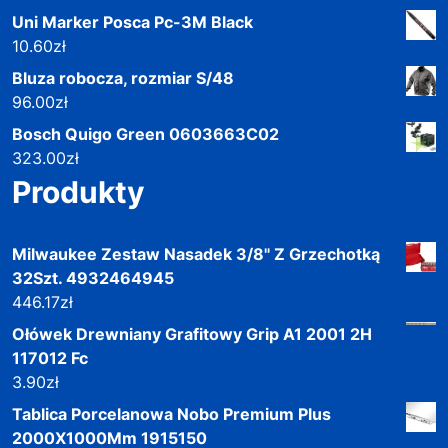
Uni Marker Posca Pc-3M Black
10.60
zł
Bluza robocza, rozmiar S/48
96.00
zł
Bosch Quigo Green 0603663C02
323.00
zł
Produkty
Milwaukee Zestaw Nasadek 3/8" Z Grzechotką
32Szt. 4932464945
446.17
zł
Ołówek Drewniany Grafitowy Grip A1 2001 2H
117012 Fc
3.90
zł
Tablica Porcelanowa Nobo Premium Plus
2000X1000Mm 1915150