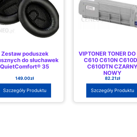
Zestaw poduszek
VIPTONER TONER DO 
usznych do słuchawek
C610 C610N C610
QuietComfort® 35
C610DTN CZARN
NOWY
149.00
zł
82.21
zł
Szczegóły Produktu
Szczegóły Produktu