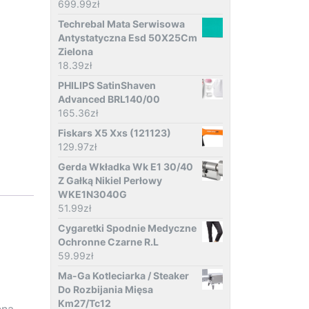
699.99
zł
Techrebal Mata Serwisowa
Antystatyczna Esd 50X25Cm
Zielona
18.39
zł
PHILIPS SatinShaven
Advanced BRL140/00
165.36
zł
Fiskars X5 Xxs (121123)
129.97
zł
Gerda Wkładka Wk E1 30/40
Z Gałką Nikiel Perłowy
WKE1N3040G
51.99
zł
Cygaretki Spodnie Medyczne
Ochronne Czarne R.L
59.99
zł
Ma-Ga Kotleciarka / Steaker
Do Rozbijania Mięsa
Km27/Tc12
nna