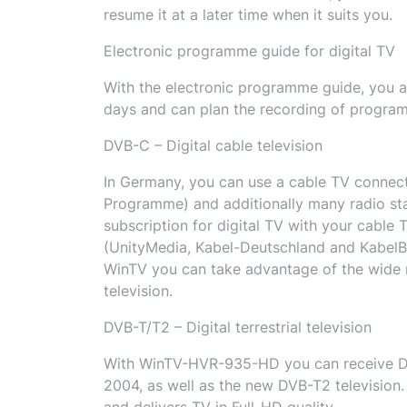
resume it at a later time when it suits you.
Electronic programme guide for digital TV
With the electronic programme guide, you 
days and can plan the recording of programm
DVB-C – Digital cable television
In Germany, you can use a cable TV connecti
Programme) and additionally many radio stat
subscription for digital TV with your cable 
(UnityMedia, Kabel-Deutschland and KabelBW)
WinTV you can take advantage of the wide ra
television.
DVB-T/T2 – Digital terrestrial television
With WinTV-HVR-935-HD you can receive DV
2004, as well as the new DVB-T2 television. 
and delivers TV in Full-HD quality.