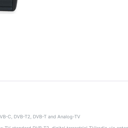
VB-C, DVB-T2, DVB-T and Analog-TV
V standard DVB-T2, digital terrestrial TV/radio via ante