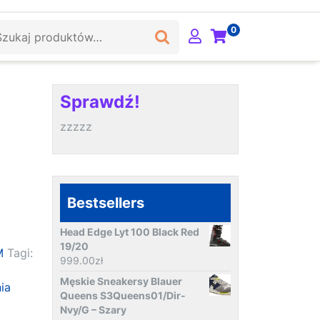
ukaj:
0
Sprawdź!
zzzzz
Bestsellers
Head Edge Lyt 100 Black Red
19/20
M
Tagi:
999.00
zł
Męskie Sneakersy Blauer
ia
Queens S3Queens01/Dir-
Nvy/G – Szary