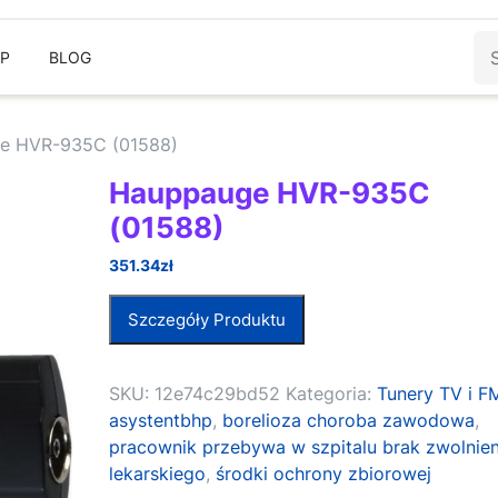
Sz
EP
BLOG
e HVR-935C (01588)
Hauppauge HVR-935C
(01588)
351.34
zł
Szczegóły Produktu
SKU:
12e74c29bd52
Kategoria:
Tunery TV i F
asystentbhp
,
borelioza choroba zawodowa
,
pracownik przebywa w szpitalu brak zwolnien
lekarskiego
,
środki ochrony zbiorowej