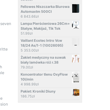
Fellowes Niszczarka Biurowa
Automaxtm 500Cl
6 843.66
zł
 seven
Lampa Pierścieniowa 26Cm+
Statyw, Makijaż, Tik Tok
51.99
zł
Vaillant Ecotec Intro Vcw
18/24 As/1-1 (10026095)
ritte
5 353.00
zł
Żakiet medyczny na suwak
biały lamówka róż r.38
th
79.00
zł
ble
Koncentrator tlenu OxyFlow
10l/min
4 998.99
zł
Pakiet: Kroniki Diuny
186.75
zł
ce
ision