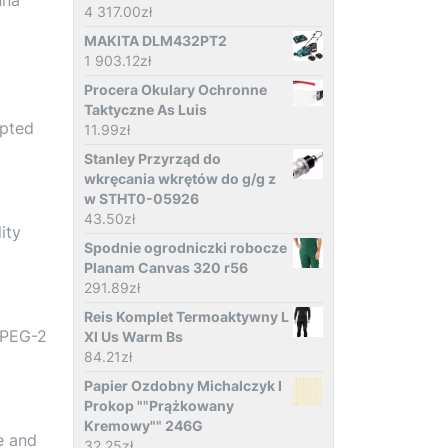
4 317.00
zł
MAKITA DLM432PT2
1 903.12
zł
Procera Okulary Ochronne
Taktyczne As Luis
ypted
11.99
zł
Stanley Przyrząd do
wkręcania wkrętów do g/g z
w STHT0-05926
43.50
zł
ity
Spodnie ogrodniczki robocze
Planam Canvas 320 r56
291.89
zł
Reis Komplet Termoaktywny L
MPEG-2
Xl Us Warm Bs
84.21
zł
Papier Ozdobny Michalczyk I
Prokop ""Prążkowany
Kremowy"" 246G
e and
32.25
zł