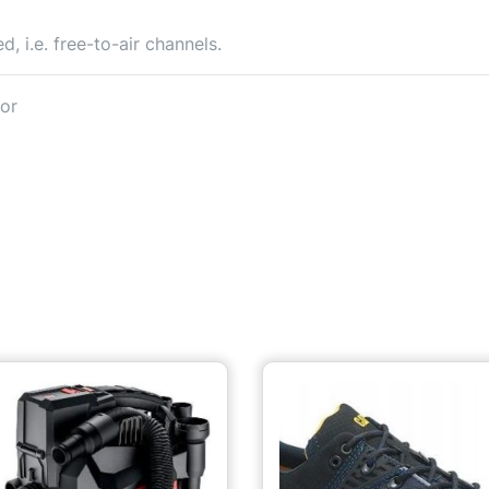
, i.e. free-to-air channels.
or