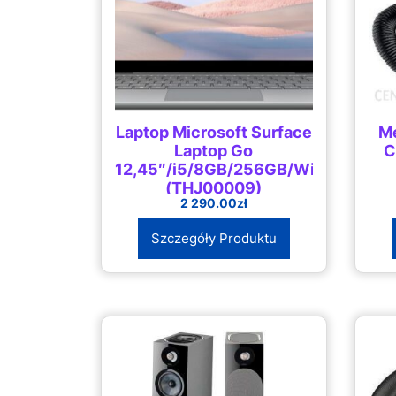
Laptop Microsoft Surface
M
Laptop Go
C
12,45″/i5/8GB/256GB/Win10
(THJ00009)
2 290.00
zł
Szczegóły Produktu