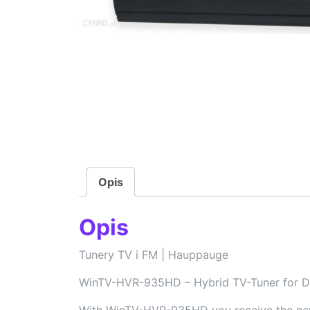
Opis
Opis
Tunery TV i FM | Hauppauge
WinTV-HVR-935HD – Hybrid TV-Tuner for D
With WinTV-HVR-935HD you receive the new T