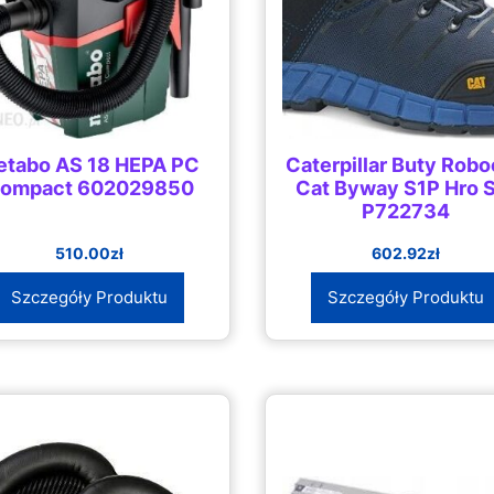
etabo AS 18 HEPA PC
Caterpillar Buty Rob
ompact 602029850
Cat Byway S1P Hro 
P722734
510.00
zł
602.92
zł
Szczegóły Produktu
Szczegóły Produktu